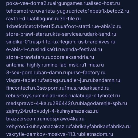
poka-vse-doma2.ru
airgungames.ru
allseo-host.ru
tehosmotre.ru
varieta-yug.ru
cricetc1xbetr1xbetcc2.ru
raytor-d.ru
atillagunn.ru
3d-file.ru
1xbeticricetc1xbetti5.ru
uafoot-statti.ru
e-abis1c.ru
store-brawl-stars.ru
kts-services.ru
dark-sand.ru
sindika-01.ru
sp-life.ru
x-legion.ru
sib-archives.ru
e-abis-1-c.ru
sindika01.ru
venda-festival.ru
store-brawlstars.ru
dooraleksandria.ru
antenna-highly.ru
mine-lab-msk.ru
1-mus.ru
3-sex-porn.ru
ban-damn.ru
purse-factory.ru
viagra-tablet.ru
fasbags.ru
adler-jun.ru
bandamn.ru
fincontech.ru
3sexporn.ru
1mus.ru
darksand.ru
rebus-toys.ru
minelab-msk.ru
alabuga-cityhotel.ru
medsprawo-4-ka.ru
2864420.ru
blagodarenie-spb.ru
zajmy24.ru
tovudyi-4-kuhnyanazakaz.ru
brazzerscom.ru
medsprawo4ka.ru
xehyroo5kuhnyanazakaz.ru
fabrikayfabrikaefabrika.ru
vskrytie-zamkov-moskva-113.ru
biletnadom.ru