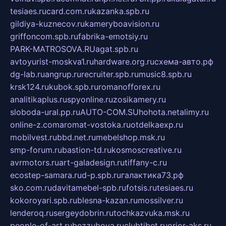
tesiaes.ru
card.com.ru
kazanka.spb.ru
gildiya-kuznecov.ru
kameryboavision.ru
griffoncom.spb.ru
fabrika-emotsiy.ru
PARK-MATROSOVA.RU
agat.spb.ru
avtoyurist-moskva1.ru
hardware.org.ru
схема-авто.рф
dg-lab.ru
angrup.ru
recruiter.spb.ru
music8.spb.ru
krsk124.ru
kubok.spb.ru
romanofforex.ru
analitikaplus.ru
spyonline.ru
zosikamery.ru
sloboda-ural.pp.ru
AUTO-COM.SU
hohota.net
alimy.ru
online-z.com
aromat-vostoka.ru
otdelkaexp.ru
mobilvest.ru
bbd.net.ru
mebelshop.msk.ru
smp-forum.ru
bastion-td.ru
kosmoscreative.ru
avrmotors.ru
art-galadesign.ru
tiffany-c.ru
ecostep-samara.ru
d-p.spb.ru
галактика73.рф
sko.com.ru
davitamebel-spb.ru
fotsis.ru
tesiaes.ru
kokoroyari.spb.ru
blesna-kazan.ru
mossilver.ru
lenderoq.ru
sergeydobrin.ru
tochkazvuka.msk.ru
people-of-art.ru
bezzubova.ru
clubtibet.ru
orior-aks.ru