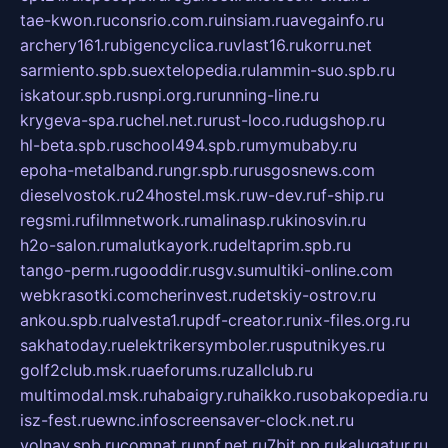
tae-kwon.ru
consrio.com.ru
insiam.ru
avegainfo.ru
archery161.ru
bigencyclica.ru
vlast16.ru
korru.net
sarmiento.spb.su
extelopedia.ru
lammin-suo.spb.ru
iskatour.spb.ru
snpi.org.ru
running-line.ru
krygeva-spa.ru
chel.net.ru
rust-loco.ru
dugshop.ru
hl-beta.spb.ru
school494.spb.ru
mymubaby.ru
epoha-metalband.ru
ngr.spb.ru
rusgosnews.com
dieselvostok.ru
24hostel.msk.ru
w-dev.ru
f-ship.ru
regsmi.ru
filmnetwork.ru
malinasp.ru
kinosvin.ru
h2o-salon.ru
malutkayork.ru
deltaprim.spb.ru
tango-perm.ru
gooddir.ru
sgv.su
multiki-online.com
webkrasotki.com
cherinvest.ru
detskiy-ostrov.ru
ankou.spb.ru
alvesta1.ru
pdf-creator.ru
nix-files.org.ru
sakhatoday.ru
elektrikersymboler.ru
sputnikyes.ru
golf2club.msk.ru
aeforums.ru
zallclub.ru
multimodal.msk.ru
habaigry.ru
haikko.ru
sobakopedia.ru
isz-fest.ru
ewnc.info
screensaver-clock.net.ru
volnav.spb.ru
comnat.ru
npf.net.ru
7bit.pp.ru
kalugatur.ru