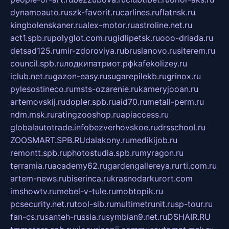
dynamoauto.ru
szk-favorit.ru
carlines.ru
flatnsk.ru
kingbolenskaner.ru
alex-motor.ru
astroline.net.ru
act1.spb.ru
polyglot.com.ru
gidlipetsk.ru
ooo-driada.ru
detsad125.ru
mir-zdoroviya.ru
bruslanovo.ru
siterem.ru
council.spb.ru
лодкипатриот.рф
kafekolizey.ru
iclub.net.ru
gazon-easy.ru
sugarepilekb.ru
grinox.ru
pylesostineco.ru
msts-ozarenie.ru
kameryjooan.ru
artemovskij.ru
dopler.spb.ru
aid70.ru
metall-perm.ru
ndm.msk.ru
ratingzooshop.ru
apiaccess.ru
globalautotrade.info
bezverhovskoe.ru
drsschool.ru
ZOOSMART.SPB.RU
dalakony.ru
medikijob.ru
remontt.spb.ru
photostudia.spb.ru
myragon.ru
terramia.ru
academy62.ru
gardengallereya.ru
rti.com.ru
artem-news.ru
biserinca.ru
krasnodarkurort.com
imshowtv.ru
mebel-v-tule.ru
mobtopik.ru
pcsecurity.net.ru
tool-sib.ru
multimetrunit.ru
sp-tour.ru
fan-cs.ru
santeh-russia.ru
symbian9.net.ru
DSHAIR.RU