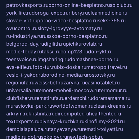
petrovkasports.ru
porno-online-besplatno.ru
splclub.ru
york-life.ru
doroga-expo.ru
ribery.ru
cleanmedicine.ru
slovar-ivrit.ru
porno-video-besplatno.ru
seks-365.ru
ovucontrol.ru
sloty-igrovyye-avtomaty.ru
ru-industriya.ru
russkoe-porno-besplatno.ru
belgorod-day.ru
digilith.ru
pichkurovlab.ru
medic-today.ru
taksu.ru
comp123.ru
don-ykt.ru
teensvoice.ru
imgsharing.ru
domashnee-porno.ru
eva-elfie.ru
foto-tur.ru
biz-doska.ru
metropoltravel.ru
veslo-i-yakor.ru
borodino-media.ru
rostotsky.ru
regionufa.ru
weiss-bet.ru
zaryna.ru
casinotablet.ru
universalia.ru
remont-mebeli-moscow.ru
termomur.ru
clubfisher.ru
remstirufa.ru
erdamchi.ru
doramamama.ru
muraviovka-park.ru
worldofwoman.ru
clean-dreams.ru
arkrym.ru
kristinita.ru
dircomputer.ru
healthenter.ru
textexperts.ru
pivnaya-kruzhka.ru
kinofilmy-2021.ru
demolalapaluza.ru
tanyavanya.ru
remstir-tolyatti.ru
msdip.ru
jdol.ru
sokolovr.ru
newtech-spb.ru