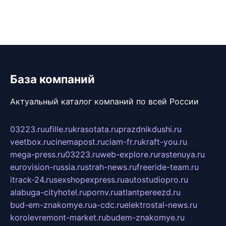
База компаний
Актуальный каталог компаний по всей России
03223.ru
ufille.ru
krasotata.ru
prazdnikdushi.ru
veetbox.ru
cinemapost.ru
ciam-fr.ru
kraft-you.ru
mega-press.ru
03223.ru
web-explore.ru
rastenuya.ru
eurovision-russia.ru
strah-news.ru
freeride-team.ru
itrack-24.ru
sexshopexpress.ru
autostudiopro.ru
alabuga-cityhotel.ru
pornv.ru
atlantpereezd.ru
bud-em-znakomye.ru
a-cdc.ru
elektrostal-news.ru
korolevremont-market.ru
budem-znakomye.ru