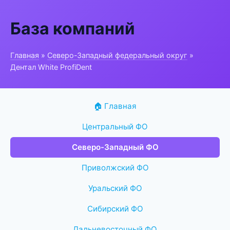
База компаний
Главная
»
Северо-Западный федеральный округ
»
Дентал White ProfiDent
🏠 Главная
Центральный ФО
Северо-Западный ФО
Приволжский ФО
Уральский ФО
Сибирский ФО
Дальневосточный ФО