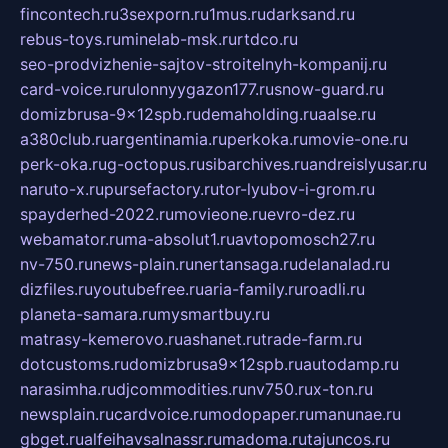
fincontech.ru
3sexporn.ru
1mus.ru
darksand.ru
rebus-toys.ru
minelab-msk.ru
rtdco.ru
seo-prodvizhenie-sajtov-stroitelnyh-kompanij.ru
card-voice.ru
rulonnyygazon177.ru
snow-guard.ru
domizbrusa-9x12spb.ru
demaholding.ru
aalse.ru
a380club.ru
argentinamia.ru
perkoka.ru
movie-one.ru
perk-oka.ru
g-octopus.ru
sibarchives.ru
andreislyusar.ru
naruto-x.ru
pursefactory.ru
tor-lyubov-i-grom.ru
spayderhed-2022.ru
movieone.ru
evro-dez.ru
webamator.ru
ma-absolut1.ru
avtopomosch27.ru
nv-750.ru
news-plain.ru
nertansaga.ru
delanalad.ru
dizfiles.ru
youtubefree.ru
aria-family.ru
roadli.ru
planeta-samara.ru
mysmartbuy.ru
matrasy-kemerovo.ru
ashanet.ru
trade-farm.ru
dotcustoms.ru
domizbrusa9x12spb.ru
autodamp.ru
narasimha.ru
djcommodities.ru
nv750.ru
x-ton.ru
newsplain.ru
cardvoice.ru
modopaper.ru
manunae.ru
gbget.ru
alfeihavsalnassr.ru
madoma.ru
tajuncos.ru