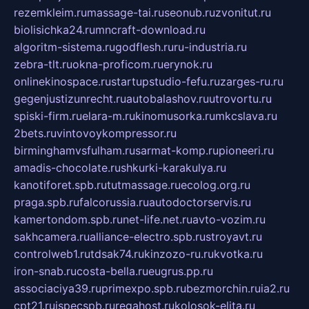
rezemkleim.ru
massage-tai.ru
seonub.ru
zvonitut.ru
biolisichka24.ru
mncraft-download.ru
algoritm-sistema.ru
godflesh.ru
ru-industria.ru
zebra-tlt.ru
okna-proficom.ru
erynok.ru
onlinekinospace.ru
startupstudio-fefu.ru
zarges-ru.ru
gegenjustizunrecht.ru
autobalashov.ru
utrovortu.ru
spiski-firm.ru
elara-m.ru
kinomusorka.ru
mkcslava.ru
2bets.ru
vintovoykompressor.ru
birminghamvsfulham.ru
sarmat-komp.ru
pioneeri.ru
amadis-chocolate.ru
shkurki-karakulya.ru
kanotiforet.spb.ru
tutmassage.ru
ecolog.org.ru
praga.spb.ru
falcorussia.ru
autodoctorservis.ru
kamertondom.spb.ru
net-life.net.ru
avto-vozim.ru
sakhcamera.ru
alliance-electro.spb.ru
stroyavt.ru
controlweb1.ru
tdsak74.ru
kinzozo-ru.ru
kvotka.ru
iron-snab.ru
costa-bella.ru
eugrus.pp.ru
associaciya39.ru
primexpo.spb.ru
bezmorchin.ru
ia2.ru
cpt21.ru
ispecspb.ru
regahost.ru
kolosok-elita.ru