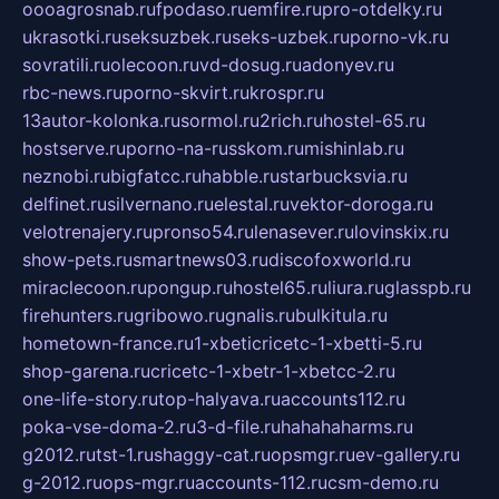
oooagrosnab.ru
fpodaso.ru
emfire.ru
pro-otdelky.ru
ukrasotki.ru
seksuzbek.ru
seks-uzbek.ru
porno-vk.ru
sovratili.ru
olecoon.ru
vd-dosug.ru
adonyev.ru
rbc-news.ru
porno-skvirt.ru
krospr.ru
13autor-kolonka.ru
sormol.ru
2rich.ru
hostel-65.ru
hostserve.ru
porno-na-russkom.ru
mishinlab.ru
neznobi.ru
bigfatcc.ru
habble.ru
starbucksvia.ru
delfinet.ru
silvernano.ru
elestal.ru
vektor-doroga.ru
velotrenajery.ru
pronso54.ru
lenasever.ru
lovinskix.ru
show-pets.ru
smartnews03.ru
discofoxworld.ru
miraclecoon.ru
pongup.ru
hostel65.ru
liura.ru
glasspb.ru
firehunters.ru
gribowo.ru
gnalis.ru
bulkitula.ru
hometown-france.ru
1-xbeticricetc-1-xbetti-5.ru
shop-garena.ru
cricetc-1-xbetr-1-xbetcc-2.ru
one-life-story.ru
top-halyava.ru
accounts112.ru
poka-vse-doma-2.ru
3-d-file.ru
hahahaharms.ru
g2012.ru
tst-1.ru
shaggy-cat.ru
opsmgr.ru
ev-gallery.ru
g-2012.ru
ops-mgr.ru
accounts-112.ru
csm-demo.ru