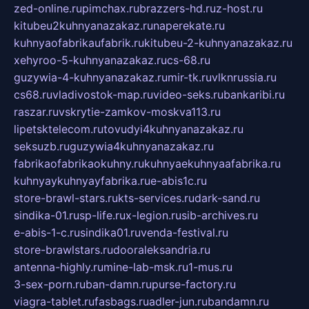
zed-online.ru
pimchax.ru
brazzers-hd.ru
z-host.ru
kitubeu2kuhnyanazakaz.ru
naperekate.ru
kuhnyaofabrikaufabrik.ru
kitubeu-2-kuhnyanazakaz.ru
xehyroo-5-kuhnyanazakaz.ru
cs-68.ru
guzywia-4-kuhnyanazakaz.ru
mir-tk.ru
vlknrussia.ru
cs68.ru
vladivostok-map.ru
video-seks.ru
bankaribi.ru
raszar.ru
vskrytie-zamkov-moskva113.ru
lipetsktelecom.ru
tovudyi4kuhnyanazakaz.ru
seksuzb.ru
guzywia4kuhnyanazakaz.ru
fabrikaofabrikaokuhny.ru
kuhnyaekuhnyaafabrika.ru
kuhnyaykuhnyayfabrika.ru
e-abis1c.ru
store-brawl-stars.ru
kts-services.ru
dark-sand.ru
sindika-01.ru
sp-life.ru
x-legion.ru
sib-archives.ru
e-abis-1-c.ru
sindika01.ru
venda-festival.ru
store-brawlstars.ru
dooraleksandria.ru
antenna-highly.ru
mine-lab-msk.ru
1-mus.ru
3-sex-porn.ru
ban-damn.ru
purse-factory.ru
viagra-tablet.ru
fasbags.ru
adler-jun.ru
bandamn.ru