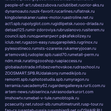
people-of-art.ru
bezzubova.ru
clubtibet.ru
orior-aks.ru
dynamoauto.ru
szk-favorit.ru
carlines.ru
flatnsk.ru
kingbolenskaner.ru
alex-motor.ru
astroline.net.ru
act1.spb.ru
polyglot.com.ru
gidlipetsk.ru
ooo-driada.ru
detsad125.ru
mir-zdoroviya.ru
bruslanovo.ru
siterem.ru
council.spb.ru
лодкипатриот.рф
kafekolizey.ru
iclub.net.ru
gazon-easy.ru
sugarepilekb.ru
grinox.ru
pylesostineco.ru
msts-ozarenie.ru
kameryjooan.ru
artemovskij.ru
dopler.spb.ru
aid70.ru
metall-perm.ru
ndm.msk.ru
ratingzooshop.ru
apiaccess.ru
globalautotrade.info
bezverhovskoe.ru
drsschool.ru
ZOOSMART.SPB.RU
dalakony.ru
medikijob.ru
remontt.spb.ru
photostudia.spb.ru
myragon.ru
terramia.ru
academy62.ru
gardengallereya.ru
rti.com.ru
artem-news.ru
biserinca.ru
krasnodarkurort.com
imshowtv.ru
mebel-v-tule.ru
mobtopik.ru
pcsecurity.net.ru
tool-sib.ru
multimetrunit.ru
sp-tour.ru
fan-cs.ru
santeh-russia.ru
symbian9.net.ru
DSHAIR.RU