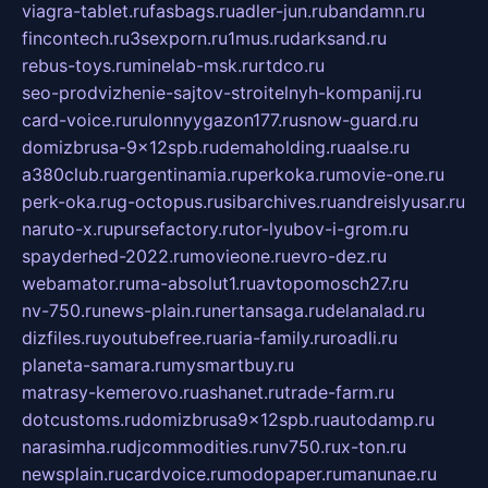
viagra-tablet.ru
fasbags.ru
adler-jun.ru
bandamn.ru
fincontech.ru
3sexporn.ru
1mus.ru
darksand.ru
rebus-toys.ru
minelab-msk.ru
rtdco.ru
seo-prodvizhenie-sajtov-stroitelnyh-kompanij.ru
card-voice.ru
rulonnyygazon177.ru
snow-guard.ru
domizbrusa-9x12spb.ru
demaholding.ru
aalse.ru
a380club.ru
argentinamia.ru
perkoka.ru
movie-one.ru
perk-oka.ru
g-octopus.ru
sibarchives.ru
andreislyusar.ru
naruto-x.ru
pursefactory.ru
tor-lyubov-i-grom.ru
spayderhed-2022.ru
movieone.ru
evro-dez.ru
webamator.ru
ma-absolut1.ru
avtopomosch27.ru
nv-750.ru
news-plain.ru
nertansaga.ru
delanalad.ru
dizfiles.ru
youtubefree.ru
aria-family.ru
roadli.ru
planeta-samara.ru
mysmartbuy.ru
matrasy-kemerovo.ru
ashanet.ru
trade-farm.ru
dotcustoms.ru
domizbrusa9x12spb.ru
autodamp.ru
narasimha.ru
djcommodities.ru
nv750.ru
x-ton.ru
newsplain.ru
cardvoice.ru
modopaper.ru
manunae.ru