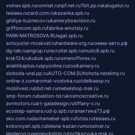
volnav.spb.ru
comnat.ru
npf.net.ru
7bit.pp.ru
kalugatur.ru
tesiaes.ru
card.com.ru
kazanka.spb.ru
gildiya-kuznecov.ru
kameryboavision.ru
griffoncom.spb.ru
fabrika-emotsiy.ru
PARK-MATROSOVA.RU
agat.spb.ru
avtoyurist-moskva1.ru
hardware.org.ru
схема-авто.рф
dg-lab.ru
angrup.ru
recruiter.spb.ru
music8.spb.ru
krsk124.ru
kubok.spb.ru
romanofforex.ru
analitikaplus.ru
spyonline.ru
zosikamery.ru
sloboda-ural.pp.ru
AUTO-COM.SU
hohota.net
alimy.ru
online-z.com
aromat-vostoka.ru
otdelkaexp.ru
mobilvest.ru
bbd.net.ru
mebelshop.msk.ru
smp-forum.ru
bastion-td.ru
kosmoscreative.ru
avrmotors.ru
art-galadesign.ru
tiffany-c.ru
ecostep-samara.ru
d-p.spb.ru
галактика73.рф
sko.com.ru
davitamebel-spb.ru
fotsis.ru
tesiaes.ru
kokoroyari.spb.ru
blesna-kazan.ru
mossilver.ru
lenderoq.ru
sergeydobrin.ru
tochkazvuka.msk.ru