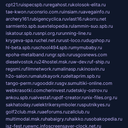
cpt21.ru
ispecspb.ru
regahost.ru
kolosok-elita.ru
tae-kwon.ru
consrio.com.ru
insiam.ru
avegainfo.ru
archery161.ru
bigencyclica.ru
vlast16.ru
korru.net
sarmiento.spb.su
extelopedia.ru
lammin-suo.spb.ru
iskatour.spb.ru
snpi.org.ru
running-line.ru
krygeva-spa.ru
chel.net.ru
rust-loco.ru
dugshop.ru
hl-beta.spb.ru
school494.spb.ru
mymubaby.ru
epoha-metalband.ru
ngr.spb.ru
rusgosnews.com
dieselvostok.ru
24hostel.msk.ru
w-dev.ru
f-ship.ru
regsmi.ru
filmnetwork.ru
malinasp.ru
kinosvin.ru
h2o-salon.ru
malutkayork.ru
deltaprim.spb.ru
tango-perm.ru
gooddir.ru
sgv.su
multiki-online.com
webkrasotki.com
cherinvest.ru
detskiy-ostrov.ru
ankou.spb.ru
alvesta1.ru
pdf-creator.ru
nix-files.org.ru
sakhatoday.ru
elektrikersymboler.ru
sputnikyes.ru
golf2club.msk.ru
aeforums.ru
zallclub.ru
multimodal.msk.ru
habaigry.ru
haikko.ru
sobakopedia.ru
isz-fest.ru
ewnc.info
screensaver-clock.net.ru