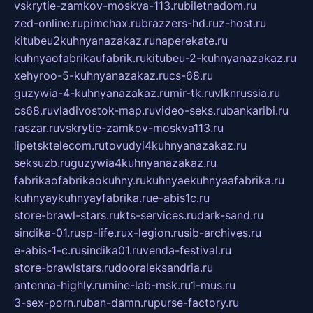
vskrytie-zamkov-moskva-113.ru
biletnadom.ru
zed-online.ru
pimchax.ru
brazzers-hd.ru
z-host.ru
kitubeu2kuhnyanazakaz.ru
naperekate.ru
kuhnyaofabrikaufabrik.ru
kitubeu-2-kuhnyanazakaz.ru
xehyroo-5-kuhnyanazakaz.ru
cs-68.ru
guzywia-4-kuhnyanazakaz.ru
mir-tk.ru
vlknrussia.ru
cs68.ru
vladivostok-map.ru
video-seks.ru
bankaribi.ru
raszar.ru
vskrytie-zamkov-moskva113.ru
lipetsktelecom.ru
tovudyi4kuhnyanazakaz.ru
seksuzb.ru
guzywia4kuhnyanazakaz.ru
fabrikaofabrikaokuhny.ru
kuhnyaekuhnyaafabrika.ru
kuhnyaykuhnyayfabrika.ru
e-abis1c.ru
store-brawl-stars.ru
kts-services.ru
dark-sand.ru
sindika-01.ru
sp-life.ru
x-legion.ru
sib-archives.ru
e-abis-1-c.ru
sindika01.ru
venda-festival.ru
store-brawlstars.ru
dooraleksandria.ru
antenna-highly.ru
mine-lab-msk.ru
1-mus.ru
3-sex-porn.ru
ban-damn.ru
purse-factory.ru