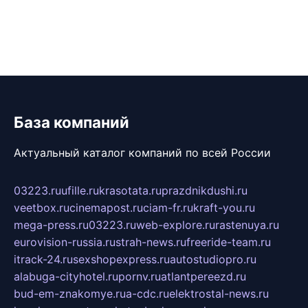
База компаний
Актуальный каталог компаний по всей России
03223.ru
ufille.ru
krasotata.ru
prazdnikdushi.ru
veetbox.ru
cinemapost.ru
ciam-fr.ru
kraft-you.ru
mega-press.ru
03223.ru
web-explore.ru
rastenuya.ru
eurovision-russia.ru
strah-news.ru
freeride-team.ru
itrack-24.ru
sexshopexpress.ru
autostudiopro.ru
alabuga-cityhotel.ru
pornv.ru
atlantpereezd.ru
bud-em-znakomye.ru
a-cdc.ru
elektrostal-news.ru