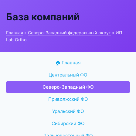
База компаний
Главная
»
Северо-Западный федеральный округ
» ИП
Lab Ortho
🏠 Главная
Центральный ФО
Северо-Западный ФО
Приволжский ФО
Уральский ФО
Сибирский ФО
Дальневосточный ФО