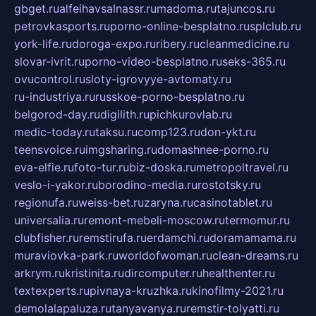
gbget.ru
alfeihavsalnassr.ru
madoma.ru
tajuncos.ru
petrovkasports.ru
porno-online-besplatno.ru
splclub.ru
york-life.ru
doroga-expo.ru
ribery.ru
cleanmedicine.ru
slovar-ivrit.ru
porno-video-besplatno.ru
seks-365.ru
ovucontrol.ru
sloty-igrovyye-avtomaty.ru
ru-industriya.ru
russkoe-porno-besplatno.ru
belgorod-day.ru
digilith.ru
pichkurovlab.ru
medic-today.ru
taksu.ru
comp123.ru
don-ykt.ru
teensvoice.ru
imgsharing.ru
domashnee-porno.ru
eva-elfie.ru
foto-tur.ru
biz-doska.ru
metropoltravel.ru
veslo-i-yakor.ru
borodino-media.ru
rostotsky.ru
regionufa.ru
weiss-bet.ru
zaryna.ru
casinotablet.ru
universalia.ru
remont-mebeli-moscow.ru
termomur.ru
clubfisher.ru
remstirufa.ru
erdamchi.ru
doramamama.ru
muraviovka-park.ru
worldofwoman.ru
clean-dreams.ru
arkrym.ru
kristinita.ru
dircomputer.ru
healthenter.ru
textexperts.ru
pivnaya-kruzhka.ru
kinofilmy-2021.ru
demolalapaluza.ru
tanyavanya.ru
remstir-tolyatti.ru