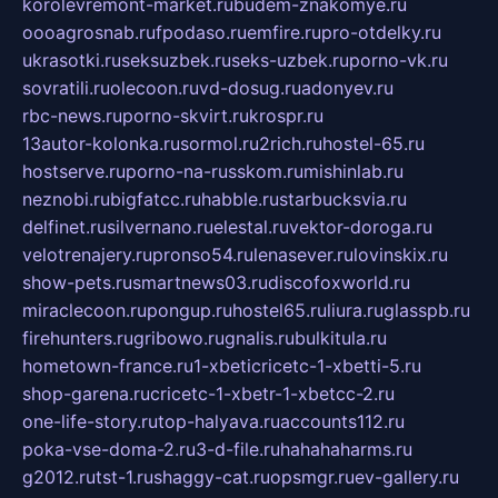
korolevremont-market.ru
budem-znakomye.ru
oooagrosnab.ru
fpodaso.ru
emfire.ru
pro-otdelky.ru
ukrasotki.ru
seksuzbek.ru
seks-uzbek.ru
porno-vk.ru
sovratili.ru
olecoon.ru
vd-dosug.ru
adonyev.ru
rbc-news.ru
porno-skvirt.ru
krospr.ru
13autor-kolonka.ru
sormol.ru
2rich.ru
hostel-65.ru
hostserve.ru
porno-na-russkom.ru
mishinlab.ru
neznobi.ru
bigfatcc.ru
habble.ru
starbucksvia.ru
delfinet.ru
silvernano.ru
elestal.ru
vektor-doroga.ru
velotrenajery.ru
pronso54.ru
lenasever.ru
lovinskix.ru
show-pets.ru
smartnews03.ru
discofoxworld.ru
miraclecoon.ru
pongup.ru
hostel65.ru
liura.ru
glasspb.ru
firehunters.ru
gribowo.ru
gnalis.ru
bulkitula.ru
hometown-france.ru
1-xbeticricetc-1-xbetti-5.ru
shop-garena.ru
cricetc-1-xbetr-1-xbetcc-2.ru
one-life-story.ru
top-halyava.ru
accounts112.ru
poka-vse-doma-2.ru
3-d-file.ru
hahahaharms.ru
g2012.ru
tst-1.ru
shaggy-cat.ru
opsmgr.ru
ev-gallery.ru