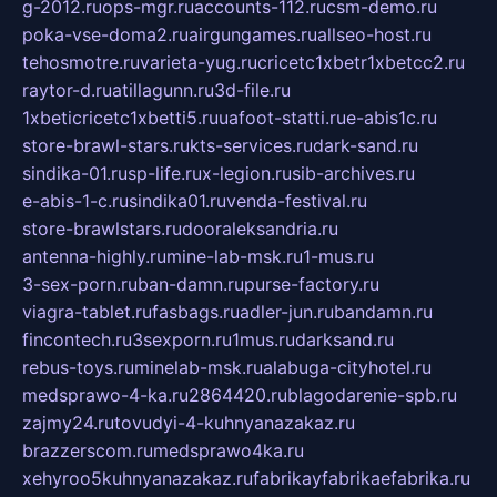
g-2012.ru
ops-mgr.ru
accounts-112.ru
csm-demo.ru
poka-vse-doma2.ru
airgungames.ru
allseo-host.ru
tehosmotre.ru
varieta-yug.ru
cricetc1xbetr1xbetcc2.ru
raytor-d.ru
atillagunn.ru
3d-file.ru
1xbeticricetc1xbetti5.ru
uafoot-statti.ru
e-abis1c.ru
store-brawl-stars.ru
kts-services.ru
dark-sand.ru
sindika-01.ru
sp-life.ru
x-legion.ru
sib-archives.ru
e-abis-1-c.ru
sindika01.ru
venda-festival.ru
store-brawlstars.ru
dooraleksandria.ru
antenna-highly.ru
mine-lab-msk.ru
1-mus.ru
3-sex-porn.ru
ban-damn.ru
purse-factory.ru
viagra-tablet.ru
fasbags.ru
adler-jun.ru
bandamn.ru
fincontech.ru
3sexporn.ru
1mus.ru
darksand.ru
rebus-toys.ru
minelab-msk.ru
alabuga-cityhotel.ru
medsprawo-4-ka.ru
2864420.ru
blagodarenie-spb.ru
zajmy24.ru
tovudyi-4-kuhnyanazakaz.ru
brazzerscom.ru
medsprawo4ka.ru
xehyroo5kuhnyanazakaz.ru
fabrikayfabrikaefabrika.ru