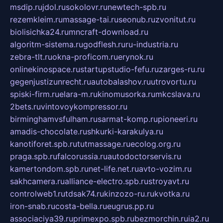
msdip.ru
jdol.ru
sokolovr.ru
newtech-spb.ru
rezemkleim.ru
massage-tai.ru
seonub.ru
zvonitut.ru
biolisichka24.ru
mncraft-download.ru
algoritm-sistema.ru
godflesh.ru
ru-industria.ru
zebra-tlt.ru
okna-proficom.ru
erynok.ru
onlinekinospace.ru
startupstudio-fefu.ru
zarges-ru.ru
gegenjustizunrecht.ru
autobalashov.ru
utrovortu.ru
spiski-firm.ru
elara-m.ru
kinomusorka.ru
mkcslava.ru
2bets.ru
vintovoykompressor.ru
birminghamvsfulham.ru
sarmat-komp.ru
pioneeri.ru
amadis-chocolate.ru
shkurki-karakulya.ru
kanotiforet.spb.ru
tutmassage.ru
ecolog.org.ru
praga.spb.ru
falcorussia.ru
autodoctorservis.ru
kamertondom.spb.ru
net-life.net.ru
avto-vozim.ru
sakhcamera.ru
alliance-electro.spb.ru
stroyavt.ru
controlweb1.ru
tdsak74.ru
kinzozo-ru.ru
kvotka.ru
iron-snab.ru
costa-bella.ru
eugrus.pp.ru
associaciya39.ru
primexpo.spb.ru
bezmorchin.ru
ia2.ru