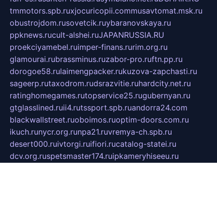
tmmotors.spb.ru
xjocuricopii.com
musavtomat.msk.ru
obustrojdom.ru
sovetcik.ru
ybaranovskaya.ru
ppknews.ru
cult-alshei.ru
JAPANRUSSIA.RU
proekciyamebel.ru
imper-finans.ru
rim.org.ru
glamourai.ru
brassminus.ru
zabor-pro.ru
ftn.pp.ru
dorogoe58.ru
laimengpacker.ru
kuzova-zapchasti.ru
sageerp.ru
taxodrom.ru
dsrazvitie.ru
hardcity.net.ru
ratinghomegames.ru
topservice25.ru
gubernyan.ru
gtglasslined.ru
ii4.ru
tssport.spb.ru
andorra24.com
blackwallstreet.ru
oboimos.ru
optim-doors.com.ru
ikuch.ru
nycr.org.ru
npa21.ru
vremya-ch.spb.ru
desert000.ru
ivtorgi.ru
ifiori.ru
catalog-statei.ru
dcv.org.ru
spetsmaster174.ru
ipkameryhiseeu.ru
dum26.ru
ruspol.spb.ru
fr-opendp.ru
kam-solnyshko.ru
cheyenne-arapaho.ru
sevzapmetal.spb.ru
ted-lapidus.spb.ru
parasite-eliminator.ru
sigma-complete.ru
modernworld.ru
dama-moda.ru
eholot-group.ru
sk-nvkz.ru
DRONGOLD.RU