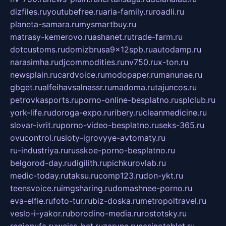
dizfiles.ru
youtubefree.ru
aria-family.ru
roadli.ru
planeta-samara.ru
mysmartbuy.ru
matrasy-kemerovo.ru
ashanet.ru
trade-farm.ru
dotcustoms.ru
domizbrusa9x12spb.ru
autodamp.ru
narasimha.ru
djcommodities.ru
nv750.ru
x-ton.ru
newsplain.ru
cardvoice.ru
modopaper.ru
manunae.ru
gbget.ru
alfeihavsalnassr.ru
madoma.ru
tajuncos.ru
petrovkasports.ru
porno-online-besplatno.ru
splclub.ru
york-life.ru
doroga-expo.ru
ribery.ru
cleanmedicine.ru
slovar-ivrit.ru
porno-video-besplatno.ru
seks-365.ru
ovucontrol.ru
sloty-igrovyye-avtomaty.ru
ru-industriya.ru
russkoe-porno-besplatno.ru
belgorod-day.ru
digilith.ru
pichkurovlab.ru
medic-today.ru
taksu.ru
comp123.ru
don-ykt.ru
teensvoice.ru
imgsharing.ru
domashnee-porno.ru
eva-elfie.ru
foto-tur.ru
biz-doska.ru
metropoltravel.ru
veslo-i-yakor.ru
borodino-media.ru
rostotsky.ru