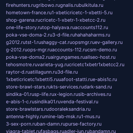
firehunters.ru
gribowo.ru
gnalis.ru
bulkitula.ru
hometown-france.ru
1-xbeticricetc-1-xbetti-5.ru
shop-garena.ru
cricetc-1-xbetr-1-xbetcc-2.ru
one-life-story.ru
top-halyava.ru
accounts112.ru
poka-vse-doma-2.ru
3-d-file.ru
hahahaharms.ru
g2012.ru
tst-1.ru
shaggy-cat.ru
opsmgr.ru
ev-gallery.ru
g-2012.ru
ops-mgr.ru
accounts-112.ru
csm-demo.ru
poka-vse-doma2.ru
airgungames.ru
allseo-host.ru
tehosmotre.ru
varieta-yug.ru
cricetc1xbetr1xbetcc2.ru
raytor-d.ru
atillagunn.ru
3d-file.ru
1xbeticricetc1xbetti5.ru
uafoot-statti.ru
e-abis1c.ru
store-brawl-stars.ru
kts-services.ru
dark-sand.ru
sindika-01.ru
sp-life.ru
x-legion.ru
sib-archives.ru
e-abis-1-c.ru
sindika01.ru
venda-festival.ru
store-brawlstars.ru
dooraleksandria.ru
antenna-highly.ru
mine-lab-msk.ru
1-mus.ru
3-sex-porn.ru
ban-damn.ru
purse-factory.ru
viagra-tablet.ru
fasbags.ru
adler-jun.ru
bandamn.ru