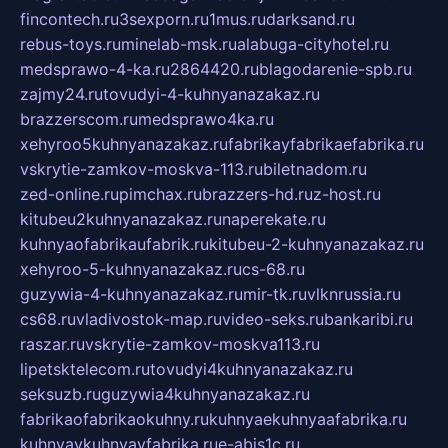
fincontech.ru
3sexporn.ru
1mus.ru
darksand.ru
rebus-toys.ru
minelab-msk.ru
alabuga-cityhotel.ru
medsprawo-4-ka.ru
2864420.ru
blagodarenie-spb.ru
zajmy24.ru
tovudyi-4-kuhnyanazakaz.ru
brazzerscom.ru
medsprawo4ka.ru
xehyroo5kuhnyanazakaz.ru
fabrikayfabrikaefabrika.ru
vskrytie-zamkov-moskva-113.ru
biletnadom.ru
zed-online.ru
pimchax.ru
brazzers-hd.ru
z-host.ru
kitubeu2kuhnyanazakaz.ru
naperekate.ru
kuhnyaofabrikaufabrik.ru
kitubeu-2-kuhnyanazakaz.ru
xehyroo-5-kuhnyanazakaz.ru
cs-68.ru
guzywia-4-kuhnyanazakaz.ru
mir-tk.ru
vlknrussia.ru
cs68.ru
vladivostok-map.ru
video-seks.ru
bankaribi.ru
raszar.ru
vskrytie-zamkov-moskva113.ru
lipetsktelecom.ru
tovudyi4kuhnyanazakaz.ru
seksuzb.ru
guzywia4kuhnyanazakaz.ru
fabrikaofabrikaokuhny.ru
kuhnyaekuhnyaafabrika.ru
kuhnyaykuhnyayfabrika.ru
e-abis1c.ru