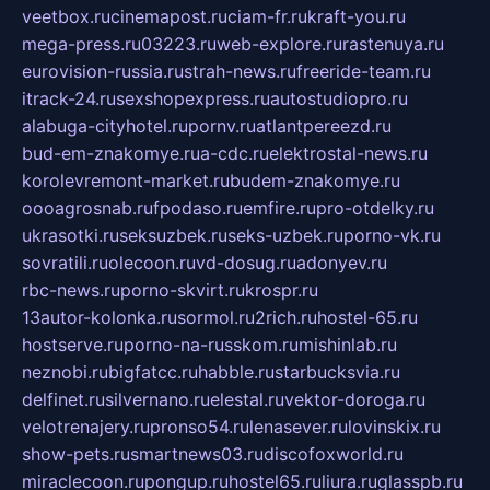
veetbox.ru
cinemapost.ru
ciam-fr.ru
kraft-you.ru
mega-press.ru
03223.ru
web-explore.ru
rastenuya.ru
eurovision-russia.ru
strah-news.ru
freeride-team.ru
itrack-24.ru
sexshopexpress.ru
autostudiopro.ru
alabuga-cityhotel.ru
pornv.ru
atlantpereezd.ru
bud-em-znakomye.ru
a-cdc.ru
elektrostal-news.ru
korolevremont-market.ru
budem-znakomye.ru
oooagrosnab.ru
fpodaso.ru
emfire.ru
pro-otdelky.ru
ukrasotki.ru
seksuzbek.ru
seks-uzbek.ru
porno-vk.ru
sovratili.ru
olecoon.ru
vd-dosug.ru
adonyev.ru
rbc-news.ru
porno-skvirt.ru
krospr.ru
13autor-kolonka.ru
sormol.ru
2rich.ru
hostel-65.ru
hostserve.ru
porno-na-russkom.ru
mishinlab.ru
neznobi.ru
bigfatcc.ru
habble.ru
starbucksvia.ru
delfinet.ru
silvernano.ru
elestal.ru
vektor-doroga.ru
velotrenajery.ru
pronso54.ru
lenasever.ru
lovinskix.ru
show-pets.ru
smartnews03.ru
discofoxworld.ru
miraclecoon.ru
pongup.ru
hostel65.ru
liura.ru
glasspb.ru