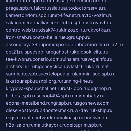
kanotiforet.spb.ru
tutmassage.ru
ecolog.org.ru
praga.spb.ru
falcorussia.ru
autodoctorservis.ru
kamertondom.spb.ru
net-life.net.ru
avto-vozim.ru
sakhcamera.ru
alliance-electro.spb.ru
stroyavt.ru
controlweb1.ru
tdsak74.ru
kinzozo-ru.ru
kvotka.ru
iron-snab.ru
costa-bella.ru
eugrus.pp.ru
associaciya39.ru
primexpo.spb.ru
bezmorchin.ru
ia2.ru
cpt21.ru
ispecspb.ru
regahost.ru
kolosok-elita.ru
tae-kwon.ru
consrio.com.ru
insiam.ru
avegainfo.ru
archery161.ru
bigencyclica.ru
vlast16.ru
korru.net
sarmiento.spb.su
extelopedia.ru
lammin-suo.spb.ru
iskatour.spb.ru
snpi.org.ru
running-line.ru
krygeva-spa.ru
chel.net.ru
rust-loco.ru
dugshop.ru
hl-beta.spb.ru
school494.spb.ru
mymubaby.ru
epoha-metalband.ru
ngr.spb.ru
rusgosnews.com
dieselvostok.ru
24hostel.msk.ru
w-dev.ru
f-ship.ru
regsmi.ru
filmnetwork.ru
malinasp.ru
kinosvin.ru
h2o-salon.ru
malutkayork.ru
deltaprim.spb.ru