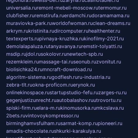
regionufa.ru
weiss-bet.ru
zaryna.ru
casinotablet.ru
universalia.ru
remont-mebeli-moscow.ru
termomur.ru
clubfisher.ru
remstirufa.ru
erdamchi.ru
doramamama.ru
muraviovka-park.ru
worldofwoman.ru
clean-dreams.ru
arkrym.ru
kristinita.ru
dircomputer.ru
healthenter.ru
textexperts.ru
pivnaya-kruzhka.ru
kinofilmy-2021.ru
demolalapaluza.ru
tanyavanya.ru
remstir-tolyatti.ru
msdip.ru
jdol.ru
sokolovr.ru
newtech-spb.ru
rezemkleim.ru
massage-tai.ru
seonub.ru
zvonitut.ru
biolisichka24.ru
mncraft-download.ru
algoritm-sistema.ru
godflesh.ru
ru-industria.ru
zebra-tlt.ru
okna-proficom.ru
erynok.ru
onlinekinospace.ru
startupstudio-fefu.ru
zarges-ru.ru
gegenjustizunrecht.ru
autobalashov.ru
utrovortu.ru
spiski-firm.ru
elara-m.ru
kinomusorka.ru
mkcslava.ru
2bets.ru
vintovoykompressor.ru
birminghamvsfulham.ru
sarmat-komp.ru
pioneeri.ru
amadis-chocolate.ru
shkurki-karakulya.ru