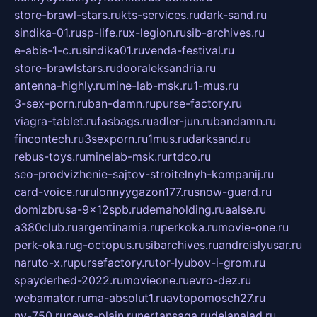
store-brawl-stars.ru
kts-services.ru
dark-sand.ru
sindika-01.ru
sp-life.ru
x-legion.ru
sib-archives.ru
e-abis-1-c.ru
sindika01.ru
venda-festival.ru
store-brawlstars.ru
dooraleksandria.ru
antenna-highly.ru
mine-lab-msk.ru
1-mus.ru
3-sex-porn.ru
ban-damn.ru
purse-factory.ru
viagra-tablet.ru
fasbags.ru
adler-jun.ru
bandamn.ru
fincontech.ru
3sexporn.ru
1mus.ru
darksand.ru
rebus-toys.ru
minelab-msk.ru
rtdco.ru
seo-prodvizhenie-sajtov-stroitelnyh-kompanij.ru
card-voice.ru
rulonnyygazon177.ru
snow-guard.ru
domizbrusa-9x12spb.ru
demaholding.ru
aalse.ru
a380club.ru
argentinamia.ru
perkoka.ru
movie-one.ru
perk-oka.ru
g-octopus.ru
sibarchives.ru
andreislyusar.ru
naruto-x.ru
pursefactory.ru
tor-lyubov-i-grom.ru
spayderhed-2022.ru
movieone.ru
evro-dez.ru
webamator.ru
ma-absolut1.ru
avtopomosch27.ru
nv-750.ru
news-plain.ru
nertansaga.ru
delanalad.ru