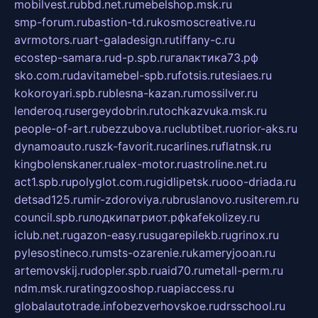
mobilvest.ru
bbd.net.ru
mebelshop.msk.ru
smp-forum.ru
bastion-td.ru
kosmoscreative.ru
avrmotors.ru
art-galadesign.ru
tiffany-c.ru
ecostep-samara.ru
d-p.spb.ru
галактика73.рф
sko.com.ru
davitamebel-spb.ru
fotsis.ru
tesiaes.ru
kokoroyari.spb.ru
blesna-kazan.ru
mossilver.ru
lenderoq.ru
sergeydobrin.ru
tochkazvuka.msk.ru
people-of-art.ru
bezzubova.ru
clubtibet.ru
orior-aks.ru
dynamoauto.ru
szk-favorit.ru
carlines.ru
flatnsk.ru
kingbolenskaner.ru
alex-motor.ru
astroline.net.ru
act1.spb.ru
polyglot.com.ru
gidlipetsk.ru
ooo-driada.ru
detsad125.ru
mir-zdoroviya.ru
bruslanovo.ru
siterem.ru
council.spb.ru
лодкипатриот.рф
kafekolizey.ru
iclub.net.ru
gazon-easy.ru
sugarepilekb.ru
grinox.ru
pylesostineco.ru
msts-ozarenie.ru
kameryjooan.ru
artemovskij.ru
dopler.spb.ru
aid70.ru
metall-perm.ru
ndm.msk.ru
ratingzooshop.ru
apiaccess.ru
globalautotrade.info
bezverhovskoe.ru
drsschool.ru