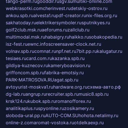
tango-perm.ru
gooddir.ru
sgv.su
multiki-online.com
webkrasotki.com
cherinvest.ru
detskiy-ostrov.ru
ankou.spb.ru
alvesta1.ru
pdf-creator.ru
nix-files.org.ru
sakhatoday.ru
elektrikersymboler.ru
sputnikyes.ru
golf2club.msk.ru
aeforums.ru
zallclub.ru
multimodal.msk.ru
habaigry.ru
haikko.ru
sobakopedia.ru
isz-fest.ru
ewnc.info
screensaver-clock.net.ru
volnav.spb.ru
comnat.ru
npf.net.ru
7bit.pp.ru
kalugatur.ru
tesiaes.ru
card.com.ru
kazanka.spb.ru
gildiya-kuznecov.ru
kameryboavision.ru
griffoncom.spb.ru
fabrika-emotsiy.ru
PARK-MATROSOVA.RU
agat.spb.ru
avtoyurist-moskva1.ru
hardware.org.ru
схема-авто.рф
dg-lab.ru
angrup.ru
recruiter.spb.ru
music8.spb.ru
krsk124.ru
kubok.spb.ru
romanofforex.ru
analitikaplus.ru
spyonline.ru
zosikamery.ru
sloboda-ural.pp.ru
AUTO-COM.SU
hohota.net
alimy.ru
online-z.com
aromat-vostoka.ru
otdelkaexp.ru