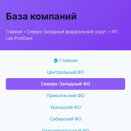
База компаний
Главная
»
Северо-Западный федеральный округ
» ИП
Lab ProfiDent
🏠 Главная
Центральный ФО
Северо-Западный ФО
Приволжский ФО
Уральский ФО
Сибирский ФО
Дальневосточный ФО