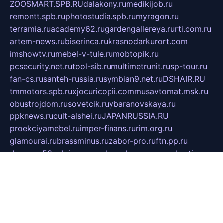
ZOOSMART.SPB.RU
dalakony.ru
medikijob.ru
remontt.spb.ru
photostudia.spb.ru
myragon.ru
terramia.ru
academy62.ru
gardengallereya.ru
rti.com.ru
artem-news.ru
biserinca.ru
krasnodarkurort.com
imshowtv.ru
mebel-v-tule.ru
mobtopik.ru
pcsecurity.net.ru
tool-sib.ru
multimetrunit.ru
sp-tour.ru
fan-cs.ru
santeh-russia.ru
symbian9.net.ru
DSHAIR.RU
tmmotors.spb.ru
xjocuricopii.com
musavtomat.msk.ru
obustrojdom.ru
sovetcik.ru
ybaranovskaya.ru
ppknews.ru
cult-alshei.ru
JAPANRUSSIA.RU
proekciyamebel.ru
imper-finans.ru
rim.org.ru
glamourai.ru
brassminus.ru
zabor-pro.ru
ftn.pp.ru
dorogoe58.ru
laimengpacker.ru
kuzova-zapchasti.ru
sageerp.ru
taxodrom.ru
dsrazvitie.ru
hardcity.net.ru
ratinghomegames.ru
topservice25.ru
gubernyan.ru
gtglasslined.ru
ii4.ru
tssport.spb.ru
andorra24.com
blackwallstreet.ru
oboimos.ru
optim-doors.com.ru
ikuch.ru
nycr.org.ru
npa21.ru
vremya-ch.spb.ru