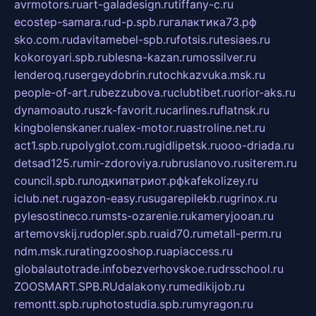
avrmotors.ru
art-galadesign.ru
tiffany-c.ru
ecostep-samara.ru
d-p.spb.ru
галактика73.рф
sko.com.ru
davitamebel-spb.ru
fotsis.ru
tesiaes.ru
kokoroyari.spb.ru
blesna-kazan.ru
mossilver.ru
lenderoq.ru
sergeydobrin.ru
tochkazvuka.msk.ru
people-of-art.ru
bezzubova.ru
clubtibet.ru
orior-aks.ru
dynamoauto.ru
szk-favorit.ru
carlines.ru
flatnsk.ru
kingbolenskaner.ru
alex-motor.ru
astroline.net.ru
act1.spb.ru
polyglot.com.ru
gidlipetsk.ru
ooo-driada.ru
detsad125.ru
mir-zdoroviya.ru
bruslanovo.ru
siterem.ru
council.spb.ru
лодкипатриот.рф
kafekolizey.ru
iclub.net.ru
gazon-easy.ru
sugarepilekb.ru
grinox.ru
pylesostineco.ru
msts-ozarenie.ru
kameryjooan.ru
artemovskij.ru
dopler.spb.ru
aid70.ru
metall-perm.ru
ndm.msk.ru
ratingzooshop.ru
apiaccess.ru
globalautotrade.info
bezverhovskoe.ru
drsschool.ru
ZOOSMART.SPB.RU
dalakony.ru
medikijob.ru
remontt.spb.ru
photostudia.spb.ru
myragon.ru