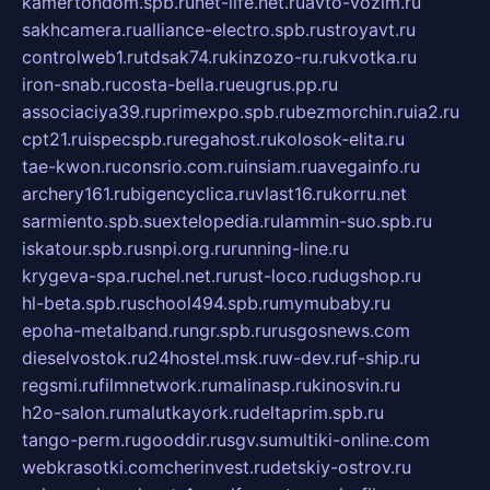
kamertondom.spb.ru
net-life.net.ru
avto-vozim.ru
sakhcamera.ru
alliance-electro.spb.ru
stroyavt.ru
controlweb1.ru
tdsak74.ru
kinzozo-ru.ru
kvotka.ru
iron-snab.ru
costa-bella.ru
eugrus.pp.ru
associaciya39.ru
primexpo.spb.ru
bezmorchin.ru
ia2.ru
cpt21.ru
ispecspb.ru
regahost.ru
kolosok-elita.ru
tae-kwon.ru
consrio.com.ru
insiam.ru
avegainfo.ru
archery161.ru
bigencyclica.ru
vlast16.ru
korru.net
sarmiento.spb.su
extelopedia.ru
lammin-suo.spb.ru
iskatour.spb.ru
snpi.org.ru
running-line.ru
krygeva-spa.ru
chel.net.ru
rust-loco.ru
dugshop.ru
hl-beta.spb.ru
school494.spb.ru
mymubaby.ru
epoha-metalband.ru
ngr.spb.ru
rusgosnews.com
dieselvostok.ru
24hostel.msk.ru
w-dev.ru
f-ship.ru
regsmi.ru
filmnetwork.ru
malinasp.ru
kinosvin.ru
h2o-salon.ru
malutkayork.ru
deltaprim.spb.ru
tango-perm.ru
gooddir.ru
sgv.su
multiki-online.com
webkrasotki.com
cherinvest.ru
detskiy-ostrov.ru