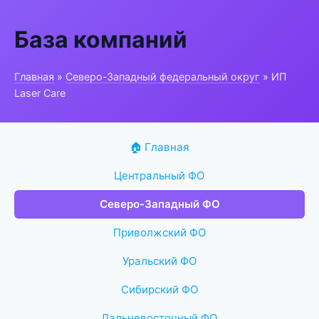
База компаний
Главная
»
Северо-Западный федеральный округ
» ИП
Laser Care
🏠 Главная
Центральный ФО
Северо-Западный ФО
Приволжский ФО
Уральский ФО
Сибирский ФО
Дальневосточный ФО