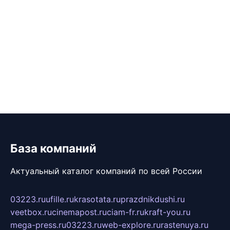
База компаний
Актуальный каталог компаний по всей России
03223.ru
ufille.ru
krasotata.ru
prazdnikdushi.ru
veetbox.ru
cinemapost.ru
ciam-fr.ru
kraft-you.ru
mega-press.ru
03223.ru
web-explore.ru
rastenuya.ru