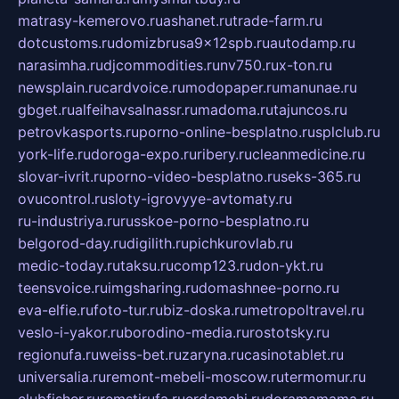
matrasy-kemerovo.ru
ashanet.ru
trade-farm.ru
dotcustoms.ru
domizbrusa9x12spb.ru
autodamp.ru
narasimha.ru
djcommodities.ru
nv750.ru
x-ton.ru
newsplain.ru
cardvoice.ru
modopaper.ru
manunae.ru
gbget.ru
alfeihavsalnassr.ru
madoma.ru
tajuncos.ru
petrovkasports.ru
porno-online-besplatno.ru
splclub.ru
york-life.ru
doroga-expo.ru
ribery.ru
cleanmedicine.ru
slovar-ivrit.ru
porno-video-besplatno.ru
seks-365.ru
ovucontrol.ru
sloty-igrovyye-avtomaty.ru
ru-industriya.ru
russkoe-porno-besplatno.ru
belgorod-day.ru
digilith.ru
pichkurovlab.ru
medic-today.ru
taksu.ru
comp123.ru
don-ykt.ru
teensvoice.ru
imgsharing.ru
domashnee-porno.ru
eva-elfie.ru
foto-tur.ru
biz-doska.ru
metropoltravel.ru
veslo-i-yakor.ru
borodino-media.ru
rostotsky.ru
regionufa.ru
weiss-bet.ru
zaryna.ru
casinotablet.ru
universalia.ru
remont-mebeli-moscow.ru
termomur.ru
clubfisher.ru
remstirufa.ru
erdamchi.ru
doramamama.ru