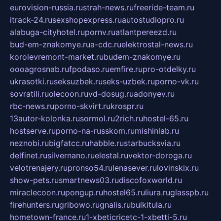
eurovision-russia.ru
strah-news.ru
freeride-team.ru
itrack-24.ru
sexshopexpress.ru
autostudiopro.ru
alabuga-cityhotel.ru
pornv.ru
atlantpereezd.ru
bud-em-znakomye.ru
a-cdc.ru
elektrostal-news.ru
korolevremont-market.ru
budem-znakomye.ru
oooagrosnab.ru
fpodaso.ru
emfire.ru
pro-otdelky.ru
ukrasotki.ru
seksuzbek.ru
seks-uzbek.ru
porno-vk.ru
sovratili.ru
olecoon.ru
vd-dosug.ru
adonyev.ru
rbc-news.ru
porno-skvirt.ru
krospr.ru
13autor-kolonka.ru
sormol.ru
2rich.ru
hostel-65.ru
hostserve.ru
porno-na-russkom.ru
mishinlab.ru
neznobi.ru
bigfatcc.ru
habble.ru
starbucksvia.ru
delfinet.ru
silvernano.ru
elestal.ru
vektor-doroga.ru
velotrenajery.ru
pronso54.ru
lenasever.ru
lovinskix.ru
show-pets.ru
smartnews03.ru
discofoxworld.ru
miraclecoon.ru
pongup.ru
hostel65.ru
liura.ru
glasspb.ru
firehunters.ru
gribowo.ru
gnalis.ru
bulkitula.ru
hometown-france.ru
1-xbeticricetc-1-xbetti-5.ru