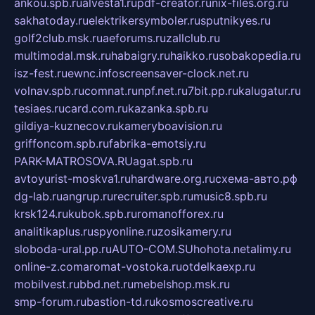
ankou.spb.ru
alvesta1.ru
pdf-creator.ru
nix-files.org.ru
sakhatoday.ru
elektrikersymboler.ru
sputnikyes.ru
golf2club.msk.ru
aeforums.ru
zallclub.ru
multimodal.msk.ru
habaigry.ru
haikko.ru
sobakopedia.ru
isz-fest.ru
ewnc.info
screensaver-clock.net.ru
volnav.spb.ru
comnat.ru
npf.net.ru
7bit.pp.ru
kalugatur.ru
tesiaes.ru
card.com.ru
kazanka.spb.ru
gildiya-kuznecov.ru
kameryboavision.ru
griffoncom.spb.ru
fabrika-emotsiy.ru
PARK-MATROSOVA.RU
agat.spb.ru
avtoyurist-moskva1.ru
hardware.org.ru
схема-авто.рф
dg-lab.ru
angrup.ru
recruiter.spb.ru
music8.spb.ru
krsk124.ru
kubok.spb.ru
romanofforex.ru
analitikaplus.ru
spyonline.ru
zosikamery.ru
sloboda-ural.pp.ru
AUTO-COM.SU
hohota.net
alimy.ru
online-z.com
aromat-vostoka.ru
otdelkaexp.ru
mobilvest.ru
bbd.net.ru
mebelshop.msk.ru
smp-forum.ru
bastion-td.ru
kosmoscreative.ru