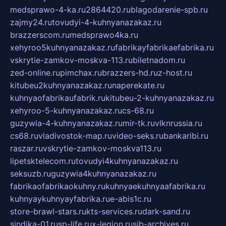
medsprawo-4-ka.ru
2864420.ru
blagodarenie-spb.ru
zajmy24.ru
tovudyi-4-kuhnyanazakaz.ru
brazzerscom.ru
medsprawo4ka.ru
xehyroo5kuhnyanazakaz.ru
fabrikayfabrikaefabrika.ru
vskrytie-zamkov-moskva-113.ru
biletnadom.ru
zed-online.ru
pimchax.ru
brazzers-hd.ru
z-host.ru
kitubeu2kuhnyanazakaz.ru
naperekate.ru
kuhnyaofabrikaufabrik.ru
kitubeu-2-kuhnyanazakaz.ru
xehyroo-5-kuhnyanazakaz.ru
cs-68.ru
guzywia-4-kuhnyanazakaz.ru
mir-tk.ru
vlknrussia.ru
cs68.ru
vladivostok-map.ru
video-seks.ru
bankaribi.ru
raszar.ru
vskrytie-zamkov-moskva113.ru
lipetsktelecom.ru
tovudyi4kuhnyanazakaz.ru
seksuzb.ru
guzywia4kuhnyanazakaz.ru
fabrikaofabrikaokuhny.ru
kuhnyaekuhnyaafabrika.ru
kuhnyaykuhnyayfabrika.ru
e-abis1c.ru
store-brawl-stars.ru
kts-services.ru
dark-sand.ru
sindika-01.ru
sp-life.ru
x-legion.ru
sib-archives.ru