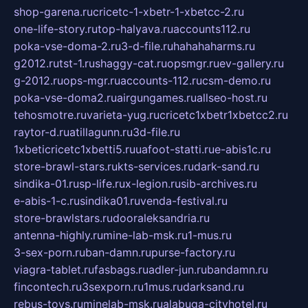
shop-garena.ru
cricetc-1-xbetr-1-xbetcc-2.ru
one-life-story.ru
top-halyava.ru
accounts112.ru
poka-vse-doma-2.ru
3-d-file.ru
hahahaharms.ru
g2012.ru
tst-1.ru
shaggy-cat.ru
opsmgr.ru
ev-gallery.ru
g-2012.ru
ops-mgr.ru
accounts-112.ru
csm-demo.ru
poka-vse-doma2.ru
airgungames.ru
allseo-host.ru
tehosmotre.ru
varieta-yug.ru
cricetc1xbetr1xbetcc2.ru
raytor-d.ru
atillagunn.ru
3d-file.ru
1xbeticricetc1xbetti5.ru
uafoot-statti.ru
e-abis1c.ru
store-brawl-stars.ru
kts-services.ru
dark-sand.ru
sindika-01.ru
sp-life.ru
x-legion.ru
sib-archives.ru
e-abis-1-c.ru
sindika01.ru
venda-festival.ru
store-brawlstars.ru
dooraleksandria.ru
antenna-highly.ru
mine-lab-msk.ru
1-mus.ru
3-sex-porn.ru
ban-damn.ru
purse-factory.ru
viagra-tablet.ru
fasbags.ru
adler-jun.ru
bandamn.ru
fincontech.ru
3sexporn.ru
1mus.ru
darksand.ru
rebus-toys.ru
minelab-msk.ru
alabuga-cityhotel.ru