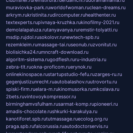
muraviovka-park.ru
worldofwoman.ru
clean-dreams.ru
arkrym.ru
kristinita.ru
dircomputer.ru
healthenter.ru
textexperts.ru
pivnaya-kruzhka.ru
kinofilmy-2021.ru
demolalapaluza.ru
tanyavanya.ru
remstir-tolyatti.ru
msdip.ru
jdol.ru
sokolovr.ru
newtech-spb.ru
rezemkleim.ru
massage-tai.ru
seonub.ru
zvonitut.ru
biolisichka24.ru
mncraft-download.ru
algoritm-sistema.ru
godflesh.ru
ru-industria.ru
zebra-tlt.ru
okna-proficom.ru
erynok.ru
onlinekinospace.ru
startupstudio-fefu.ru
zarges-ru.ru
gegenjustizunrecht.ru
autobalashov.ru
utrovortu.ru
spiski-firm.ru
elara-m.ru
kinomusorka.ru
mkcslava.ru
2bets.ru
vintovoykompressor.ru
birminghamvsfulham.ru
sarmat-komp.ru
pioneeri.ru
amadis-chocolate.ru
shkurki-karakulya.ru
kanotiforet.spb.ru
tutmassage.ru
ecolog.org.ru
praga.spb.ru
falcorussia.ru
autodoctorservis.ru