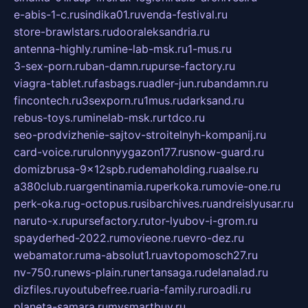
e-abis-1-c.ru
sindika01.ru
venda-festival.ru
store-brawlstars.ru
dooraleksandria.ru
antenna-highly.ru
mine-lab-msk.ru
1-mus.ru
3-sex-porn.ru
ban-damn.ru
purse-factory.ru
viagra-tablet.ru
fasbags.ru
adler-jun.ru
bandamn.ru
fincontech.ru
3sexporn.ru
1mus.ru
darksand.ru
rebus-toys.ru
minelab-msk.ru
rtdco.ru
seo-prodvizhenie-sajtov-stroitelnyh-kompanij.ru
card-voice.ru
rulonnyygazon177.ru
snow-guard.ru
domizbrusa-9x12spb.ru
demaholding.ru
aalse.ru
a380club.ru
argentinamia.ru
perkoka.ru
movie-one.ru
perk-oka.ru
g-octopus.ru
sibarchives.ru
andreislyusar.ru
naruto-x.ru
pursefactory.ru
tor-lyubov-i-grom.ru
spayderhed-2022.ru
movieone.ru
evro-dez.ru
webamator.ru
ma-absolut1.ru
avtopomosch27.ru
nv-750.ru
news-plain.ru
nertansaga.ru
delanalad.ru
dizfiles.ru
youtubefree.ru
aria-family.ru
roadli.ru
planeta-samara.ru
mysmartbuy.ru