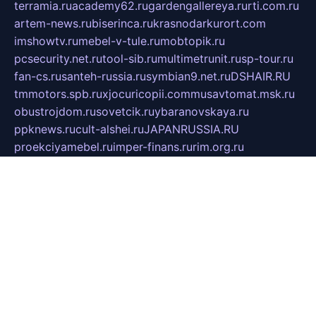
terramia.ru
academy62.ru
gardengallereya.ru
rti.com.ru
artem-news.ru
biserinca.ru
krasnodarkurort.com
imshowtv.ru
mebel-v-tule.ru
mobtopik.ru
pcsecurity.net.ru
tool-sib.ru
multimetrunit.ru
sp-tour.ru
fan-cs.ru
santeh-russia.ru
symbian9.net.ru
DSHAIR.RU
tmmotors.spb.ru
xjocuricopii.com
musavtomat.msk.ru
obustrojdom.ru
sovetcik.ru
ybaranovskaya.ru
ppknews.ru
cult-alshei.ru
JAPANRUSSIA.RU
proekciyamebel.ru
imper-finans.ru
rim.org.ru
glamourai.ru
brassminus.ru
zabor-pro.ru
ftn.pp.ru
dorogoe58.ru
laimengpacker.ru
kuzova-zapchasti.ru
sageerp.ru
taxodrom.ru
dsrazvitie.ru
hardcity.net.ru
ratinghomegames.ru
topservice25.ru
gubernyan.ru
gtglasslined.ru
ii4.ru
tssport.spb.ru
andorra24.com
blackwallstreet.ru
oboimos.ru
optim-doors.com.ru
ikuch.ru
nycr.org.ru
npa21.ru
vremya-ch.spb.ru
desert000.ru
ivtorgi.ru
ifiori.ru
catalog-statei.ru
dcv.org.ru
spetsmaster174.ru
ipkameryhiseeu.ru