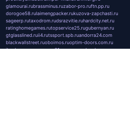
glamourai.ru
brassminus.ru
zabor-pro.ru
ftn.pp.ru
dorogoe58.ru
laimengpacker.ru
kuzova-zapchasti.ru
sageerp.ru
taxodrom.ru
dsrazvitie.ru
hardcity.net.ru
ratinghomegames.ru
topservice25.ru
gubernyan.ru
gtglasslined.ru
ii4.ru
tssport.spb.ru
andorra24.com
blackwallstreet.ru
oboimos.ru
optim-doors.com.ru
ikuch.ru
nycr.org.ru
npa21.ru
vremya-ch.spb.ru
desert000.ru
ivtorgi.ru
ifiori.ru
catalog-statei.ru
dcv.org.ru
spetsmaster174.ru
ipkameryhiseeu.ru
dum26.ru
ruspol.spb.ru
fr-opendp.ru
kam-solnyshko.ru
cheyenne-arapaho.ru
sevzapmetal.spb.ru
ted-lapidus.spb.ru
parasite-eliminator.ru
sigma-complete.ru
modernworld.ru
dama-moda.ru
eholot-group.ru
sk-nvkz.ru
DRONGOLD.RU
democratia2.ru
i-farmer.ru
mass-sport.org
jablonex.spb.ru
bookmess.ru
linkword.ru
refineua.com.ru
cs-spec.net.ru
altay-mebel.ru
DNK-THEATRE.RU
mechaniks.spb.ru
ipcamtechage.ru