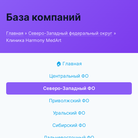
База компаний
Главная
»
Северо-Западный федеральный округ
»
Клиника Harmony MedArt
🏠 Главная
Центральный ФО
Северо-Западный ФО
Приволжский ФО
Уральский ФО
Сибирский ФО
Дальневосточный ФО