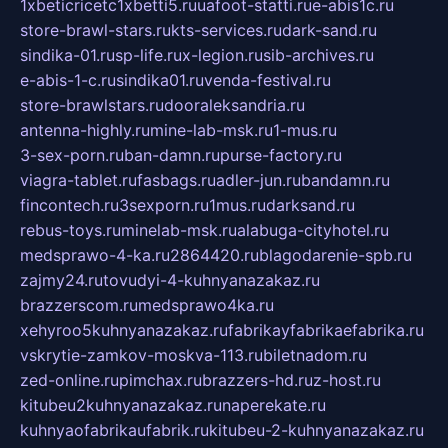
1xbeticricetc1xbetti5.ru
uafoot-statti.ru
e-abis1c.ru
store-brawl-stars.ru
kts-services.ru
dark-sand.ru
sindika-01.ru
sp-life.ru
x-legion.ru
sib-archives.ru
e-abis-1-c.ru
sindika01.ru
venda-festival.ru
store-brawlstars.ru
dooraleksandria.ru
antenna-highly.ru
mine-lab-msk.ru
1-mus.ru
3-sex-porn.ru
ban-damn.ru
purse-factory.ru
viagra-tablet.ru
fasbags.ru
adler-jun.ru
bandamn.ru
fincontech.ru
3sexporn.ru
1mus.ru
darksand.ru
rebus-toys.ru
minelab-msk.ru
alabuga-cityhotel.ru
medsprawo-4-ka.ru
2864420.ru
blagodarenie-spb.ru
zajmy24.ru
tovudyi-4-kuhnyanazakaz.ru
brazzerscom.ru
medsprawo4ka.ru
xehyroo5kuhnyanazakaz.ru
fabrikayfabrikaefabrika.ru
vskrytie-zamkov-moskva-113.ru
biletnadom.ru
zed-online.ru
pimchax.ru
brazzers-hd.ru
z-host.ru
kitubeu2kuhnyanazakaz.ru
naperekate.ru
kuhnyaofabrikaufabrik.ru
kitubeu-2-kuhnyanazakaz.ru