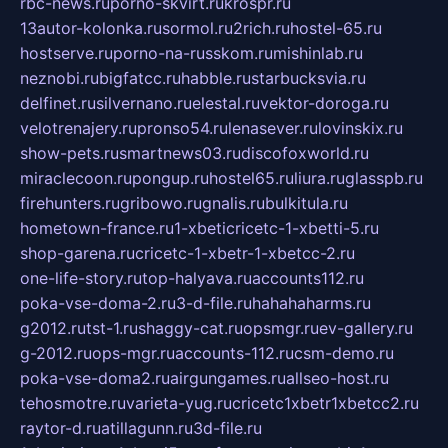
rbc-news.ru
porno-skvirt.ru
krospr.ru
13autor-kolonka.ru
sormol.ru
2rich.ru
hostel-65.ru
hostserve.ru
porno-na-russkom.ru
mishinlab.ru
neznobi.ru
bigfatcc.ru
habble.ru
starbucksvia.ru
delfinet.ru
silvernano.ru
elestal.ru
vektor-doroga.ru
velotrenajery.ru
pronso54.ru
lenasever.ru
lovinskix.ru
show-pets.ru
smartnews03.ru
discofoxworld.ru
miraclecoon.ru
pongup.ru
hostel65.ru
liura.ru
glasspb.ru
firehunters.ru
gribowo.ru
gnalis.ru
bulkitula.ru
hometown-france.ru
1-xbeticricetc-1-xbetti-5.ru
shop-garena.ru
cricetc-1-xbetr-1-xbetcc-2.ru
one-life-story.ru
top-halyava.ru
accounts112.ru
poka-vse-doma-2.ru
3-d-file.ru
hahahaharms.ru
g2012.ru
tst-1.ru
shaggy-cat.ru
opsmgr.ru
ev-gallery.ru
g-2012.ru
ops-mgr.ru
accounts-112.ru
csm-demo.ru
poka-vse-doma2.ru
airgungames.ru
allseo-host.ru
tehosmotre.ru
varieta-yug.ru
cricetc1xbetr1xbetcc2.ru
raytor-d.ru
atillagunn.ru
3d-file.ru