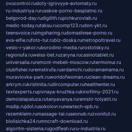
ovucontrol.ru
sloty-igrovyye-avtomaty.ru
ru-industriya.ru
russkoe-porno-besplatno.ru
belgorod-day.ru
digilith.ru
pichkurovlab.ru
medic-today.ru
taksu.ru
comp123.ru
don-ykt.ru
teensvoice.ru
imgsharing.ru
domashnee-porno.ru
eva-elfie.ru
foto-tur.ru
biz-doska.ru
metropoltravel.ru
veslo-i-yakor.ru
borodino-media.ru
rostotsky.ru
regionufa.ru
weiss-bet.ru
zaryna.ru
casinotablet.ru
universalia.ru
remont-mebeli-moscow.ru
termomur.ru
clubfisher.ru
remstirufa.ru
erdamchi.ru
doramamama.ru
muraviovka-park.ru
worldofwoman.ru
clean-dreams.ru
arkrym.ru
kristinita.ru
dircomputer.ru
healthenter.ru
textexperts.ru
pivnaya-kruzhka.ru
kinofilmy-2021.ru
demolalapaluza.ru
tanyavanya.ru
remstir-tolyatti.ru
msdip.ru
jdol.ru
sokolovr.ru
newtech-spb.ru
rezemkleim.ru
massage-tai.ru
seonub.ru
zvonitut.ru
biolisichka24.ru
mncraft-download.ru
algoritm-sistema.ru
godflesh.ru
ru-industria.ru