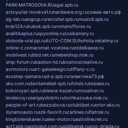
PARK-MATROSOVA.RU
agat.spb.ru
avtoyurist-moskva1.ru
hardware.org.ru
схема-авто.рф
dg-lab.ru
angrup.ru
recruiter.spb.ru
music8.spb.ru
krsk124.ru
kubok.spb.ru
romanofforex.ru
analitikaplus.ru
spyonline.ru
zosikamery.ru
sloboda-ural.pp.ru
AUTO-COM.SU
hohota.net
alimy.ru
online-z.com
aromat-vostoka.ru
otdelkaexp.ru
mobilvest.ru
bbd.net.ru
mebelshop.msk.ru
smp-forum.ru
bastion-td.ru
kosmoscreative.ru
avrmotors.ru
art-galadesign.ru
tiffany-c.ru
ecostep-samara.ru
d-p.spb.ru
галактика73.рф
sko.com.ru
davitamebel-spb.ru
fotsis.ru
tesiaes.ru
kokoroyari.spb.ru
blesna-kazan.ru
mossilver.ru
lenderoq.ru
sergeydobrin.ru
tochkazvuka.msk.ru
people-of-art.ru
bezzubova.ru
clubtibet.ru
orior-aks.ru
dynamoauto.ru
szk-favorit.ru
carlines.ru
flatnsk.ru
kingbolenskaner.ru
alex-motor.ru
astroline.net.ru
act1.spb.ru
polyglot.com.ru
gidlipetsk.ru
ooo-driada.ru