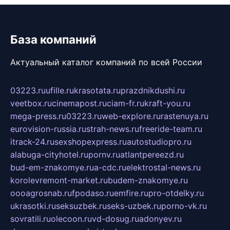
База компаний
Актуальный каталог компаний по всей России
03223.ru
ufille.ru
krasotata.ru
prazdnikdushi.ru
veetbox.ru
cinemapost.ru
ciam-fr.ru
kraft-you.ru
mega-press.ru
03223.ru
web-explore.ru
rastenuya.ru
eurovision-russia.ru
strah-news.ru
freeride-team.ru
itrack-24.ru
sexshopexpress.ru
autostudiopro.ru
alabuga-cityhotel.ru
pornv.ru
atlantpereezd.ru
bud-em-znakomye.ru
a-cdc.ru
elektrostal-news.ru
korolevremont-market.ru
budem-znakomye.ru
oooagrosnab.ru
fpodaso.ru
emfire.ru
pro-otdelky.ru
ukrasotki.ru
seksuzbek.ru
seks-uzbek.ru
porno-vk.ru
sovratili.ru
olecoon.ru
vd-dosug.ru
adonyev.ru