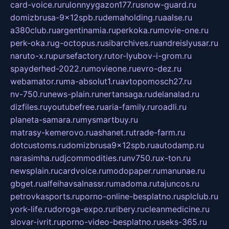
card-voice.ru
rulonnyygazon177.ru
snow-guard.ru
domizbrusa-9x12spb.ru
demaholding.ru
aalse.ru
a380club.ru
argentinamia.ru
perkoka.ru
movie-one.ru
perk-oka.ru
g-octopus.ru
sibarchives.ru
andreislyusar.ru
naruto-x.ru
pursefactory.ru
tor-lyubov-i-grom.ru
spayderhed-2022.ru
movieone.ru
evro-dez.ru
webamator.ru
ma-absolut1.ru
avtopomosch27.ru
nv-750.ru
news-plain.ru
nertansaga.ru
delanalad.ru
dizfiles.ru
youtubefree.ru
aria-family.ru
roadli.ru
planeta-samara.ru
mysmartbuy.ru
matrasy-kemerovo.ru
ashanet.ru
trade-farm.ru
dotcustoms.ru
domizbrusa9x12spb.ru
autodamp.ru
narasimha.ru
djcommodities.ru
nv750.ru
x-ton.ru
newsplain.ru
cardvoice.ru
modopaper.ru
manunae.ru
gbget.ru
alfeihavsalnassr.ru
madoma.ru
tajuncos.ru
petrovkasports.ru
porno-online-besplatno.ru
splclub.ru
york-life.ru
doroga-expo.ru
ribery.ru
cleanmedicine.ru
slovar-ivrit.ru
porno-video-besplatno.ru
seks-365.ru