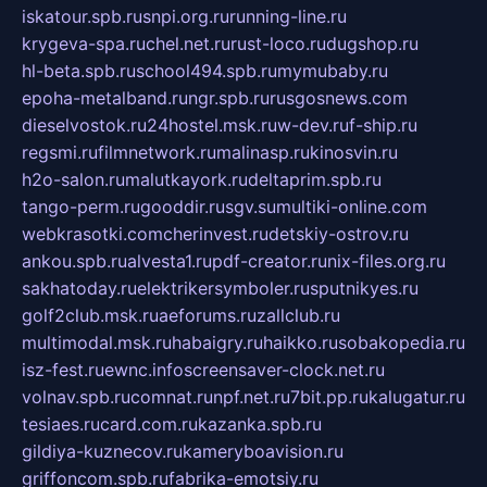
iskatour.spb.ru
snpi.org.ru
running-line.ru
krygeva-spa.ru
chel.net.ru
rust-loco.ru
dugshop.ru
hl-beta.spb.ru
school494.spb.ru
mymubaby.ru
epoha-metalband.ru
ngr.spb.ru
rusgosnews.com
dieselvostok.ru
24hostel.msk.ru
w-dev.ru
f-ship.ru
regsmi.ru
filmnetwork.ru
malinasp.ru
kinosvin.ru
h2o-salon.ru
malutkayork.ru
deltaprim.spb.ru
tango-perm.ru
gooddir.ru
sgv.su
multiki-online.com
webkrasotki.com
cherinvest.ru
detskiy-ostrov.ru
ankou.spb.ru
alvesta1.ru
pdf-creator.ru
nix-files.org.ru
sakhatoday.ru
elektrikersymboler.ru
sputnikyes.ru
golf2club.msk.ru
aeforums.ru
zallclub.ru
multimodal.msk.ru
habaigry.ru
haikko.ru
sobakopedia.ru
isz-fest.ru
ewnc.info
screensaver-clock.net.ru
volnav.spb.ru
comnat.ru
npf.net.ru
7bit.pp.ru
kalugatur.ru
tesiaes.ru
card.com.ru
kazanka.spb.ru
gildiya-kuznecov.ru
kameryboavision.ru
griffoncom.spb.ru
fabrika-emotsiy.ru