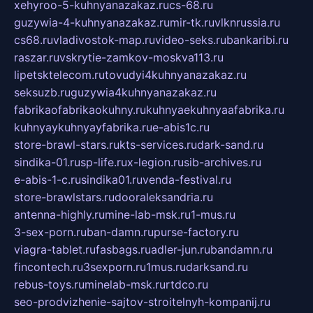
xehyroo-5-kuhnyanazakaz.ru
cs-68.ru
guzywia-4-kuhnyanazakaz.ru
mir-tk.ru
vlknrussia.ru
cs68.ru
vladivostok-map.ru
video-seks.ru
bankaribi.ru
raszar.ru
vskrytie-zamkov-moskva113.ru
lipetsktelecom.ru
tovudyi4kuhnyanazakaz.ru
seksuzb.ru
guzywia4kuhnyanazakaz.ru
fabrikaofabrikaokuhny.ru
kuhnyaekuhnyaafabrika.ru
kuhnyaykuhnyayfabrika.ru
e-abis1c.ru
store-brawl-stars.ru
kts-services.ru
dark-sand.ru
sindika-01.ru
sp-life.ru
x-legion.ru
sib-archives.ru
e-abis-1-c.ru
sindika01.ru
venda-festival.ru
store-brawlstars.ru
dooraleksandria.ru
antenna-highly.ru
mine-lab-msk.ru
1-mus.ru
3-sex-porn.ru
ban-damn.ru
purse-factory.ru
viagra-tablet.ru
fasbags.ru
adler-jun.ru
bandamn.ru
fincontech.ru
3sexporn.ru
1mus.ru
darksand.ru
rebus-toys.ru
minelab-msk.ru
rtdco.ru
seo-prodvizhenie-sajtov-stroitelnyh-kompanij.ru