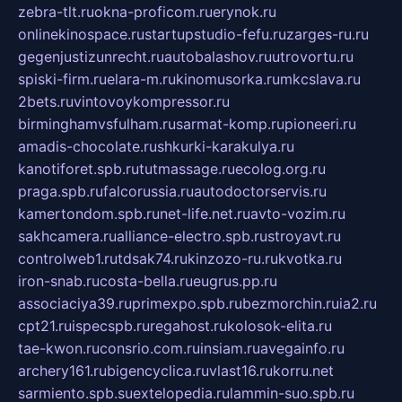
zebra-tlt.ru
okna-proficom.ru
erynok.ru
onlinekinospace.ru
startupstudio-fefu.ru
zarges-ru.ru
gegenjustizunrecht.ru
autobalashov.ru
utrovortu.ru
spiski-firm.ru
elara-m.ru
kinomusorka.ru
mkcslava.ru
2bets.ru
vintovoykompressor.ru
birminghamvsfulham.ru
sarmat-komp.ru
pioneeri.ru
amadis-chocolate.ru
shkurki-karakulya.ru
kanotiforet.spb.ru
tutmassage.ru
ecolog.org.ru
praga.spb.ru
falcorussia.ru
autodoctorservis.ru
kamertondom.spb.ru
net-life.net.ru
avto-vozim.ru
sakhcamera.ru
alliance-electro.spb.ru
stroyavt.ru
controlweb1.ru
tdsak74.ru
kinzozo-ru.ru
kvotka.ru
iron-snab.ru
costa-bella.ru
eugrus.pp.ru
associaciya39.ru
primexpo.spb.ru
bezmorchin.ru
ia2.ru
cpt21.ru
ispecspb.ru
regahost.ru
kolosok-elita.ru
tae-kwon.ru
consrio.com.ru
insiam.ru
avegainfo.ru
archery161.ru
bigencyclica.ru
vlast16.ru
korru.net
sarmiento.spb.su
extelopedia.ru
lammin-suo.spb.ru