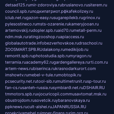
detsad125.ru
mir-zdoroviya.ru
bruslanovo.ru
siterem.ru
council.spb.ru
лодкипатриот.рф
kafekolizey.ru
iclub.net.ru
gazon-easy.ru
sugarepilekb.ru
grinox.ru
pylesostineco.ru
msts-ozarenie.ru
kameryjooan.ru
artemovskij.ru
dopler.spb.ru
aid70.ru
metall-perm.ru
ndm.msk.ru
ratingzooshop.ru
apiaccess.ru
globalautotrade.info
bezverhovskoe.ru
drsschool.ru
ZOOSMART.SPB.RU
dalakony.ru
medikijob.ru
remontt.spb.ru
photostudia.spb.ru
myragon.ru
terramia.ru
academy62.ru
gardengallereya.ru
rti.com.ru
artem-news.ru
biserinca.ru
krasnodarkurort.com
imshowtv.ru
mebel-v-tule.ru
mobtopik.ru
pcsecurity.net.ru
tool-sib.ru
multimetrunit.ru
sp-tour.ru
fan-cs.ru
santeh-russia.ru
symbian9.net.ru
DSHAIR.RU
tmmotors.spb.ru
xjocuricopii.com
musavtomat.msk.ru
obustrojdom.ru
sovetcik.ru
ybaranovskaya.ru
ppknews.ru
cult-alshei.ru
JAPANRUSSIA.RU
proekciyamebel.ru
imper-finans.ru
rim.org.ru