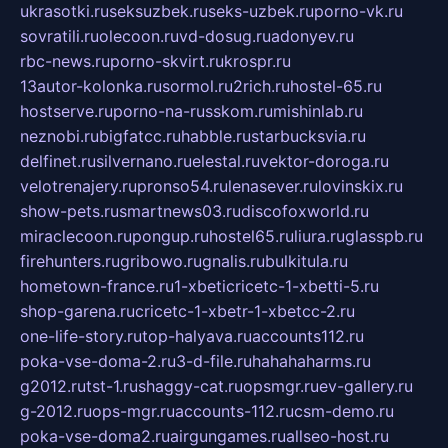
ukrasotki.ru
seksuzbek.ru
seks-uzbek.ru
porno-vk.ru
sovratili.ru
olecoon.ru
vd-dosug.ru
adonyev.ru
rbc-news.ru
porno-skvirt.ru
krospr.ru
13autor-kolonka.ru
sormol.ru
2rich.ru
hostel-65.ru
hostserve.ru
porno-na-russkom.ru
mishinlab.ru
neznobi.ru
bigfatcc.ru
habble.ru
starbucksvia.ru
delfinet.ru
silvernano.ru
elestal.ru
vektor-doroga.ru
velotrenajery.ru
pronso54.ru
lenasever.ru
lovinskix.ru
show-pets.ru
smartnews03.ru
discofoxworld.ru
miraclecoon.ru
pongup.ru
hostel65.ru
liura.ru
glasspb.ru
firehunters.ru
gribowo.ru
gnalis.ru
bulkitula.ru
hometown-france.ru
1-xbeticricetc-1-xbetti-5.ru
shop-garena.ru
cricetc-1-xbetr-1-xbetcc-2.ru
one-life-story.ru
top-halyava.ru
accounts112.ru
poka-vse-doma-2.ru
3-d-file.ru
hahahaharms.ru
g2012.ru
tst-1.ru
shaggy-cat.ru
opsmgr.ru
ev-gallery.ru
g-2012.ru
ops-mgr.ru
accounts-112.ru
csm-demo.ru
poka-vse-doma2.ru
airgungames.ru
allseo-host.ru