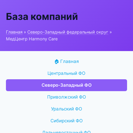
База компаний
Главная
»
Северо-Западный федеральный округ
»
МедЦентр Harmony Care
🏠 Главная
Центральный ФО
Северо-Западный ФО
Приволжский ФО
Уральский ФО
Сибирский ФО
Дальневосточный ФО