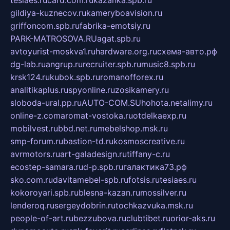
tesiaes.ru
card.com.ru
kazanka.spb.ru
gildiya-kuznecov.ru
kameryboavision.ru
griffoncom.spb.ru
fabrika-emotsiy.ru
PARK-MATROSOVA.RU
agat.spb.ru
avtoyurist-moskva1.ru
hardware.org.ru
схема-авто.рф
dg-lab.ru
angrup.ru
recruiter.spb.ru
music8.spb.ru
krsk124.ru
kubok.spb.ru
romanofforex.ru
analitikaplus.ru
spyonline.ru
zosikamery.ru
sloboda-ural.pp.ru
AUTO-COM.SU
hohota.net
alimy.ru
online-z.com
aromat-vostoka.ru
otdelkaexp.ru
mobilvest.ru
bbd.net.ru
mebelshop.msk.ru
smp-forum.ru
bastion-td.ru
kosmoscreative.ru
avrmotors.ru
art-galadesign.ru
tiffany-c.ru
ecostep-samara.ru
d-p.spb.ru
галактика73.рф
sko.com.ru
davitamebel-spb.ru
fotsis.ru
tesiaes.ru
kokoroyari.spb.ru
blesna-kazan.ru
mossilver.ru
lenderoq.ru
sergeydobrin.ru
tochkazvuka.msk.ru
people-of-art.ru
bezzubova.ru
clubtibet.ru
orior-aks.ru