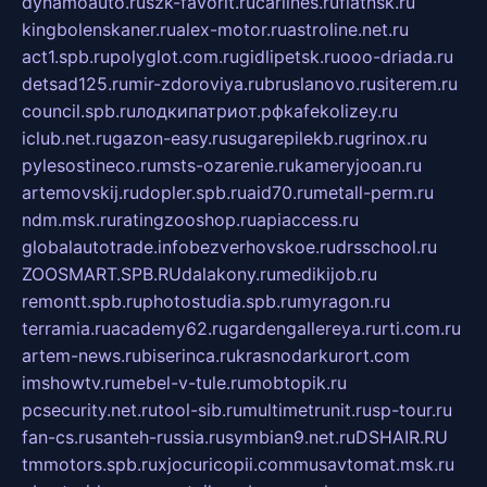
dynamoauto.ru
szk-favorit.ru
carlines.ru
flatnsk.ru
kingbolenskaner.ru
alex-motor.ru
astroline.net.ru
act1.spb.ru
polyglot.com.ru
gidlipetsk.ru
ooo-driada.ru
detsad125.ru
mir-zdoroviya.ru
bruslanovo.ru
siterem.ru
council.spb.ru
лодкипатриот.рф
kafekolizey.ru
iclub.net.ru
gazon-easy.ru
sugarepilekb.ru
grinox.ru
pylesostineco.ru
msts-ozarenie.ru
kameryjooan.ru
artemovskij.ru
dopler.spb.ru
aid70.ru
metall-perm.ru
ndm.msk.ru
ratingzooshop.ru
apiaccess.ru
globalautotrade.info
bezverhovskoe.ru
drsschool.ru
ZOOSMART.SPB.RU
dalakony.ru
medikijob.ru
remontt.spb.ru
photostudia.spb.ru
myragon.ru
terramia.ru
academy62.ru
gardengallereya.ru
rti.com.ru
artem-news.ru
biserinca.ru
krasnodarkurort.com
imshowtv.ru
mebel-v-tule.ru
mobtopik.ru
pcsecurity.net.ru
tool-sib.ru
multimetrunit.ru
sp-tour.ru
fan-cs.ru
santeh-russia.ru
symbian9.net.ru
DSHAIR.RU
tmmotors.spb.ru
xjocuricopii.com
musavtomat.msk.ru