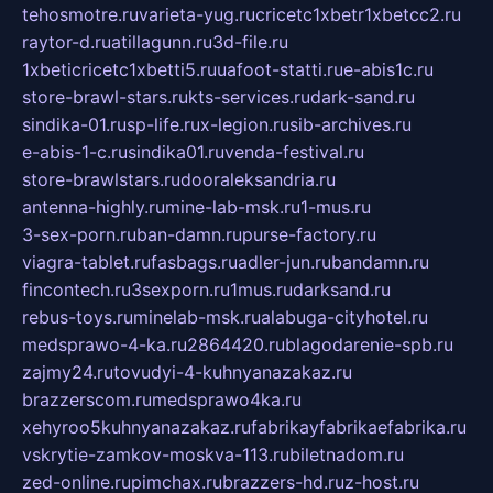
tehosmotre.ru
varieta-yug.ru
cricetc1xbetr1xbetcc2.ru
raytor-d.ru
atillagunn.ru
3d-file.ru
1xbeticricetc1xbetti5.ru
uafoot-statti.ru
e-abis1c.ru
store-brawl-stars.ru
kts-services.ru
dark-sand.ru
sindika-01.ru
sp-life.ru
x-legion.ru
sib-archives.ru
e-abis-1-c.ru
sindika01.ru
venda-festival.ru
store-brawlstars.ru
dooraleksandria.ru
antenna-highly.ru
mine-lab-msk.ru
1-mus.ru
3-sex-porn.ru
ban-damn.ru
purse-factory.ru
viagra-tablet.ru
fasbags.ru
adler-jun.ru
bandamn.ru
fincontech.ru
3sexporn.ru
1mus.ru
darksand.ru
rebus-toys.ru
minelab-msk.ru
alabuga-cityhotel.ru
medsprawo-4-ka.ru
2864420.ru
blagodarenie-spb.ru
zajmy24.ru
tovudyi-4-kuhnyanazakaz.ru
brazzerscom.ru
medsprawo4ka.ru
xehyroo5kuhnyanazakaz.ru
fabrikayfabrikaefabrika.ru
vskrytie-zamkov-moskva-113.ru
biletnadom.ru
zed-online.ru
pimchax.ru
brazzers-hd.ru
z-host.ru