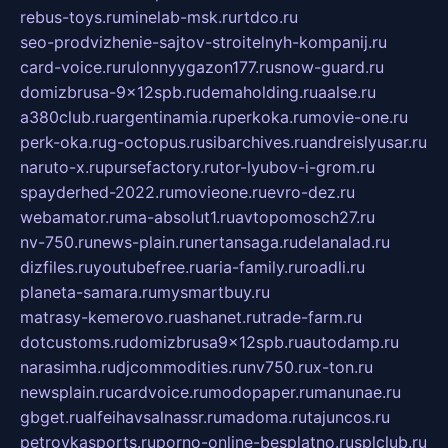
rebus-toys.ru
minelab-msk.ru
rtdco.ru
seo-prodvizhenie-sajtov-stroitelnyh-kompanij.ru
card-voice.ru
rulonnyygazon177.ru
snow-guard.ru
domizbrusa-9x12spb.ru
demaholding.ru
aalse.ru
a380club.ru
argentinamia.ru
perkoka.ru
movie-one.ru
perk-oka.ru
g-octopus.ru
sibarchives.ru
andreislyusar.ru
naruto-x.ru
pursefactory.ru
tor-lyubov-i-grom.ru
spayderhed-2022.ru
movieone.ru
evro-dez.ru
webamator.ru
ma-absolut1.ru
avtopomosch27.ru
nv-750.ru
news-plain.ru
nertansaga.ru
delanalad.ru
dizfiles.ru
youtubefree.ru
aria-family.ru
roadli.ru
planeta-samara.ru
mysmartbuy.ru
matrasy-kemerovo.ru
ashanet.ru
trade-farm.ru
dotcustoms.ru
domizbrusa9x12spb.ru
autodamp.ru
narasimha.ru
djcommodities.ru
nv750.ru
x-ton.ru
newsplain.ru
cardvoice.ru
modopaper.ru
manunae.ru
gbget.ru
alfeihavsalnassr.ru
madoma.ru
tajuncos.ru
petrovkasports.ru
porno-online-besplatno.ru
splclub.ru