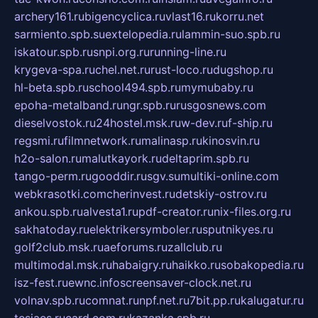
archery161.ru
bigencyclica.ru
vlast16.ru
korru.net
sarmiento.spb.su
extelopedia.ru
lammin-suo.spb.ru
iskatour.spb.ru
snpi.org.ru
running-line.ru
krygeva-spa.ru
chel.net.ru
rust-loco.ru
dugshop.ru
hl-beta.spb.ru
school494.spb.ru
mymubaby.ru
epoha-metalband.ru
ngr.spb.ru
rusgosnews.com
dieselvostok.ru
24hostel.msk.ru
w-dev.ru
f-ship.ru
regsmi.ru
filmnetwork.ru
malinasp.ru
kinosvin.ru
h2o-salon.ru
malutkayork.ru
deltaprim.spb.ru
tango-perm.ru
gooddir.ru
sgv.su
multiki-online.com
webkrasotki.com
cherinvest.ru
detskiy-ostrov.ru
ankou.spb.ru
alvesta1.ru
pdf-creator.ru
nix-files.org.ru
sakhatoday.ru
elektrikersymboler.ru
sputnikyes.ru
golf2club.msk.ru
aeforums.ru
zallclub.ru
multimodal.msk.ru
habaigry.ru
haikko.ru
sobakopedia.ru
isz-fest.ru
ewnc.info
screensaver-clock.net.ru
volnav.spb.ru
comnat.ru
npf.net.ru
7bit.pp.ru
kalugatur.ru