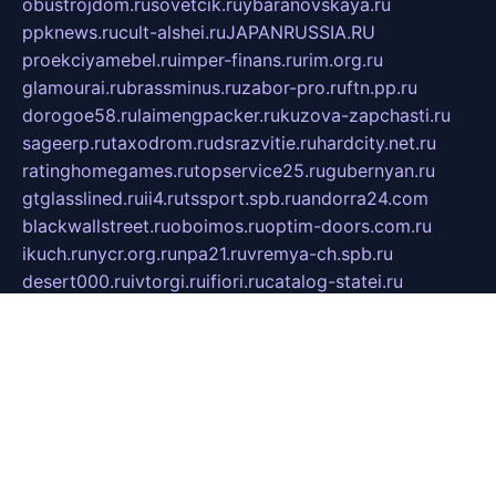
obustrojdom.ru
sovetcik.ru
ybaranovskaya.ru
ppknews.ru
cult-alshei.ru
JAPANRUSSIA.RU
proekciyamebel.ru
imper-finans.ru
rim.org.ru
glamourai.ru
brassminus.ru
zabor-pro.ru
ftn.pp.ru
dorogoe58.ru
laimengpacker.ru
kuzova-zapchasti.ru
sageerp.ru
taxodrom.ru
dsrazvitie.ru
hardcity.net.ru
ratinghomegames.ru
topservice25.ru
gubernyan.ru
gtglasslined.ru
ii4.ru
tssport.spb.ru
andorra24.com
blackwallstreet.ru
oboimos.ru
optim-doors.com.ru
ikuch.ru
nycr.org.ru
npa21.ru
vremya-ch.spb.ru
desert000.ru
ivtorgi.ru
ifiori.ru
catalog-statei.ru
dcv.org.ru
spetsmaster174.ru
ipkameryhiseeu.ru
dum26.ru
ruspol.spb.ru
fr-opendp.ru
kam-solnyshko.ru
cheyenne-arapaho.ru
sevzapmetal.spb.ru
ted-lapidus.spb.ru
parasite-eliminator.ru
sigma-complete.ru
modernworld.ru
dama-moda.ru
eholot-group.ru
sk-nvkz.ru
DRONGOLD.RU
democratia2.ru
i-farmer.ru
mass-sport.org