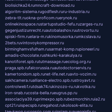
biolisichka24.ru
mncraft-download.ru
algoritm-sistema.ru
godflesh.ru
ru-industria.ru
zebra-tlt.ru
okna-proficom.ru
erynok.ru
onlinekinospace.ru
startupstudio-fefu.ru
zarges-ru.ru
gegenjustizunrecht.ru
autobalashov.ru
utrovortu.ru
spiski-firm.ru
elara-m.ru
kinomusorka.ru
mkcslava.ru
2bets.ru
vintovoykompressor.ru
birminghamvsfulham.ru
sarmat-komp.ru
pioneeri.ru
amadis-chocolate.ru
shkurki-karakulya.ru
kanotiforet.spb.ru
tutmassage.ru
ecolog.org.ru
praga.spb.ru
falcorussia.ru
autodoctorservis.ru
kamertondom.spb.ru
net-life.net.ru
avto-vozim.ru
sakhcamera.ru
alliance-electro.spb.ru
stroyavt.ru
controlweb1.ru
tdsak74.ru
kinzozo-ru.ru
kvotka.ru
iron-snab.ru
costa-bella.ru
eugrus.pp.ru
associaciya39.ru
primexpo.spb.ru
bezmorchin.ru
ia2.ru
cpt21.ru
ispecspb.ru
regahost.ru
kolosok-elita.ru
tae-kwon.ru
consrio.com.ru
insiam.ru
avegainfo.ru