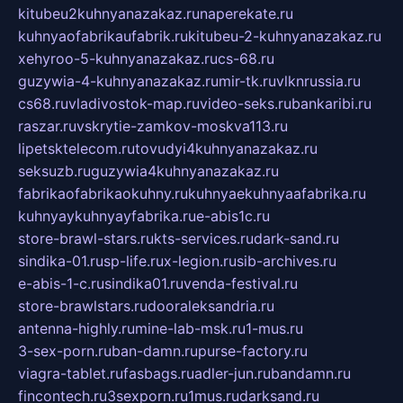
kitubeu2kuhnyanazakaz.ru
naperekate.ru
kuhnyaofabrikaufabrik.ru
kitubeu-2-kuhnyanazakaz.ru
xehyroo-5-kuhnyanazakaz.ru
cs-68.ru
guzywia-4-kuhnyanazakaz.ru
mir-tk.ru
vlknrussia.ru
cs68.ru
vladivostok-map.ru
video-seks.ru
bankaribi.ru
raszar.ru
vskrytie-zamkov-moskva113.ru
lipetsktelecom.ru
tovudyi4kuhnyanazakaz.ru
seksuzb.ru
guzywia4kuhnyanazakaz.ru
fabrikaofabrikaokuhny.ru
kuhnyaekuhnyaafabrika.ru
kuhnyaykuhnyayfabrika.ru
e-abis1c.ru
store-brawl-stars.ru
kts-services.ru
dark-sand.ru
sindika-01.ru
sp-life.ru
x-legion.ru
sib-archives.ru
e-abis-1-c.ru
sindika01.ru
venda-festival.ru
store-brawlstars.ru
dooraleksandria.ru
antenna-highly.ru
mine-lab-msk.ru
1-mus.ru
3-sex-porn.ru
ban-damn.ru
purse-factory.ru
viagra-tablet.ru
fasbags.ru
adler-jun.ru
bandamn.ru
fincontech.ru
3sexporn.ru
1mus.ru
darksand.ru