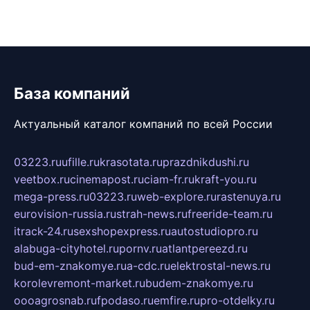
База компаний
Актуальный каталог компаний по всей России
03223.ru
ufille.ru
krasotata.ru
prazdnikdushi.ru
veetbox.ru
cinemapost.ru
ciam-fr.ru
kraft-you.ru
mega-press.ru
03223.ru
web-explore.ru
rastenuya.ru
eurovision-russia.ru
strah-news.ru
freeride-team.ru
itrack-24.ru
sexshopexpress.ru
autostudiopro.ru
alabuga-cityhotel.ru
pornv.ru
atlantpereezd.ru
bud-em-znakomye.ru
a-cdc.ru
elektrostal-news.ru
korolevremont-market.ru
budem-znakomye.ru
oooagrosnab.ru
fpodaso.ru
emfire.ru
pro-otdelky.ru