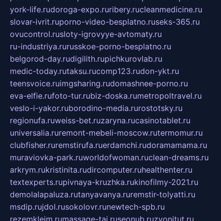
york-life.ru
doroga-expo.ru
ribery.ru
cleanmedicine.ru
slovar-ivrit.ru
porno-video-besplatno.ru
seks-365.ru
ovucontrol.ru
sloty-igrovyye-avtomaty.ru
ru-industriya.ru
russkoe-porno-besplatno.ru
belgorod-day.ru
digilith.ru
pichkurovlab.ru
medic-today.ru
taksu.ru
comp123.ru
don-ykt.ru
teensvoice.ru
imgsharing.ru
domashnee-porno.ru
eva-elfie.ru
foto-tur.ru
biz-doska.ru
metropoltravel.ru
veslo-i-yakor.ru
borodino-media.ru
rostotsky.ru
regionufa.ru
weiss-bet.ru
zaryna.ru
casinotablet.ru
universalia.ru
remont-mebeli-moscow.ru
termomur.ru
clubfisher.ru
remstirufa.ru
erdamchi.ru
doramamama.ru
muraviovka-park.ru
worldofwoman.ru
clean-dreams.ru
arkrym.ru
kristinita.ru
dircomputer.ru
healthenter.ru
textexperts.ru
pivnaya-kruzhka.ru
kinofilmy-2021.ru
demolalapaluza.ru
tanyavanya.ru
remstir-tolyatti.ru
msdip.ru
jdol.ru
sokolovr.ru
newtech-spb.ru
rezemkleim.ru
massage-tai.ru
seonub.ru
zvonitut.ru