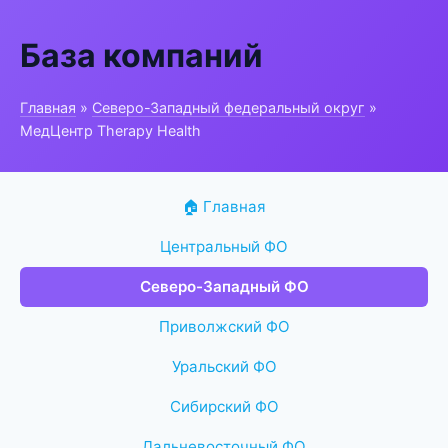
База компаний
Главная
»
Северо-Западный федеральный округ
»
МедЦентр Therapy Health
🏠 Главная
Центральный ФО
Северо-Западный ФО
Приволжский ФО
Уральский ФО
Сибирский ФО
Дальневосточный ФО