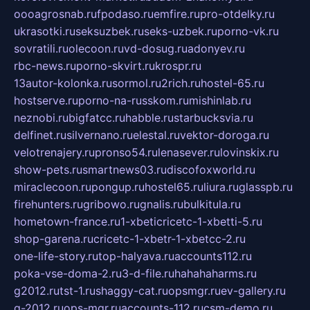
oooagrosnab.ru
fpodaso.ru
emfire.ru
pro-otdelky.ru
ukrasotki.ru
seksuzbek.ru
seks-uzbek.ru
porno-vk.ru
sovratili.ru
olecoon.ru
vd-dosug.ru
adonyev.ru
rbc-news.ru
porno-skvirt.ru
krospr.ru
13autor-kolonka.ru
sormol.ru
2rich.ru
hostel-65.ru
hostserve.ru
porno-na-russkom.ru
mishinlab.ru
neznobi.ru
bigfatcc.ru
habble.ru
starbucksvia.ru
delfinet.ru
silvernano.ru
elestal.ru
vektor-doroga.ru
velotrenajery.ru
pronso54.ru
lenasever.ru
lovinskix.ru
show-pets.ru
smartnews03.ru
discofoxworld.ru
miraclecoon.ru
pongup.ru
hostel65.ru
liura.ru
glasspb.ru
firehunters.ru
gribowo.ru
gnalis.ru
bulkitula.ru
hometown-france.ru
1-xbeticricetc-1-xbetti-5.ru
shop-garena.ru
cricetc-1-xbetr-1-xbetcc-2.ru
one-life-story.ru
top-halyava.ru
accounts112.ru
poka-vse-doma-2.ru
3-d-file.ru
hahahaharms.ru
g2012.ru
tst-1.ru
shaggy-cat.ru
opsmgr.ru
ev-gallery.ru
g-2012.ru
ops-mgr.ru
accounts-112.ru
csm-demo.ru