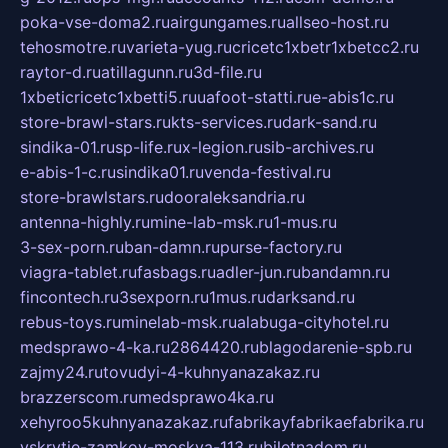
poka-vse-doma2.ru
airgungames.ru
allseo-host.ru
tehosmotre.ru
varieta-yug.ru
cricetc1xbetr1xbetcc2.ru
raytor-d.ru
atillagunn.ru
3d-file.ru
1xbeticricetc1xbetti5.ru
uafoot-statti.ru
e-abis1c.ru
store-brawl-stars.ru
kts-services.ru
dark-sand.ru
sindika-01.ru
sp-life.ru
x-legion.ru
sib-archives.ru
e-abis-1-c.ru
sindika01.ru
venda-festival.ru
store-brawlstars.ru
dooraleksandria.ru
antenna-highly.ru
mine-lab-msk.ru
1-mus.ru
3-sex-porn.ru
ban-damn.ru
purse-factory.ru
viagra-tablet.ru
fasbags.ru
adler-jun.ru
bandamn.ru
fincontech.ru
3sexporn.ru
1mus.ru
darksand.ru
rebus-toys.ru
minelab-msk.ru
alabuga-cityhotel.ru
medsprawo-4-ka.ru
2864420.ru
blagodarenie-spb.ru
zajmy24.ru
tovudyi-4-kuhnyanazakaz.ru
brazzerscom.ru
medsprawo4ka.ru
xehyroo5kuhnyanazakaz.ru
fabrikayfabrikaefabrika.ru
vskrytie-zamkov-moskva-113.ru
biletnadom.ru