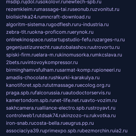
msdip.ru
jdol.ru
sokolovr.ru
newtech-spb.ru
rezemkleim.ru
massage-tai.ru
seonub.ru
zvonitut.ru
biolisichka24.ru
mncraft-download.ru
algoritm-sistema.ru
godflesh.ru
ru-industria.ru
zebra-tlt.ru
okna-proficom.ru
erynok.ru
onlinekinospace.ru
startupstudio-fefu.ru
zarges-ru.ru
gegenjustizunrecht.ru
autobalashov.ru
utrovortu.ru
spiski-firm.ru
elara-m.ru
kinomusorka.ru
mkcslava.ru
2bets.ru
vintovoykompressor.ru
birminghamvsfulham.ru
sarmat-komp.ru
pioneeri.ru
amadis-chocolate.ru
shkurki-karakulya.ru
kanotiforet.spb.ru
tutmassage.ru
ecolog.org.ru
praga.spb.ru
falcorussia.ru
autodoctorservis.ru
kamertondom.spb.ru
net-life.net.ru
avto-vozim.ru
sakhcamera.ru
alliance-electro.spb.ru
stroyavt.ru
controlweb1.ru
tdsak74.ru
kinzozo-ru.ru
kvotka.ru
iron-snab.ru
costa-bella.ru
eugrus.pp.ru
associaciya39.ru
primexpo.spb.ru
bezmorchin.ru
ia2.ru