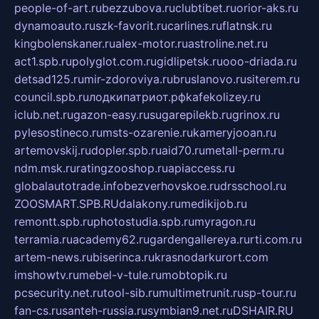
people-of-art.ru
bezzubova.ru
clubtibet.ru
orior-aks.ru
dynamoauto.ru
szk-favorit.ru
carlines.ru
flatnsk.ru
kingbolenskaner.ru
alex-motor.ru
astroline.net.ru
act1.spb.ru
polyglot.com.ru
gidlipetsk.ru
ooo-driada.ru
detsad125.ru
mir-zdoroviya.ru
bruslanovo.ru
siterem.ru
council.spb.ru
лодкипатриот.рф
kafekolizey.ru
iclub.net.ru
gazon-easy.ru
sugarepilekb.ru
grinox.ru
pylesostineco.ru
msts-ozarenie.ru
kameryjooan.ru
artemovskij.ru
dopler.spb.ru
aid70.ru
metall-perm.ru
ndm.msk.ru
ratingzooshop.ru
apiaccess.ru
globalautotrade.info
bezverhovskoe.ru
drsschool.ru
ZOOSMART.SPB.RU
dalakony.ru
medikijob.ru
remontt.spb.ru
photostudia.spb.ru
myragon.ru
terramia.ru
academy62.ru
gardengallereya.ru
rti.com.ru
artem-news.ru
biserinca.ru
krasnodarkurort.com
imshowtv.ru
mebel-v-tule.ru
mobtopik.ru
pcsecurity.net.ru
tool-sib.ru
multimetrunit.ru
sp-tour.ru
fan-cs.ru
santeh-russia.ru
symbian9.net.ru
DSHAIR.RU