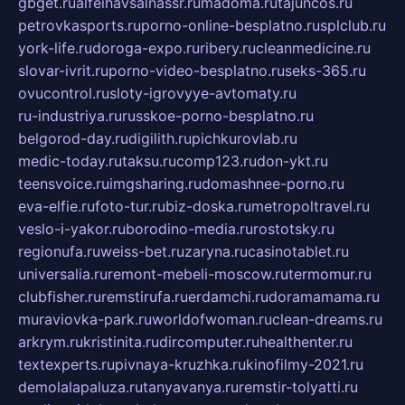
gbget.ru
alfeihavsalnassr.ru
madoma.ru
tajuncos.ru
petrovkasports.ru
porno-online-besplatno.ru
splclub.ru
york-life.ru
doroga-expo.ru
ribery.ru
cleanmedicine.ru
slovar-ivrit.ru
porno-video-besplatno.ru
seks-365.ru
ovucontrol.ru
sloty-igrovyye-avtomaty.ru
ru-industriya.ru
russkoe-porno-besplatno.ru
belgorod-day.ru
digilith.ru
pichkurovlab.ru
medic-today.ru
taksu.ru
comp123.ru
don-ykt.ru
teensvoice.ru
imgsharing.ru
domashnee-porno.ru
eva-elfie.ru
foto-tur.ru
biz-doska.ru
metropoltravel.ru
veslo-i-yakor.ru
borodino-media.ru
rostotsky.ru
regionufa.ru
weiss-bet.ru
zaryna.ru
casinotablet.ru
universalia.ru
remont-mebeli-moscow.ru
termomur.ru
clubfisher.ru
remstirufa.ru
erdamchi.ru
doramamama.ru
muraviovka-park.ru
worldofwoman.ru
clean-dreams.ru
arkrym.ru
kristinita.ru
dircomputer.ru
healthenter.ru
textexperts.ru
pivnaya-kruzhka.ru
kinofilmy-2021.ru
demolalapaluza.ru
tanyavanya.ru
remstir-tolyatti.ru