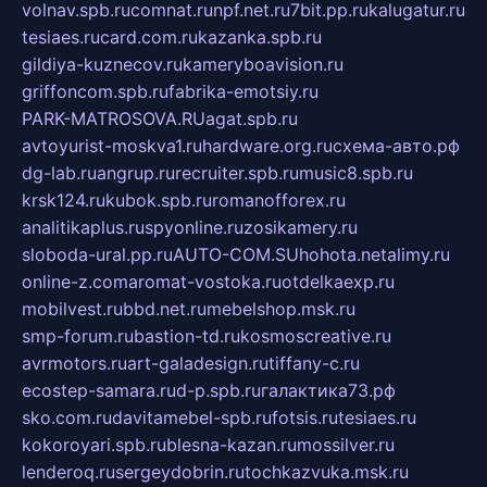
volnav.spb.ru
comnat.ru
npf.net.ru
7bit.pp.ru
kalugatur.ru
tesiaes.ru
card.com.ru
kazanka.spb.ru
gildiya-kuznecov.ru
kameryboavision.ru
griffoncom.spb.ru
fabrika-emotsiy.ru
PARK-MATROSOVA.RU
agat.spb.ru
avtoyurist-moskva1.ru
hardware.org.ru
схема-авто.рф
dg-lab.ru
angrup.ru
recruiter.spb.ru
music8.spb.ru
krsk124.ru
kubok.spb.ru
romanofforex.ru
analitikaplus.ru
spyonline.ru
zosikamery.ru
sloboda-ural.pp.ru
AUTO-COM.SU
hohota.net
alimy.ru
online-z.com
aromat-vostoka.ru
otdelkaexp.ru
mobilvest.ru
bbd.net.ru
mebelshop.msk.ru
smp-forum.ru
bastion-td.ru
kosmoscreative.ru
avrmotors.ru
art-galadesign.ru
tiffany-c.ru
ecostep-samara.ru
d-p.spb.ru
галактика73.рф
sko.com.ru
davitamebel-spb.ru
fotsis.ru
tesiaes.ru
kokoroyari.spb.ru
blesna-kazan.ru
mossilver.ru
lenderoq.ru
sergeydobrin.ru
tochkazvuka.msk.ru