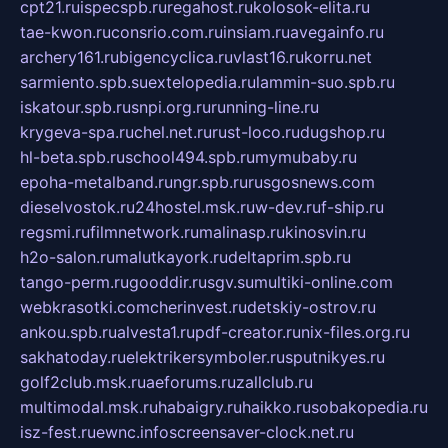
cpt21.ru
ispecspb.ru
regahost.ru
kolosok-elita.ru
tae-kwon.ru
consrio.com.ru
insiam.ru
avegainfo.ru
archery161.ru
bigencyclica.ru
vlast16.ru
korru.net
sarmiento.spb.su
extelopedia.ru
lammin-suo.spb.ru
iskatour.spb.ru
snpi.org.ru
running-line.ru
krygeva-spa.ru
chel.net.ru
rust-loco.ru
dugshop.ru
hl-beta.spb.ru
school494.spb.ru
mymubaby.ru
epoha-metalband.ru
ngr.spb.ru
rusgosnews.com
dieselvostok.ru
24hostel.msk.ru
w-dev.ru
f-ship.ru
regsmi.ru
filmnetwork.ru
malinasp.ru
kinosvin.ru
h2o-salon.ru
malutkayork.ru
deltaprim.spb.ru
tango-perm.ru
gooddir.ru
sgv.su
multiki-online.com
webkrasotki.com
cherinvest.ru
detskiy-ostrov.ru
ankou.spb.ru
alvesta1.ru
pdf-creator.ru
nix-files.org.ru
sakhatoday.ru
elektrikersymboler.ru
sputnikyes.ru
golf2club.msk.ru
aeforums.ru
zallclub.ru
multimodal.msk.ru
habaigry.ru
haikko.ru
sobakopedia.ru
isz-fest.ru
ewnc.info
screensaver-clock.net.ru