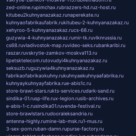
zed-online.ru
pimchax.ru
brazzers-hd.ru
z-host.ru
kitubeu2kuhnyanazakaz.ru
naperekate.ru
kuhnyaofabrikaufabrik.ru
kitubeu-2-kuhnyanazakaz.ru
xehyroo-5-kuhnyanazakaz.ru
cs-68.ru
guzywia-4-kuhnyanazakaz.ru
mir-tk.ru
vlknrussia.ru
cs68.ru
vladivostok-map.ru
video-seks.ru
bankaribi.ru
raszar.ru
vskrytie-zamkov-moskva113.ru
lipetsktelecom.ru
tovudyi4kuhnyanazakaz.ru
seksuzb.ru
guzywia4kuhnyanazakaz.ru
fabrikaofabrikaokuhny.ru
kuhnyaekuhnyaafabrika.ru
kuhnyaykuhnyayfabrika.ru
e-abis1c.ru
store-brawl-stars.ru
kts-services.ru
dark-sand.ru
sindika-01.ru
sp-life.ru
x-legion.ru
sib-archives.ru
e-abis-1-c.ru
sindika01.ru
venda-festival.ru
store-brawlstars.ru
dooraleksandria.ru
antenna-highly.ru
mine-lab-msk.ru
1-mus.ru
3-sex-porn.ru
ban-damn.ru
purse-factory.ru