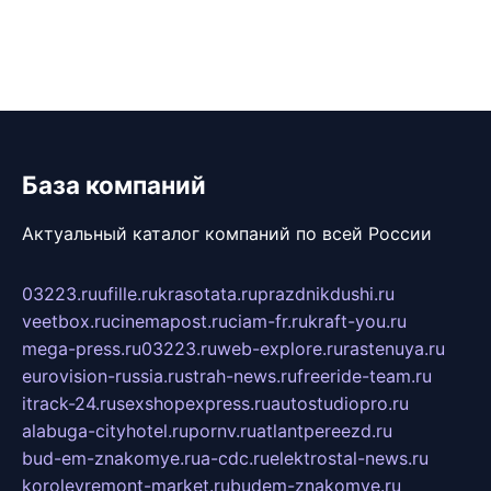
База компаний
Актуальный каталог компаний по всей России
03223.ru
ufille.ru
krasotata.ru
prazdnikdushi.ru
veetbox.ru
cinemapost.ru
ciam-fr.ru
kraft-you.ru
mega-press.ru
03223.ru
web-explore.ru
rastenuya.ru
eurovision-russia.ru
strah-news.ru
freeride-team.ru
itrack-24.ru
sexshopexpress.ru
autostudiopro.ru
alabuga-cityhotel.ru
pornv.ru
atlantpereezd.ru
bud-em-znakomye.ru
a-cdc.ru
elektrostal-news.ru
korolevremont-market.ru
budem-znakomye.ru