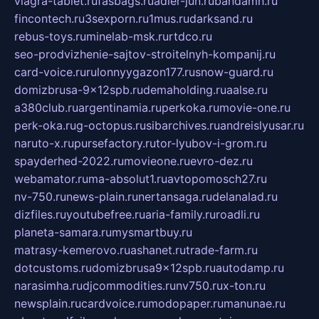
viagra-tablet.ru
fasbags.ru
adler-jun.ru
bandamn.ru
fincontech.ru
3sexporn.ru
1mus.ru
darksand.ru
rebus-toys.ru
minelab-msk.ru
rtdco.ru
seo-prodvizhenie-sajtov-stroitelnyh-kompanij.ru
card-voice.ru
rulonnyygazon177.ru
snow-guard.ru
domizbrusa-9x12spb.ru
demaholding.ru
aalse.ru
a380club.ru
argentinamia.ru
perkoka.ru
movie-one.ru
perk-oka.ru
g-octopus.ru
sibarchives.ru
andreislyusar.ru
naruto-x.ru
pursefactory.ru
tor-lyubov-i-grom.ru
spayderhed-2022.ru
movieone.ru
evro-dez.ru
webamator.ru
ma-absolut1.ru
avtopomosch27.ru
nv-750.ru
news-plain.ru
nertansaga.ru
delanalad.ru
dizfiles.ru
youtubefree.ru
aria-family.ru
roadli.ru
planeta-samara.ru
mysmartbuy.ru
matrasy-kemerovo.ru
ashanet.ru
trade-farm.ru
dotcustoms.ru
domizbrusa9x12spb.ru
autodamp.ru
narasimha.ru
djcommodities.ru
nv750.ru
x-ton.ru
newsplain.ru
cardvoice.ru
modopaper.ru
manunae.ru