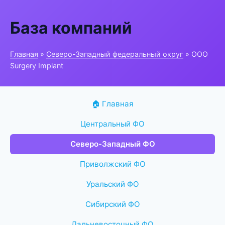
База компаний
Главная
»
Северо-Западный федеральный округ
» ООО
Surgery Implant
🏠 Главная
Центральный ФО
Северо-Западный ФО
Приволжский ФО
Уральский ФО
Сибирский ФО
Дальневосточный ФО