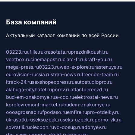
База компаний
Актуальный каталог компаний по всей России
03223.ru
ufille.ru
krasotata.ru
prazdnikdushi.ru
veetbox.ru
cinemapost.ru
ciam-fr.ru
kraft-you.ru
mega-press.ru
03223.ru
web-explore.ru
rastenuya.ru
eurovision-russia.ru
strah-news.ru
freeride-team.ru
itrack-24.ru
sexshopexpress.ru
autostudiopro.ru
alabuga-cityhotel.ru
pornv.ru
atlantpereezd.ru
bud-em-znakomye.ru
a-cdc.ru
elektrostal-news.ru
korolevremont-market.ru
budem-znakomye.ru
oooagrosnab.ru
fpodaso.ru
emfire.ru
pro-otdelky.ru
ukrasotki.ru
seksuzbek.ru
seks-uzbek.ru
porno-vk.ru
sovratili.ru
olecoon.ru
vd-dosug.ru
adonyev.ru
rbc-news.ru
porno-skvirt.ru
krospr.ru