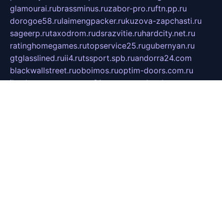
glamourai.ru
brassminus.ru
zabor-pro.ru
ftn.pp.ru
dorogoe58.ru
laimengpacker.ru
kuzova-zapchasti.ru
sageerp.ru
taxodrom.ru
dsrazvitie.ru
hardcity.net.ru
ratinghomegames.ru
topservice25.ru
gubernyan.ru
gtglasslined.ru
ii4.ru
tssport.spb.ru
andorra24.com
blackwallstreet.ru
oboimos.ru
optim-doors.com.ru
ikuch.ru
nycr.org.ru
npa21.ru
vremya-ch.spb.ru
desert000.ru
ivtorgi.ru
ifiori.ru
catalog-statei.ru
dcv.org.ru
spetsmaster174.ru
ipkameryhiseeu.ru
dum26.ru
ruspol.spb.ru
fr-opendp.ru
kam-solnyshko.ru
cheyenne-arapaho.ru
sevzapmetal.spb.ru
ted-lapidus.spb.ru
parasite-eliminator.ru
sigma-complete.ru
modernworld.ru
dama-moda.ru
eholot-group.ru
sk-nvkz.ru
DRONGOLD.RU
democratia2.ru
i-farmer.ru
mass-sport.org
jablonex.spb.ru
bookmess.ru
linkword.ru
refineua.com.ru
cs-spec.net.ru
altay-mebel.ru
DNK-THEATRE.RU
mechaniks.spb.ru
ipcamtechage.ru