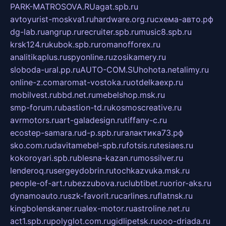
PARK-MATROSOVA.RU
agat.spb.ru
avtoyurist-moskva1.ru
hardware.org.ru
схема-авто.рф
dg-lab.ru
angrup.ru
recruiter.spb.ru
music8.spb.ru
krsk124.ru
kubok.spb.ru
romanofforex.ru
analitikaplus.ru
spyonline.ru
zosikamery.ru
sloboda-ural.pp.ru
AUTO-COM.SU
hohota.net
alimy.ru
online-z.com
aromat-vostoka.ru
otdelkaexp.ru
mobilvest.ru
bbd.net.ru
mebelshop.msk.ru
smp-forum.ru
bastion-td.ru
kosmoscreative.ru
avrmotors.ru
art-galadesign.ru
tiffany-c.ru
ecostep-samara.ru
d-p.spb.ru
галактика73.рф
sko.com.ru
davitamebel-spb.ru
fotsis.ru
tesiaes.ru
kokoroyari.spb.ru
blesna-kazan.ru
mossilver.ru
lenderoq.ru
sergeydobrin.ru
tochkazvuka.msk.ru
people-of-art.ru
bezzubova.ru
clubtibet.ru
orior-aks.ru
dynamoauto.ru
szk-favorit.ru
carlines.ru
flatnsk.ru
kingbolenskaner.ru
alex-motor.ru
astroline.net.ru
act1.spb.ru
polyglot.com.ru
gidlipetsk.ru
ooo-driada.ru