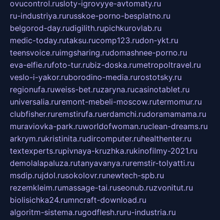
ovucontrol.ru
sloty-igrovyye-avtomaty.ru
ru-industriya.ru
russkoe-porno-besplatno.ru
belgorod-day.ru
digilith.ru
pichkurovlab.ru
medic-today.ru
taksu.ru
comp123.ru
don-ykt.ru
teensvoice.ru
imgsharing.ru
domashnee-porno.ru
eva-elfie.ru
foto-tur.ru
biz-doska.ru
metropoltravel.ru
veslo-i-yakor.ru
borodino-media.ru
rostotsky.ru
regionufa.ru
weiss-bet.ru
zaryna.ru
casinotablet.ru
universalia.ru
remont-mebeli-moscow.ru
termomur.ru
clubfisher.ru
remstirufa.ru
erdamchi.ru
doramamama.ru
muraviovka-park.ru
worldofwoman.ru
clean-dreams.ru
arkrym.ru
kristinita.ru
dircomputer.ru
healthenter.ru
textexperts.ru
pivnaya-kruzhka.ru
kinofilmy-2021.ru
demolalapaluza.ru
tanyavanya.ru
remstir-tolyatti.ru
msdip.ru
jdol.ru
sokolovr.ru
newtech-spb.ru
rezemkleim.ru
massage-tai.ru
seonub.ru
zvonitut.ru
biolisichka24.ru
mncraft-download.ru
algoritm-sistema.ru
godflesh.ru
ru-industria.ru