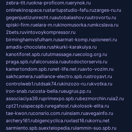
zebra-tlt.ru
okna-proficom.ru
erynok.ru
onlinekinospace.ru
startupstudio-fefu.ru
zarges-ru.ru
gegenjustizunrecht.ru
autobalashov.ru
utrovortu.ru
spiski-firm.ru
elara-m.ru
kinomusorka.ru
mkcslava.ru
2bets.ru
vintovoykompressor.ru
birminghamvsfulham.ru
sarmat-komp.ru
pioneeri.ru
amadis-chocolate.ru
shkurki-karakulya.ru
kanotiforet.spb.ru
tutmassage.ru
ecolog.org.ru
praga.spb.ru
falcorussia.ru
autodoctorservis.ru
kamertondom.spb.ru
net-life.net.ru
avto-vozim.ru
sakhcamera.ru
alliance-electro.spb.ru
stroyavt.ru
controlweb1.ru
tdsak74.ru
kinzozo-ru.ru
kvotka.ru
iron-snab.ru
costa-bella.ru
eugrus.pp.ru
associaciya39.ru
primexpo.spb.ru
bezmorchin.ru
ia2.ru
cpt21.ru
ispecspb.ru
regahost.ru
kolosok-elita.ru
tae-kwon.ru
consrio.com.ru
insiam.ru
avegainfo.ru
archery161.ru
bigencyclica.ru
vlast16.ru
korru.net
sarmiento.spb.su
extelopedia.ru
lammin-suo.spb.ru