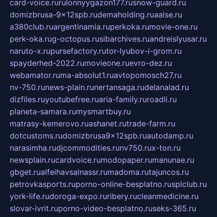
card-voice.ru
rulonnyygazon177.ru
snow-guard.ru
domizbrusa-9x12spb.ru
demaholding.ru
aalse.ru
a380club.ru
argentinamia.ru
perkoka.ru
movie-one.ru
perk-oka.ru
g-octopus.ru
sibarchives.ru
andreislyusar.ru
naruto-x.ru
pursefactory.ru
tor-lyubov-i-grom.ru
spayderhed-2022.ru
movieone.ru
evro-dez.ru
webamator.ru
ma-absolut1.ru
avtopomosch27.ru
nv-750.ru
news-plain.ru
nertansaga.ru
delanalad.ru
dizfiles.ru
youtubefree.ru
aria-family.ru
roadli.ru
planeta-samara.ru
mysmartbuy.ru
matrasy-kemerovo.ru
ashanet.ru
trade-farm.ru
dotcustoms.ru
domizbrusa9x12spb.ru
autodamp.ru
narasimha.ru
djcommodities.ru
nv750.ru
x-ton.ru
newsplain.ru
cardvoice.ru
modopaper.ru
manunae.ru
gbget.ru
alfeihavsalnassr.ru
madoma.ru
tajuncos.ru
petrovkasports.ru
porno-online-besplatno.ru
splclub.ru
york-life.ru
doroga-expo.ru
ribery.ru
cleanmedicine.ru
slovar-ivrit.ru
porno-video-besplatno.ru
seks-365.ru