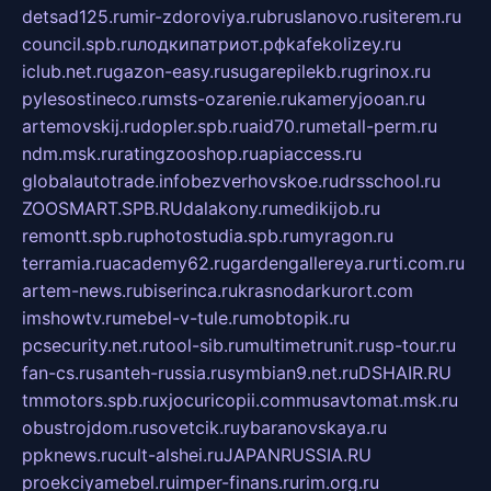
detsad125.ru
mir-zdoroviya.ru
bruslanovo.ru
siterem.ru
council.spb.ru
лодкипатриот.рф
kafekolizey.ru
iclub.net.ru
gazon-easy.ru
sugarepilekb.ru
grinox.ru
pylesostineco.ru
msts-ozarenie.ru
kameryjooan.ru
artemovskij.ru
dopler.spb.ru
aid70.ru
metall-perm.ru
ndm.msk.ru
ratingzooshop.ru
apiaccess.ru
globalautotrade.info
bezverhovskoe.ru
drsschool.ru
ZOOSMART.SPB.RU
dalakony.ru
medikijob.ru
remontt.spb.ru
photostudia.spb.ru
myragon.ru
terramia.ru
academy62.ru
gardengallereya.ru
rti.com.ru
artem-news.ru
biserinca.ru
krasnodarkurort.com
imshowtv.ru
mebel-v-tule.ru
mobtopik.ru
pcsecurity.net.ru
tool-sib.ru
multimetrunit.ru
sp-tour.ru
fan-cs.ru
santeh-russia.ru
symbian9.net.ru
DSHAIR.RU
tmmotors.spb.ru
xjocuricopii.com
musavtomat.msk.ru
obustrojdom.ru
sovetcik.ru
ybaranovskaya.ru
ppknews.ru
cult-alshei.ru
JAPANRUSSIA.RU
proekciyamebel.ru
imper-finans.ru
rim.org.ru