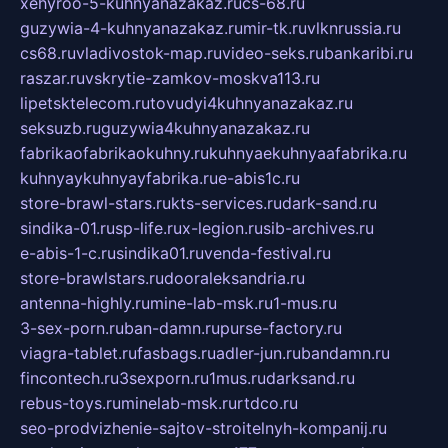
xehyroo-5-kuhnyanazakaz.ru
cs-68.ru
guzywia-4-kuhnyanazakaz.ru
mir-tk.ru
vlknrussia.ru
cs68.ru
vladivostok-map.ru
video-seks.ru
bankaribi.ru
raszar.ru
vskrytie-zamkov-moskva113.ru
lipetsktelecom.ru
tovudyi4kuhnyanazakaz.ru
seksuzb.ru
guzywia4kuhnyanazakaz.ru
fabrikaofabrikaokuhny.ru
kuhnyaekuhnyaafabrika.ru
kuhnyaykuhnyayfabrika.ru
e-abis1c.ru
store-brawl-stars.ru
kts-services.ru
dark-sand.ru
sindika-01.ru
sp-life.ru
x-legion.ru
sib-archives.ru
e-abis-1-c.ru
sindika01.ru
venda-festival.ru
store-brawlstars.ru
dooraleksandria.ru
antenna-highly.ru
mine-lab-msk.ru
1-mus.ru
3-sex-porn.ru
ban-damn.ru
purse-factory.ru
viagra-tablet.ru
fasbags.ru
adler-jun.ru
bandamn.ru
fincontech.ru
3sexporn.ru
1mus.ru
darksand.ru
rebus-toys.ru
minelab-msk.ru
rtdco.ru
seo-prodvizhenie-sajtov-stroitelnyh-kompanij.ru