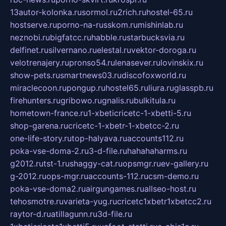
13autor-kolonka.ru
sormol.ru
2rich.ru
hostel-65.ru
hostserve.ru
porno-na-russkom.ru
mishinlab.ru
neznobi.ru
bigfatcc.ru
habble.ru
starbucksvia.ru
delfinet.ru
silvernano.ru
elestal.ru
vektor-doroga.ru
velotrenajery.ru
pronso54.ru
lenasever.ru
lovinskix.ru
show-pets.ru
smartnews03.ru
discofoxworld.ru
miraclecoon.ru
pongup.ru
hostel65.ru
liura.ru
glasspb.ru
firehunters.ru
gribowo.ru
gnalis.ru
bulkitula.ru
hometown-france.ru
1-xbeticricetc-1-xbetti-5.ru
shop-garena.ru
cricetc-1-xbetr-1-xbetcc-2.ru
one-life-story.ru
top-halyava.ru
accounts112.ru
poka-vse-doma-2.ru
3-d-file.ru
hahahaharms.ru
g2012.ru
tst-1.ru
shaggy-cat.ru
opsmgr.ru
ev-gallery.ru
g-2012.ru
ops-mgr.ru
accounts-112.ru
csm-demo.ru
poka-vse-doma2.ru
airgungames.ru
allseo-host.ru
tehosmotre.ru
varieta-yug.ru
cricetc1xbetr1xbetcc2.ru
raytor-d.ru
atillagunn.ru
3d-file.ru