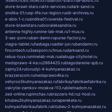
1xbeticricetc1xbetti5.ru
uafoot-statti.ru
e-abis1c.ru
store-brawl-stars.ru
kts-services.ru
dark-sand.ru
sindika-01.ru
sp-life.ru
x-legion.ru
sib-archives.ru
e-abis-1-c.ru
sindika01.ru
venda-festival.ru
store-brawlstars.ru
dooraleksandria.ru
antenna-highly.ru
mine-lab-msk.ru
1-mus.ru
3-sex-porn.ru
ban-damn.ru
purse-factory.ru
viagra-tablet.ru
fasbags.ru
adler-jun.ru
bandamn.ru
fincontech.ru
3sexporn.ru
1mus.ru
darksand.ru
rebus-toys.ru
minelab-msk.ru
alabuga-cityhotel.ru
medsprawo-4-ka.ru
2864420.ru
blagodarenie-spb.ru
zajmy24.ru
tovudyi-4-kuhnyanazakaz.ru
brazzerscom.ru
medsprawo4ka.ru
xehyroo5kuhnyanazakaz.ru
fabrikayfabrikaefabrika.ru
vskrytie-zamkov-moskva-113.ru
biletnadom.ru
zed-online.ru
pimchax.ru
brazzers-hd.ru
z-host.ru
kitubeu2kuhnyanazakaz.ru
naperekate.ru
kuhnyaofabrikaufabrik.ru
kitubeu-2-kuhnyanazakaz.ru