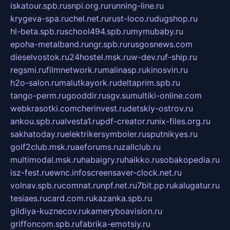
iskatour.spb.ru
snpi.org.ru
running-line.ru
krygeva-spa.ru
chel.net.ru
rust-loco.ru
dugshop.ru
hl-beta.spb.ru
school494.spb.ru
mymubaby.ru
epoha-metalband.ru
ngr.spb.ru
rusgosnews.com
dieselvostok.ru
24hostel.msk.ru
w-dev.ru
f-ship.ru
regsmi.ru
filmnetwork.ru
malinasp.ru
kinosvin.ru
h2o-salon.ru
malutkayork.ru
deltaprim.spb.ru
tango-perm.ru
gooddir.ru
sgv.su
multiki-online.com
webkrasotki.com
cherinvest.ru
detskiy-ostrov.ru
ankou.spb.ru
alvesta1.ru
pdf-creator.ru
nix-files.org.ru
sakhatoday.ru
elektrikersymboler.ru
sputnikyes.ru
golf2club.msk.ru
aeforums.ru
zallclub.ru
multimodal.msk.ru
habaigry.ru
haikko.ru
sobakopedia.ru
isz-fest.ru
ewnc.info
screensaver-clock.net.ru
volnav.spb.ru
comnat.ru
npf.net.ru
7bit.pp.ru
kalugatur.ru
tesiaes.ru
card.com.ru
kazanka.spb.ru
gildiya-kuznecov.ru
kameryboavision.ru
griffoncom.spb.ru
fabrika-emotsiy.ru