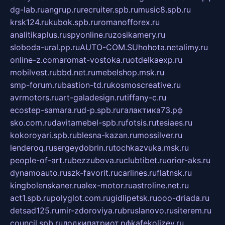
dg-lab.ru
angrup.ru
recruiter.spb.ru
music8.spb.ru
krsk124.ru
kubok.spb.ru
romanofforex.ru
analitikaplus.ru
spyonline.ru
zosikamery.ru
sloboda-ural.pp.ru
AUTO-COM.SU
hohota.net
alimy.ru
online-z.com
aromat-vostoka.ru
otdelkaexp.ru
mobilvest.ru
bbd.net.ru
mebelshop.msk.ru
smp-forum.ru
bastion-td.ru
kosmoscreative.ru
avrmotors.ru
art-galadesign.ru
tiffany-c.ru
ecostep-samara.ru
d-p.spb.ru
галактика73.рф
sko.com.ru
davitamebel-spb.ru
fotsis.ru
tesiaes.ru
kokoroyari.spb.ru
blesna-kazan.ru
mossilver.ru
lenderoq.ru
sergeydobrin.ru
tochkazvuka.msk.ru
people-of-art.ru
bezzubova.ru
clubtibet.ru
orior-aks.ru
dynamoauto.ru
szk-favorit.ru
carlines.ru
flatnsk.ru
kingbolenskaner.ru
alex-motor.ru
astroline.net.ru
act1.spb.ru
polyglot.com.ru
gidlipetsk.ru
ooo-driada.ru
detsad125.ru
mir-zdoroviya.ru
bruslanovo.ru
siterem.ru
council.spb.ru
лодкипатриот.рф
kafekolizey.ru