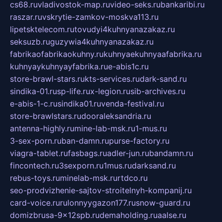
cs68.ru
vladivostok-map.ru
video-seks.ru
bankaribi.ru
raszar.ru
vskrytie-zamkov-moskva113.ru
lipetsktelecom.ru
tovudyi4kuhnyanazakaz.ru
seksuzb.ru
guzywia4kuhnyanazakaz.ru
fabrikaofabrikaokuhny.ru
kuhnyaekuhnyaafabrika.ru
kuhnyaykuhnyayfabrika.ru
e-abis1c.ru
store-brawl-stars.ru
kts-services.ru
dark-sand.ru
sindika-01.ru
sp-life.ru
x-legion.ru
sib-archives.ru
e-abis-1-c.ru
sindika01.ru
venda-festival.ru
store-brawlstars.ru
dooraleksandria.ru
antenna-highly.ru
mine-lab-msk.ru
1-mus.ru
3-sex-porn.ru
ban-damn.ru
purse-factory.ru
viagra-tablet.ru
fasbags.ru
adler-jun.ru
bandamn.ru
fincontech.ru
3sexporn.ru
1mus.ru
darksand.ru
rebus-toys.ru
minelab-msk.ru
rtdco.ru
seo-prodvizhenie-sajtov-stroitelnyh-kompanij.ru
card-voice.ru
rulonnyygazon177.ru
snow-guard.ru
domizbrusa-9x12spb.ru
demaholding.ru
aalse.ru