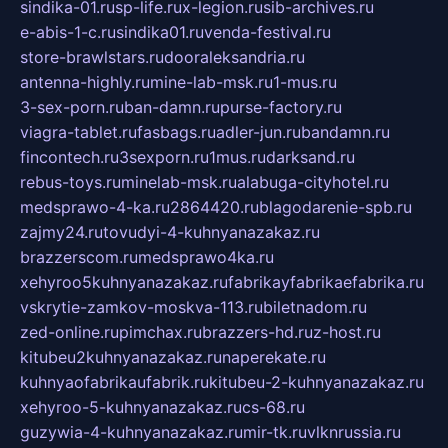
sindika-01.ru
sp-life.ru
x-legion.ru
sib-archives.ru
e-abis-1-c.ru
sindika01.ru
venda-festival.ru
store-brawlstars.ru
dooraleksandria.ru
antenna-highly.ru
mine-lab-msk.ru
1-mus.ru
3-sex-porn.ru
ban-damn.ru
purse-factory.ru
viagra-tablet.ru
fasbags.ru
adler-jun.ru
bandamn.ru
fincontech.ru
3sexporn.ru
1mus.ru
darksand.ru
rebus-toys.ru
minelab-msk.ru
alabuga-cityhotel.ru
medsprawo-4-ka.ru
2864420.ru
blagodarenie-spb.ru
zajmy24.ru
tovudyi-4-kuhnyanazakaz.ru
brazzerscom.ru
medsprawo4ka.ru
xehyroo5kuhnyanazakaz.ru
fabrikayfabrikaefabrika.ru
vskrytie-zamkov-moskva-113.ru
biletnadom.ru
zed-online.ru
pimchax.ru
brazzers-hd.ru
z-host.ru
kitubeu2kuhnyanazakaz.ru
naperekate.ru
kuhnyaofabrikaufabrik.ru
kitubeu-2-kuhnyanazakaz.ru
xehyroo-5-kuhnyanazakaz.ru
cs-68.ru
guzywia-4-kuhnyanazakaz.ru
mir-tk.ru
vlknrussia.ru