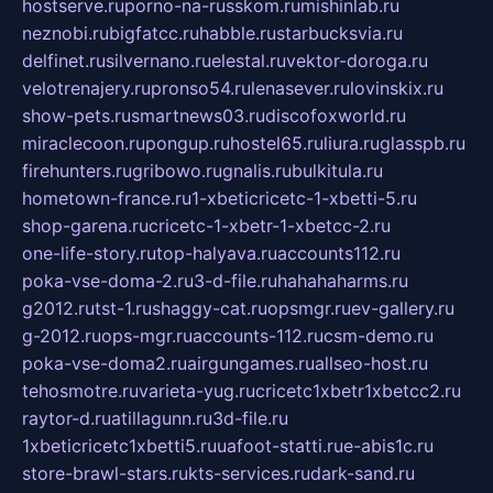
hostserve.ru
porno-na-russkom.ru
mishinlab.ru
neznobi.ru
bigfatcc.ru
habble.ru
starbucksvia.ru
delfinet.ru
silvernano.ru
elestal.ru
vektor-doroga.ru
velotrenajery.ru
pronso54.ru
lenasever.ru
lovinskix.ru
show-pets.ru
smartnews03.ru
discofoxworld.ru
miraclecoon.ru
pongup.ru
hostel65.ru
liura.ru
glasspb.ru
firehunters.ru
gribowo.ru
gnalis.ru
bulkitula.ru
hometown-france.ru
1-xbeticricetc-1-xbetti-5.ru
shop-garena.ru
cricetc-1-xbetr-1-xbetcc-2.ru
one-life-story.ru
top-halyava.ru
accounts112.ru
poka-vse-doma-2.ru
3-d-file.ru
hahahaharms.ru
g2012.ru
tst-1.ru
shaggy-cat.ru
opsmgr.ru
ev-gallery.ru
g-2012.ru
ops-mgr.ru
accounts-112.ru
csm-demo.ru
poka-vse-doma2.ru
airgungames.ru
allseo-host.ru
tehosmotre.ru
varieta-yug.ru
cricetc1xbetr1xbetcc2.ru
raytor-d.ru
atillagunn.ru
3d-file.ru
1xbeticricetc1xbetti5.ru
uafoot-statti.ru
e-abis1c.ru
store-brawl-stars.ru
kts-services.ru
dark-sand.ru