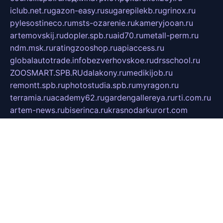
iclub.net.ru
gazon-easy.ru
sugarepilekb.ru
grinox.ru
pylesostineco.ru
msts-ozarenie.ru
kameryjooan.ru
artemovskij.ru
dopler.spb.ru
aid70.ru
metall-perm.ru
ndm.msk.ru
ratingzooshop.ru
apiaccess.ru
globalautotrade.info
bezverhovskoe.ru
drsschool.ru
ZOOSMART.SPB.RU
dalakony.ru
medikijob.ru
remontt.spb.ru
photostudia.spb.ru
myragon.ru
terramia.ru
academy62.ru
gardengallereya.ru
rti.com.ru
artem-news.ru
biserinca.ru
krasnodarkurort.com
imshowtv.ru
mebel-v-tule.ru
mobtopik.ru
pcsecurity.net.ru
tool-sib.ru
multimetrunit.ru
sp-tour.ru
fan-cs.ru
santeh-russia.ru
symbian9.net.ru
DSHAIR.RU
tmmotors.spb.ru
xjocuricopii.com
musavtomat.msk.ru
obustrojdom.ru
sovetcik.ru
ybaranovskaya.ru
ppknews.ru
cult-alshei.ru
JAPANRUSSIA.RU
proekciyamebel.ru
imper-finans.ru
rim.org.ru
glamourai.ru
brassminus.ru
zabor-pro.ru
ftn.pp.ru
dorogoe58.ru
laimengpacker.ru
kuzova-zapchasti.ru