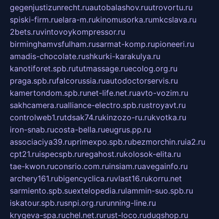
gegenjustizunrecht.ru
autobalashov.ru
utrovortu.ru
spiski-firm.ru
elara-m.ru
kinomusorka.ru
mkcslava.ru
2bets.ru
vintovoykompressor.ru
birminghamvsfulham.ru
sarmat-komp.ru
pioneeri.ru
amadis-chocolate.ru
shkurki-karakulya.ru
kanotiforet.spb.ru
tutmassage.ru
ecolog.org.ru
praga.spb.ru
falcorussia.ru
autodoctorservis.ru
kamertondom.spb.ru
net-life.net.ru
avto-vozim.ru
sakhcamera.ru
alliance-electro.spb.ru
stroyavt.ru
controlweb1.ru
tdsak74.ru
kinzozo-ru.ru
kvotka.ru
iron-snab.ru
costa-bella.ru
eugrus.pp.ru
associaciya39.ru
primexpo.spb.ru
bezmorchin.ru
ia2.ru
cpt21.ru
ispecspb.ru
regahost.ru
kolosok-elita.ru
tae-kwon.ru
consrio.com.ru
insiam.ru
avegainfo.ru
archery161.ru
bigencyclica.ru
vlast16.ru
korru.net
sarmiento.spb.su
extelopedia.ru
lammin-suo.spb.ru
iskatour.spb.ru
snpi.org.ru
running-line.ru
krygeva-spa.ru
chel.net.ru
rust-loco.ru
dugshop.ru