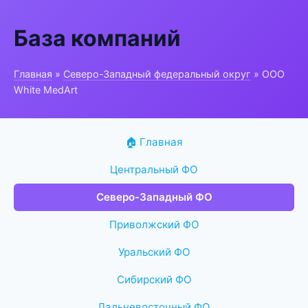
База компаний
Главная
»
Северо-Западный федеральный округ
» ООО
White MedArt
🏠 Главная
Центральный ФО
Северо-Западный ФО
Приволжский ФО
Уральский ФО
Сибирский ФО
Дальневосточный ФО