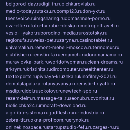
belgorod-day.ru
digilith.ru
pichkurovlab.ru
medic-today.ru
taksu.ru
comp123.ru
don-ykt.ru
teensvoice.ru
imgsharing.ru
domashnee-porno.ru
eva-elfie.ru
foto-tur.ru
biz-doska.ru
metropoltravel.ru
veslo-i-yakor.ru
borodino-media.ru
rostotsky.ru
regionufa.ru
weiss-bet.ru
zaryna.ru
casinotablet.ru
universalia.ru
remont-mebeli-moscow.ru
termomur.ru
clubfisher.ru
remstirufa.ru
erdamchi.ru
doramamama.ru
muraviovka-park.ru
worldofwoman.ru
clean-dreams.ru
arkrym.ru
kristinita.ru
dircomputer.ru
healthenter.ru
textexperts.ru
pivnaya-kruzhka.ru
kinofilmy-2021.ru
demolalapaluza.ru
tanyavanya.ru
remstir-tolyatti.ru
msdip.ru
jdol.ru
sokolovr.ru
newtech-spb.ru
rezemkleim.ru
massage-tai.ru
seonub.ru
zvonitut.ru
biolisichka24.ru
mncraft-download.ru
algoritm-sistema.ru
godflesh.ru
ru-industria.ru
zebra-tlt.ru
okna-proficom.ru
erynok.ru
onlinekinospace.ru
startupstudio-fefu.ru
zarges-ru.ru