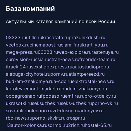
База компаний
Актуальный каталог компаний по всей России
03223.ru
ufille.ru
krasotata.ru
prazdnikdushi.ru
veetbox.ru
cinemapost.ru
ciam-fr.ru
kraft-you.ru
mega-press.ru
03223.ru
web-explore.ru
rastenuya.ru
eurovision-russia.ru
strah-news.ru
freeride-team.ru
itrack-24.ru
sexshopexpress.ru
autostudiopro.ru
alabuga-cityhotel.ru
pornv.ru
atlantpereezd.ru
bud-em-znakomye.ru
a-cdc.ru
elektrostal-news.ru
korolevremont-market.ru
budem-znakomye.ru
oooagrosnab.ru
fpodaso.ru
emfire.ru
pro-otdelky.ru
ukrasotki.ru
seksuzbek.ru
seks-uzbek.ru
porno-vk.ru
sovratili.ru
olecoon.ru
vd-dosug.ru
adonyev.ru
rbc-news.ru
porno-skvirt.ru
krospr.ru
13autor-kolonka.ru
sormol.ru
2rich.ru
hostel-65.ru