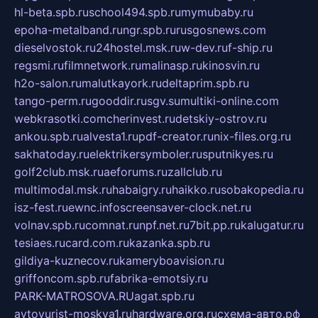
hl-beta.spb.ru
school494.spb.ru
mymubaby.ru
epoha-metalband.ru
ngr.spb.ru
rusgosnews.com
dieselvostok.ru
24hostel.msk.ru
w-dev.ru
f-ship.ru
regsmi.ru
filmnetwork.ru
malinasp.ru
kinosvin.ru
h2o-salon.ru
malutkayork.ru
deltaprim.spb.ru
tango-perm.ru
gooddir.ru
sgv.su
multiki-online.com
webkrasotki.com
cherinvest.ru
detskiy-ostrov.ru
ankou.spb.ru
alvesta1.ru
pdf-creator.ru
nix-files.org.ru
sakhatoday.ru
elektrikersymboler.ru
sputnikyes.ru
golf2club.msk.ru
aeforums.ru
zallclub.ru
multimodal.msk.ru
habaigry.ru
haikko.ru
sobakopedia.ru
isz-fest.ru
ewnc.info
screensaver-clock.net.ru
volnav.spb.ru
comnat.ru
npf.net.ru
7bit.pp.ru
kalugatur.ru
tesiaes.ru
card.com.ru
kazanka.spb.ru
gildiya-kuznecov.ru
kameryboavision.ru
griffoncom.spb.ru
fabrika-emotsiy.ru
PARK-MATROSOVA.RU
agat.spb.ru
avtoyurist-moskva1.ru
hardware.org.ru
схема-авто.рф