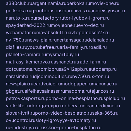
a380club.ru
argentinamia.ru
perkoka.ru
movie-one.ru
perk-oka.ru
g-octopus.ru
sibarchives.ru
andreislyusar.ru
naruto-x.ru
pursefactory.ru
tor-lyubov-i-grom.ru
spayderhed-2022.ru
movieone.ru
evro-dez.ru
webamator.ru
ma-absolut1.ru
avtopomosch27.ru
nv-750.ru
news-plain.ru
nertansaga.ru
delanalad.ru
dizfiles.ru
youtubefree.ru
aria-family.ru
roadli.ru
planeta-samara.ru
mysmartbuy.ru
matrasy-kemerovo.ru
ashanet.ru
trade-farm.ru
dotcustoms.ru
domizbrusa9x12spb.ru
autodamp.ru
narasimha.ru
djcommodities.ru
nv750.ru
x-ton.ru
newsplain.ru
cardvoice.ru
modopaper.ru
manunae.ru
gbget.ru
alfeihavsalnassr.ru
madoma.ru
tajuncos.ru
petrovkasports.ru
porno-online-besplatno.ru
splclub.ru
york-life.ru
doroga-expo.ru
ribery.ru
cleanmedicine.ru
slovar-ivrit.ru
porno-video-besplatno.ru
seks-365.ru
ovucontrol.ru
sloty-igrovyye-avtomaty.ru
ru-industriya.ru
russkoe-porno-besplatno.ru