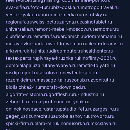
teensvoice.ru
imgsharing.ru
domashnee-porno.ru
eva-elfie.ru
foto-tur.ru
biz-doska.ru
metropoltravel.ru
veslo-i-yakor.ru
borodino-media.ru
rostotsky.ru
regionufa.ru
weiss-bet.ru
zaryna.ru
casinotablet.ru
universalia.ru
remont-mebeli-moscow.ru
termomur.ru
clubfisher.ru
remstirufa.ru
erdamchi.ru
doramamama.ru
muraviovka-park.ru
worldofwoman.ru
clean-dreams.ru
arkrym.ru
kristinita.ru
dircomputer.ru
healthenter.ru
textexperts.ru
pivnaya-kruzhka.ru
kinofilmy-2021.ru
demolalapaluza.ru
tanyavanya.ru
remstir-tolyatti.ru
msdip.ru
jdol.ru
sokolovr.ru
newtech-spb.ru
rezemkleim.ru
massage-tai.ru
seonub.ru
zvonitut.ru
biolisichka24.ru
mncraft-download.ru
algoritm-sistema.ru
godflesh.ru
ru-industria.ru
zebra-tlt.ru
okna-proficom.ru
erynok.ru
onlinekinospace.ru
startupstudio-fefu.ru
zarges-ru.ru
gegenjustizunrecht.ru
autobalashov.ru
utrovortu.ru
spiski-firm.ru
elara-m.ru
kinomusorka.ru
mkcslava.ru