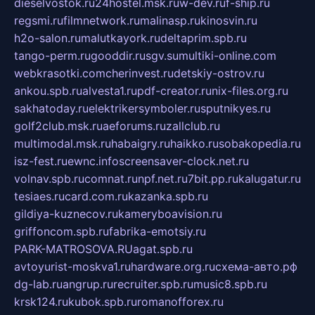
dieselvostok.ru
24hostel.msk.ru
w-dev.ru
f-ship.ru
regsmi.ru
filmnetwork.ru
malinasp.ru
kinosvin.ru
h2o-salon.ru
malutkayork.ru
deltaprim.spb.ru
tango-perm.ru
gooddir.ru
sgv.su
multiki-online.com
webkrasotki.com
cherinvest.ru
detskiy-ostrov.ru
ankou.spb.ru
alvesta1.ru
pdf-creator.ru
nix-files.org.ru
sakhatoday.ru
elektrikersymboler.ru
sputnikyes.ru
golf2club.msk.ru
aeforums.ru
zallclub.ru
multimodal.msk.ru
habaigry.ru
haikko.ru
sobakopedia.ru
isz-fest.ru
ewnc.info
screensaver-clock.net.ru
volnav.spb.ru
comnat.ru
npf.net.ru
7bit.pp.ru
kalugatur.ru
tesiaes.ru
card.com.ru
kazanka.spb.ru
gildiya-kuznecov.ru
kameryboavision.ru
griffoncom.spb.ru
fabrika-emotsiy.ru
PARK-MATROSOVA.RU
agat.spb.ru
avtoyurist-moskva1.ru
hardware.org.ru
схема-авто.рф
dg-lab.ru
angrup.ru
recruiter.spb.ru
music8.spb.ru
krsk124.ru
kubok.spb.ru
romanofforex.ru