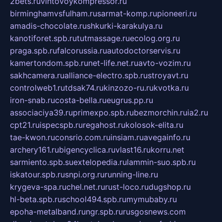
2bets.ru
vintovoykompressor.ru
birminghamvsfulham.ru
sarmat-komp.ru
pioneeri.ru
amadis-chocolate.ru
shkurki-karakulya.ru
kanotiforet.spb.ru
tutmassage.ru
ecolog.org.ru
praga.spb.ru
falcorussia.ru
autodoctorservis.ru
kamertondom.spb.ru
net-life.net.ru
avto-vozim.ru
sakhcamera.ru
alliance-electro.spb.ru
stroyavt.ru
controlweb1.ru
tdsak74.ru
kinzozo-ru.ru
kvotka.ru
iron-snab.ru
costa-bella.ru
eugrus.pp.ru
associaciya39.ru
primexpo.spb.ru
bezmorchin.ru
ia2.ru
cpt21.ru
ispecspb.ru
regahost.ru
kolosok-elita.ru
tae-kwon.ru
consrio.com.ru
insiam.ru
avegainfo.ru
archery161.ru
bigencyclica.ru
vlast16.ru
korru.net
sarmiento.spb.su
extelopedia.ru
lammin-suo.spb.ru
iskatour.spb.ru
snpi.org.ru
running-line.ru
krygeva-spa.ru
chel.net.ru
rust-loco.ru
dugshop.ru
hl-beta.spb.ru
school494.spb.ru
mymubaby.ru
epoha-metalband.ru
ngr.spb.ru
rusgosnews.com