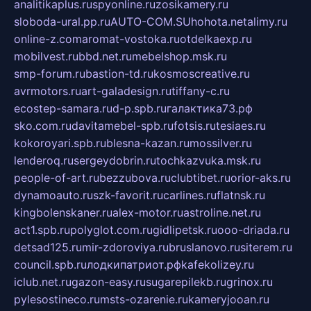
analitikaplus.ru
spyonline.ru
zosikamery.ru
sloboda-ural.pp.ru
AUTO-COM.SU
hohota.net
alimy.ru
online-z.com
aromat-vostoka.ru
otdelkaexp.ru
mobilvest.ru
bbd.net.ru
mebelshop.msk.ru
smp-forum.ru
bastion-td.ru
kosmoscreative.ru
avrmotors.ru
art-galadesign.ru
tiffany-c.ru
ecostep-samara.ru
d-p.spb.ru
галактика73.рф
sko.com.ru
davitamebel-spb.ru
fotsis.ru
tesiaes.ru
kokoroyari.spb.ru
blesna-kazan.ru
mossilver.ru
lenderoq.ru
sergeydobrin.ru
tochkazvuka.msk.ru
people-of-art.ru
bezzubova.ru
clubtibet.ru
orior-aks.ru
dynamoauto.ru
szk-favorit.ru
carlines.ru
flatnsk.ru
kingbolenskaner.ru
alex-motor.ru
astroline.net.ru
act1.spb.ru
polyglot.com.ru
gidlipetsk.ru
ooo-driada.ru
detsad125.ru
mir-zdoroviya.ru
bruslanovo.ru
siterem.ru
council.spb.ru
лодкипатриот.рф
kafekolizey.ru
iclub.net.ru
gazon-easy.ru
sugarepilekb.ru
grinox.ru
pylesostineco.ru
msts-ozarenie.ru
kameryjooan.ru