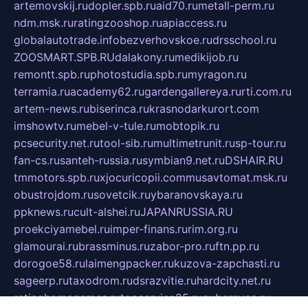
artemovskij.ru
dopler.spb.ru
aid70.ru
metall-perm.ru
ndm.msk.ru
ratingzooshop.ru
apiaccess.ru
globalautotrade.info
bezverhovskoe.ru
drsschool.ru
ZOOSMART.SPB.RU
dalakony.ru
medikijob.ru
remontt.spb.ru
photostudia.spb.ru
myragon.ru
terramia.ru
academy62.ru
gardengallereya.ru
rti.com.ru
artem-news.ru
biserinca.ru
krasnodarkurort.com
imshowtv.ru
mebel-v-tule.ru
mobtopik.ru
pcsecurity.net.ru
tool-sib.ru
multimetrunit.ru
sp-tour.ru
fan-cs.ru
santeh-russia.ru
symbian9.net.ru
DSHAIR.RU
tmmotors.spb.ru
xjocuricopii.com
musavtomat.msk.ru
obustrojdom.ru
sovetcik.ru
ybaranovskaya.ru
ppknews.ru
cult-alshei.ru
JAPANRUSSIA.RU
proekciyamebel.ru
imper-finans.ru
rim.org.ru
glamourai.ru
brassminus.ru
zabor-pro.ru
ftn.pp.ru
dorogoe58.ru
laimengpacker.ru
kuzova-zapchasti.ru
sageerp.ru
taxodrom.ru
dsrazvitie.ru
hardcity.net.ru
ratinghomegames.ru
topservice25.ru
gubernyan.ru