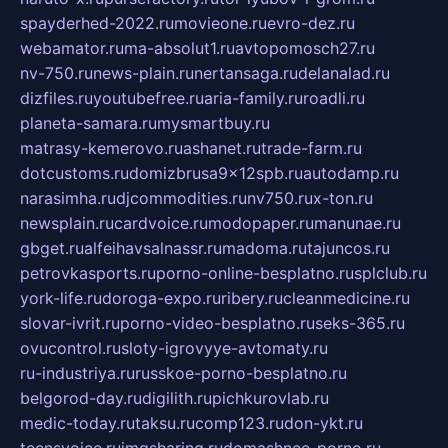
spayderhed-2022.ru
movieone.ru
evro-dez.ru
webamator.ru
ma-absolut1.ru
avtopomosch27.ru
nv-750.ru
news-plain.ru
nertansaga.ru
delanalad.ru
dizfiles.ru
youtubefree.ru
aria-family.ru
roadli.ru
planeta-samara.ru
mysmartbuy.ru
matrasy-kemerovo.ru
ashanet.ru
trade-farm.ru
dotcustoms.ru
domizbrusa9x12spb.ru
autodamp.ru
narasimha.ru
djcommodities.ru
nv750.ru
x-ton.ru
newsplain.ru
cardvoice.ru
modopaper.ru
manunae.ru
gbget.ru
alfeihavsalnassr.ru
madoma.ru
tajuncos.ru
petrovkasports.ru
porno-online-besplatno.ru
splclub.ru
york-life.ru
doroga-expo.ru
ribery.ru
cleanmedicine.ru
slovar-ivrit.ru
porno-video-besplatno.ru
seks-365.ru
ovucontrol.ru
sloty-igrovyye-avtomaty.ru
ru-industriya.ru
russkoe-porno-besplatno.ru
belgorod-day.ru
digilith.ru
pichkurovlab.ru
medic-today.ru
taksu.ru
comp123.ru
don-ykt.ru