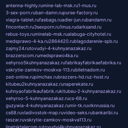
antenna-highly.ru
mine-lab-msk.ru
1-mus.ru
3-sex-porn.ru
ban-damn.ru
purse-factory.ru
viagra-tablet.ru
fasbags.ru
adler-jun.ru
bandamn.ru
fincontech.ru
3sexporn.ru
1mus.ru
darksand.ru
rebus-toys.ru
minelab-msk.ru
alabuga-cityhotel.ru
medsprawo-4-ka.ru
2864420.ru
blagodarenie-spb.ru
zajmy24.ru
tovudyi-4-kuhnyanazakaz.ru
brazzerscom.ru
medsprawo4ka.ru
xehyroo5kuhnyanazakaz.ru
fabrikayfabrikaefabrika.ru
vskrytie-zamkov-moskva-113.ru
biletnadom.ru
zed-online.ru
pimchax.ru
brazzers-hd.ru
z-host.ru
kitubeu2kuhnyanazakaz.ru
naperekate.ru
kuhnyaofabrikaufabrik.ru
kitubeu-2-kuhnyanazakaz.ru
xehyroo-5-kuhnyanazakaz.ru
cs-68.ru
guzywia-4-kuhnyanazakaz.ru
mir-tk.ru
vlknrussia.ru
cs68.ru
vladivostok-map.ru
video-seks.ru
bankaribi.ru
raszar.ru
vskrytie-zamkov-moskva113.ru
lipetsktelecom.ru
tovudyi4kuhnyanazakaz.ru