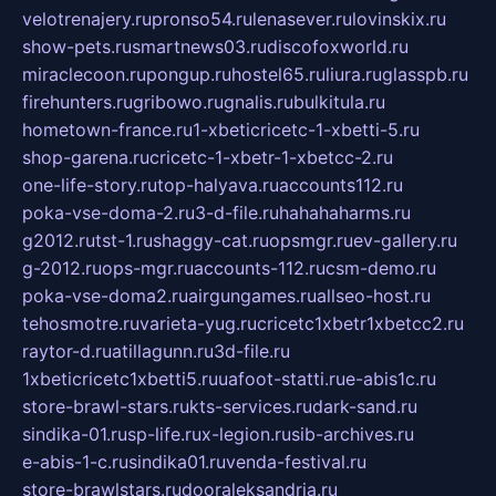
velotrenajery.ru
pronso54.ru
lenasever.ru
lovinskix.ru
show-pets.ru
smartnews03.ru
discofoxworld.ru
miraclecoon.ru
pongup.ru
hostel65.ru
liura.ru
glasspb.ru
firehunters.ru
gribowo.ru
gnalis.ru
bulkitula.ru
hometown-france.ru
1-xbeticricetc-1-xbetti-5.ru
shop-garena.ru
cricetc-1-xbetr-1-xbetcc-2.ru
one-life-story.ru
top-halyava.ru
accounts112.ru
poka-vse-doma-2.ru
3-d-file.ru
hahahaharms.ru
g2012.ru
tst-1.ru
shaggy-cat.ru
opsmgr.ru
ev-gallery.ru
g-2012.ru
ops-mgr.ru
accounts-112.ru
csm-demo.ru
poka-vse-doma2.ru
airgungames.ru
allseo-host.ru
tehosmotre.ru
varieta-yug.ru
cricetc1xbetr1xbetcc2.ru
raytor-d.ru
atillagunn.ru
3d-file.ru
1xbeticricetc1xbetti5.ru
uafoot-statti.ru
e-abis1c.ru
store-brawl-stars.ru
kts-services.ru
dark-sand.ru
sindika-01.ru
sp-life.ru
x-legion.ru
sib-archives.ru
e-abis-1-c.ru
sindika01.ru
venda-festival.ru
store-brawlstars.ru
dooraleksandria.ru