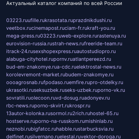
Актуальный каталог компаний по всей России
03223.ru
ufille.ru
krasotata.ru
prazdnikdushi.ru
veetbox.ru
cinemapost.ru
ciam-fr.ru
kraft-you.ru
mega-press.ru
03223.ru
web-explore.ru
rastenuya.ru
eurovision-russia.ru
strah-news.ru
freeride-team.ru
itrack-24.ru
sexshopexpress.ru
autostudiopro.ru
alabuga-cityhotel.ru
pornv.ru
atlantpereezd.ru
bud-em-znakomye.ru
a-cdc.ru
elektrostal-news.ru
korolevremont-market.ru
budem-znakomye.ru
oooagrosnab.ru
fpodaso.ru
emfire.ru
pro-otdelky.ru
ukrasotki.ru
seksuzbek.ru
seks-uzbek.ru
porno-vk.ru
sovratili.ru
olecoon.ru
vd-dosug.ru
adonyev.ru
rbc-news.ru
porno-skvirt.ru
krospr.ru
13autor-kolonka.ru
sormol.ru
2rich.ru
hostel-65.ru
hostserve.ru
porno-na-russkom.ru
mishinlab.ru
neznobi.ru
bigfatcc.ru
habble.ru
starbucksvia.ru
delfinet.ru
silvernano.ru
elestal.ru
vektor-doroga.ru