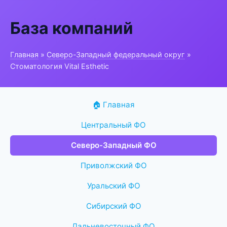
База компаний
Главная
»
Северо-Западный федеральный округ
»
Стоматология Vital Esthetic
🏠 Главная
Центральный ФО
Северо-Западный ФО
Приволжский ФО
Уральский ФО
Сибирский ФО
Дальневосточный ФО