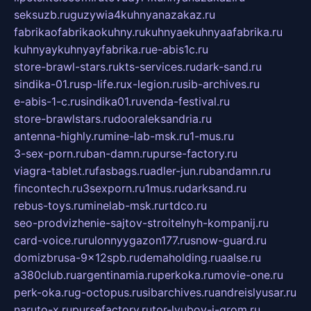
seksuzb.ru
guzywia4kuhnyanazakaz.ru
fabrikaofabrikaokuhny.ru
kuhnyaekuhnyaafabrika.ru
kuhnyaykuhnyayfabrika.ru
e-abis1c.ru
store-brawl-stars.ru
kts-services.ru
dark-sand.ru
sindika-01.ru
sp-life.ru
x-legion.ru
sib-archives.ru
e-abis-1-c.ru
sindika01.ru
venda-festival.ru
store-brawlstars.ru
dooraleksandria.ru
antenna-highly.ru
mine-lab-msk.ru
1-mus.ru
3-sex-porn.ru
ban-damn.ru
purse-factory.ru
viagra-tablet.ru
fasbags.ru
adler-jun.ru
bandamn.ru
fincontech.ru
3sexporn.ru
1mus.ru
darksand.ru
rebus-toys.ru
minelab-msk.ru
rtdco.ru
seo-prodvizhenie-sajtov-stroitelnyh-kompanij.ru
card-voice.ru
rulonnyygazon177.ru
snow-guard.ru
domizbrusa-9x12spb.ru
demaholding.ru
aalse.ru
a380club.ru
argentinamia.ru
perkoka.ru
movie-one.ru
perk-oka.ru
g-octopus.ru
sibarchives.ru
andreislyusar.ru
naruto-x.ru
pursefactory.ru
tor-lyubov-i-grom.ru