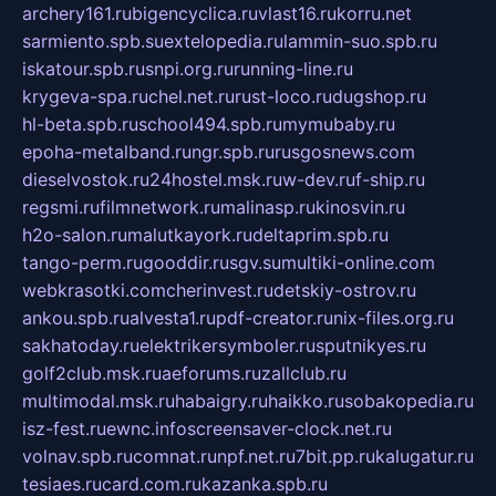
archery161.ru
bigencyclica.ru
vlast16.ru
korru.net
sarmiento.spb.su
extelopedia.ru
lammin-suo.spb.ru
iskatour.spb.ru
snpi.org.ru
running-line.ru
krygeva-spa.ru
chel.net.ru
rust-loco.ru
dugshop.ru
hl-beta.spb.ru
school494.spb.ru
mymubaby.ru
epoha-metalband.ru
ngr.spb.ru
rusgosnews.com
dieselvostok.ru
24hostel.msk.ru
w-dev.ru
f-ship.ru
regsmi.ru
filmnetwork.ru
malinasp.ru
kinosvin.ru
h2o-salon.ru
malutkayork.ru
deltaprim.spb.ru
tango-perm.ru
gooddir.ru
sgv.su
multiki-online.com
webkrasotki.com
cherinvest.ru
detskiy-ostrov.ru
ankou.spb.ru
alvesta1.ru
pdf-creator.ru
nix-files.org.ru
sakhatoday.ru
elektrikersymboler.ru
sputnikyes.ru
golf2club.msk.ru
aeforums.ru
zallclub.ru
multimodal.msk.ru
habaigry.ru
haikko.ru
sobakopedia.ru
isz-fest.ru
ewnc.info
screensaver-clock.net.ru
volnav.spb.ru
comnat.ru
npf.net.ru
7bit.pp.ru
kalugatur.ru
tesiaes.ru
card.com.ru
kazanka.spb.ru