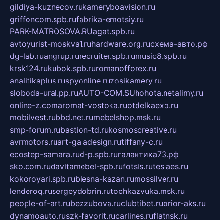
gildiya-kuznecov.ru
kameryboavision.ru
griffoncom.spb.ru
fabrika-emotsiy.ru
PARK-MATROSOVA.RU
agat.spb.ru
avtoyurist-moskva1.ru
hardware.org.ru
схема-авто.рф
dg-lab.ru
angrup.ru
recruiter.spb.ru
music8.spb.ru
krsk124.ru
kubok.spb.ru
romanofforex.ru
analitikaplus.ru
spyonline.ru
zosikamery.ru
sloboda-ural.pp.ru
AUTO-COM.SU
hohota.net
alimy.ru
online-z.com
aromat-vostoka.ru
otdelkaexp.ru
mobilvest.ru
bbd.net.ru
mebelshop.msk.ru
smp-forum.ru
bastion-td.ru
kosmoscreative.ru
avrmotors.ru
art-galadesign.ru
tiffany-c.ru
ecostep-samara.ru
d-p.spb.ru
галактика73.рф
sko.com.ru
davitamebel-spb.ru
fotsis.ru
tesiaes.ru
kokoroyari.spb.ru
blesna-kazan.ru
mossilver.ru
lenderoq.ru
sergeydobrin.ru
tochkazvuka.msk.ru
people-of-art.ru
bezzubova.ru
clubtibet.ru
orior-aks.ru
dynamoauto.ru
szk-favorit.ru
carlines.ru
flatnsk.ru