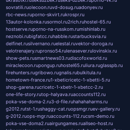
ukrasotki.ru
seksuzbek.ru
seks-uzbek.ru
porno-vk.ru
sovratili.ru
olecoon.ru
vd-dosug.ru
adonyev.ru
rbc-news.ru
porno-skvirt.ru
krospr.ru
13autor-kolonka.ru
sormol.ru
2rich.ru
hostel-65.ru
hostserve.ru
porno-na-russkom.ru
mishinlab.ru
neznobi.ru
bigfatcc.ru
habble.ru
starbucksvia.ru
delfinet.ru
silvernano.ru
elestal.ru
vektor-doroga.ru
velotrenajery.ru
pronso54.ru
lenasever.ru
lovinskix.ru
show-pets.ru
smartnews03.ru
discofoxworld.ru
miraclecoon.ru
pongup.ru
hostel65.ru
liura.ru
glasspb.ru
firehunters.ru
gribowo.ru
gnalis.ru
bulkitula.ru
hometown-france.ru
1-xbeticricetc-1-xbetti-5.ru
shop-garena.ru
cricetc-1-xbetr-1-xbetcc-2.ru
one-life-story.ru
top-halyava.ru
accounts112.ru
poka-vse-doma-2.ru
3-d-file.ru
hahahaharms.ru
g2012.ru
tst-1.ru
shaggy-cat.ru
opsmgr.ru
ev-gallery.ru
g-2012.ru
ops-mgr.ru
accounts-112.ru
csm-demo.ru
poka-vse-doma2.ru
airgungames.ru
allseo-host.ru