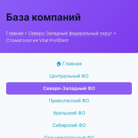
База компаний
Главная
»
Северо-Западный федеральный округ
»
Стоматология Vital ProfiDent
🏠 Главная
Центральный ФО
Северо-Западный ФО
Приволжский ФО
Уральский ФО
Сибирский ФО
Дальневосточный ФО