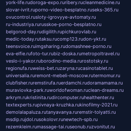
york-life.ru
doroga-expo.ru
ribery.ru
cleanmedicine.ru
slovar-ivrit.ru
porno-video-besplatno.ru
seks-365.ru
ovucontrol.ru
sloty-igrovyye-avtomaty.ru
ru-industriya.ru
russkoe-porno-besplatno.ru
belgorod-day.ru
digilith.ru
pichkurovlab.ru
medic-today.ru
taksu.ru
comp123.ru
don-ykt.ru
teensvoice.ru
imgsharing.ru
domashnee-porno.ru
eva-elfie.ru
foto-tur.ru
biz-doska.ru
metropoltravel.ru
veslo-i-yakor.ru
borodino-media.ru
rostotsky.ru
regionufa.ru
weiss-bet.ru
zaryna.ru
casinotablet.ru
universalia.ru
remont-mebeli-moscow.ru
termomur.ru
clubfisher.ru
remstirufa.ru
erdamchi.ru
doramamama.ru
muraviovka-park.ru
worldofwoman.ru
clean-dreams.ru
arkrym.ru
kristinita.ru
dircomputer.ru
healthenter.ru
textexperts.ru
pivnaya-kruzhka.ru
kinofilmy-2021.ru
demolalapaluza.ru
tanyavanya.ru
remstir-tolyatti.ru
msdip.ru
jdol.ru
sokolovr.ru
newtech-spb.ru
rezemkleim.ru
massage-tai.ru
seonub.ru
zvonitut.ru