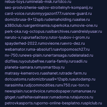
rebus-toys.ru
minelab-msk.ru
rtdco.ru
seo-prodvizhenie-sajtov-stroitelnyh-kompanij.ru
card-voice.ru
rulonnyygazon177.ru
snow-guard.ru
domizbrusa-9x12spb.ru
demaholding.ru
aalse.ru
a380club.ru
argentinamia.ru
perkoka.ru
movie-one.ru
perk-oka.ru
g-octopus.ru
sibarchives.ru
andreislyusar.ru
naruto-x.ru
pursefactory.ru
tor-lyubov-i-grom.ru
spayderhed-2022.ru
movieone.ru
evro-dez.ru
webamator.ru
ma-absolut1.ru
avtopomosch27.ru
nv-750.ru
news-plain.ru
nertansaga.ru
delanalad.ru
dizfiles.ru
youtubefree.ru
aria-family.ru
roadli.ru
planeta-samara.ru
mysmartbuy.ru
matrasy-kemerovo.ru
ashanet.ru
trade-farm.ru
dotcustoms.ru
domizbrusa9x12spb.ru
autodamp.ru
narasimha.ru
djcommodities.ru
nv750.ru
x-ton.ru
newsplain.ru
cardvoice.ru
modopaper.ru
manunae.ru
gbget.ru
alfeihavsalnassr.ru
madoma.ru
tajuncos.ru
petrovkasports.ru
porno-online-besplatno.ru
splclub.ru