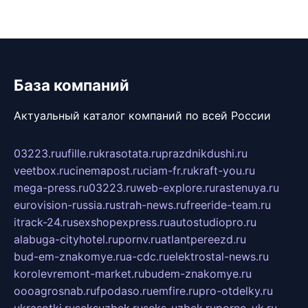
База компаний
Актуальный каталог компаний по всей России
03223.ru
ufille.ru
krasotata.ru
prazdnikdushi.ru
veetbox.ru
cinemapost.ru
ciam-fr.ru
kraft-you.ru
mega-press.ru
03223.ru
web-explore.ru
rastenuya.ru
eurovision-russia.ru
strah-news.ru
freeride-team.ru
itrack-24.ru
sexshopexpress.ru
autostudiopro.ru
alabuga-cityhotel.ru
pornv.ru
atlantpereezd.ru
bud-em-znakomye.ru
a-cdc.ru
elektrostal-news.ru
korolevremont-market.ru
budem-znakomye.ru
oooagrosnab.ru
fpodaso.ru
emfire.ru
pro-otdelky.ru