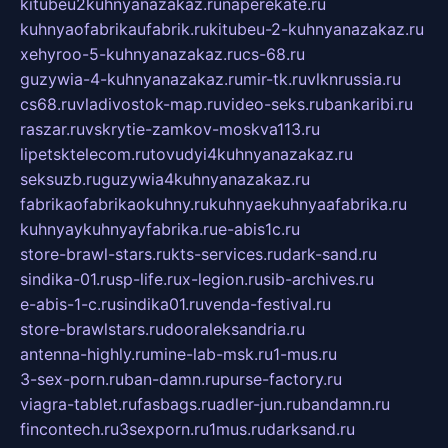
kitubeu2kuhnyanazakaz.ru
naperekate.ru
kuhnyaofabrikaufabrik.ru
kitubeu-2-kuhnyanazakaz.ru
xehyroo-5-kuhnyanazakaz.ru
cs-68.ru
guzywia-4-kuhnyanazakaz.ru
mir-tk.ru
vlknrussia.ru
cs68.ru
vladivostok-map.ru
video-seks.ru
bankaribi.ru
raszar.ru
vskrytie-zamkov-moskva113.ru
lipetsktelecom.ru
tovudyi4kuhnyanazakaz.ru
seksuzb.ru
guzywia4kuhnyanazakaz.ru
fabrikaofabrikaokuhny.ru
kuhnyaekuhnyaafabrika.ru
kuhnyaykuhnyayfabrika.ru
e-abis1c.ru
store-brawl-stars.ru
kts-services.ru
dark-sand.ru
sindika-01.ru
sp-life.ru
x-legion.ru
sib-archives.ru
e-abis-1-c.ru
sindika01.ru
venda-festival.ru
store-brawlstars.ru
dooraleksandria.ru
antenna-highly.ru
mine-lab-msk.ru
1-mus.ru
3-sex-porn.ru
ban-damn.ru
purse-factory.ru
viagra-tablet.ru
fasbags.ru
adler-jun.ru
bandamn.ru
fincontech.ru
3sexporn.ru
1mus.ru
darksand.ru