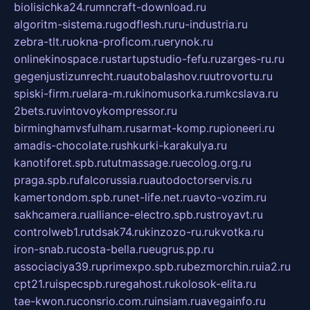
biolisichka24.ru
mncraft-download.ru
algoritm-sistema.ru
godflesh.ru
ru-industria.ru
zebra-tlt.ru
okna-proficom.ru
erynok.ru
onlinekinospace.ru
startupstudio-fefu.ru
zarges-ru.ru
gegenjustizunrecht.ru
autobalashov.ru
utrovortu.ru
spiski-firm.ru
elara-m.ru
kinomusorka.ru
mkcslava.ru
2bets.ru
vintovoykompressor.ru
birminghamvsfulham.ru
sarmat-komp.ru
pioneeri.ru
amadis-chocolate.ru
shkurki-karakulya.ru
kanotiforet.spb.ru
tutmassage.ru
ecolog.org.ru
praga.spb.ru
falcorussia.ru
autodoctorservis.ru
kamertondom.spb.ru
net-life.net.ru
avto-vozim.ru
sakhcamera.ru
alliance-electro.spb.ru
stroyavt.ru
controlweb1.ru
tdsak74.ru
kinzozo-ru.ru
kvotka.ru
iron-snab.ru
costa-bella.ru
eugrus.pp.ru
associaciya39.ru
primexpo.spb.ru
bezmorchin.ru
ia2.ru
cpt21.ru
ispecspb.ru
regahost.ru
kolosok-elita.ru
tae-kwon.ru
consrio.com.ru
insiam.ru
avegainfo.ru