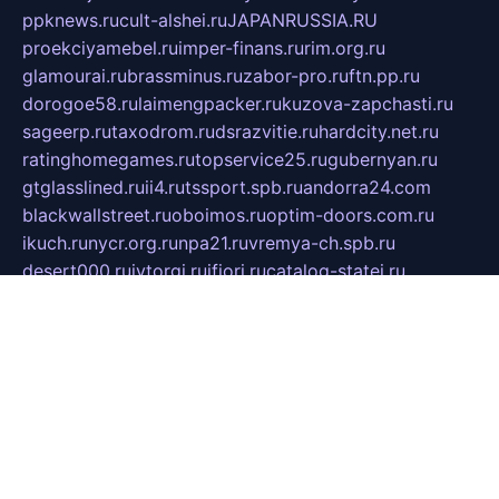
ppknews.ru
cult-alshei.ru
JAPANRUSSIA.RU
proekciyamebel.ru
imper-finans.ru
rim.org.ru
glamourai.ru
brassminus.ru
zabor-pro.ru
ftn.pp.ru
dorogoe58.ru
laimengpacker.ru
kuzova-zapchasti.ru
sageerp.ru
taxodrom.ru
dsrazvitie.ru
hardcity.net.ru
ratinghomegames.ru
topservice25.ru
gubernyan.ru
gtglasslined.ru
ii4.ru
tssport.spb.ru
andorra24.com
blackwallstreet.ru
oboimos.ru
optim-doors.com.ru
ikuch.ru
nycr.org.ru
npa21.ru
vremya-ch.spb.ru
desert000.ru
ivtorgi.ru
ifiori.ru
catalog-statei.ru
dcv.org.ru
spetsmaster174.ru
ipkameryhiseeu.ru
dum26.ru
ruspol.spb.ru
fr-opendp.ru
kam-solnyshko.ru
cheyenne-arapaho.ru
sevzapmetal.spb.ru
ted-lapidus.spb.ru
parasite-eliminator.ru
sigma-complete.ru
modernworld.ru
dama-moda.ru
eholot-group.ru
sk-nvkz.ru
DRONGOLD.RU
democratia2.ru
i-farmer.ru
mass-sport.org
jablonex.spb.ru
bookmess.ru
linkword.ru