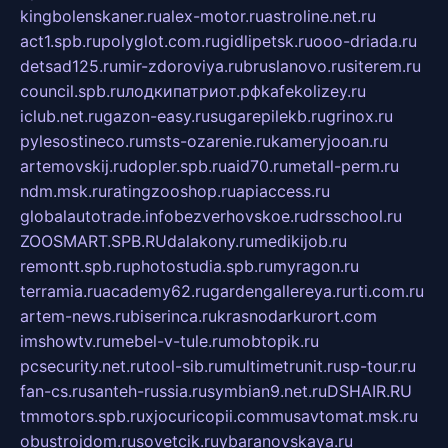
kingbolenskaner.ru
alex-motor.ru
astroline.net.ru
act1.spb.ru
polyglot.com.ru
gidlipetsk.ru
ooo-driada.ru
detsad125.ru
mir-zdoroviya.ru
bruslanovo.ru
siterem.ru
council.spb.ru
лодкипатриот.рф
kafekolizey.ru
iclub.net.ru
gazon-easy.ru
sugarepilekb.ru
grinox.ru
pylesostineco.ru
msts-ozarenie.ru
kameryjooan.ru
artemovskij.ru
dopler.spb.ru
aid70.ru
metall-perm.ru
ndm.msk.ru
ratingzooshop.ru
apiaccess.ru
globalautotrade.info
bezverhovskoe.ru
drsschool.ru
ZOOSMART.SPB.RU
dalakony.ru
medikijob.ru
remontt.spb.ru
photostudia.spb.ru
myragon.ru
terramia.ru
academy62.ru
gardengallereya.ru
rti.com.ru
artem-news.ru
biserinca.ru
krasnodarkurort.com
imshowtv.ru
mebel-v-tule.ru
mobtopik.ru
pcsecurity.net.ru
tool-sib.ru
multimetrunit.ru
sp-tour.ru
fan-cs.ru
santeh-russia.ru
symbian9.net.ru
DSHAIR.RU
tmmotors.spb.ru
xjocuricopii.com
musavtomat.msk.ru
obustrojdom.ru
sovetcik.ru
ybaranovskaya.ru