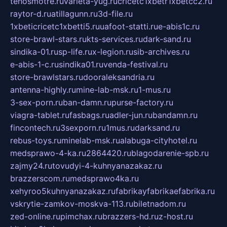
tehosmotre.ru
varieta-yug.ru
cricetc1xbetr1xbetcc2.ru
raytor-d.ru
atillagunn.ru
3d-file.ru
1xbeticricetc1xbetti5.ru
uafoot-statti.ru
e-abis1c.ru
store-brawl-stars.ru
kts-services.ru
dark-sand.ru
sindika-01.ru
sp-life.ru
x-legion.ru
sib-archives.ru
e-abis-1-c.ru
sindika01.ru
venda-festival.ru
store-brawlstars.ru
dooraleksandria.ru
antenna-highly.ru
mine-lab-msk.ru
1-mus.ru
3-sex-porn.ru
ban-damn.ru
purse-factory.ru
viagra-tablet.ru
fasbags.ru
adler-jun.ru
bandamn.ru
fincontech.ru
3sexporn.ru
1mus.ru
darksand.ru
rebus-toys.ru
minelab-msk.ru
alabuga-cityhotel.ru
medsprawo-4-ka.ru
2864420.ru
blagodarenie-spb.ru
zajmy24.ru
tovudyi-4-kuhnyanazakaz.ru
brazzerscom.ru
medsprawo4ka.ru
xehyroo5kuhnyanazakaz.ru
fabrikayfabrikaefabrika.ru
vskrytie-zamkov-moskva-113.ru
biletnadom.ru
zed-online.ru
pimchax.ru
brazzers-hd.ru
z-host.ru