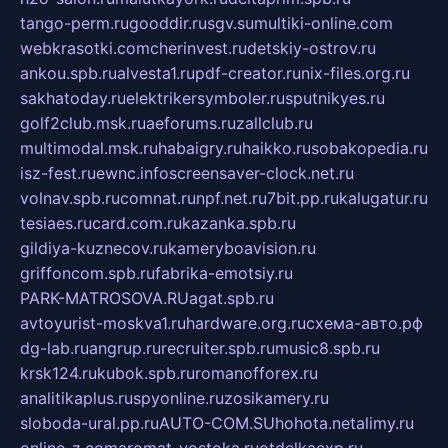
tango-perm.ru
gooddir.ru
sgv.su
multiki-online.com
webkrasotki.com
cherinvest.ru
detskiy-ostrov.ru
ankou.spb.ru
alvesta1.ru
pdf-creator.ru
nix-files.org.ru
sakhatoday.ru
elektrikersymboler.ru
sputnikyes.ru
golf2club.msk.ru
aeforums.ru
zallclub.ru
multimodal.msk.ru
habaigry.ru
haikko.ru
sobakopedia.ru
isz-fest.ru
ewnc.info
screensaver-clock.net.ru
volnav.spb.ru
comnat.ru
npf.net.ru
7bit.pp.ru
kalugatur.ru
tesiaes.ru
card.com.ru
kazanka.spb.ru
gildiya-kuznecov.ru
kameryboavision.ru
griffoncom.spb.ru
fabrika-emotsiy.ru
PARK-MATROSOVA.RU
agat.spb.ru
avtoyurist-moskva1.ru
hardware.org.ru
схема-авто.рф
dg-lab.ru
angrup.ru
recruiter.spb.ru
music8.spb.ru
krsk124.ru
kubok.spb.ru
romanofforex.ru
analitikaplus.ru
spyonline.ru
zosikamery.ru
sloboda-ural.pp.ru
AUTO-COM.SU
hohota.net
alimy.ru
online-z.com
aromat-vostoka.ru
otdelkaexp.ru