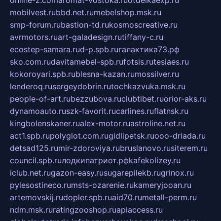
mobilvest.ru
bbd.net.ru
mebelshop.msk.ru
smp-forum.ru
bastion-td.ru
kosmoscreative.ru
avrmotors.ru
art-galadesign.ru
tiffany-c.ru
ecostep-samara.ru
d-p.spb.ru
галактика73.рф
sko.com.ru
davitamebel-spb.ru
fotsis.ru
tesiaes.ru
kokoroyari.spb.ru
blesna-kazan.ru
mossilver.ru
lenderoq.ru
sergeydobrin.ru
tochkazvuka.msk.ru
people-of-art.ru
bezzubova.ru
clubtibet.ru
orior-aks.ru
dynamoauto.ru
szk-favorit.ru
carlines.ru
flatnsk.ru
kingbolenskaner.ru
alex-motor.ru
astroline.net.ru
act1.spb.ru
polyglot.com.ru
gidlipetsk.ru
ooo-driada.ru
detsad125.ru
mir-zdoroviya.ru
bruslanovo.ru
siterem.ru
council.spb.ru
лодкипатриот.рф
kafekolizey.ru
iclub.net.ru
gazon-easy.ru
sugarepilekb.ru
grinox.ru
pylesostineco.ru
msts-ozarenie.ru
kameryjooan.ru
artemovskij.ru
dopler.spb.ru
aid70.ru
metall-perm.ru
ndm.msk.ru
ratingzooshop.ru
apiaccess.ru