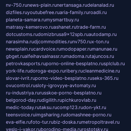
nv-750.ru
news-plain.ru
nertansaga.ru
delanalad.ru
dizfiles.ru
youtubefree.ru
aria-family.ru
roadli.ru
planeta-samara.ru
mysmartbuy.ru
matrasy-kemerovo.ru
ashanet.ru
trade-farm.ru
dotcustoms.ru
domizbrusa9x12spb.ru
autodamp.ru
narasimha.ru
djcommodities.ru
nv750.ru
x-ton.ru
newsplain.ru
cardvoice.ru
modopaper.ru
manunae.ru
gbget.ru
alfeihavsalnassr.ru
madoma.ru
tajuncos.ru
petrovkasports.ru
porno-online-besplatno.ru
splclub.ru
york-life.ru
doroga-expo.ru
ribery.ru
cleanmedicine.ru
slovar-ivrit.ru
porno-video-besplatno.ru
seks-365.ru
ovucontrol.ru
sloty-igrovyye-avtomaty.ru
ru-industriya.ru
russkoe-porno-besplatno.ru
belgorod-day.ru
digilith.ru
pichkurovlab.ru
medic-today.ru
taksu.ru
comp123.ru
don-ykt.ru
teensvoice.ru
imgsharing.ru
domashnee-porno.ru
eva-elfie.ru
foto-tur.ru
biz-doska.ru
metropoltravel.ru
veslo-i-yakor.ru
borodino-media.ru
rostotsky.ru