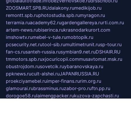
globalautotrade.info
bezverhovskoe.ru
drsschool.ru
ZOOSMART.SPB.RU
dalakony.ru
medikijob.ru
remontt.spb.ru
photostudia.spb.ru
myragon.ru
terramia.ru
academy62.ru
gardengallereya.ru
rti.com.ru
artem-news.ru
biserinca.ru
krasnodarkurort.com
imshowtv.ru
mebel-v-tule.ru
mobtopik.ru
pcsecurity.net.ru
tool-sib.ru
multimetrunit.ru
sp-tour.ru
fan-cs.ru
santeh-russia.ru
symbian9.net.ru
DSHAIR.RU
tmmotors.spb.ru
xjocuricopii.com
musavtomat.msk.ru
obustrojdom.ru
sovetcik.ru
ybaranovskaya.ru
ppknews.ru
cult-alshei.ru
JAPANRUSSIA.RU
proekciyamebel.ru
imper-finans.ru
rim.org.ru
glamourai.ru
brassminus.ru
zabor-pro.ru
ftn.pp.ru
dorogoe58.ru
laimengpacker.ru
kuzova-zapchasti.ru
sageerp.ru
taxodrom.ru
dsrazvitie.ru
hardcity.net.ru
ratinghomegames.ru
topservice25.ru
gubernyan.ru
gtglasslined.ru
ii4.ru
tssport.spb.ru
andorra24.com
blackwallstreet.ru
oboimos.ru
optim-doors.com.ru