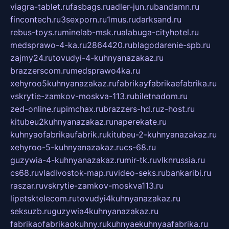
viagra-tablet.ru
fasbags.ru
adler-jun.ru
bandamn.ru
fincontech.ru
3sexporn.ru
1mus.ru
darksand.ru
rebus-toys.ru
minelab-msk.ru
alabuga-cityhotel.ru
medsprawo-4-ka.ru
2864420.ru
blagodarenie-spb.ru
zajmy24.ru
tovudyi-4-kuhnyanazakaz.ru
brazzerscom.ru
medsprawo4ka.ru
xehyroo5kuhnyanazakaz.ru
fabrikayfabrikaefabrika.ru
vskrytie-zamkov-moskva-113.ru
biletnadom.ru
zed-online.ru
pimchax.ru
brazzers-hd.ru
z-host.ru
kitubeu2kuhnyanazakaz.ru
naperekate.ru
kuhnyaofabrikaufabrik.ru
kitubeu-2-kuhnyanazakaz.ru
xehyroo-5-kuhnyanazakaz.ru
cs-68.ru
guzywia-4-kuhnyanazakaz.ru
mir-tk.ru
vlknrussia.ru
cs68.ru
vladivostok-map.ru
video-seks.ru
bankaribi.ru
raszar.ru
vskrytie-zamkov-moskva113.ru
lipetsktelecom.ru
tovudyi4kuhnyanazakaz.ru
seksuzb.ru
guzywia4kuhnyanazakaz.ru
fabrikaofabrikaokuhny.ru
kuhnyaekuhnyaafabrika.ru