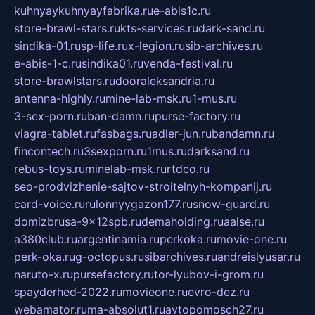
kuhnyaykuhnyayfabrika.ru
e-abis1c.ru
store-brawl-stars.ru
kts-services.ru
dark-sand.ru
sindika-01.ru
sp-life.ru
x-legion.ru
sib-archives.ru
e-abis-1-c.ru
sindika01.ru
venda-festival.ru
store-brawlstars.ru
dooraleksandria.ru
antenna-highly.ru
mine-lab-msk.ru
1-mus.ru
3-sex-porn.ru
ban-damn.ru
purse-factory.ru
viagra-tablet.ru
fasbags.ru
adler-jun.ru
bandamn.ru
fincontech.ru
3sexporn.ru
1mus.ru
darksand.ru
rebus-toys.ru
minelab-msk.ru
rtdco.ru
seo-prodvizhenie-sajtov-stroitelnyh-kompanij.ru
card-voice.ru
rulonnyygazon177.ru
snow-guard.ru
domizbrusa-9x12spb.ru
demaholding.ru
aalse.ru
a380club.ru
argentinamia.ru
perkoka.ru
movie-one.ru
perk-oka.ru
g-octopus.ru
sibarchives.ru
andreislyusar.ru
naruto-x.ru
pursefactory.ru
tor-lyubov-i-grom.ru
spayderhed-2022.ru
movieone.ru
evro-dez.ru
webamator.ru
ma-absolut1.ru
avtopomosch27.ru