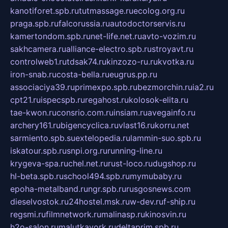
kanotiforet.spb.ru
tutmassage.ru
ecolog.org.ru
praga.spb.ru
falcorussia.ru
autodoctorservis.ru
kamertondom.spb.ru
net-life.net.ru
avto-vozim.ru
sakhcamera.ru
alliance-electro.spb.ru
stroyavt.ru
controlweb1.ru
tdsak74.ru
kinzozo-ru.ru
kvotka.ru
iron-snab.ru
costa-bella.ru
eugrus.pp.ru
associaciya39.ru
primexpo.spb.ru
bezmorchin.ru
ia2.ru
cpt21.ru
ispecspb.ru
regahost.ru
kolosok-elita.ru
tae-kwon.ru
consrio.com.ru
insiam.ru
avegainfo.ru
archery161.ru
bigencyclica.ru
vlast16.ru
korru.net
sarmiento.spb.su
extelopedia.ru
lammin-suo.spb.ru
iskatour.spb.ru
snpi.org.ru
running-line.ru
krygeva-spa.ru
chel.net.ru
rust-loco.ru
dugshop.ru
hl-beta.spb.ru
school494.spb.ru
mymubaby.ru
epoha-metalband.ru
ngr.spb.ru
rusgosnews.com
dieselvostok.ru
24hostel.msk.ru
w-dev.ru
f-ship.ru
regsmi.ru
filmnetwork.ru
malinasp.ru
kinosvin.ru
h2o-salon.ru
malutkayork.ru
deltaprim.spb.ru