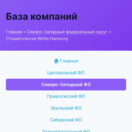
База компаний
Главная
»
Северо-Западный федеральный округ
»
Стоматология White Harmony
🏠 Главная
Центральный ФО
Северо-Западный ФО
Приволжский ФО
Уральский ФО
Сибирский ФО
Дальневосточный ФО