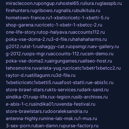
miraclecoon.ru
pongup.ru
hostel65.ru
liura.ru
glasspb.ru
firehunters.ru
gribowo.ru
gnalis.ru
bulkitula.ru
hometown-france.ru
1-xbeticricetc-1-xbetti-5.ru
shop-garena.ru
cricetc-1-xbetr-1-xbetcc-2.ru
one-life-story.ru
top-halyava.ru
accounts112.ru
poka-vse-doma-2.ru
3-d-file.ru
hahahaharms.ru
g2012.ru
tst-1.ru
shaggy-cat.ru
opsmgr.ru
ev-gallery.ru
g-2012.ru
ops-mgr.ru
accounts-112.ru
csm-demo.ru
poka-vse-doma2.ru
airgungames.ru
allseo-host.ru
tehosmotre.ru
varieta-yug.ru
cricetc1xbetr1xbetcc2.ru
raytor-d.ru
atillagunn.ru
3d-file.ru
1xbeticricetc1xbetti5.ru
uafoot-statti.ru
e-abis1c.ru
store-brawl-stars.ru
kts-services.ru
dark-sand.ru
sindika-01.ru
sp-life.ru
x-legion.ru
sib-archives.ru
e-abis-1-c.ru
sindika01.ru
venda-festival.ru
store-brawlstars.ru
dooraleksandria.ru
antenna-highly.ru
mine-lab-msk.ru
1-mus.ru
3-sex-porn.ru
ban-damn.ru
purse-factory.ru