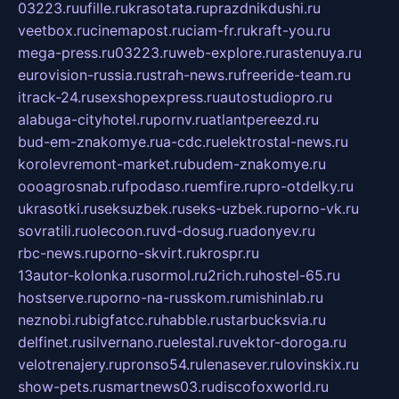
03223.ru
ufille.ru
krasotata.ru
prazdnikdushi.ru
veetbox.ru
cinemapost.ru
ciam-fr.ru
kraft-you.ru
mega-press.ru
03223.ru
web-explore.ru
rastenuya.ru
eurovision-russia.ru
strah-news.ru
freeride-team.ru
itrack-24.ru
sexshopexpress.ru
autostudiopro.ru
alabuga-cityhotel.ru
pornv.ru
atlantpereezd.ru
bud-em-znakomye.ru
a-cdc.ru
elektrostal-news.ru
korolevremont-market.ru
budem-znakomye.ru
oooagrosnab.ru
fpodaso.ru
emfire.ru
pro-otdelky.ru
ukrasotki.ru
seksuzbek.ru
seks-uzbek.ru
porno-vk.ru
sovratili.ru
olecoon.ru
vd-dosug.ru
adonyev.ru
rbc-news.ru
porno-skvirt.ru
krospr.ru
13autor-kolonka.ru
sormol.ru
2rich.ru
hostel-65.ru
hostserve.ru
porno-na-russkom.ru
mishinlab.ru
neznobi.ru
bigfatcc.ru
habble.ru
starbucksvia.ru
delfinet.ru
silvernano.ru
elestal.ru
vektor-doroga.ru
velotrenajery.ru
pronso54.ru
lenasever.ru
lovinskix.ru
show-pets.ru
smartnews03.ru
discofoxworld.ru