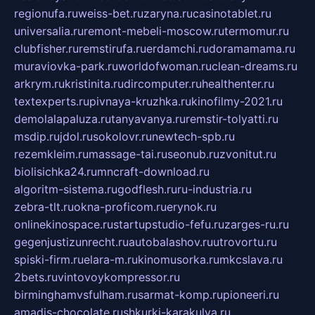
regionufa.ru
weiss-bet.ru
zaryna.ru
casinotablet.ru
universalia.ru
remont-mebeli-moscow.ru
termomur.ru
clubfisher.ru
remstirufa.ru
erdamchi.ru
doramamama.ru
muraviovka-park.ru
worldofwoman.ru
clean-dreams.ru
arkrym.ru
kristinita.ru
dircomputer.ru
healthenter.ru
textexperts.ru
pivnaya-kruzhka.ru
kinofilmy-2021.ru
demolalapaluza.ru
tanyavanya.ru
remstir-tolyatti.ru
msdip.ru
jdol.ru
sokolovr.ru
newtech-spb.ru
rezemkleim.ru
massage-tai.ru
seonub.ru
zvonitut.ru
biolisichka24.ru
mncraft-download.ru
algoritm-sistema.ru
godflesh.ru
ru-industria.ru
zebra-tlt.ru
okna-proficom.ru
erynok.ru
onlinekinospace.ru
startupstudio-fefu.ru
zarges-ru.ru
gegenjustizunrecht.ru
autobalashov.ru
utrovortu.ru
spiski-firm.ru
elara-m.ru
kinomusorka.ru
mkcslava.ru
2bets.ru
vintovoykompressor.ru
birminghamvsfulham.ru
sarmat-komp.ru
pioneeri.ru
amadis-chocolate.ru
shkurki-karakulya.ru