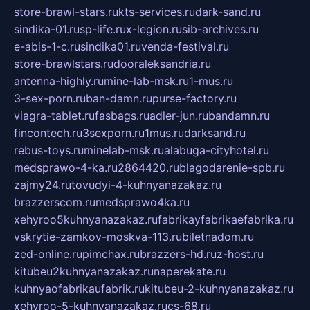
store-brawl-stars.ru
kts-services.ru
dark-sand.ru
sindika-01.ru
sp-life.ru
x-legion.ru
sib-archives.ru
e-abis-1-c.ru
sindika01.ru
venda-festival.ru
store-brawlstars.ru
dooraleksandria.ru
antenna-highly.ru
mine-lab-msk.ru
1-mus.ru
3-sex-porn.ru
ban-damn.ru
purse-factory.ru
viagra-tablet.ru
fasbags.ru
adler-jun.ru
bandamn.ru
fincontech.ru
3sexporn.ru
1mus.ru
darksand.ru
rebus-toys.ru
minelab-msk.ru
alabuga-cityhotel.ru
medsprawo-4-ka.ru
2864420.ru
blagodarenie-spb.ru
zajmy24.ru
tovudyi-4-kuhnyanazakaz.ru
brazzerscom.ru
medsprawo4ka.ru
xehyroo5kuhnyanazakaz.ru
fabrikayfabrikaefabrika.ru
vskrytie-zamkov-moskva-113.ru
biletnadom.ru
zed-online.ru
pimchax.ru
brazzers-hd.ru
z-host.ru
kitubeu2kuhnyanazakaz.ru
naperekate.ru
kuhnyaofabrikaufabrik.ru
kitubeu-2-kuhnyanazakaz.ru
xehyroo-5-kuhnyanazakaz.ru
cs-68.ru