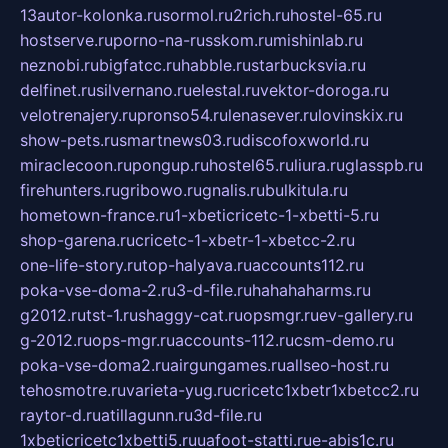
13autor-kolonka.ru
sormol.ru
2rich.ru
hostel-65.ru
hostserve.ru
porno-na-russkom.ru
mishinlab.ru
neznobi.ru
bigfatcc.ru
habble.ru
starbucksvia.ru
delfinet.ru
silvernano.ru
elestal.ru
vektor-doroga.ru
velotrenajery.ru
pronso54.ru
lenasever.ru
lovinskix.ru
show-pets.ru
smartnews03.ru
discofoxworld.ru
miraclecoon.ru
pongup.ru
hostel65.ru
liura.ru
glasspb.ru
firehunters.ru
gribowo.ru
gnalis.ru
bulkitula.ru
hometown-france.ru
1-xbeticricetc-1-xbetti-5.ru
shop-garena.ru
cricetc-1-xbetr-1-xbetcc-2.ru
one-life-story.ru
top-halyava.ru
accounts112.ru
poka-vse-doma-2.ru
3-d-file.ru
hahahaharms.ru
g2012.ru
tst-1.ru
shaggy-cat.ru
opsmgr.ru
ev-gallery.ru
g-2012.ru
ops-mgr.ru
accounts-112.ru
csm-demo.ru
poka-vse-doma2.ru
airgungames.ru
allseo-host.ru
tehosmotre.ru
varieta-yug.ru
cricetc1xbetr1xbetcc2.ru
raytor-d.ru
atillagunn.ru
3d-file.ru
1xbeticricetc1xbetti5.ru
uafoot-statti.ru
e-abis1c.ru