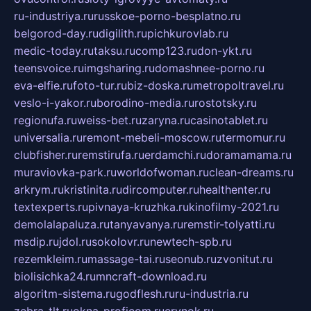
ru-industriya.ru
russkoe-porno-besplatno.ru
belgorod-day.ru
digilith.ru
pichkurovlab.ru
medic-today.ru
taksu.ru
comp123.ru
don-ykt.ru
teensvoice.ru
imgsharing.ru
domashnee-porno.ru
eva-elfie.ru
foto-tur.ru
biz-doska.ru
metropoltravel.ru
veslo-i-yakor.ru
borodino-media.ru
rostotsky.ru
regionufa.ru
weiss-bet.ru
zaryna.ru
casinotablet.ru
universalia.ru
remont-mebeli-moscow.ru
termomur.ru
clubfisher.ru
remstirufa.ru
erdamchi.ru
doramamama.ru
muraviovka-park.ru
worldofwoman.ru
clean-dreams.ru
arkrym.ru
kristinita.ru
dircomputer.ru
healthenter.ru
textexperts.ru
pivnaya-kruzhka.ru
kinofilmy-2021.ru
demolalapaluza.ru
tanyavanya.ru
remstir-tolyatti.ru
msdip.ru
jdol.ru
sokolovr.ru
newtech-spb.ru
rezemkleim.ru
massage-tai.ru
seonub.ru
zvonitut.ru
biolisichka24.ru
mncraft-download.ru
algoritm-sistema.ru
godflesh.ru
ru-industria.ru