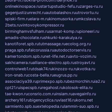
zebra-tlt.ru
okna-proficom.ru
erynok.ru
onlinekinospace.ru
startupstudio-fefu.ru
zarges-ru.ru
gegenjustizunrecht.ru
autobalashov.ru
utrovortu.ru
spiski-firm.ru
elara-m.ru
kinomusorka.ru
mkcslava.ru
2bets.ru
vintovoykompressor.ru
birminghamvsfulham.ru
sarmat-komp.ru
pioneeri.ru
amadis-chocolate.ru
shkurki-karakulya.ru
kanotiforet.spb.ru
tutmassage.ru
ecolog.org.ru
praga.spb.ru
falcorussia.ru
autodoctorservis.ru
kamertondom.spb.ru
net-life.net.ru
avto-vozim.ru
sakhcamera.ru
alliance-electro.spb.ru
stroyavt.ru
controlweb1.ru
tdsak74.ru
kinzozo-ru.ru
kvotka.ru
iron-snab.ru
costa-bella.ru
eugrus.pp.ru
associaciya39.ru
primexpo.spb.ru
bezmorchin.ru
ia2.ru
cpt21.ru
ispecspb.ru
regahost.ru
kolosok-elita.ru
tae-kwon.ru
consrio.com.ru
insiam.ru
avegainfo.ru
archery161.ru
bigencyclica.ru
vlast16.ru
korru.net
sarmiento.spb.su
extelopedia.ru
lammin-suo.spb.ru