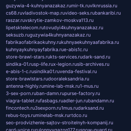
guzywia-4-kuhnyanazakaz.ru
mir-tk.ru
vlknrussia.ru
cs68.ru
vladivostok-map.ru
video-seks.ru
bankaribi.ru
raszar.ru
vskrytie-zamkov-moskva113.ru
lipetsktelecom.ru
tovudyi4kuhnyanazakaz.ru
seksuzb.ru
guzywia4kuhnyanazakaz.ru
fabrikaofabrikaokuhny.ru
kuhnyaekuhnyaafabrika.ru
kuhnyaykuhnyayfabrika.ru
e-abis1c.ru
store-brawl-stars.ru
kts-services.ru
dark-sand.ru
sindika-01.ru
sp-life.ru
x-legion.ru
sib-archives.ru
e-abis-1-c.ru
sindika01.ru
venda-festival.ru
store-brawlstars.ru
dooraleksandria.ru
antenna-highly.ru
mine-lab-msk.ru
1-mus.ru
3-sex-porn.ru
ban-damn.ru
purse-factory.ru
viagra-tablet.ru
fasbags.ru
adler-jun.ru
bandamn.ru
fincontech.ru
3sexporn.ru
1mus.ru
darksand.ru
rebus-toys.ru
minelab-msk.ru
rtdco.ru
seo-prodvizhenie-sajtov-stroitelnyh-kompanij.ru
card-voice.ru
rulonnyygazon177.ru
snow-guard.ru