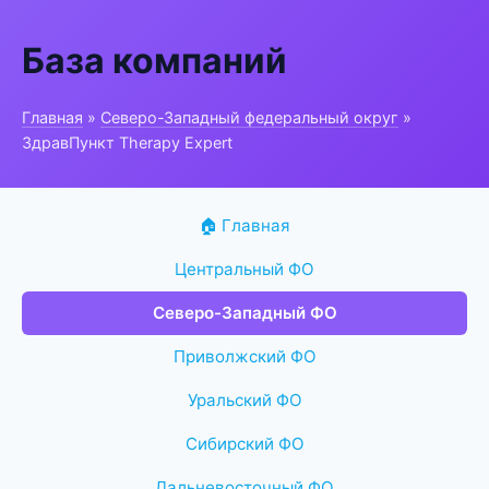
База компаний
Главная
»
Северо-Западный федеральный округ
»
ЗдравПункт Therapy Expert
🏠 Главная
Центральный ФО
Северо-Западный ФО
Приволжский ФО
Уральский ФО
Сибирский ФО
Дальневосточный ФО