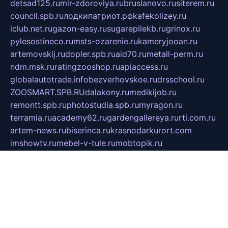
detsad125.ru
mir-zdoroviya.ru
bruslanovo.ru
siterem.ru
council.spb.ru
лодкипатриот.рф
kafekolizey.ru
iclub.net.ru
gazon-easy.ru
sugarepilekb.ru
grinox.ru
pylesostineco.ru
msts-ozarenie.ru
kameryjooan.ru
artemovskij.ru
dopler.spb.ru
aid70.ru
metall-perm.ru
ndm.msk.ru
ratingzooshop.ru
apiaccess.ru
globalautotrade.info
bezverhovskoe.ru
drsschool.ru
ZOOSMART.SPB.RU
dalakony.ru
medikijob.ru
remontt.spb.ru
photostudia.spb.ru
myragon.ru
terramia.ru
academy62.ru
gardengallereya.ru
rti.com.ru
artem-news.ru
biserinca.ru
krasnodarkurort.com
imshowtv.ru
mebel-v-tule.ru
mobtopik.ru
pcsecurity.net.ru
tool-sib.ru
multimetrunit.ru
sp-tour.ru
fan-cs.ru
santeh-russia.ru
symbian9.net.ru
DSHAIR.RU
tmmotors.spb.ru
xjocuricopii.com
musavtomat.msk.ru
obustrojdom.ru
sovetcik.ru
ybaranovskaya.ru
ppknews.ru
cult-alshei.ru
JAPANRUSSIA.RU
proekciyamebel.ru
imper-finans.ru
rim.org.ru