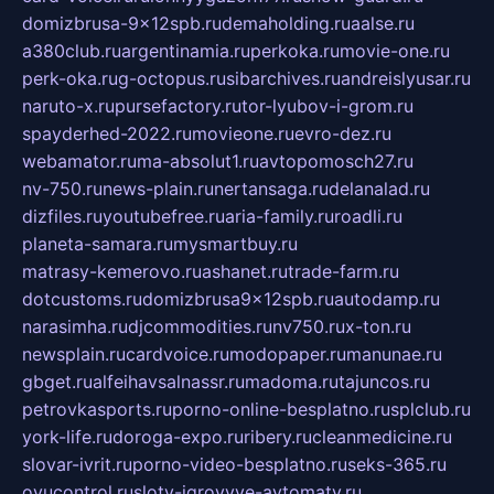
domizbrusa-9x12spb.ru
demaholding.ru
aalse.ru
a380club.ru
argentinamia.ru
perkoka.ru
movie-one.ru
perk-oka.ru
g-octopus.ru
sibarchives.ru
andreislyusar.ru
naruto-x.ru
pursefactory.ru
tor-lyubov-i-grom.ru
spayderhed-2022.ru
movieone.ru
evro-dez.ru
webamator.ru
ma-absolut1.ru
avtopomosch27.ru
nv-750.ru
news-plain.ru
nertansaga.ru
delanalad.ru
dizfiles.ru
youtubefree.ru
aria-family.ru
roadli.ru
planeta-samara.ru
mysmartbuy.ru
matrasy-kemerovo.ru
ashanet.ru
trade-farm.ru
dotcustoms.ru
domizbrusa9x12spb.ru
autodamp.ru
narasimha.ru
djcommodities.ru
nv750.ru
x-ton.ru
newsplain.ru
cardvoice.ru
modopaper.ru
manunae.ru
gbget.ru
alfeihavsalnassr.ru
madoma.ru
tajuncos.ru
petrovkasports.ru
porno-online-besplatno.ru
splclub.ru
york-life.ru
doroga-expo.ru
ribery.ru
cleanmedicine.ru
slovar-ivrit.ru
porno-video-besplatno.ru
seks-365.ru
ovucontrol.ru
sloty-igrovyye-avtomaty.ru