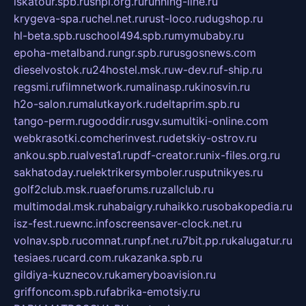
iskatour.spb.ru
snpi.org.ru
running-line.ru
krygeva-spa.ru
chel.net.ru
rust-loco.ru
dugshop.ru
hl-beta.spb.ru
school494.spb.ru
mymubaby.ru
epoha-metalband.ru
ngr.spb.ru
rusgosnews.com
dieselvostok.ru
24hostel.msk.ru
w-dev.ru
f-ship.ru
regsmi.ru
filmnetwork.ru
malinasp.ru
kinosvin.ru
h2o-salon.ru
malutkayork.ru
deltaprim.spb.ru
tango-perm.ru
gooddir.ru
sgv.su
multiki-online.com
webkrasotki.com
cherinvest.ru
detskiy-ostrov.ru
ankou.spb.ru
alvesta1.ru
pdf-creator.ru
nix-files.org.ru
sakhatoday.ru
elektrikersymboler.ru
sputnikyes.ru
golf2club.msk.ru
aeforums.ru
zallclub.ru
multimodal.msk.ru
habaigry.ru
haikko.ru
sobakopedia.ru
isz-fest.ru
ewnc.info
screensaver-clock.net.ru
volnav.spb.ru
comnat.ru
npf.net.ru
7bit.pp.ru
kalugatur.ru
tesiaes.ru
card.com.ru
kazanka.spb.ru
gildiya-kuznecov.ru
kameryboavision.ru
griffoncom.spb.ru
fabrika-emotsiy.ru