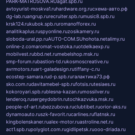
PARK-MATROSOVA.RU
agat.spb.ru
avtoyurist-moskva1.ru
hardware.org.ru
схема-авто.рф
dg-lab.ru
angrup.ru
recruiter.spb.ru
music8.spb.ru
krsk124.ru
kubok.spb.ru
romanofforex.ru
analitikaplus.ru
spyonline.ru
zosikamery.ru
sloboda-ural.pp.ru
AUTO-COM.SU
hohota.net
alimy.ru
online-z.com
aromat-vostoka.ru
otdelkaexp.ru
mobilvest.ru
bbd.net.ru
mebelshop.msk.ru
smp-forum.ru
bastion-td.ru
kosmoscreative.ru
avrmotors.ru
art-galadesign.ru
tiffany-c.ru
ecostep-samara.ru
d-p.spb.ru
галактика73.рф
sko.com.ru
davitamebel-spb.ru
fotsis.ru
tesiaes.ru
kokoroyari.spb.ru
blesna-kazan.ru
mossilver.ru
lenderoq.ru
sergeydobrin.ru
tochkazvuka.msk.ru
people-of-art.ru
bezzubova.ru
clubtibet.ru
orior-aks.ru
dynamoauto.ru
szk-favorit.ru
carlines.ru
flatnsk.ru
kingbolenskaner.ru
alex-motor.ru
astroline.net.ru
act1.spb.ru
polyglot.com.ru
gidlipetsk.ru
ooo-driada.ru