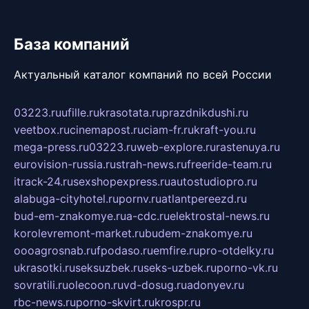
База компаний
Актуальный каталог компаний по всей России
03223.ru
ufille.ru
krasotata.ru
prazdnikdushi.ru
veetbox.ru
cinemapost.ru
ciam-fr.ru
kraft-you.ru
mega-press.ru
03223.ru
web-explore.ru
rastenuya.ru
eurovision-russia.ru
strah-news.ru
freeride-team.ru
itrack-24.ru
sexshopexpress.ru
autostudiopro.ru
alabuga-cityhotel.ru
pornv.ru
atlantpereezd.ru
bud-em-znakomye.ru
a-cdc.ru
elektrostal-news.ru
korolevremont-market.ru
budem-znakomye.ru
oooagrosnab.ru
fpodaso.ru
emfire.ru
pro-otdelky.ru
ukrasotki.ru
seksuzbek.ru
seks-uzbek.ru
porno-vk.ru
sovratili.ru
olecoon.ru
vd-dosug.ru
adonyev.ru
rbc-news.ru
porno-skvirt.ru
krospr.ru