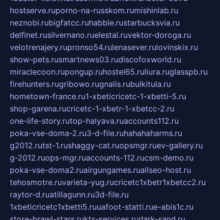
hostserve.ru
porno-na-russkom.ru
mishinlab.ru
neznobi.ru
bigfatcc.ru
habble.ru
starbucksvia.ru
delfinet.ru
silvernano.ru
elestal.ru
vektor-doroga.ru
velotrenajery.ru
pronso54.ru
lenasever.ru
lovinskix.ru
show-pets.ru
smartnews03.ru
discofoxworld.ru
miraclecoon.ru
pongup.ru
hostel65.ru
liura.ru
glasspb.ru
firehunters.ru
gribowo.ru
gnalis.ru
bulkitula.ru
hometown-france.ru
1-xbeticricetc-1-xbetti-5.ru
shop-garena.ru
cricetc-1-xbetr-1-xbetcc-2.ru
one-life-story.ru
top-halyava.ru
accounts112.ru
poka-vse-doma-2.ru
3-d-file.ru
hahahaharms.ru
g2012.ru
tst-1.ru
shaggy-cat.ru
opsmgr.ru
ev-gallery.ru
g-2012.ru
ops-mgr.ru
accounts-112.ru
csm-demo.ru
poka-vse-doma2.ru
airgungames.ru
allseo-host.ru
tehosmotre.ru
varieta-yug.ru
cricetc1xbetr1xbetcc2.ru
raytor-d.ru
atillagunn.ru
3d-file.ru
1xbeticricetc1xbetti5.ru
uafoot-statti.ru
e-abis1c.ru
store-brawl-stars.ru
kts-services.ru
dark-sand.ru