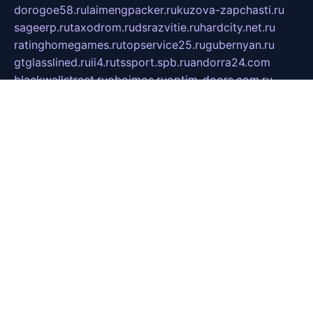
dorogoe58.ru
laimengpacker.ru
kuzova-zapchasti.ru
sageerp.ru
taxodrom.ru
dsrazvitie.ru
hardcity.net.ru
ratinghomegames.ru
topservice25.ru
gubernyan.ru
gtglasslined.ru
ii4.ru
tssport.spb.ru
andorra24.com
blackwallstreet.ru
oboimos.ru
optim-doors.com.ru
ikuch.ru
nycr.org.ru
npa21.ru
vremya-ch.spb.ru
desert000.ru
ivtorgi.ru
ifiori.ru
catalog-statei.ru
dcv.org.ru
spetsmaster174.ru
ipkameryhiseeu.ru
dum26.ru
ruspol.spb.ru
fr-opendp.ru
kam-solnyshko.ru
cheyenne-arapaho.ru
sevzapmetal.spb.ru
ted-lapidus.spb.ru
parasite-eliminator.ru
sigma-complete.ru
modernworld.ru
dama-moda.ru
eholot-group.ru
sk-nvkz.ru
DRONGOLD.RU
democratia2.ru
i-farmer.ru
mass-sport.org
jablonex.spb.ru
bookmess.ru
linkword.ru
refineua.com.ru
cs-spec.net.ru
altay-mebel.ru
DNK-THEATRE.RU
mechaniks.spb.ru
ipcamtechage.ru
skosta.ru
a-sun.ru
stroy-ldsp.ru
snowlands.org.ru