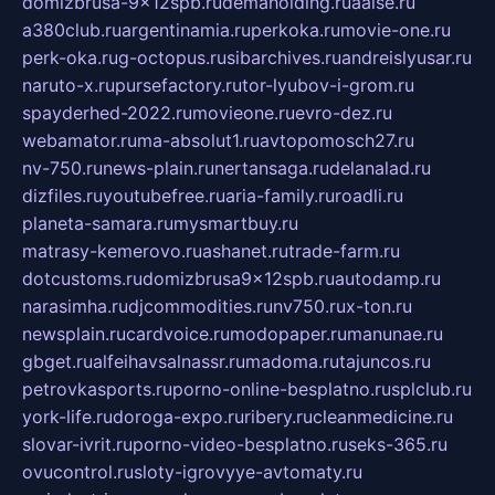
domizbrusa-9x12spb.ru
demaholding.ru
aalse.ru
a380club.ru
argentinamia.ru
perkoka.ru
movie-one.ru
perk-oka.ru
g-octopus.ru
sibarchives.ru
andreislyusar.ru
naruto-x.ru
pursefactory.ru
tor-lyubov-i-grom.ru
spayderhed-2022.ru
movieone.ru
evro-dez.ru
webamator.ru
ma-absolut1.ru
avtopomosch27.ru
nv-750.ru
news-plain.ru
nertansaga.ru
delanalad.ru
dizfiles.ru
youtubefree.ru
aria-family.ru
roadli.ru
planeta-samara.ru
mysmartbuy.ru
matrasy-kemerovo.ru
ashanet.ru
trade-farm.ru
dotcustoms.ru
domizbrusa9x12spb.ru
autodamp.ru
narasimha.ru
djcommodities.ru
nv750.ru
x-ton.ru
newsplain.ru
cardvoice.ru
modopaper.ru
manunae.ru
gbget.ru
alfeihavsalnassr.ru
madoma.ru
tajuncos.ru
petrovkasports.ru
porno-online-besplatno.ru
splclub.ru
york-life.ru
doroga-expo.ru
ribery.ru
cleanmedicine.ru
slovar-ivrit.ru
porno-video-besplatno.ru
seks-365.ru
ovucontrol.ru
sloty-igrovyye-avtomaty.ru