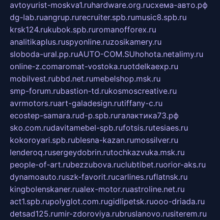
avtoyurist-moskva1.ru
hardware.org.ru
схема-авто.рф
dg-lab.ru
angrup.ru
recruiter.spb.ru
music8.spb.ru
krsk124.ru
kubok.spb.ru
romanofforex.ru
analitikaplus.ru
spyonline.ru
zosikamery.ru
sloboda-ural.pp.ru
AUTO-COM.SU
hohota.net
alimy.ru
online-z.com
aromat-vostoka.ru
otdelkaexp.ru
mobilvest.ru
bbd.net.ru
mebelshop.msk.ru
smp-forum.ru
bastion-td.ru
kosmoscreative.ru
avrmotors.ru
art-galadesign.ru
tiffany-c.ru
ecostep-samara.ru
d-p.spb.ru
галактика73.рф
sko.com.ru
davitamebel-spb.ru
fotsis.ru
tesiaes.ru
kokoroyari.spb.ru
blesna-kazan.ru
mossilver.ru
lenderoq.ru
sergeydobrin.ru
tochkazvuka.msk.ru
people-of-art.ru
bezzubova.ru
clubtibet.ru
orior-aks.ru
dynamoauto.ru
szk-favorit.ru
carlines.ru
flatnsk.ru
kingbolenskaner.ru
alex-motor.ru
astroline.net.ru
act1.spb.ru
polyglot.com.ru
gidlipetsk.ru
ooo-driada.ru
detsad125.ru
mir-zdoroviya.ru
bruslanovo.ru
siterem.ru