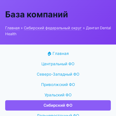
База компаний
Главная
»
Сибирский федеральный округ
» Дентал Dental
Health
🏠 Главная
Центральный ФО
Северо-Западный ФО
Приволжский ФО
Уральский ФО
Сибирский ФО
Дальневосточный ФО