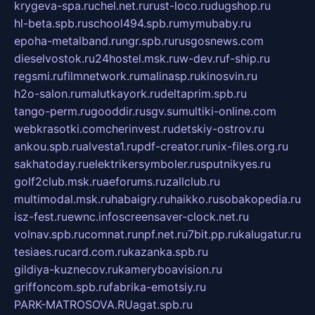
krygeva-spa.ru
chel.net.ru
rust-loco.ru
dugshop.ru
hl-beta.spb.ru
school494.spb.ru
mymubaby.ru
epoha-metalband.ru
ngr.spb.ru
rusgosnews.com
dieselvostok.ru
24hostel.msk.ru
w-dev.ru
f-ship.ru
regsmi.ru
filmnetwork.ru
malinasp.ru
kinosvin.ru
h2o-salon.ru
malutkayork.ru
deltaprim.spb.ru
tango-perm.ru
gooddir.ru
sgv.su
multiki-online.com
webkrasotki.com
cherinvest.ru
detskiy-ostrov.ru
ankou.spb.ru
alvesta1.ru
pdf-creator.ru
nix-files.org.ru
sakhatoday.ru
elektrikersymboler.ru
sputnikyes.ru
golf2club.msk.ru
aeforums.ru
zallclub.ru
multimodal.msk.ru
habaigry.ru
haikko.ru
sobakopedia.ru
isz-fest.ru
ewnc.info
screensaver-clock.net.ru
volnav.spb.ru
comnat.ru
npf.net.ru
7bit.pp.ru
kalugatur.ru
tesiaes.ru
card.com.ru
kazanka.spb.ru
gildiya-kuznecov.ru
kameryboavision.ru
griffoncom.spb.ru
fabrika-emotsiy.ru
PARK-MATROSOVA.RU
agat.spb.ru