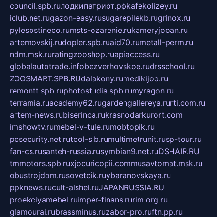
council.spb.ru
лодкипатриот.рф
kafekolizey.ru
iclub.net.ru
gazon-easy.ru
sugarepilekb.ru
grinox.ru
pylesostineco.ru
msts-ozarenie.ru
kameryjooan.ru
artemovskij.ru
dopler.spb.ru
aid70.ru
metall-perm.ru
ndm.msk.ru
ratingzooshop.ru
apiaccess.ru
globalautotrade.info
bezverhovskoe.ru
drsschool.ru
ZOOSMART.SPB.RU
dalakony.ru
medikijob.ru
remontt.spb.ru
photostudia.spb.ru
myragon.ru
terramia.ru
academy62.ru
gardengallereya.ru
rti.com.ru
artem-news.ru
biserinca.ru
krasnodarkurort.com
imshowtv.ru
mebel-v-tule.ru
mobtopik.ru
pcsecurity.net.ru
tool-sib.ru
multimetrunit.ru
sp-tour.ru
fan-cs.ru
santeh-russia.ru
symbian9.net.ru
DSHAIR.RU
tmmotors.spb.ru
xjocuricopii.com
musavtomat.msk.ru
obustrojdom.ru
sovetcik.ru
ybaranovskaya.ru
ppknews.ru
cult-alshei.ru
JAPANRUSSIA.RU
proekciyamebel.ru
imper-finans.ru
rim.org.ru
glamourai.ru
brassminus.ru
zabor-pro.ru
ftn.pp.ru