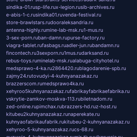
sindika-01.ru
sp-life.ru
x-legion.ru
sib-archives.ru
e-abis-1-c.ru
sindika01.ru
venda-festival.ru
store-brawlstars.ru
dooraleksandria.ru
antenna-highly.ru
mine-lab-msk.ru
1-mus.ru
3-sex-porn.ru
ban-damn.ru
purse-factory.ru
viagra-tablet.ru
fasbags.ru
adler-jun.ru
bandamn.ru
fincontech.ru
3sexporn.ru
1mus.ru
darksand.ru
rebus-toys.ru
minelab-msk.ru
alabuga-cityhotel.ru
medsprawo-4-ka.ru
2864420.ru
blagodarenie-spb.ru
zajmy24.ru
tovudyi-4-kuhnyanazakaz.ru
brazzerscom.ru
medsprawo4ka.ru
xehyroo5kuhnyanazakaz.ru
fabrikayfabrikaefabrika.ru
vskrytie-zamkov-moskva-113.ru
biletnadom.ru
zed-online.ru
pimchax.ru
brazzers-hd.ru
z-host.ru
kitubeu2kuhnyanazakaz.ru
naperekate.ru
kuhnyaofabrikaufabrik.ru
kitubeu-2-kuhnyanazakaz.ru
xehyroo-5-kuhnyanazakaz.ru
cs-68.ru
guzywia-4-kuhnyanazakaz.ru
mir-tk.ru
vlknrussia.ru