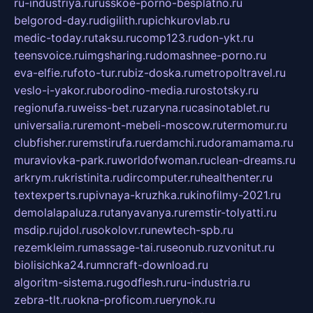
ru-industriya.ru
russkoe-porno-besplatno.ru
belgorod-day.ru
digilith.ru
pichkurovlab.ru
medic-today.ru
taksu.ru
comp123.ru
don-ykt.ru
teensvoice.ru
imgsharing.ru
domashnee-porno.ru
eva-elfie.ru
foto-tur.ru
biz-doska.ru
metropoltravel.ru
veslo-i-yakor.ru
borodino-media.ru
rostotsky.ru
regionufa.ru
weiss-bet.ru
zaryna.ru
casinotablet.ru
universalia.ru
remont-mebeli-moscow.ru
termomur.ru
clubfisher.ru
remstirufa.ru
erdamchi.ru
doramamama.ru
muraviovka-park.ru
worldofwoman.ru
clean-dreams.ru
arkrym.ru
kristinita.ru
dircomputer.ru
healthenter.ru
textexperts.ru
pivnaya-kruzhka.ru
kinofilmy-2021.ru
demolalapaluza.ru
tanyavanya.ru
remstir-tolyatti.ru
msdip.ru
jdol.ru
sokolovr.ru
newtech-spb.ru
rezemkleim.ru
massage-tai.ru
seonub.ru
zvonitut.ru
biolisichka24.ru
mncraft-download.ru
algoritm-sistema.ru
godflesh.ru
ru-industria.ru
zebra-tlt.ru
okna-proficom.ru
erynok.ru