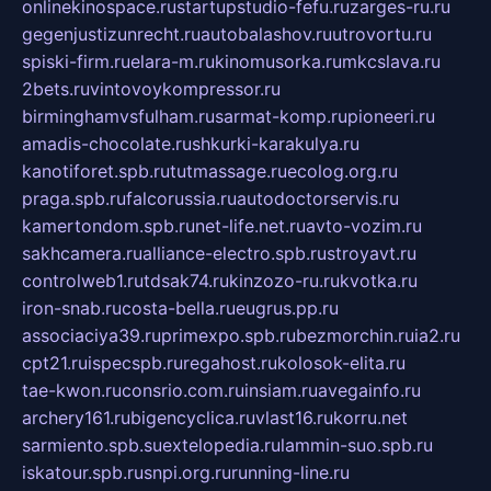
onlinekinospace.ru
startupstudio-fefu.ru
zarges-ru.ru
gegenjustizunrecht.ru
autobalashov.ru
utrovortu.ru
spiski-firm.ru
elara-m.ru
kinomusorka.ru
mkcslava.ru
2bets.ru
vintovoykompressor.ru
birminghamvsfulham.ru
sarmat-komp.ru
pioneeri.ru
amadis-chocolate.ru
shkurki-karakulya.ru
kanotiforet.spb.ru
tutmassage.ru
ecolog.org.ru
praga.spb.ru
falcorussia.ru
autodoctorservis.ru
kamertondom.spb.ru
net-life.net.ru
avto-vozim.ru
sakhcamera.ru
alliance-electro.spb.ru
stroyavt.ru
controlweb1.ru
tdsak74.ru
kinzozo-ru.ru
kvotka.ru
iron-snab.ru
costa-bella.ru
eugrus.pp.ru
associaciya39.ru
primexpo.spb.ru
bezmorchin.ru
ia2.ru
cpt21.ru
ispecspb.ru
regahost.ru
kolosok-elita.ru
tae-kwon.ru
consrio.com.ru
insiam.ru
avegainfo.ru
archery161.ru
bigencyclica.ru
vlast16.ru
korru.net
sarmiento.spb.su
extelopedia.ru
lammin-suo.spb.ru
iskatour.spb.ru
snpi.org.ru
running-line.ru