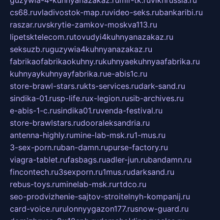
cs68.ru
vladivostok-map.ru
video-seks.ru
bankaribi.ru
raszar.ru
vskrytie-zamkov-moskva113.ru
lipetsktelecom.ru
tovudyi4kuhnyanazakaz.ru
seksuzb.ru
guzywia4kuhnyanazakaz.ru
fabrikaofabrikaokuhny.ru
kuhnyaekuhnyaafabrika.ru
kuhnyaykuhnyayfabrika.ru
e-abis1c.ru
store-brawl-stars.ru
kts-services.ru
dark-sand.ru
sindika-01.ru
sp-life.ru
x-legion.ru
sib-archives.ru
e-abis-1-c.ru
sindika01.ru
venda-festival.ru
store-brawlstars.ru
dooraleksandria.ru
antenna-highly.ru
mine-lab-msk.ru
1-mus.ru
3-sex-porn.ru
ban-damn.ru
purse-factory.ru
viagra-tablet.ru
fasbags.ru
adler-jun.ru
bandamn.ru
fincontech.ru
3sexporn.ru
1mus.ru
darksand.ru
rebus-toys.ru
minelab-msk.ru
rtdco.ru
seo-prodvizhenie-sajtov-stroitelnyh-kompanij.ru
card-voice.ru
rulonnyygazon177.ru
snow-guard.ru