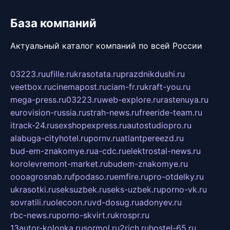
База компаний
Актуальный каталог компаний по всей России
03223.ru
ufille.ru
krasotata.ru
prazdnikdushi.ru
veetbox.ru
cinemapost.ru
ciam-fr.ru
kraft-you.ru
mega-press.ru
03223.ru
web-explore.ru
rastenuya.ru
eurovision-russia.ru
strah-news.ru
freeride-team.ru
itrack-24.ru
sexshopexpress.ru
autostudiopro.ru
alabuga-cityhotel.ru
pornv.ru
atlantpereezd.ru
bud-em-znakomye.ru
a-cdc.ru
elektrostal-news.ru
korolevremont-market.ru
budem-znakomye.ru
oooagrosnab.ru
fpodaso.ru
emfire.ru
pro-otdelky.ru
ukrasotki.ru
seksuzbek.ru
seks-uzbek.ru
porno-vk.ru
sovratili.ru
olecoon.ru
vd-dosug.ru
adonyev.ru
rbc-news.ru
porno-skvirt.ru
krospr.ru
13autor-kolonka.ru
sormol.ru
2rich.ru
hostel-65.ru