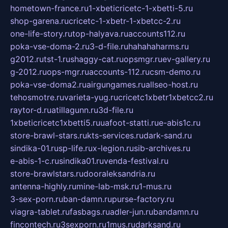
hometown-france.ru
1-xbeticricetc-1-xbetti-5.ru
shop-garena.ru
cricetc-1-xbetr-1-xbetcc-2.ru
one-life-story.ru
top-halyava.ru
accounts112.ru
poka-vse-doma-2.ru
3-d-file.ru
hahahaharms.ru
g2012.ru
tst-1.ru
shaggy-cat.ru
opsmgr.ru
ev-gallery.ru
g-2012.ru
ops-mgr.ru
accounts-112.ru
csm-demo.ru
poka-vse-doma2.ru
airgungames.ru
allseo-host.ru
tehosmotre.ru
varieta-yug.ru
cricetc1xbetr1xbetcc2.ru
raytor-d.ru
atillagunn.ru
3d-file.ru
1xbeticricetc1xbetti5.ru
uafoot-statti.ru
e-abis1c.ru
store-brawl-stars.ru
kts-services.ru
dark-sand.ru
sindika-01.ru
sp-life.ru
x-legion.ru
sib-archives.ru
e-abis-1-c.ru
sindika01.ru
venda-festival.ru
store-brawlstars.ru
dooraleksandria.ru
antenna-highly.ru
mine-lab-msk.ru
1-mus.ru
3-sex-porn.ru
ban-damn.ru
purse-factory.ru
viagra-tablet.ru
fasbags.ru
adler-jun.ru
bandamn.ru
fincontech.ru
3sexporn.ru
1mus.ru
darksand.ru