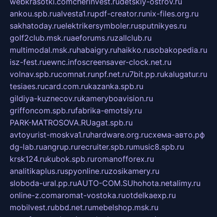
webkrasotki.com
cherinvest.ru
detskiy-ostrov.ru
ankou.spb.ru
alvesta1.ru
pdf-creator.ru
nix-files.org.ru
sakhatoday.ru
elektrikersymboler.ru
sputnikyes.ru
golf2club.msk.ru
aeforums.ru
zallclub.ru
multimodal.msk.ru
habaigry.ru
haikko.ru
sobakopedia.ru
isz-fest.ru
ewnc.info
screensaver-clock.net.ru
volnav.spb.ru
comnat.ru
npf.net.ru
7bit.pp.ru
kalugatur.ru
tesiaes.ru
card.com.ru
kazanka.spb.ru
gildiya-kuznecov.ru
kameryboavision.ru
griffoncom.spb.ru
fabrika-emotsiy.ru
PARK-MATROSOVA.RU
agat.spb.ru
avtoyurist-moskva1.ru
hardware.org.ru
схема-авто.рф
dg-lab.ru
angrup.ru
recruiter.spb.ru
music8.spb.ru
krsk124.ru
kubok.spb.ru
romanofforex.ru
analitikaplus.ru
spyonline.ru
zosikamery.ru
sloboda-ural.pp.ru
AUTO-COM.SU
hohota.net
alimy.ru
online-z.com
aromat-vostoka.ru
otdelkaexp.ru
mobilvest.ru
bbd.net.ru
mebelshop.msk.ru