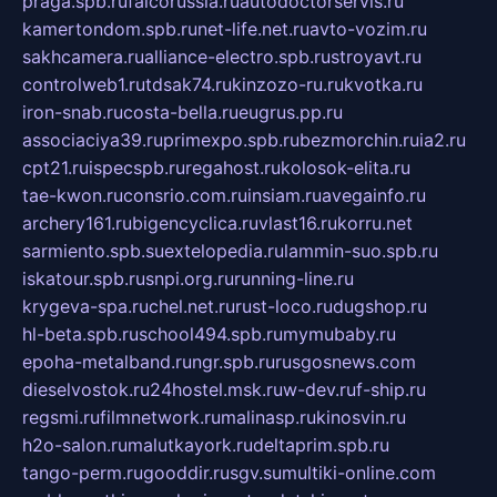
praga.spb.ru
falcorussia.ru
autodoctorservis.ru
kamertondom.spb.ru
net-life.net.ru
avto-vozim.ru
sakhcamera.ru
alliance-electro.spb.ru
stroyavt.ru
controlweb1.ru
tdsak74.ru
kinzozo-ru.ru
kvotka.ru
iron-snab.ru
costa-bella.ru
eugrus.pp.ru
associaciya39.ru
primexpo.spb.ru
bezmorchin.ru
ia2.ru
cpt21.ru
ispecspb.ru
regahost.ru
kolosok-elita.ru
tae-kwon.ru
consrio.com.ru
insiam.ru
avegainfo.ru
archery161.ru
bigencyclica.ru
vlast16.ru
korru.net
sarmiento.spb.su
extelopedia.ru
lammin-suo.spb.ru
iskatour.spb.ru
snpi.org.ru
running-line.ru
krygeva-spa.ru
chel.net.ru
rust-loco.ru
dugshop.ru
hl-beta.spb.ru
school494.spb.ru
mymubaby.ru
epoha-metalband.ru
ngr.spb.ru
rusgosnews.com
dieselvostok.ru
24hostel.msk.ru
w-dev.ru
f-ship.ru
regsmi.ru
filmnetwork.ru
malinasp.ru
kinosvin.ru
h2o-salon.ru
malutkayork.ru
deltaprim.spb.ru
tango-perm.ru
gooddir.ru
sgv.su
multiki-online.com