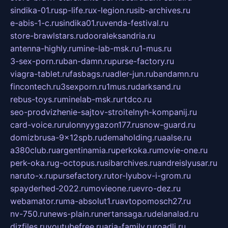
sindika-01.ru
sp-life.ru
x-legion.ru
sib-archives.ru
e-abis-1-c.ru
sindika01.ru
venda-festival.ru
store-brawlstars.ru
dooraleksandria.ru
antenna-highly.ru
mine-lab-msk.ru
1-mus.ru
3-sex-porn.ru
ban-damn.ru
purse-factory.ru
viagra-tablet.ru
fasbags.ru
adler-jun.ru
bandamn.ru
fincontech.ru
3sexporn.ru
1mus.ru
darksand.ru
rebus-toys.ru
minelab-msk.ru
rtdco.ru
seo-prodvizhenie-sajtov-stroitelnyh-kompanij.ru
card-voice.ru
rulonnyygazon177.ru
snow-guard.ru
domizbrusa-9x12spb.ru
demaholding.ru
aalse.ru
a380club.ru
argentinamia.ru
perkoka.ru
movie-one.ru
perk-oka.ru
g-octopus.ru
sibarchives.ru
andreislyusar.ru
naruto-x.ru
pursefactory.ru
tor-lyubov-i-grom.ru
spayderhed-2022.ru
movieone.ru
evro-dez.ru
webamator.ru
ma-absolut1.ru
avtopomosch27.ru
nv-750.ru
news-plain.ru
nertansaga.ru
delanalad.ru
dizfiles.ru
youtubefree.ru
aria-family.ru
roadli.ru