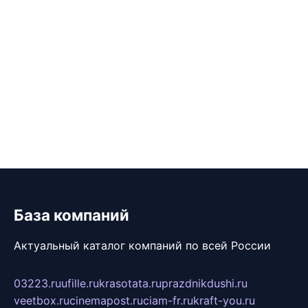
База компаний
Актуальный каталог компаний по всей России
03223.ru
ufille.ru
krasotata.ru
prazdnikdushi.ru
veetbox.ru
cinemapost.ru
ciam-fr.ru
kraft-you.ru