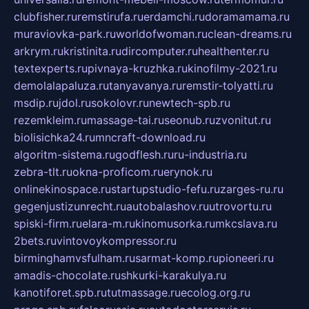
clubfisher.ru
remstirufa.ru
erdamchi.ru
doramamama.ru
muraviovka-park.ru
worldofwoman.ru
clean-dreams.ru
arkrym.ru
kristinita.ru
dircomputer.ru
healthenter.ru
textexperts.ru
pivnaya-kruzhka.ru
kinofilmy-2021.ru
demolalapaluza.ru
tanyavanya.ru
remstir-tolyatti.ru
msdip.ru
jdol.ru
sokolovr.ru
newtech-spb.ru
rezemkleim.ru
massage-tai.ru
seonub.ru
zvonitut.ru
biolisichka24.ru
mncraft-download.ru
algoritm-sistema.ru
godflesh.ru
ru-industria.ru
zebra-tlt.ru
okna-proficom.ru
erynok.ru
onlinekinospace.ru
startupstudio-fefu.ru
zarges-ru.ru
gegenjustizunrecht.ru
autobalashov.ru
utrovortu.ru
spiski-firm.ru
elara-m.ru
kinomusorka.ru
mkcslava.ru
2bets.ru
vintovoykompressor.ru
birminghamvsfulham.ru
sarmat-komp.ru
pioneeri.ru
amadis-chocolate.ru
shkurki-karakulya.ru
kanotiforet.spb.ru
tutmassage.ru
ecolog.org.ru