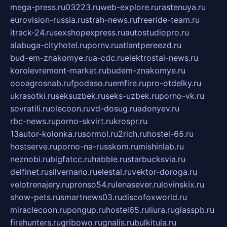
mega-press.ru
03223.ru
web-explore.ru
rastenuya.ru
eurovision-russia.ru
strah-news.ru
freeride-team.ru
itrack-24.ru
sexshopexpress.ru
autostudiopro.ru
alabuga-cityhotel.ru
pornv.ru
atlantpereezd.ru
bud-em-znakomye.ru
a-cdc.ru
elektrostal-news.ru
korolevremont-market.ru
budem-znakomye.ru
oooagrosnab.ru
fpodaso.ru
emfire.ru
pro-otdelky.ru
ukrasotki.ru
seksuzbek.ru
seks-uzbek.ru
porno-vk.ru
sovratili.ru
olecoon.ru
vd-dosug.ru
adonyev.ru
rbc-news.ru
porno-skvirt.ru
krospr.ru
13autor-kolonka.ru
sormol.ru
2rich.ru
hostel-65.ru
hostserve.ru
porno-na-russkom.ru
mishinlab.ru
neznobi.ru
bigfatcc.ru
habble.ru
starbucksvia.ru
delfinet.ru
silvernano.ru
elestal.ru
vektor-doroga.ru
velotrenajery.ru
pronso54.ru
lenasever.ru
lovinskix.ru
show-pets.ru
smartnews03.ru
discofoxworld.ru
miraclecoon.ru
pongup.ru
hostel65.ru
liura.ru
glasspb.ru
firehunters.ru
gribowo.ru
gnalis.ru
bulkitula.ru