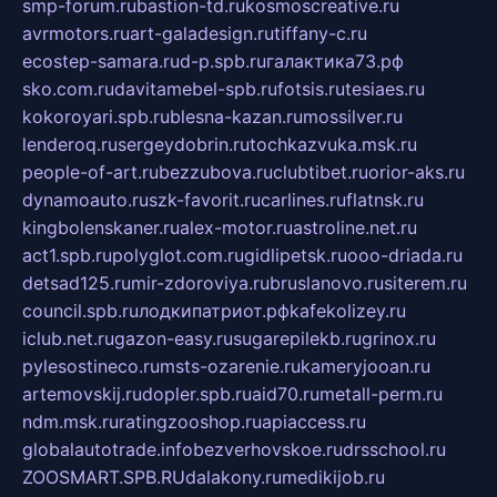
smp-forum.ru
bastion-td.ru
kosmoscreative.ru
avrmotors.ru
art-galadesign.ru
tiffany-c.ru
ecostep-samara.ru
d-p.spb.ru
галактика73.рф
sko.com.ru
davitamebel-spb.ru
fotsis.ru
tesiaes.ru
kokoroyari.spb.ru
blesna-kazan.ru
mossilver.ru
lenderoq.ru
sergeydobrin.ru
tochkazvuka.msk.ru
people-of-art.ru
bezzubova.ru
clubtibet.ru
orior-aks.ru
dynamoauto.ru
szk-favorit.ru
carlines.ru
flatnsk.ru
kingbolenskaner.ru
alex-motor.ru
astroline.net.ru
act1.spb.ru
polyglot.com.ru
gidlipetsk.ru
ooo-driada.ru
detsad125.ru
mir-zdoroviya.ru
bruslanovo.ru
siterem.ru
council.spb.ru
лодкипатриот.рф
kafekolizey.ru
iclub.net.ru
gazon-easy.ru
sugarepilekb.ru
grinox.ru
pylesostineco.ru
msts-ozarenie.ru
kameryjooan.ru
artemovskij.ru
dopler.spb.ru
aid70.ru
metall-perm.ru
ndm.msk.ru
ratingzooshop.ru
apiaccess.ru
globalautotrade.info
bezverhovskoe.ru
drsschool.ru
ZOOSMART.SPB.RU
dalakony.ru
medikijob.ru