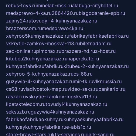
rebus-toys.ru
minelab-msk.ru
alabuga-cityhotel.ru
medsprawo-4-ka.ru
2864420.ru
blagodarenie-spb.ru
zajmy24.ru
tovudyi-4-kuhnyanazakaz.ru
brazzerscom.ru
medsprawo4ka.ru
xehyroo5kuhnyanazakaz.ru
fabrikayfabrikaefabrika.ru
vskrytie-zamkov-moskva-113.ru
biletnadom.ru
zed-online.ru
pimchax.ru
brazzers-hd.ru
z-host.ru
kitubeu2kuhnyanazakaz.ru
naperekate.ru
kuhnyaofabrikaufabrik.ru
kitubeu-2-kuhnyanazakaz.ru
xehyroo-5-kuhnyanazakaz.ru
cs-68.ru
guzywia-4-kuhnyanazakaz.ru
mir-tk.ru
vlknrussia.ru
cs68.ru
vladivostok-map.ru
video-seks.ru
bankaribi.ru
raszar.ru
vskrytie-zamkov-moskva113.ru
lipetsktelecom.ru
tovudyi4kuhnyanazakaz.ru
seksuzb.ru
guzywia4kuhnyanazakaz.ru
fabrikaofabrikaokuhny.ru
kuhnyaekuhnyaafabrika.ru
kuhnyaykuhnyayfabrika.ru
e-abis1c.ru
store-brawl-stars.ru
kts-services.ru
dark-sand.ru