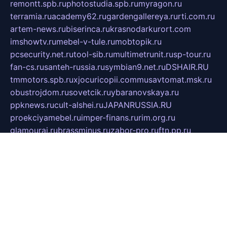
remontt.spb.ru
photostudia.spb.ru
myragon.ru
terramia.ru
academy62.ru
gardengallereya.ru
rti.com.ru
artem-news.ru
biserinca.ru
krasnodarkurort.com
imshowtv.ru
mebel-v-tule.ru
mobtopik.ru
pcsecurity.net.ru
tool-sib.ru
multimetrunit.ru
sp-tour.ru
fan-cs.ru
santeh-russia.ru
symbian9.net.ru
DSHAIR.RU
tmmotors.spb.ru
xjocuricopii.com
musavtomat.msk.ru
obustrojdom.ru
sovetcik.ru
ybaranovskaya.ru
ppknews.ru
cult-alshei.ru
JAPANRUSSIA.RU
proekciyamebel.ru
imper-finans.ru
rim.org.ru
glamourai.ru
brassminus.ru
zabor-pro.ru
ftn.pp.ru
dorogoe58.ru
laimengpacker.ru
kuzova-zapchasti.ru
sageerp.ru
taxodrom.ru
dsrazvitie.ru
hardcity.net.ru
ratinghomegames.ru
topservice25.ru
gubernyan.ru
gtglasslined.ru
ii4.ru
tssport.spb.ru
andorra24.com
blackwallstreet.ru
oboimos.ru
optim-doors.com.ru
ikuch.ru
nycr.org.ru
npa21.ru
vremya-ch.spb.ru
desert000.ru
ivtorgi.ru
ifiori.ru
catalog-statei.ru