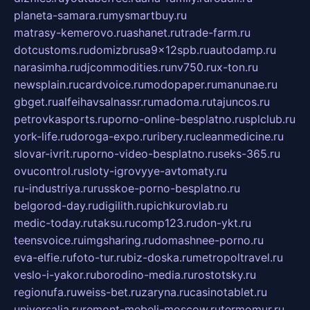
planeta-samara.ru
mysmartbuy.ru
matrasy-kemerovo.ru
ashanet.ru
trade-farm.ru
dotcustoms.ru
domizbrusa9x12spb.ru
autodamp.ru
narasimha.ru
djcommodities.ru
nv750.ru
x-ton.ru
newsplain.ru
cardvoice.ru
modopaper.ru
manunae.ru
gbget.ru
alfeihavsalnassr.ru
madoma.ru
tajuncos.ru
petrovkasports.ru
porno-online-besplatno.ru
splclub.ru
york-life.ru
doroga-expo.ru
ribery.ru
cleanmedicine.ru
slovar-ivrit.ru
porno-video-besplatno.ru
seks-365.ru
ovucontrol.ru
sloty-igrovyye-avtomaty.ru
ru-industriya.ru
russkoe-porno-besplatno.ru
belgorod-day.ru
digilith.ru
pichkurovlab.ru
medic-today.ru
taksu.ru
comp123.ru
don-ykt.ru
teensvoice.ru
imgsharing.ru
domashnee-porno.ru
eva-elfie.ru
foto-tur.ru
biz-doska.ru
metropoltravel.ru
veslo-i-yakor.ru
borodino-media.ru
rostotsky.ru
regionufa.ru
weiss-bet.ru
zaryna.ru
casinotablet.ru
universalia.ru
remont-mebeli-moscow.ru
termomur.ru