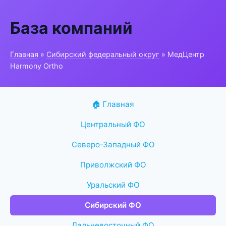
База компаний
Главная
»
Сибирский федеральный округ
» МедЦентр
Harmony Ortho
🏠 Главная
Центральный ФО
Северо-Западный ФО
Приволжский ФО
Уральский ФО
Сибирский ФО
Дальневосточный ФО