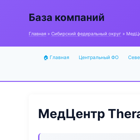
База компаний
Главная
»
Сибирский федеральный округ
» МедЦе
🏠 Главная
Центральный ФО
Севе
МедЦентр Thera