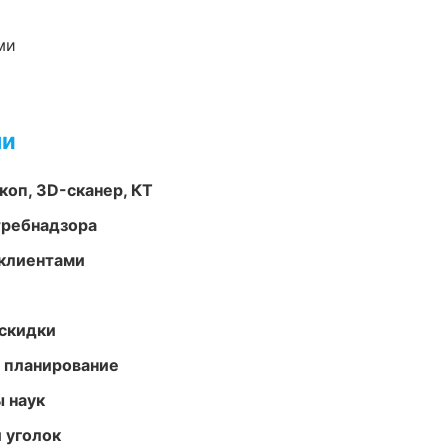
ми
ми
оп, 3D-сканер, КТ
требнадзора
 клиентами
скидки
 планирование
ы наук
 уголок