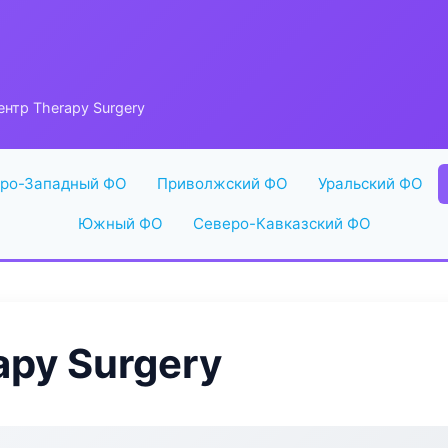
нтр Therapy Surgery
ро-Западный ФО
Приволжский ФО
Уральский ФО
Южный ФО
Северо-Кавказский ФО
py Surgery