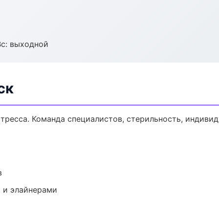
Вс: выходной
ск
тресса. Команда специалистов, стерильность, индиви
в
 и элайнерами