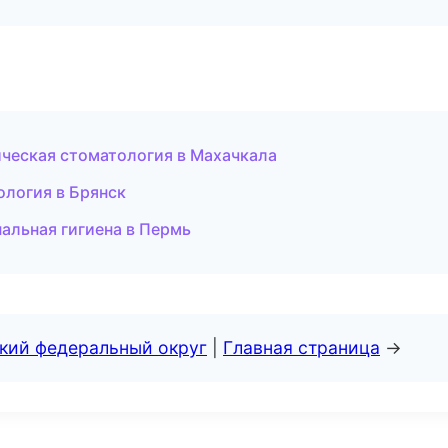
ическая стоматология в Махачкала
ология в Брянск
нальная гигиена в Пермь
ский федеральный округ
|
Главная страница
→