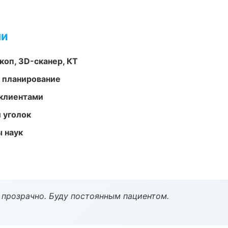
ми
оп, 3D-сканер, КТ
 планирование
 клиентами
 уголок
ы наук
ё прозрачно. Буду постоянным пациентом.