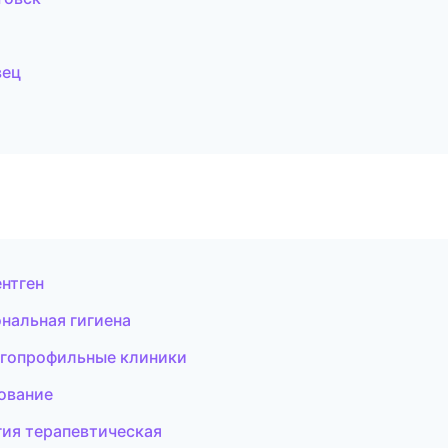
вец
ентген
ональная гигиена
огопрофильные клиники
ование
гия терапевтическая