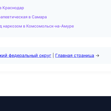
 в Краснодар
рапевтическая в Самара
под наркозом в Комсомольск-на-Амуре
ский федеральный округ
|
Главная страница
→