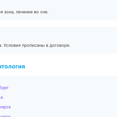
я зона, лечение во сне.
. Условия прописаны в договоре.
нтология
бург
ла
оярск
товск