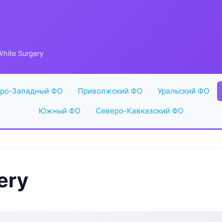
hite Surgery
ро-Западный ФО
Приволжский ФО
Уральский ФО
Южный ФО
Северо-Кавказский ФО
ery