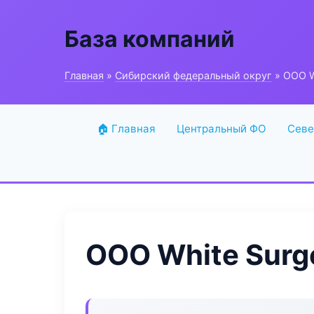
База компаний
Главная
»
Сибирский федеральный округ
» ООО W
🏠 Главная
Центральный ФО
Севе
ООО White Surg