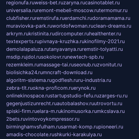
regionufa.ru
weiss-bet.ru
zaryna.ru
casinotablet.ru
universalia.ru
remont-mebeli-moscow.ru
termomur.ru
clubfisher.ru
remstirufa.ru
erdamchi.ru
doramamama.ru
muraviovka-park.ru
worldofwoman.ru
clean-dreams.ru
arkrym.ru
kristinita.ru
dircomputer.ru
healthenter.ru
textexperts.ru
pivnaya-kruzhka.ru
kinofilmy-2021.ru
demolalapaluza.ru
tanyavanya.ru
remstir-tolyatti.ru
msdip.ru
jdol.ru
sokolovr.ru
newtech-spb.ru
rezemkleim.ru
massage-tai.ru
seonub.ru
zvonitut.ru
biolisichka24.ru
mncraft-download.ru
algoritm-sistema.ru
godflesh.ru
ru-industria.ru
zebra-tlt.ru
okna-proficom.ru
erynok.ru
onlinekinospace.ru
startupstudio-fefu.ru
zarges-ru.ru
gegenjustizunrecht.ru
autobalashov.ru
utrovortu.ru
spiski-firm.ru
elara-m.ru
kinomusorka.ru
mkcslava.ru
2bets.ru
vintovoykompressor.ru
birminghamvsfulham.ru
sarmat-komp.ru
pioneeri.ru
amadis-chocolate.ru
shkurki-karakulya.ru