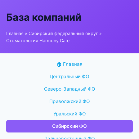
База компаний
Главная
»
Сибирский федеральный округ
»
Стоматология Harmony Care
🏠 Главная
Центральный ФО
Северо-Западный ФО
Приволжский ФО
Уральский ФО
Сибирский ФО
Дальневосточный ФО