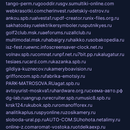
tango-perm.ru
gooddir.ru
sgv.su
multiki-online.com
webkrasotki.com
cherinvest.ru
detskiy-ostrov.ru
ankou.spb.ru
alvesta1.ru
pdf-creator.ru
nix-files.org.ru
sakhatoday.ru
elektrikersymboler.ru
sputnikyes.ru
golf2club.msk.ru
aeforums.ru
zallclub.ru
multimodal.msk.ru
habaigry.ru
haikko.ru
sobakopedia.ru
isz-fest.ru
ewnc.info
screensaver-clock.net.ru
volnav.spb.ru
comnat.ru
npf.net.ru
7bit.pp.ru
kalugatur.ru
tesiaes.ru
card.com.ru
kazanka.spb.ru
gildiya-kuznecov.ru
kameryboavision.ru
griffoncom.spb.ru
fabrika-emotsiy.ru
PARK-MATROSOVA.RU
agat.spb.ru
avtoyurist-moskva1.ru
hardware.org.ru
схема-авто.рф
dg-lab.ru
angrup.ru
recruiter.spb.ru
music8.spb.ru
krsk124.ru
kubok.spb.ru
romanofforex.ru
analitikaplus.ru
spyonline.ru
zosikamery.ru
sloboda-ural.pp.ru
AUTO-COM.SU
hohota.net
alimy.ru
online-z.com
aromat-vostoka.ru
otdelkaexp.ru