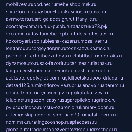
mobilvest.ru
bbd.net.ru
mebelshop.msk.ru
smp-forum.ru
bastion-td.ru
kosmoscreative.ru
avrmotors.ru
art-galadesign.ru
tiffany-c.ru
ecostep-samara.ru
d-p.spb.ru
галактика73.рф
sko.com.ru
davitamebel-spb.ru
fotsis.ru
tesiaes.ru
kokoroyari.spb.ru
blesna-kazan.ru
mossilver.ru
lenderoq.ru
sergeydobrin.ru
tochkazvuka.msk.ru
people-of-art.ru
bezzubova.ru
clubtibet.ru
orior-aks.ru
dynamoauto.ru
szk-favorit.ru
carlines.ru
flatnsk.ru
kingbolenskaner.ru
alex-motor.ru
astroline.net.ru
act1.spb.ru
polyglot.com.ru
gidlipetsk.ru
ooo-driada.ru
detsad125.ru
mir-zdoroviya.ru
bruslanovo.ru
siterem.ru
council.spb.ru
лодкипатриот.рф
kafekolizey.ru
iclub.net.ru
gazon-easy.ru
sugarepilekb.ru
grinox.ru
pylesostineco.ru
msts-ozarenie.ru
kameryjooan.ru
artemovskij.ru
dopler.spb.ru
aid70.ru
metall-perm.ru
ndm.msk.ru
ratingzooshop.ru
apiaccess.ru
globalautotrade.info
bezverhovskoe.ru
drsschool.ru