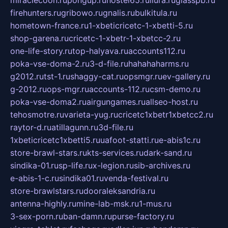
miraclecoon.ru
pongup.ru
hostel65.ru
liura.ru
glasspb.ru
firehunters.ru
gribowo.ru
gnalis.ru
bulkitula.ru
hometown-france.ru
1-xbeticricetc-1-xbetti-5.ru
shop-garena.ru
cricetc-1-xbetr-1-xbetcc-2.ru
one-life-story.ru
top-halyava.ru
accounts112.ru
poka-vse-doma-2.ru
3-d-file.ru
hahahaharms.ru
g2012.ru
tst-1.ru
shaggy-cat.ru
opsmgr.ru
ev-gallery.ru
g-2012.ru
ops-mgr.ru
accounts-112.ru
csm-demo.ru
poka-vse-doma2.ru
airgungames.ru
allseo-host.ru
tehosmotre.ru
varieta-yug.ru
cricetc1xbetr1xbetcc2.ru
raytor-d.ru
atillagunn.ru
3d-file.ru
1xbeticricetc1xbetti5.ru
uafoot-statti.ru
e-abis1c.ru
store-brawl-stars.ru
kts-services.ru
dark-sand.ru
sindika-01.ru
sp-life.ru
x-legion.ru
sib-archives.ru
e-abis-1-c.ru
sindika01.ru
venda-festival.ru
store-brawlstars.ru
dooraleksandria.ru
antenna-highly.ru
mine-lab-msk.ru
1-mus.ru
3-sex-porn.ru
ban-damn.ru
purse-factory.ru