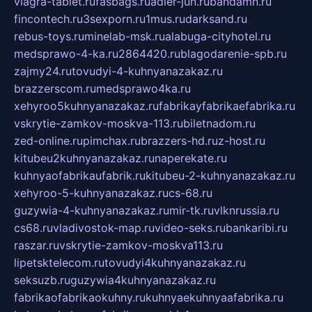
viagra-tablet.ru
fasbags.ru
adler-jun.ru
bandamn.ru
fincontech.ru
3sexporn.ru
1mus.ru
darksand.ru
rebus-toys.ru
minelab-msk.ru
alabuga-cityhotel.ru
medsprawo-4-ka.ru
2864420.ru
blagodarenie-spb.ru
zajmy24.ru
tovudyi-4-kuhnyanazakaz.ru
brazzerscom.ru
medsprawo4ka.ru
xehyroo5kuhnyanazakaz.ru
fabrikayfabrikaefabrika.ru
vskrytie-zamkov-moskva-113.ru
biletnadom.ru
zed-online.ru
pimchax.ru
brazzers-hd.ru
z-host.ru
kitubeu2kuhnyanazakaz.ru
naperekate.ru
kuhnyaofabrikaufabrik.ru
kitubeu-2-kuhnyanazakaz.ru
xehyroo-5-kuhnyanazakaz.ru
cs-68.ru
guzywia-4-kuhnyanazakaz.ru
mir-tk.ru
vlknrussia.ru
cs68.ru
vladivostok-map.ru
video-seks.ru
bankaribi.ru
raszar.ru
vskrytie-zamkov-moskva113.ru
lipetsktelecom.ru
tovudyi4kuhnyanazakaz.ru
seksuzb.ru
guzywia4kuhnyanazakaz.ru
fabrikaofabrikaokuhny.ru
kuhnyaekuhnyaafabrika.ru