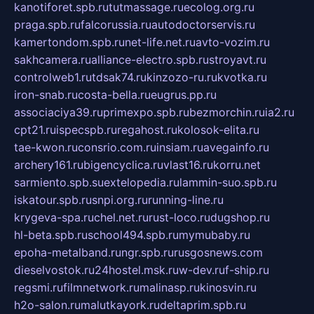
kanotiforet.spb.ru
tutmassage.ru
ecolog.org.ru
praga.spb.ru
falcorussia.ru
autodoctorservis.ru
kamertondom.spb.ru
net-life.net.ru
avto-vozim.ru
sakhcamera.ru
alliance-electro.spb.ru
stroyavt.ru
controlweb1.ru
tdsak74.ru
kinzozo-ru.ru
kvotka.ru
iron-snab.ru
costa-bella.ru
eugrus.pp.ru
associaciya39.ru
primexpo.spb.ru
bezmorchin.ru
ia2.ru
cpt21.ru
ispecspb.ru
regahost.ru
kolosok-elita.ru
tae-kwon.ru
consrio.com.ru
insiam.ru
avegainfo.ru
archery161.ru
bigencyclica.ru
vlast16.ru
korru.net
sarmiento.spb.su
extelopedia.ru
lammin-suo.spb.ru
iskatour.spb.ru
snpi.org.ru
running-line.ru
krygeva-spa.ru
chel.net.ru
rust-loco.ru
dugshop.ru
hl-beta.spb.ru
school494.spb.ru
mymubaby.ru
epoha-metalband.ru
ngr.spb.ru
rusgosnews.com
dieselvostok.ru
24hostel.msk.ru
w-dev.ru
f-ship.ru
regsmi.ru
filmnetwork.ru
malinasp.ru
kinosvin.ru
h2o-salon.ru
malutkayork.ru
deltaprim.spb.ru