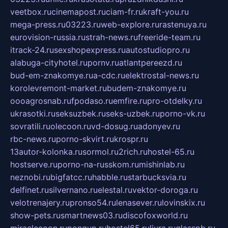
veetbox.ru
cinemapost.ru
ciam-fr.ru
kraft-you.ru
mega-press.ru
03223.ru
web-explore.ru
rastenuya.ru
eurovision-russia.ru
strah-news.ru
freeride-team.ru
itrack-24.ru
sexshopexpress.ru
autostudiopro.ru
alabuga-cityhotel.ru
pornv.ru
atlantpereezd.ru
bud-em-znakomye.ru
a-cdc.ru
elektrostal-news.ru
korolevremont-market.ru
budem-znakomye.ru
oooagrosnab.ru
fpodaso.ru
emfire.ru
pro-otdelky.ru
ukrasotki.ru
seksuzbek.ru
seks-uzbek.ru
porno-vk.ru
sovratili.ru
olecoon.ru
vd-dosug.ru
adonyev.ru
rbc-news.ru
porno-skvirt.ru
krospr.ru
13autor-kolonka.ru
sormol.ru
2rich.ru
hostel-65.ru
hostserve.ru
porno-na-russkom.ru
mishinlab.ru
neznobi.ru
bigfatcc.ru
habble.ru
starbucksvia.ru
delfinet.ru
silvernano.ru
elestal.ru
vektor-doroga.ru
velotrenajery.ru
pronso54.ru
lenasever.ru
lovinskix.ru
show-pets.ru
smartnews03.ru
discofoxworld.ru