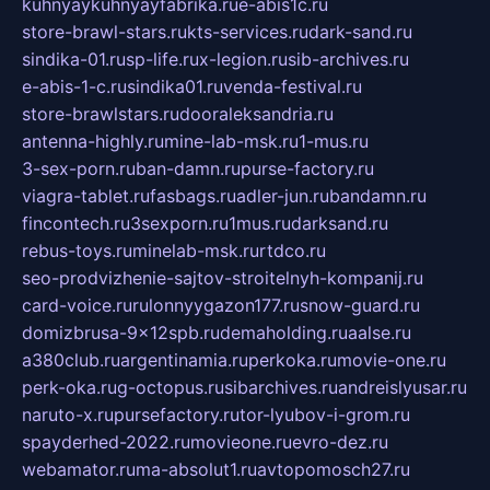
kuhnyaykuhnyayfabrika.ru
e-abis1c.ru
store-brawl-stars.ru
kts-services.ru
dark-sand.ru
sindika-01.ru
sp-life.ru
x-legion.ru
sib-archives.ru
e-abis-1-c.ru
sindika01.ru
venda-festival.ru
store-brawlstars.ru
dooraleksandria.ru
antenna-highly.ru
mine-lab-msk.ru
1-mus.ru
3-sex-porn.ru
ban-damn.ru
purse-factory.ru
viagra-tablet.ru
fasbags.ru
adler-jun.ru
bandamn.ru
fincontech.ru
3sexporn.ru
1mus.ru
darksand.ru
rebus-toys.ru
minelab-msk.ru
rtdco.ru
seo-prodvizhenie-sajtov-stroitelnyh-kompanij.ru
card-voice.ru
rulonnyygazon177.ru
snow-guard.ru
domizbrusa-9x12spb.ru
demaholding.ru
aalse.ru
a380club.ru
argentinamia.ru
perkoka.ru
movie-one.ru
perk-oka.ru
g-octopus.ru
sibarchives.ru
andreislyusar.ru
naruto-x.ru
pursefactory.ru
tor-lyubov-i-grom.ru
spayderhed-2022.ru
movieone.ru
evro-dez.ru
webamator.ru
ma-absolut1.ru
avtopomosch27.ru