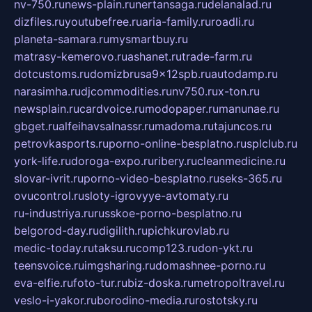
nv-750.ru
news-plain.ru
nertansaga.ru
delanalad.ru
dizfiles.ru
youtubefree.ru
aria-family.ru
roadli.ru
planeta-samara.ru
mysmartbuy.ru
matrasy-kemerovo.ru
ashanet.ru
trade-farm.ru
dotcustoms.ru
domizbrusa9x12spb.ru
autodamp.ru
narasimha.ru
djcommodities.ru
nv750.ru
x-ton.ru
newsplain.ru
cardvoice.ru
modopaper.ru
manunae.ru
gbget.ru
alfeihavsalnassr.ru
madoma.ru
tajuncos.ru
petrovkasports.ru
porno-online-besplatno.ru
splclub.ru
york-life.ru
doroga-expo.ru
ribery.ru
cleanmedicine.ru
slovar-ivrit.ru
porno-video-besplatno.ru
seks-365.ru
ovucontrol.ru
sloty-igrovyye-avtomaty.ru
ru-industriya.ru
russkoe-porno-besplatno.ru
belgorod-day.ru
digilith.ru
pichkurovlab.ru
medic-today.ru
taksu.ru
comp123.ru
don-ykt.ru
teensvoice.ru
imgsharing.ru
domashnee-porno.ru
eva-elfie.ru
foto-tur.ru
biz-doska.ru
metropoltravel.ru
veslo-i-yakor.ru
borodino-media.ru
rostotsky.ru