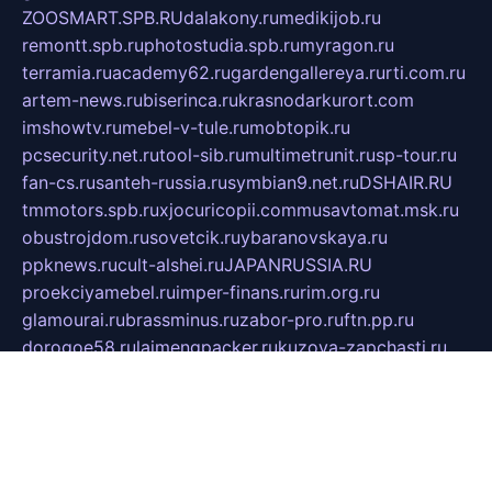
ZOOSMART.SPB.RU
dalakony.ru
medikijob.ru
remontt.spb.ru
photostudia.spb.ru
myragon.ru
terramia.ru
academy62.ru
gardengallereya.ru
rti.com.ru
artem-news.ru
biserinca.ru
krasnodarkurort.com
imshowtv.ru
mebel-v-tule.ru
mobtopik.ru
pcsecurity.net.ru
tool-sib.ru
multimetrunit.ru
sp-tour.ru
fan-cs.ru
santeh-russia.ru
symbian9.net.ru
DSHAIR.RU
tmmotors.spb.ru
xjocuricopii.com
musavtomat.msk.ru
obustrojdom.ru
sovetcik.ru
ybaranovskaya.ru
ppknews.ru
cult-alshei.ru
JAPANRUSSIA.RU
proekciyamebel.ru
imper-finans.ru
rim.org.ru
glamourai.ru
brassminus.ru
zabor-pro.ru
ftn.pp.ru
dorogoe58.ru
laimengpacker.ru
kuzova-zapchasti.ru
sageerp.ru
taxodrom.ru
dsrazvitie.ru
hardcity.net.ru
ratinghomegames.ru
topservice25.ru
gubernyan.ru
gtglasslined.ru
ii4.ru
tssport.spb.ru
andorra24.com
blackwallstreet.ru
oboimos.ru
optim-doors.com.ru
ikuch.ru
nycr.org.ru
npa21.ru
vremya-ch.spb.ru