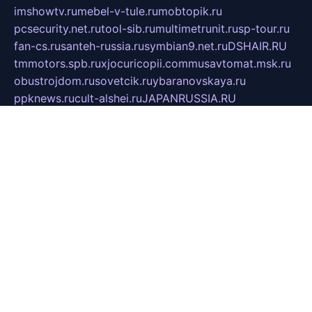
imshowtv.ru
mebel-v-tule.ru
mobtopik.ru
pcsecurity.net.ru
tool-sib.ru
multimetrunit.ru
sp-tour.ru
fan-cs.ru
santeh-russia.ru
symbian9.net.ru
DSHAIR.RU
tmmotors.spb.ru
xjocuricopii.com
musavtomat.msk.ru
obustrojdom.ru
sovetcik.ru
ybaranovskaya.ru
ppknews.ru
cult-alshei.ru
JAPANRUSSIA.RU
proekciyamebel.ru
imper-finans.ru
rim.org.ru
glamourai.ru
brassminus.ru
zabor-pro.ru
ftn.pp.ru
dorogoe58.ru
laimengpacker.ru
kuzova-zapchasti.ru
sageerp.ru
taxodrom.ru
dsrazvitie.ru
hardcity.net.ru
ratinghomegames.ru
topservice25.ru
gubernyan.ru
gtglasslined.ru
ii4.ru
tssport.spb.ru
andorra24.com
blackwallstreet.ru
oboimos.ru
optim-doors.com.ru
ikuch.ru
nycr.org.ru
npa21.ru
vremya-ch.spb.ru
desert000.ru
ivtorgi.ru
ifiori.ru
catalog-statei.ru
dcv.org.ru
spetsmaster174.ru
ipkameryhiseeu.ru
dum26.ru
ruspol.spb.ru
fr-opendp.ru
kam-solnyshko.ru
cheyenne-arapaho.ru
sevzapmetal.spb.ru