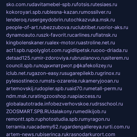
sko.com.ru
davitamebel-spb.ru
fotsis.ru
tesiaes.ru
kokoroyari.spb.ru
blesna-kazan.ru
mossilver.ru
lenderoq.ru
sergeydobrin.ru
tochkazvuka.msk.ru
people-of-art.ru
bezzubova.ru
clubtibet.ru
orior-aks.ru
dynamoauto.ru
szk-favorit.ru
carlines.ru
flatnsk.ru
kingbolenskaner.ru
alex-motor.ru
astroline.net.ru
act1.spb.ru
polyglot.com.ru
gidlipetsk.ru
ooo-driada.ru
detsad125.ru
mir-zdoroviya.ru
bruslanovo.ru
siterem.ru
council.spb.ru
лодкипатриот.рф
kafekolizey.ru
iclub.net.ru
gazon-easy.ru
sugarepilekb.ru
grinox.ru
pylesostineco.ru
msts-ozarenie.ru
kameryjooan.ru
artemovskij.ru
dopler.spb.ru
aid70.ru
metall-perm.ru
ndm.msk.ru
ratingzooshop.ru
apiaccess.ru
globalautotrade.info
bezverhovskoe.ru
drsschool.ru
ZOOSMART.SPB.RU
dalakony.ru
medikijob.ru
remontt.spb.ru
photostudia.spb.ru
myragon.ru
terramia.ru
academy62.ru
gardengallereya.ru
rti.com.ru
artem-news.ru
biserinca.ru
krasnodarkurort.com