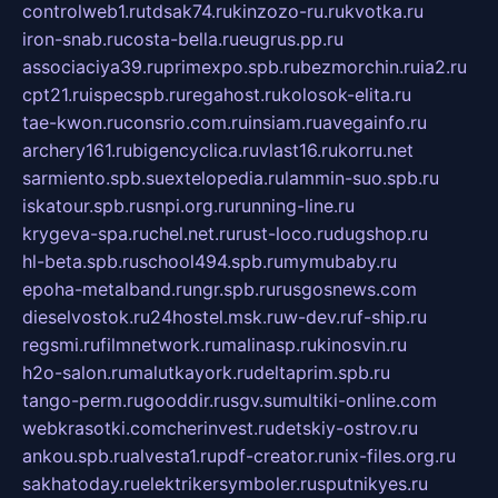
controlweb1.ru
tdsak74.ru
kinzozo-ru.ru
kvotka.ru
iron-snab.ru
costa-bella.ru
eugrus.pp.ru
associaciya39.ru
primexpo.spb.ru
bezmorchin.ru
ia2.ru
cpt21.ru
ispecspb.ru
regahost.ru
kolosok-elita.ru
tae-kwon.ru
consrio.com.ru
insiam.ru
avegainfo.ru
archery161.ru
bigencyclica.ru
vlast16.ru
korru.net
sarmiento.spb.su
extelopedia.ru
lammin-suo.spb.ru
iskatour.spb.ru
snpi.org.ru
running-line.ru
krygeva-spa.ru
chel.net.ru
rust-loco.ru
dugshop.ru
hl-beta.spb.ru
school494.spb.ru
mymubaby.ru
epoha-metalband.ru
ngr.spb.ru
rusgosnews.com
dieselvostok.ru
24hostel.msk.ru
w-dev.ru
f-ship.ru
regsmi.ru
filmnetwork.ru
malinasp.ru
kinosvin.ru
h2o-salon.ru
malutkayork.ru
deltaprim.spb.ru
tango-perm.ru
gooddir.ru
sgv.su
multiki-online.com
webkrasotki.com
cherinvest.ru
detskiy-ostrov.ru
ankou.spb.ru
alvesta1.ru
pdf-creator.ru
nix-files.org.ru
sakhatoday.ru
elektrikersymboler.ru
sputnikyes.ru