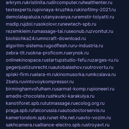
arkrym.ru
kristinita.ru
dircomputer.ru
healthenter.ru
textexperts.ru
pivnaya-kruzhka.ru
kinofilmy-2021.ru
demolalapaluza.ru
tanyavanya.ru
remstir-tolyatti.ru
msdip.ru
jdol.ru
sokolovr.ru
newtech-spb.ru
rezemkleim.ru
massage-tai.ru
seonub.ru
zvonitut.ru
biolisichka24.ru
mncraft-download.ru
algoritm-sistema.ru
godflesh.ru
ru-industria.ru
zebra-tlt.ru
okna-proficom.ru
erynok.ru
onlinekinospace.ru
startupstudio-fefu.ru
zarges-ru.ru
gegenjustizunrecht.ru
autobalashov.ru
utrovortu.ru
spiski-firm.ru
elara-m.ru
kinomusorka.ru
mkcslava.ru
2bets.ru
vintovoykompressor.ru
birminghamvsfulham.ru
sarmat-komp.ru
pioneeri.ru
amadis-chocolate.ru
shkurki-karakulya.ru
kanotiforet.spb.ru
tutmassage.ru
ecolog.org.ru
praga.spb.ru
falcorussia.ru
autodoctorservis.ru
kamertondom.spb.ru
net-life.net.ru
avto-vozim.ru
sakhcamera.ru
alliance-electro.spb.ru
stroyavt.ru