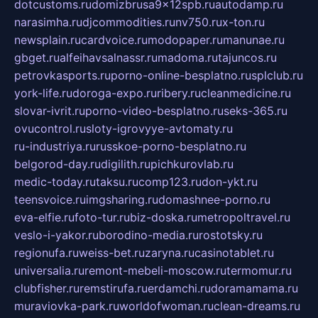
dotcustoms.ru
domizbrusa9x12spb.ru
autodamp.ru
narasimha.ru
djcommodities.ru
nv750.ru
x-ton.ru
newsplain.ru
cardvoice.ru
modopaper.ru
manunae.ru
gbget.ru
alfeihavsalnassr.ru
madoma.ru
tajuncos.ru
petrovkasports.ru
porno-online-besplatno.ru
splclub.ru
york-life.ru
doroga-expo.ru
ribery.ru
cleanmedicine.ru
slovar-ivrit.ru
porno-video-besplatno.ru
seks-365.ru
ovucontrol.ru
sloty-igrovyye-avtomaty.ru
ru-industriya.ru
russkoe-porno-besplatno.ru
belgorod-day.ru
digilith.ru
pichkurovlab.ru
medic-today.ru
taksu.ru
comp123.ru
don-ykt.ru
teensvoice.ru
imgsharing.ru
domashnee-porno.ru
eva-elfie.ru
foto-tur.ru
biz-doska.ru
metropoltravel.ru
veslo-i-yakor.ru
borodino-media.ru
rostotsky.ru
regionufa.ru
weiss-bet.ru
zaryna.ru
casinotablet.ru
universalia.ru
remont-mebeli-moscow.ru
termomur.ru
clubfisher.ru
remstirufa.ru
erdamchi.ru
doramamama.ru
muraviovka-park.ru
worldofwoman.ru
clean-dreams.ru