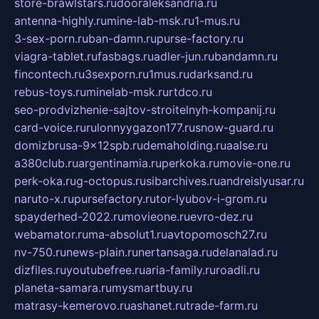
store-brawlstars.ru
dooraleksandria.ru
antenna-highly.ru
mine-lab-msk.ru
1-mus.ru
3-sex-porn.ru
ban-damn.ru
purse-factory.ru
viagra-tablet.ru
fasbags.ru
adler-jun.ru
bandamn.ru
fincontech.ru
3sexporn.ru
1mus.ru
darksand.ru
rebus-toys.ru
minelab-msk.ru
rtdco.ru
seo-prodvizhenie-sajtov-stroitelnyh-kompanij.ru
card-voice.ru
rulonnyygazon177.ru
snow-guard.ru
domizbrusa-9x12spb.ru
demaholding.ru
aalse.ru
a380club.ru
argentinamia.ru
perkoka.ru
movie-one.ru
perk-oka.ru
g-octopus.ru
sibarchives.ru
andreislyusar.ru
naruto-x.ru
pursefactory.ru
tor-lyubov-i-grom.ru
spayderhed-2022.ru
movieone.ru
evro-dez.ru
webamator.ru
ma-absolut1.ru
avtopomosch27.ru
nv-750.ru
news-plain.ru
nertansaga.ru
delanalad.ru
dizfiles.ru
youtubefree.ru
aria-family.ru
roadli.ru
planeta-samara.ru
mysmartbuy.ru
matrasy-kemerovo.ru
ashanet.ru
trade-farm.ru