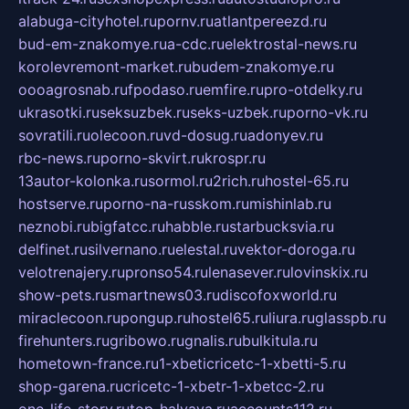
alabuga-cityhotel.ru
pornv.ru
atlantpereezd.ru
bud-em-znakomye.ru
a-cdc.ru
elektrostal-news.ru
korolevremont-market.ru
budem-znakomye.ru
oooagrosnab.ru
fpodaso.ru
emfire.ru
pro-otdelky.ru
ukrasotki.ru
seksuzbek.ru
seks-uzbek.ru
porno-vk.ru
sovratili.ru
olecoon.ru
vd-dosug.ru
adonyev.ru
rbc-news.ru
porno-skvirt.ru
krospr.ru
13autor-kolonka.ru
sormol.ru
2rich.ru
hostel-65.ru
hostserve.ru
porno-na-russkom.ru
mishinlab.ru
neznobi.ru
bigfatcc.ru
habble.ru
starbucksvia.ru
delfinet.ru
silvernano.ru
elestal.ru
vektor-doroga.ru
velotrenajery.ru
pronso54.ru
lenasever.ru
lovinskix.ru
show-pets.ru
smartnews03.ru
discofoxworld.ru
miraclecoon.ru
pongup.ru
hostel65.ru
liura.ru
glasspb.ru
firehunters.ru
gribowo.ru
gnalis.ru
bulkitula.ru
hometown-france.ru
1-xbeticricetc-1-xbetti-5.ru
shop-garena.ru
cricetc-1-xbetr-1-xbetcc-2.ru
one-life-story.ru
top-halyava.ru
accounts112.ru