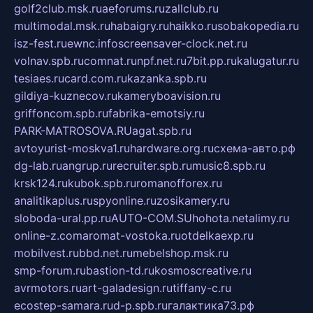
golf2club.msk.ru
aeforums.ru
zallclub.ru
multimodal.msk.ru
habaigry.ru
haikko.ru
sobakopedia.ru
isz-fest.ru
ewnc.info
screensaver-clock.net.ru
volnav.spb.ru
comnat.ru
npf.net.ru
7bit.pp.ru
kalugatur.ru
tesiaes.ru
card.com.ru
kazanka.spb.ru
gildiya-kuznecov.ru
kameryboavision.ru
griffoncom.spb.ru
fabrika-emotsiy.ru
PARK-MATROSOVA.RU
agat.spb.ru
avtoyurist-moskva1.ru
hardware.org.ru
схема-авто.рф
dg-lab.ru
angrup.ru
recruiter.spb.ru
music8.spb.ru
krsk124.ru
kubok.spb.ru
romanofforex.ru
analitikaplus.ru
spyonline.ru
zosikamery.ru
sloboda-ural.pp.ru
AUTO-COM.SU
hohota.net
alimy.ru
online-z.com
aromat-vostoka.ru
otdelkaexp.ru
mobilvest.ru
bbd.net.ru
mebelshop.msk.ru
smp-forum.ru
bastion-td.ru
kosmoscreative.ru
avrmotors.ru
art-galadesign.ru
tiffany-c.ru
ecostep-samara.ru
d-p.spb.ru
галактика73.рф