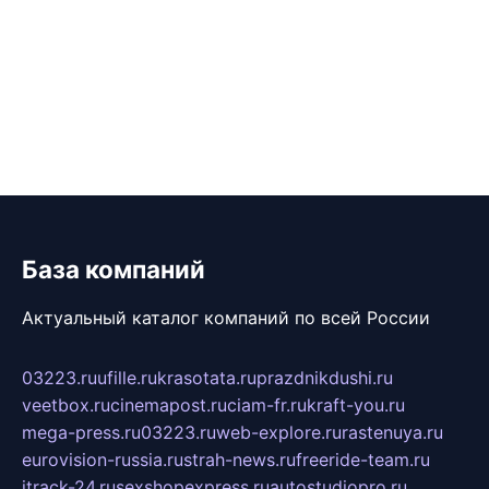
База компаний
Актуальный каталог компаний по всей России
03223.ru
ufille.ru
krasotata.ru
prazdnikdushi.ru
veetbox.ru
cinemapost.ru
ciam-fr.ru
kraft-you.ru
mega-press.ru
03223.ru
web-explore.ru
rastenuya.ru
eurovision-russia.ru
strah-news.ru
freeride-team.ru
itrack-24.ru
sexshopexpress.ru
autostudiopro.ru