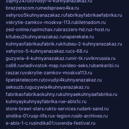
zajmy24.ru
tovudyi-4-kuhnyanazakaz.ru
brazzerscom.ru
medsprawo4ka.ru
xehyroo5kuhnyanazakaz.ru
fabrikayfabrikaefabrika.ru
vskrytie-zamkov-moskva-113.ru
biletnadom.ru
zed-online.ru
pimchax.ru
brazzers-hd.ru
z-host.ru
kitubeu2kuhnyanazakaz.ru
naperekate.ru
kuhnyaofabrikaufabrik.ru
kitubeu-2-kuhnyanazakaz.ru
xehyroo-5-kuhnyanazakaz.ru
cs-68.ru
guzywia-4-kuhnyanazakaz.ru
mir-tk.ru
vlknrussia.ru
cs68.ru
vladivostok-map.ru
video-seks.ru
bankaribi.ru
raszar.ru
vskrytie-zamkov-moskva113.ru
lipetsktelecom.ru
tovudyi4kuhnyanazakaz.ru
seksuzb.ru
guzywia4kuhnyanazakaz.ru
fabrikaofabrikaokuhny.ru
kuhnyaekuhnyaafabrika.ru
kuhnyaykuhnyayfabrika.ru
e-abis1c.ru
store-brawl-stars.ru
kts-services.ru
dark-sand.ru
sindika-01.ru
sp-life.ru
x-legion.ru
sib-archives.ru
e-abis-1-c.ru
sindika01.ru
venda-festival.ru