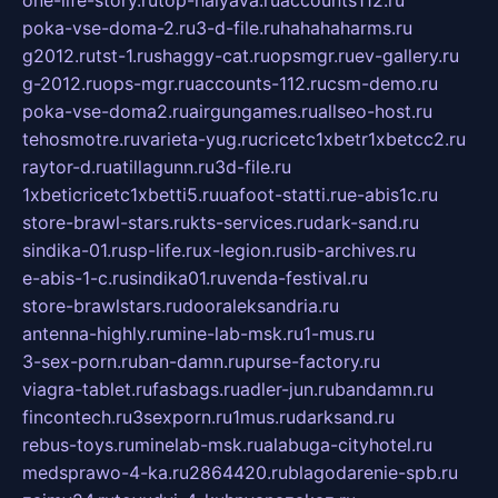
poka-vse-doma-2.ru
3-d-file.ru
hahahaharms.ru
g2012.ru
tst-1.ru
shaggy-cat.ru
opsmgr.ru
ev-gallery.ru
g-2012.ru
ops-mgr.ru
accounts-112.ru
csm-demo.ru
poka-vse-doma2.ru
airgungames.ru
allseo-host.ru
tehosmotre.ru
varieta-yug.ru
cricetc1xbetr1xbetcc2.ru
raytor-d.ru
atillagunn.ru
3d-file.ru
1xbeticricetc1xbetti5.ru
uafoot-statti.ru
e-abis1c.ru
store-brawl-stars.ru
kts-services.ru
dark-sand.ru
sindika-01.ru
sp-life.ru
x-legion.ru
sib-archives.ru
e-abis-1-c.ru
sindika01.ru
venda-festival.ru
store-brawlstars.ru
dooraleksandria.ru
antenna-highly.ru
mine-lab-msk.ru
1-mus.ru
3-sex-porn.ru
ban-damn.ru
purse-factory.ru
viagra-tablet.ru
fasbags.ru
adler-jun.ru
bandamn.ru
fincontech.ru
3sexporn.ru
1mus.ru
darksand.ru
rebus-toys.ru
minelab-msk.ru
alabuga-cityhotel.ru
medsprawo-4-ka.ru
2864420.ru
blagodarenie-spb.ru