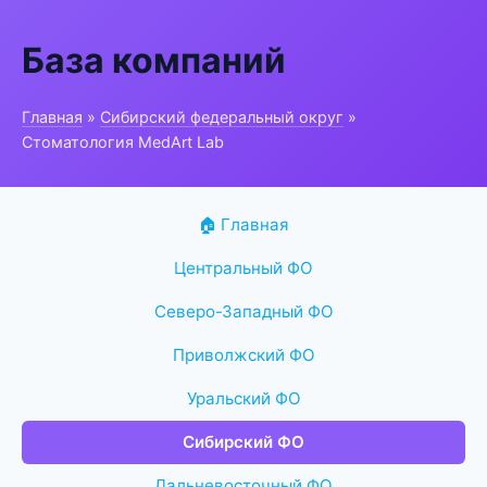
База компаний
Главная
»
Сибирский федеральный округ
»
Стоматология MedArt Lab
🏠 Главная
Центральный ФО
Северо-Западный ФО
Приволжский ФО
Уральский ФО
Сибирский ФО
Дальневосточный ФО