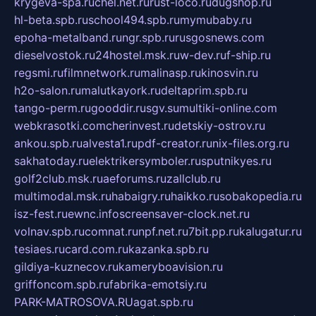
krygeva-spa.ru
chel.net.ru
rust-loco.ru
dugshop.ru
hl-beta.spb.ru
school494.spb.ru
mymubaby.ru
epoha-metalband.ru
ngr.spb.ru
rusgosnews.com
dieselvostok.ru
24hostel.msk.ru
w-dev.ru
f-ship.ru
regsmi.ru
filmnetwork.ru
malinasp.ru
kinosvin.ru
h2o-salon.ru
malutkayork.ru
deltaprim.spb.ru
tango-perm.ru
gooddir.ru
sgv.su
multiki-online.com
webkrasotki.com
cherinvest.ru
detskiy-ostrov.ru
ankou.spb.ru
alvesta1.ru
pdf-creator.ru
nix-files.org.ru
sakhatoday.ru
elektrikersymboler.ru
sputnikyes.ru
golf2club.msk.ru
aeforums.ru
zallclub.ru
multimodal.msk.ru
habaigry.ru
haikko.ru
sobakopedia.ru
isz-fest.ru
ewnc.info
screensaver-clock.net.ru
volnav.spb.ru
comnat.ru
npf.net.ru
7bit.pp.ru
kalugatur.ru
tesiaes.ru
card.com.ru
kazanka.spb.ru
gildiya-kuznecov.ru
kameryboavision.ru
griffoncom.spb.ru
fabrika-emotsiy.ru
PARK-MATROSOVA.RU
agat.spb.ru