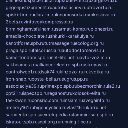
onlinekinospace.ru
startupstudio-fefu.ru
zarges-ru.ru
gegenjustizunrecht.ru
autobalashov.ru
utrovortu.ru
spiski-firm.ru
elara-m.ru
kinomusorka.ru
mkcslava.ru
2bets.ru
vintovoykompressor.ru
birminghamvsfulham.ru
sarmat-komp.ru
pioneeri.ru
amadis-chocolate.ru
shkurki-karakulya.ru
kanotiforet.spb.ru
tutmassage.ru
ecolog.org.ru
praga.spb.ru
falcorussia.ru
autodoctorservis.ru
kamertondom.spb.ru
net-life.net.ru
avto-vozim.ru
sakhcamera.ru
alliance-electro.spb.ru
stroyavt.ru
controlweb1.ru
tdsak74.ru
kinzozo-ru.ru
kvotka.ru
iron-snab.ru
costa-bella.ru
eugrus.pp.ru
associaciya39.ru
primexpo.spb.ru
bezmorchin.ru
ia2.ru
cpt21.ru
ispecspb.ru
regahost.ru
kolosok-elita.ru
tae-kwon.ru
consrio.com.ru
insiam.ru
avegainfo.ru
archery161.ru
bigencyclica.ru
vlast16.ru
korru.net
sarmiento.spb.su
extelopedia.ru
lammin-suo.spb.ru
iskatour.spb.ru
snpi.org.ru
running-line.ru