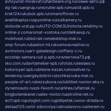
avtoyurist-moskva1.ru
hardware.org.ru
схема-авто.рф
dg-lab.ru
angrup.ru
recruiter.spb.ru
music8.spb.ru
krsk124.ru
kubok.spb.ru
romanofforex.ru
analitikaplus.ru
spyonline.ru
zosikamery.ru
sloboda-ural.pp.ru
AUTO-COM.SU
hohota.net
alimy.ru
online-z.com
aromat-vostoka.ru
otdelkaexp.ru
mobilvest.ru
bbd.net.ru
mebelshop.msk.ru
smp-forum.ru
bastion-td.ru
kosmoscreative.ru
avrmotors.ru
art-galadesign.ru
tiffany-c.ru
ecostep-samara.ru
d-p.spb.ru
галактика73.рф
sko.com.ru
davitamebel-spb.ru
fotsis.ru
tesiaes.ru
kokoroyari.spb.ru
blesna-kazan.ru
mossilver.ru
lenderoq.ru
sergeydobrin.ru
tochkazvuka.msk.ru
people-of-art.ru
bezzubova.ru
clubtibet.ru
orior-aks.ru
dynamoauto.ru
szk-favorit.ru
carlines.ru
flatnsk.ru
kingbolenskaner.ru
alex-motor.ru
astroline.net.ru
act1.spb.ru
polyglot.com.ru
gidlipetsk.ru
ooo-driada.ru
detsad125.ru
mir-zdoroviya.ru
bruslanovo.ru
siterem.ru