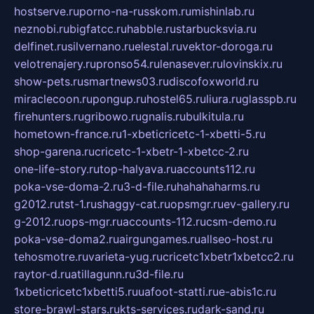
hostserve.ru
porno-na-russkom.ru
mishinlab.ru
neznobi.ru
bigfatcc.ru
habble.ru
starbucksvia.ru
delfinet.ru
silvernano.ru
elestal.ru
vektor-doroga.ru
velotrenajery.ru
pronso54.ru
lenasever.ru
lovinskix.ru
show-pets.ru
smartnews03.ru
discofoxworld.ru
miraclecoon.ru
pongup.ru
hostel65.ru
liura.ru
glasspb.ru
firehunters.ru
gribowo.ru
gnalis.ru
bulkitula.ru
hometown-france.ru
1-xbeticricetc-1-xbetti-5.ru
shop-garena.ru
cricetc-1-xbetr-1-xbetcc-2.ru
one-life-story.ru
top-halyava.ru
accounts112.ru
poka-vse-doma-2.ru
3-d-file.ru
hahahaharms.ru
g2012.ru
tst-1.ru
shaggy-cat.ru
opsmgr.ru
ev-gallery.ru
g-2012.ru
ops-mgr.ru
accounts-112.ru
csm-demo.ru
poka-vse-doma2.ru
airgungames.ru
allseo-host.ru
tehosmotre.ru
varieta-yug.ru
cricetc1xbetr1xbetcc2.ru
raytor-d.ru
atillagunn.ru
3d-file.ru
1xbeticricetc1xbetti5.ru
uafoot-statti.ru
e-abis1c.ru
store-brawl-stars.ru
kts-services.ru
dark-sand.ru