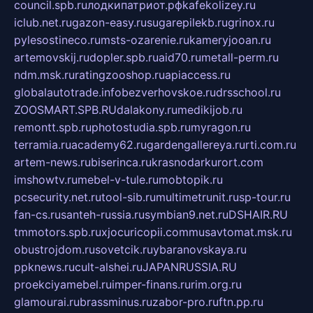
council.spb.ru
лодкипатриот.рф
kafekolizey.ru
iclub.net.ru
gazon-easy.ru
sugarepilekb.ru
grinox.ru
pylesostineco.ru
msts-ozarenie.ru
kameryjooan.ru
artemovskij.ru
dopler.spb.ru
aid70.ru
metall-perm.ru
ndm.msk.ru
ratingzooshop.ru
apiaccess.ru
globalautotrade.info
bezverhovskoe.ru
drsschool.ru
ZOOSMART.SPB.RU
dalakony.ru
medikijob.ru
remontt.spb.ru
photostudia.spb.ru
myragon.ru
terramia.ru
academy62.ru
gardengallereya.ru
rti.com.ru
artem-news.ru
biserinca.ru
krasnodarkurort.com
imshowtv.ru
mebel-v-tule.ru
mobtopik.ru
pcsecurity.net.ru
tool-sib.ru
multimetrunit.ru
sp-tour.ru
fan-cs.ru
santeh-russia.ru
symbian9.net.ru
DSHAIR.RU
tmmotors.spb.ru
xjocuricopii.com
musavtomat.msk.ru
obustrojdom.ru
sovetcik.ru
ybaranovskaya.ru
ppknews.ru
cult-alshei.ru
JAPANRUSSIA.RU
proekciyamebel.ru
imper-finans.ru
rim.org.ru
glamourai.ru
brassminus.ru
zabor-pro.ru
ftn.pp.ru