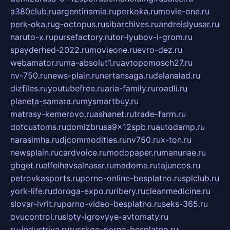
a380club.ru
argentinamia.ru
perkoka.ru
movie-one.ru
perk-oka.ru
g-octopus.ru
sibarchives.ru
andreislyusar.ru
naruto-x.ru
pursefactory.ru
tor-lyubov-i-grom.ru
spayderhed-2022.ru
movieone.ru
evro-dez.ru
webamator.ru
ma-absolut1.ru
avtopomosch27.ru
nv-750.ru
news-plain.ru
nertansaga.ru
delanalad.ru
dizfiles.ru
youtubefree.ru
aria-family.ru
roadli.ru
planeta-samara.ru
mysmartbuy.ru
matrasy-kemerovo.ru
ashanet.ru
trade-farm.ru
dotcustoms.ru
domizbrusa9x12spb.ru
autodamp.ru
narasimha.ru
djcommodities.ru
nv750.ru
x-ton.ru
newsplain.ru
cardvoice.ru
modopaper.ru
manunae.ru
gbget.ru
alfeihavsalnassr.ru
madoma.ru
tajuncos.ru
petrovkasports.ru
porno-online-besplatno.ru
splclub.ru
york-life.ru
doroga-expo.ru
ribery.ru
cleanmedicine.ru
slovar-ivrit.ru
porno-video-besplatno.ru
seks-365.ru
ovucontrol.ru
sloty-igrovyye-avtomaty.ru
ru-industriya.ru
russkoe-porno-besplatno.ru