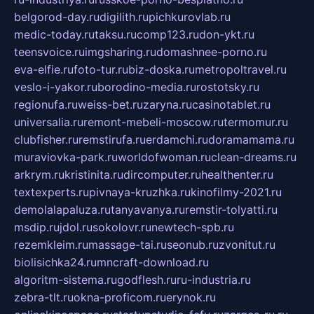
belgorod-day.ru
digilith.ru
pichkurovlab.ru
medic-today.ru
taksu.ru
comp123.ru
don-ykt.ru
teensvoice.ru
imgsharing.ru
domashnee-porno.ru
eva-elfie.ru
foto-tur.ru
biz-doska.ru
metropoltravel.ru
veslo-i-yakor.ru
borodino-media.ru
rostotsky.ru
regionufa.ru
weiss-bet.ru
zaryna.ru
casinotablet.ru
universalia.ru
remont-mebeli-moscow.ru
termomur.ru
clubfisher.ru
remstirufa.ru
erdamchi.ru
doramamama.ru
muraviovka-park.ru
worldofwoman.ru
clean-dreams.ru
arkrym.ru
kristinita.ru
dircomputer.ru
healthenter.ru
textexperts.ru
pivnaya-kruzhka.ru
kinofilmy-2021.ru
demolalapaluza.ru
tanyavanya.ru
remstir-tolyatti.ru
msdip.ru
jdol.ru
sokolovr.ru
newtech-spb.ru
rezemkleim.ru
massage-tai.ru
seonub.ru
zvonitut.ru
biolisichka24.ru
mncraft-download.ru
algoritm-sistema.ru
godflesh.ru
ru-industria.ru
zebra-tlt.ru
okna-proficom.ru
erynok.ru