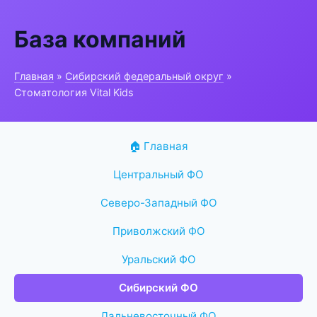
База компаний
Главная
»
Сибирский федеральный округ
»
Стоматология Vital Kids
🏠 Главная
Центральный ФО
Северо-Западный ФО
Приволжский ФО
Уральский ФО
Сибирский ФО
Дальневосточный ФО