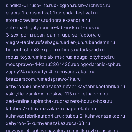
sindika-01.ru
sp-life.ru
x-legion.ru
sib-archives.ru
e-abis-1-c.ru
sindika01.ru
venda-festival.ru
store-brawlstars.ru
dooraleksandria.ru
antenna-highly.ru
mine-lab-msk.ru
1-mus.ru
3-sex-porn.ru
ban-damn.ru
purse-factory.ru
viagra-tablet.ru
fasbags.ru
adler-jun.ru
bandamn.ru
fincontech.ru
3sexporn.ru
1mus.ru
darksand.ru
rebus-toys.ru
minelab-msk.ru
alabuga-cityhotel.ru
medsprawo-4-ka.ru
2864420.ru
blagodarenie-spb.ru
zajmy24.ru
tovudyi-4-kuhnyanazakaz.ru
brazzerscom.ru
medsprawo4ka.ru
xehyroo5kuhnyanazakaz.ru
fabrikayfabrikaefabrika.ru
vskrytie-zamkov-moskva-113.ru
biletnadom.ru
zed-online.ru
pimchax.ru
brazzers-hd.ru
z-host.ru
kitubeu2kuhnyanazakaz.ru
naperekate.ru
kuhnyaofabrikaufabrik.ru
kitubeu-2-kuhnyanazakaz.ru
xehyroo-5-kuhnyanazakaz.ru
cs-68.ru
guzywia-4-kuhnyanazakaz.ru
mir-tk.ru
vlknrussia.ru