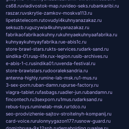
cs68.ru
vladivostok-map.ru
video-seks.ru
bankaribi.ru
raszar.ru
vskrytie-zamkov-moskva113.ru
lipetsktelecom.ru
tovudyi4kuhnyanazakaz.ru
seksuzb.ru
guzywia4kuhnyanazakaz.ru
fabrikaofabrikaokuhny.ru
kuhnyaekuhnyaafabrika.ru
kuhnyaykuhnyayfabrika.ru
e-abis1c.ru
store-brawl-stars.ru
kts-services.ru
dark-sand.ru
sindika-01.ru
sp-life.ru
x-legion.ru
sib-archives.ru
e-abis-1-c.ru
sindika01.ru
venda-festival.ru
store-brawlstars.ru
dooraleksandria.ru
antenna-highly.ru
mine-lab-msk.ru
1-mus.ru
3-sex-porn.ru
ban-damn.ru
purse-factory.ru
viagra-tablet.ru
fasbags.ru
adler-jun.ru
bandamn.ru
fincontech.ru
3sexporn.ru
1mus.ru
darksand.ru
rebus-toys.ru
minelab-msk.ru
rtdco.ru
seo-prodvizhenie-sajtov-stroitelnyh-kompanij.ru
card-voice.ru
rulonnyygazon177.ru
snow-guard.ru
domizbrusa-9x12spb.ru
demaholding.ru
aalse.ru