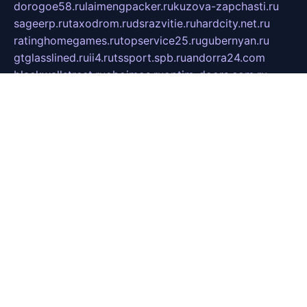
dorogoe58.ru
laimengpacker.ru
kuzova-zapchasti.ru
sageerp.ru
taxodrom.ru
dsrazvitie.ru
hardcity.net.ru
ratinghomegames.ru
topservice25.ru
gubernyan.ru
gtglasslined.ru
ii4.ru
tssport.spb.ru
andorra24.com
blackwallstreet.ru
oboimos.ru
optim-doors.com.ru
ikuch.ru
nycr.org.ru
npa21.ru
vremya-ch.spb.ru
desert000.ru
ivtorgi.ru
ifiori.ru
catalog-statei.ru
dcv.org.ru
spetsmaster174.ru
ipkameryhiseeu.ru
dum26.ru
ruspol.spb.ru
fr-opendp.ru
kam-solnyshko.ru
cheyenne-arapaho.ru
sevzapmetal.spb.ru
ted-lapidus.spb.ru
parasite-eliminator.ru
sigma-complete.ru
modernworld.ru
dama-moda.ru
eholot-group.ru
sk-nvkz.ru
DRONGOLD.RU
democratia2.ru
i-farmer.ru
mass-sport.org
jablonex.spb.ru
bookmess.ru
linkword.ru
refineua.com.ru
cs-spec.net.ru
altay-mebel.ru
DNK-THEATRE.RU
mechaniks.spb.ru
ipcamtechage.ru
skosta.ru
a-sun.ru
stroy-ldsp.ru
snowlands.org.ru