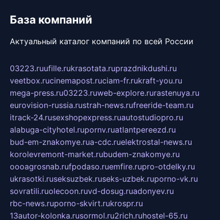
База компаний
Актуальный каталог компаний по всей России
03223.ru
ufille.ru
krasotata.ru
prazdnikdushi.ru
veetbox.ru
cinemapost.ru
ciam-fr.ru
kraft-you.ru
mega-press.ru
03223.ru
web-explore.ru
rastenuya.ru
eurovision-russia.ru
strah-news.ru
freeride-team.ru
itrack-24.ru
sexshopexpress.ru
autostudiopro.ru
alabuga-cityhotel.ru
pornv.ru
atlantpereezd.ru
bud-em-znakomye.ru
a-cdc.ru
elektrostal-news.ru
korolevremont-market.ru
budem-znakomye.ru
oooagrosnab.ru
fpodaso.ru
emfire.ru
pro-otdelky.ru
ukrasotki.ru
seksuzbek.ru
seks-uzbek.ru
porno-vk.ru
sovratili.ru
olecoon.ru
vd-dosug.ru
adonyev.ru
rbc-news.ru
porno-skvirt.ru
krospr.ru
13autor-kolonka.ru
sormol.ru
2rich.ru
hostel-65.ru