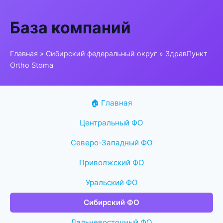
База компаний
Главная
»
Сибирский федеральный округ
» ЗдравПункт
Ortho Stoma
🏠 Главная
Центральный ФО
Северо-Западный ФО
Приволжский ФО
Уральский ФО
Сибирский ФО
Дальневосточный ФО