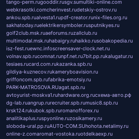
tango-perm.ru
gooddir.ru
sgv.su
multiki-online.com
webkrasotki.com
cherinvest.ru
detskiy-ostrov.ru
ankou.spb.ru
alvesta1.ru
pdf-creator.ru
nix-files.org.ru
sakhatoday.ru
elektrikersymboler.ru
sputnikyes.ru
golf2club.msk.ru
aeforums.ru
zallclub.ru
multimodal.msk.ru
habaigry.ru
haikko.ru
sobakopedia.ru
isz-fest.ru
ewnc.info
screensaver-clock.net.ru
volnav.spb.ru
comnat.ru
npf.net.ru
7bit.pp.ru
kalugatur.ru
tesiaes.ru
card.com.ru
kazanka.spb.ru
gildiya-kuznecov.ru
kameryboavision.ru
griffoncom.spb.ru
fabrika-emotsiy.ru
PARK-MATROSOVA.RU
agat.spb.ru
avtoyurist-moskva1.ru
hardware.org.ru
схема-авто.рф
dg-lab.ru
angrup.ru
recruiter.spb.ru
music8.spb.ru
krsk124.ru
kubok.spb.ru
romanofforex.ru
analitikaplus.ru
spyonline.ru
zosikamery.ru
sloboda-ural.pp.ru
AUTO-COM.SU
hohota.net
alimy.ru
online-z.com
aromat-vostoka.ru
otdelkaexp.ru