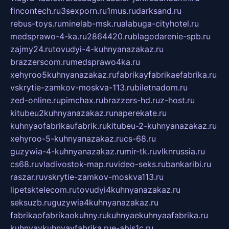
fincontech.ru
3sexporn.ru
1mus.ru
darksand.ru
rebus-toys.ru
minelab-msk.ru
alabuga-cityhotel.ru
medsprawo-4-ka.ru
2864420.ru
blagodarenie-spb.ru
zajmy24.ru
tovudyi-4-kuhnyanazakaz.ru
brazzerscom.ru
medsprawo4ka.ru
xehyroo5kuhnyanazakaz.ru
fabrikayfabrikaefabrika.ru
vskrytie-zamkov-moskva-113.ru
biletnadom.ru
zed-online.ru
pimchax.ru
brazzers-hd.ru
z-host.ru
kitubeu2kuhnyanazakaz.ru
naperekate.ru
kuhnyaofabrikaufabrik.ru
kitubeu-2-kuhnyanazakaz.ru
xehyroo-5-kuhnyanazakaz.ru
cs-68.ru
guzywia-4-kuhnyanazakaz.ru
mir-tk.ru
vlknrussia.ru
cs68.ru
vladivostok-map.ru
video-seks.ru
bankaribi.ru
raszar.ru
vskrytie-zamkov-moskva113.ru
lipetsktelecom.ru
tovudyi4kuhnyanazakaz.ru
seksuzb.ru
guzywia4kuhnyanazakaz.ru
fabrikaofabrikaokuhny.ru
kuhnyaekuhnyaafabrika.ru
kuhnyaykuhnyayfabrika.ru
e-abis1c.ru