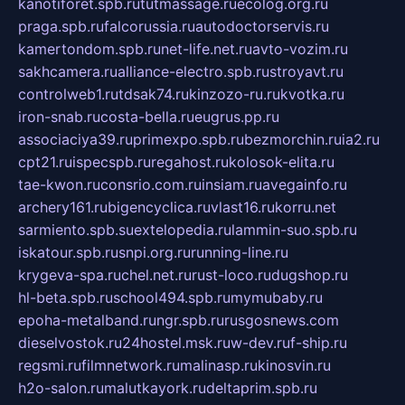
kanotiforet.spb.ru
tutmassage.ru
ecolog.org.ru
praga.spb.ru
falcorussia.ru
autodoctorservis.ru
kamertondom.spb.ru
net-life.net.ru
avto-vozim.ru
sakhcamera.ru
alliance-electro.spb.ru
stroyavt.ru
controlweb1.ru
tdsak74.ru
kinzozo-ru.ru
kvotka.ru
iron-snab.ru
costa-bella.ru
eugrus.pp.ru
associaciya39.ru
primexpo.spb.ru
bezmorchin.ru
ia2.ru
cpt21.ru
ispecspb.ru
regahost.ru
kolosok-elita.ru
tae-kwon.ru
consrio.com.ru
insiam.ru
avegainfo.ru
archery161.ru
bigencyclica.ru
vlast16.ru
korru.net
sarmiento.spb.su
extelopedia.ru
lammin-suo.spb.ru
iskatour.spb.ru
snpi.org.ru
running-line.ru
krygeva-spa.ru
chel.net.ru
rust-loco.ru
dugshop.ru
hl-beta.spb.ru
school494.spb.ru
mymubaby.ru
epoha-metalband.ru
ngr.spb.ru
rusgosnews.com
dieselvostok.ru
24hostel.msk.ru
w-dev.ru
f-ship.ru
regsmi.ru
filmnetwork.ru
malinasp.ru
kinosvin.ru
h2o-salon.ru
malutkayork.ru
deltaprim.spb.ru