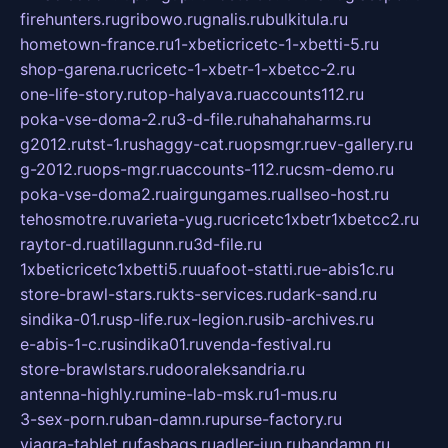
firehunters.ru
gribowo.ru
gnalis.ru
bulkitula.ru
hometown-france.ru
1-xbeticricetc-1-xbetti-5.ru
shop-garena.ru
cricetc-1-xbetr-1-xbetcc-2.ru
one-life-story.ru
top-halyava.ru
accounts112.ru
poka-vse-doma-2.ru
3-d-file.ru
hahahaharms.ru
g2012.ru
tst-1.ru
shaggy-cat.ru
opsmgr.ru
ev-gallery.ru
g-2012.ru
ops-mgr.ru
accounts-112.ru
csm-demo.ru
poka-vse-doma2.ru
airgungames.ru
allseo-host.ru
tehosmotre.ru
varieta-yug.ru
cricetc1xbetr1xbetcc2.ru
raytor-d.ru
atillagunn.ru
3d-file.ru
1xbeticricetc1xbetti5.ru
uafoot-statti.ru
e-abis1c.ru
store-brawl-stars.ru
kts-services.ru
dark-sand.ru
sindika-01.ru
sp-life.ru
x-legion.ru
sib-archives.ru
e-abis-1-c.ru
sindika01.ru
venda-festival.ru
store-brawlstars.ru
dooraleksandria.ru
antenna-highly.ru
mine-lab-msk.ru
1-mus.ru
3-sex-porn.ru
ban-damn.ru
purse-factory.ru
viagra-tablet.ru
fasbags.ru
adler-jun.ru
bandamn.ru