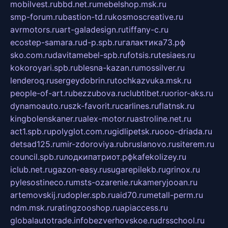
mobilvest.ru
bbd.net.ru
mebelshop.msk.ru
smp-forum.ru
bastion-td.ru
kosmoscreative.ru
avrmotors.ru
art-galadesign.ru
tiffany-c.ru
ecostep-samara.ru
d-p.spb.ru
галактика73.рф
sko.com.ru
davitamebel-spb.ru
fotsis.ru
tesiaes.ru
kokoroyari.spb.ru
blesna-kazan.ru
mossilver.ru
lenderoq.ru
sergeydobrin.ru
tochkazvuka.msk.ru
people-of-art.ru
bezzubova.ru
clubtibet.ru
orior-aks.ru
dynamoauto.ru
szk-favorit.ru
carlines.ru
flatnsk.ru
kingbolenskaner.ru
alex-motor.ru
astroline.net.ru
act1.spb.ru
polyglot.com.ru
gidlipetsk.ru
ooo-driada.ru
detsad125.ru
mir-zdoroviya.ru
bruslanovo.ru
siterem.ru
council.spb.ru
лодкипатриот.рф
kafekolizey.ru
iclub.net.ru
gazon-easy.ru
sugarepilekb.ru
grinox.ru
pylesostineco.ru
msts-ozarenie.ru
kameryjooan.ru
artemovskij.ru
dopler.spb.ru
aid70.ru
metall-perm.ru
ndm.msk.ru
ratingzooshop.ru
apiaccess.ru
globalautotrade.info
bezverhovskoe.ru
drsschool.ru