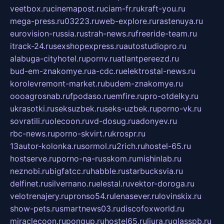
veetbox.ru
cinemapost.ru
ciam-fr.ru
kraft-you.ru
mega-press.ru
03223.ru
web-explore.ru
rastenuya.ru
eurovision-russia.ru
strah-news.ru
freeride-team.ru
itrack-24.ru
sexshopexpress.ru
autostudiopro.ru
alabuga-cityhotel.ru
pornv.ru
atlantpereezd.ru
bud-em-znakomye.ru
a-cdc.ru
elektrostal-news.ru
korolevremont-market.ru
budem-znakomye.ru
oooagrosnab.ru
fpodaso.ru
emfire.ru
pro-otdelky.ru
ukrasotki.ru
seksuzbek.ru
seks-uzbek.ru
porno-vk.ru
sovratili.ru
olecoon.ru
vd-dosug.ru
adonyev.ru
rbc-news.ru
porno-skvirt.ru
krospr.ru
13autor-kolonka.ru
sormol.ru
2rich.ru
hostel-65.ru
hostserve.ru
porno-na-russkom.ru
mishinlab.ru
neznobi.ru
bigfatcc.ru
habble.ru
starbucksvia.ru
delfinet.ru
silvernano.ru
elestal.ru
vektor-doroga.ru
velotrenajery.ru
pronso54.ru
lenasever.ru
lovinskix.ru
show-pets.ru
smartnews03.ru
discofoxworld.ru
miraclecoon.ru
pongup.ru
hostel65.ru
liura.ru
glasspb.ru