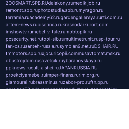
ZOOSMART.SPB.RU
dalakony.ru
medikijob.ru
remontt.spb.ru
photostudia.spb.ru
myragon.ru
terramia.ru
academy62.ru
gardengallereya.ru
rti.com.ru
artem-news.ru
biserinca.ru
krasnodarkurort.com
imshowtv.ru
mebel-v-tule.ru
mobtopik.ru
pcsecurity.net.ru
tool-sib.ru
multimetrunit.ru
sp-tour.ru
fan-cs.ru
santeh-russia.ru
symbian9.net.ru
DSHAIR.RU
tmmotors.spb.ru
xjocuricopii.com
musavtomat.msk.ru
obustrojdom.ru
sovetcik.ru
ybaranovskaya.ru
ppknews.ru
cult-alshei.ru
JAPANRUSSIA.RU
proekciyamebel.ru
imper-finans.ru
rim.org.ru
glamourai.ru
brassminus.ru
zabor-pro.ru
ftn.pp.ru
dorogoe58.ru
laimengpacker.ru
kuzova-zapchasti.ru
sageerp.ru
taxodrom.ru
dsrazvitie.ru
hardcity.net.ru
ratinghomegames.ru
topservice25.ru
gubernyan.ru
gtglasslined.ru
ii4.ru
tssport.spb.ru
andorra24.com
blackwallstreet.ru
oboimos.ru
optim-doors.com.ru
ikuch.ru
nycr.org.ru
npa21.ru
vremya-ch.spb.ru