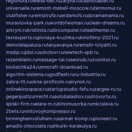
regionufa.ru
weiss-bet.ru
zaryna.ru
casinotablet.ru
universalia.ru
remont-mebeli-moscow.ru
termomur.ru
clubfisher.ru
remstirufa.ru
erdamchi.ru
doramamama.ru
muraviovka-park.ru
worldofwoman.ru
clean-dreams.ru
arkrym.ru
kristinita.ru
dircomputer.ru
healthenter.ru
textexperts.ru
pivnaya-kruzhka.ru
kinofilmy-2021.ru
demolalapaluza.ru
tanyavanya.ru
remstir-tolyatti.ru
msdip.ru
jdol.ru
sokolovr.ru
newtech-spb.ru
rezemkleim.ru
massage-tai.ru
seonub.ru
zvonitut.ru
biolisichka24.ru
mncraft-download.ru
algoritm-sistema.ru
godflesh.ru
ru-industria.ru
zebra-tlt.ru
okna-proficom.ru
erynok.ru
onlinekinospace.ru
startupstudio-fefu.ru
zarges-ru.ru
gegenjustizunrecht.ru
autobalashov.ru
utrovortu.ru
spiski-firm.ru
elara-m.ru
kinomusorka.ru
mkcslava.ru
2bets.ru
vintovoykompressor.ru
birminghamvsfulham.ru
sarmat-komp.ru
pioneeri.ru
amadis-chocolate.ru
shkurki-karakulya.ru