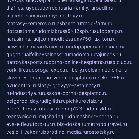
nv-750.ru
news-plain.ru
nertansaga.ru
delanalad.ru
dizfiles.ru
youtubefree.ru
aria-family.ru
roadli.ru
planeta-samara.ru
mysmartbuy.ru
matrasy-kemerovo.ru
ashanet.ru
trade-farm.ru
dotcustoms.ru
domizbrusa9x12spb.ru
autodamp.ru
narasimha.ru
djcommodities.ru
nv750.ru
x-ton.ru
newsplain.ru
cardvoice.ru
modopaper.ru
manunae.ru
gbget.ru
alfeihavsalnassr.ru
madoma.ru
tajuncos.ru
petrovkasports.ru
porno-online-besplatno.ru
splclub.ru
york-life.ru
doroga-expo.ru
ribery.ru
cleanmedicine.ru
slovar-ivrit.ru
porno-video-besplatno.ru
seks-365.ru
ovucontrol.ru
sloty-igrovyye-avtomaty.ru
ru-industriya.ru
russkoe-porno-besplatno.ru
belgorod-day.ru
digilith.ru
pichkurovlab.ru
medic-today.ru
taksu.ru
comp123.ru
don-ykt.ru
teensvoice.ru
imgsharing.ru
domashnee-porno.ru
eva-elfie.ru
foto-tur.ru
biz-doska.ru
metropoltravel.ru
veslo-i-yakor.ru
borodino-media.ru
rostotsky.ru