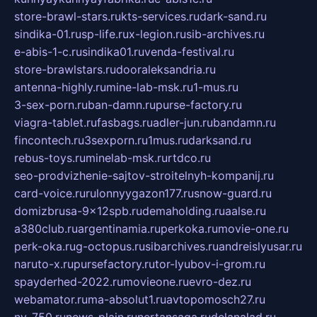
store-brawl-stars.ru
kts-services.ru
dark-sand.ru
sindika-01.ru
sp-life.ru
x-legion.ru
sib-archives.ru
e-abis-1-c.ru
sindika01.ru
venda-festival.ru
store-brawlstars.ru
dooraleksandria.ru
antenna-highly.ru
mine-lab-msk.ru
1-mus.ru
3-sex-porn.ru
ban-damn.ru
purse-factory.ru
viagra-tablet.ru
fasbags.ru
adler-jun.ru
bandamn.ru
fincontech.ru
3sexporn.ru
1mus.ru
darksand.ru
rebus-toys.ru
minelab-msk.ru
rtdco.ru
seo-prodvizhenie-sajtov-stroitelnyh-kompanij.ru
card-voice.ru
rulonnyygazon177.ru
snow-guard.ru
domizbrusa-9x12spb.ru
demaholding.ru
aalse.ru
a380club.ru
argentinamia.ru
perkoka.ru
movie-one.ru
perk-oka.ru
g-octopus.ru
sibarchives.ru
andreislyusar.ru
naruto-x.ru
pursefactory.ru
tor-lyubov-i-grom.ru
spayderhed-2022.ru
movieone.ru
evro-dez.ru
webamator.ru
ma-absolut1.ru
avtopomosch27.ru