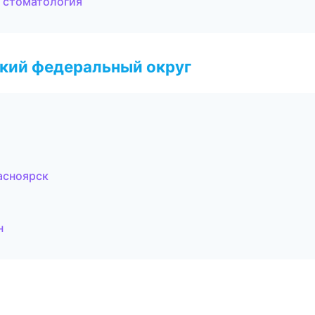
я стоматология
ский федеральный округ
асноярск
н