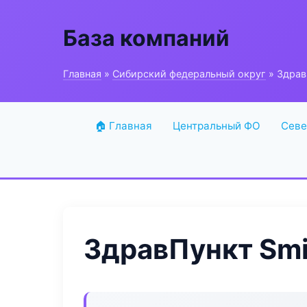
База компаний
Главная
»
Сибирский федеральный округ
» ЗдравП
🏠 Главная
Центральный ФО
Севе
ЗдравПункт Smil