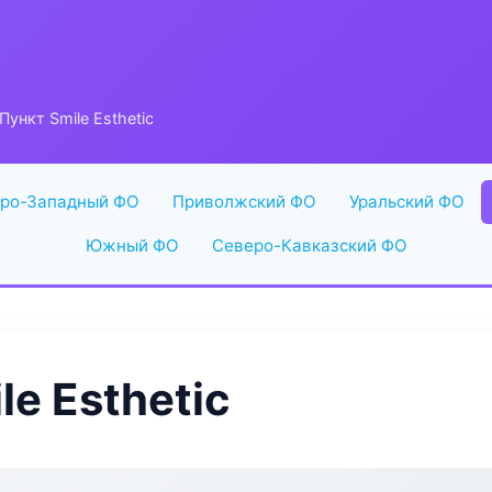
ункт Smile Esthetic
ро-Западный ФО
Приволжский ФО
Уральский ФО
Южный ФО
Северо-Кавказский ФО
e Esthetic