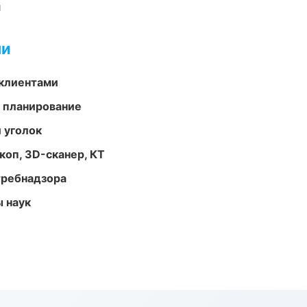
и
ми
 клиентами
 планирование
 уголок
оп, 3D-сканер, КТ
требнадзора
ы наук