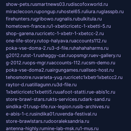
show-pets.ru
smartnews03.ru
discofoxworld.ru
miraclecoon.ru
pongup.ru
hostel65.ru
liura.ru
glasspb.ru
firehunters.ru
gribowo.ru
gnalis.ru
bulkitula.ru
hometown-france.ru
1-xbeticricetc-1-xbetti-5.ru
shop-garena.ru
cricetc-1-xbetr-1-xbetcc-2.ru
one-life-story.ru
top-halyava.ru
accounts112.ru
poka-vse-doma-2.ru
3-d-file.ru
hahahaharms.ru
g2012.ru
tst-1.ru
shaggy-cat.ru
opsmgr.ru
ev-gallery.ru
g-2012.ru
ops-mgr.ru
accounts-112.ru
csm-demo.ru
poka-vse-doma2.ru
airgungames.ru
allseo-host.ru
tehosmotre.ru
varieta-yug.ru
cricetc1xbetr1xbetcc2.ru
raytor-d.ru
atillagunn.ru
3d-file.ru
1xbeticricetc1xbetti5.ru
uafoot-statti.ru
e-abis1c.ru
store-brawl-stars.ru
kts-services.ru
dark-sand.ru
sindika-01.ru
sp-life.ru
x-legion.ru
sib-archives.ru
e-abis-1-c.ru
sindika01.ru
venda-festival.ru
store-brawlstars.ru
dooraleksandria.ru
antenna-highly.ru
mine-lab-msk.ru
1-mus.ru