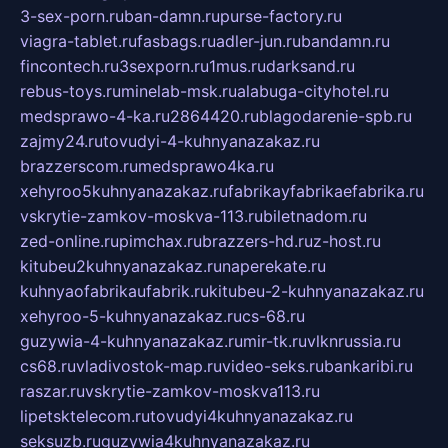
3-sex-porn.ru
ban-damn.ru
purse-factory.ru
viagra-tablet.ru
fasbags.ru
adler-jun.ru
bandamn.ru
fincontech.ru
3sexporn.ru
1mus.ru
darksand.ru
rebus-toys.ru
minelab-msk.ru
alabuga-cityhotel.ru
medsprawo-4-ka.ru
2864420.ru
blagodarenie-spb.ru
zajmy24.ru
tovudyi-4-kuhnyanazakaz.ru
brazzerscom.ru
medsprawo4ka.ru
xehyroo5kuhnyanazakaz.ru
fabrikayfabrikaefabrika.ru
vskrytie-zamkov-moskva-113.ru
biletnadom.ru
zed-online.ru
pimchax.ru
brazzers-hd.ru
z-host.ru
kitubeu2kuhnyanazakaz.ru
naperekate.ru
kuhnyaofabrikaufabrik.ru
kitubeu-2-kuhnyanazakaz.ru
xehyroo-5-kuhnyanazakaz.ru
cs-68.ru
guzywia-4-kuhnyanazakaz.ru
mir-tk.ru
vlknrussia.ru
cs68.ru
vladivostok-map.ru
video-seks.ru
bankaribi.ru
raszar.ru
vskrytie-zamkov-moskva113.ru
lipetsktelecom.ru
tovudyi4kuhnyanazakaz.ru
seksuzb.ru
guzywia4kuhnyanazakaz.ru