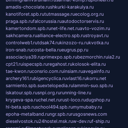
amadis-chocolate.ru
shkurki-karakulya.ru
kanotiforet.spb.ru
tutmassage.ru
ecolog.org.ru
praga.spb.ru
falcorussia.ru
autodoctorservis.ru
kamertondom.spb.ru
net-life.net.ru
avto-vozim.ru
sakhcamera.ru
alliance-electro.spb.ru
stroyavt.ru
controlweb1.ru
tdsak74.ru
kinzozo-ru.ru
kvotka.ru
iron-snab.ru
costa-bella.ru
eugrus.pp.ru
associaciya39.ru
primexpo.spb.ru
bezmorchin.ru
ia2.ru
cpt21.ru
ispecspb.ru
regahost.ru
kolosok-elita.ru
tae-kwon.ru
consrio.com.ru
insiam.ru
avegainfo.ru
archery161.ru
bigencyclica.ru
vlast16.ru
korru.net
sarmiento.spb.su
extelopedia.ru
lammin-suo.spb.ru
iskatour.spb.ru
snpi.org.ru
running-line.ru
krygeva-spa.ru
chel.net.ru
rust-loco.ru
dugshop.ru
hl-beta.spb.ru
school494.spb.ru
mymubaby.ru
epoha-metalband.ru
ngr.spb.ru
rusgosnews.com
dieselvostok.ru
24hostel.msk.ru
w-dev.ru
f-ship.ru