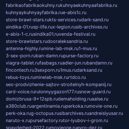
fabrikaofabrikaokuhny.ru
kuhnyaekuhnyaafabrika.ru
kuhnyaykuhnyayfabrika.ru
e-abis1c.ru
store-brawl-stars.ru
kts-services.ru
dark-sand.ru
sindika-01.ru
sp-life.ru
x-legion.ru
sib-archives.ru
e-abis-1-c.ru
sindika01.ru
venda-festival.ru
store-brawlstars.ru
dooraleksandria.ru
antenna-highly.ru
mine-lab-msk.ru
1-mus.ru
3-sex-porn.ru
ban-damn.ru
purse-factory.ru
viagra-tablet.ru
fasbags.ru
adler-jun.ru
bandamn.ru
fincontech.ru
3sexporn.ru
1mus.ru
darksand.ru
rebus-toys.ru
minelab-msk.ru
rtdco.ru
seo-prodvizhenie-sajtov-stroitelnyh-kompanij.ru
card-voice.ru
rulonnyygazon177.ru
snow-guard.ru
domizbrusa-9x12spb.ru
demaholding.ru
aalse.ru
a380club.ru
argentinamia.ru
perkoka.ru
movie-one.ru
perk-oka.ru
g-octopus.ru
sibarchives.ru
andreislyusar.ru
naruto-x.ru
pursefactory.ru
tor-lyubov-i-grom.ru
spayderhed-2022.ru
movieone.ru
evro-dez.ru