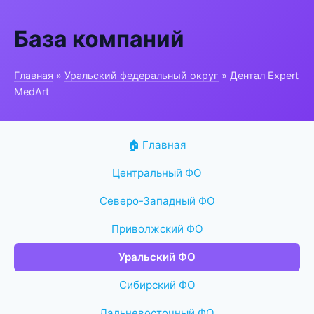
База компаний
Главная
»
Уральский федеральный округ
» Дентал Expert
MedArt
🏠 Главная
Центральный ФО
Северо-Западный ФО
Приволжский ФО
Уральский ФО
Сибирский ФО
Дальневосточный ФО