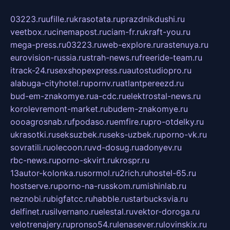
03223.ru
ufille.ru
krasotata.ru
prazdnikdushi.ru
veetbox.ru
cinemapost.ru
ciam-fr.ru
kraft-you.ru
mega-press.ru
03223.ru
web-explore.ru
rastenuya.ru
eurovision-russia.ru
strah-news.ru
freeride-team.ru
itrack-24.ru
sexshopexpress.ru
autostudiopro.ru
alabuga-cityhotel.ru
pornv.ru
atlantpereezd.ru
bud-em-znakomye.ru
a-cdc.ru
elektrostal-news.ru
korolevremont-market.ru
budem-znakomye.ru
oooagrosnab.ru
fpodaso.ru
emfire.ru
pro-otdelky.ru
ukrasotki.ru
seksuzbek.ru
seks-uzbek.ru
porno-vk.ru
sovratili.ru
olecoon.ru
vd-dosug.ru
adonyev.ru
rbc-news.ru
porno-skvirt.ru
krospr.ru
13autor-kolonka.ru
sormol.ru
2rich.ru
hostel-65.ru
hostserve.ru
porno-na-russkom.ru
mishinlab.ru
neznobi.ru
bigfatcc.ru
habble.ru
starbucksvia.ru
delfinet.ru
silvernano.ru
elestal.ru
vektor-doroga.ru
velotrenajery.ru
pronso54.ru
lenasever.ru
lovinskix.ru