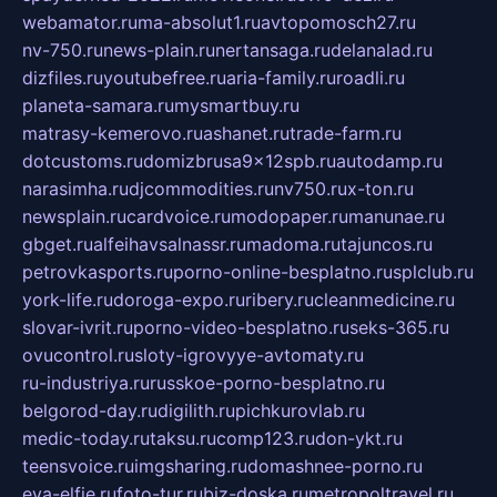
webamator.ru
ma-absolut1.ru
avtopomosch27.ru
nv-750.ru
news-plain.ru
nertansaga.ru
delanalad.ru
dizfiles.ru
youtubefree.ru
aria-family.ru
roadli.ru
planeta-samara.ru
mysmartbuy.ru
matrasy-kemerovo.ru
ashanet.ru
trade-farm.ru
dotcustoms.ru
domizbrusa9x12spb.ru
autodamp.ru
narasimha.ru
djcommodities.ru
nv750.ru
x-ton.ru
newsplain.ru
cardvoice.ru
modopaper.ru
manunae.ru
gbget.ru
alfeihavsalnassr.ru
madoma.ru
tajuncos.ru
petrovkasports.ru
porno-online-besplatno.ru
splclub.ru
york-life.ru
doroga-expo.ru
ribery.ru
cleanmedicine.ru
slovar-ivrit.ru
porno-video-besplatno.ru
seks-365.ru
ovucontrol.ru
sloty-igrovyye-avtomaty.ru
ru-industriya.ru
russkoe-porno-besplatno.ru
belgorod-day.ru
digilith.ru
pichkurovlab.ru
medic-today.ru
taksu.ru
comp123.ru
don-ykt.ru
teensvoice.ru
imgsharing.ru
domashnee-porno.ru
eva-elfie.ru
foto-tur.ru
biz-doska.ru
metropoltravel.ru