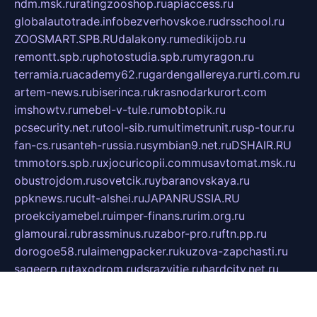
ndm.msk.ru
ratingzooshop.ru
apiaccess.ru
globalautotrade.info
bezverhovskoe.ru
drsschool.ru
ZOOSMART.SPB.RU
dalakony.ru
medikijob.ru
remontt.spb.ru
photostudia.spb.ru
myragon.ru
terramia.ru
academy62.ru
gardengallereya.ru
rti.com.ru
artem-news.ru
biserinca.ru
krasnodarkurort.com
imshowtv.ru
mebel-v-tule.ru
mobtopik.ru
pcsecurity.net.ru
tool-sib.ru
multimetrunit.ru
sp-tour.ru
fan-cs.ru
santeh-russia.ru
symbian9.net.ru
DSHAIR.RU
tmmotors.spb.ru
xjocuricopii.com
musavtomat.msk.ru
obustrojdom.ru
sovetcik.ru
ybaranovskaya.ru
ppknews.ru
cult-alshei.ru
JAPANRUSSIA.RU
proekciyamebel.ru
imper-finans.ru
rim.org.ru
glamourai.ru
brassminus.ru
zabor-pro.ru
ftn.pp.ru
dorogoe58.ru
laimengpacker.ru
kuzova-zapchasti.ru
sageerp.ru
taxodrom.ru
dsrazvitie.ru
hardcity.net.ru
ratinghomegames.ru
topservice25.ru
gubernyan.ru
gtglasslined.ru
ii4.ru
tssport.spb.ru
andorra24.com