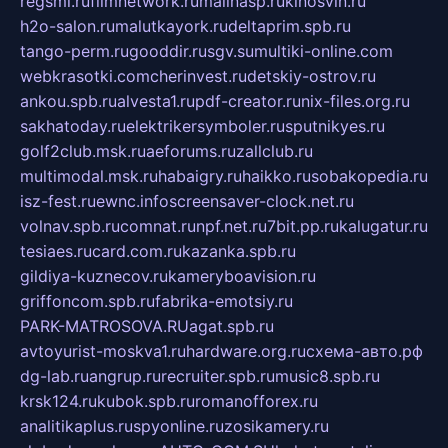
regsmi.ru
filmnetwork.ru
malinasp.ru
kinosvin.ru
h2o-salon.ru
malutkayork.ru
deltaprim.spb.ru
tango-perm.ru
gooddir.ru
sgv.su
multiki-online.com
webkrasotki.com
cherinvest.ru
detskiy-ostrov.ru
ankou.spb.ru
alvesta1.ru
pdf-creator.ru
nix-files.org.ru
sakhatoday.ru
elektrikersymboler.ru
sputnikyes.ru
golf2club.msk.ru
aeforums.ru
zallclub.ru
multimodal.msk.ru
habaigry.ru
haikko.ru
sobakopedia.ru
isz-fest.ru
ewnc.info
screensaver-clock.net.ru
volnav.spb.ru
comnat.ru
npf.net.ru
7bit.pp.ru
kalugatur.ru
tesiaes.ru
card.com.ru
kazanka.spb.ru
gildiya-kuznecov.ru
kameryboavision.ru
griffoncom.spb.ru
fabrika-emotsiy.ru
PARK-MATROSOVA.RU
agat.spb.ru
avtoyurist-moskva1.ru
hardware.org.ru
схема-авто.рф
dg-lab.ru
angrup.ru
recruiter.spb.ru
music8.spb.ru
krsk124.ru
kubok.spb.ru
romanofforex.ru
analitikaplus.ru
spyonline.ru
zosikamery.ru