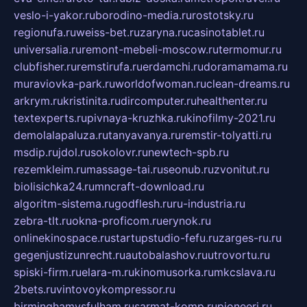
veslo-i-yakor.ru
borodino-media.ru
rostotsky.ru
regionufa.ru
weiss-bet.ru
zaryna.ru
casinotablet.ru
universalia.ru
remont-mebeli-moscow.ru
termomur.ru
clubfisher.ru
remstirufa.ru
erdamchi.ru
doramamama.ru
muraviovka-park.ru
worldofwoman.ru
clean-dreams.ru
arkrym.ru
kristinita.ru
dircomputer.ru
healthenter.ru
textexperts.ru
pivnaya-kruzhka.ru
kinofilmy-2021.ru
demolalapaluza.ru
tanyavanya.ru
remstir-tolyatti.ru
msdip.ru
jdol.ru
sokolovr.ru
newtech-spb.ru
rezemkleim.ru
massage-tai.ru
seonub.ru
zvonitut.ru
biolisichka24.ru
mncraft-download.ru
algoritm-sistema.ru
godflesh.ru
ru-industria.ru
zebra-tlt.ru
okna-proficom.ru
erynok.ru
onlinekinospace.ru
startupstudio-fefu.ru
zarges-ru.ru
gegenjustizunrecht.ru
autobalashov.ru
utrovortu.ru
spiski-firm.ru
elara-m.ru
kinomusorka.ru
mkcslava.ru
2bets.ru
vintovoykompressor.ru
birminghamvsfulham.ru
sarmat-komp.ru
pioneeri.ru