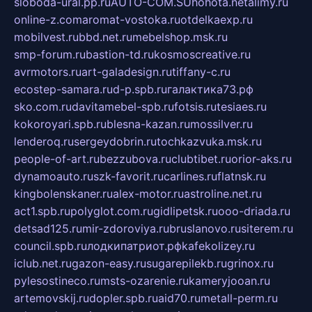
sloboda-ural.pp.ru
AUTO-COM.SU
hohota.net
alimy.ru
online-z.com
aromat-vostoka.ru
otdelkaexp.ru
mobilvest.ru
bbd.net.ru
mebelshop.msk.ru
smp-forum.ru
bastion-td.ru
kosmoscreative.ru
avrmotors.ru
art-galadesign.ru
tiffany-c.ru
ecostep-samara.ru
d-p.spb.ru
галактика73.рф
sko.com.ru
davitamebel-spb.ru
fotsis.ru
tesiaes.ru
kokoroyari.spb.ru
blesna-kazan.ru
mossilver.ru
lenderoq.ru
sergeydobrin.ru
tochkazvuka.msk.ru
people-of-art.ru
bezzubova.ru
clubtibet.ru
orior-aks.ru
dynamoauto.ru
szk-favorit.ru
carlines.ru
flatnsk.ru
kingbolenskaner.ru
alex-motor.ru
astroline.net.ru
act1.spb.ru
polyglot.com.ru
gidlipetsk.ru
ooo-driada.ru
detsad125.ru
mir-zdoroviya.ru
bruslanovo.ru
siterem.ru
council.spb.ru
лодкипатриот.рф
kafekolizey.ru
iclub.net.ru
gazon-easy.ru
sugarepilekb.ru
grinox.ru
pylesostineco.ru
msts-ozarenie.ru
kameryjooan.ru
artemovskij.ru
dopler.spb.ru
aid70.ru
metall-perm.ru