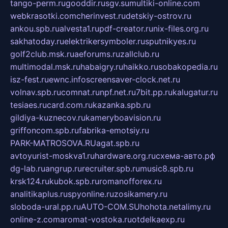
tango-perm.ru
gooddir.ru
sgv.su
multiki-online.com
webkrasotki.com
cherinvest.ru
detskiy-ostrov.ru
ankou.spb.ru
alvesta1.ru
pdf-creator.ru
nix-files.org.ru
sakhatoday.ru
elektrikersymboler.ru
sputnikyes.ru
golf2club.msk.ru
aeforums.ru
zallclub.ru
multimodal.msk.ru
habaigry.ru
haikko.ru
sobakopedia.ru
isz-fest.ru
ewnc.info
screensaver-clock.net.ru
volnav.spb.ru
comnat.ru
npf.net.ru
7bit.pp.ru
kalugatur.ru
tesiaes.ru
card.com.ru
kazanka.spb.ru
gildiya-kuznecov.ru
kameryboavision.ru
griffoncom.spb.ru
fabrika-emotsiy.ru
PARK-MATROSOVA.RU
agat.spb.ru
avtoyurist-moskva1.ru
hardware.org.ru
схема-авто.рф
dg-lab.ru
angrup.ru
recruiter.spb.ru
music8.spb.ru
krsk124.ru
kubok.spb.ru
romanofforex.ru
analitikaplus.ru
spyonline.ru
zosikamery.ru
sloboda-ural.pp.ru
AUTO-COM.SU
hohota.net
alimy.ru
online-z.com
aromat-vostoka.ru
otdelkaexp.ru