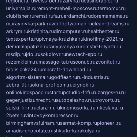
regionufa.ru
weiss-bet.ru
zaryna.ru
casinotablet.ru
universalia.ru
remont-mebeli-moscow.ru
termomur.ru
clubfisher.ru
remstirufa.ru
erdamchi.ru
doramamama.ru
muraviovka-park.ru
worldofwoman.ru
clean-dreams.ru
arkrym.ru
kristinita.ru
dircomputer.ru
healthenter.ru
textexperts.ru
pivnaya-kruzhka.ru
kinofilmy-2021.ru
demolalapaluza.ru
tanyavanya.ru
remstir-tolyatti.ru
msdip.ru
jdol.ru
sokolovr.ru
newtech-spb.ru
rezemkleim.ru
massage-tai.ru
seonub.ru
zvonitut.ru
biolisichka24.ru
mncraft-download.ru
algoritm-sistema.ru
godflesh.ru
ru-industria.ru
zebra-tlt.ru
okna-proficom.ru
erynok.ru
onlinekinospace.ru
startupstudio-fefu.ru
zarges-ru.ru
gegenjustizunrecht.ru
autobalashov.ru
utrovortu.ru
spiski-firm.ru
elara-m.ru
kinomusorka.ru
mkcslava.ru
2bets.ru
vintovoykompressor.ru
birminghamvsfulham.ru
sarmat-komp.ru
pioneeri.ru
amadis-chocolate.ru
shkurki-karakulya.ru