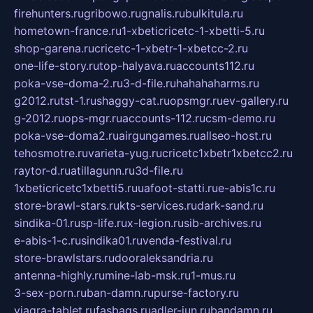
firehunters.ru
gribowo.ru
gnalis.ru
bulkitula.ru
hometown-france.ru
1-xbeticricetc-1-xbetti-5.ru
shop-garena.ru
cricetc-1-xbetr-1-xbetcc-2.ru
one-life-story.ru
top-halyava.ru
accounts112.ru
poka-vse-doma-2.ru
3-d-file.ru
hahahaharms.ru
g2012.ru
tst-1.ru
shaggy-cat.ru
opsmgr.ru
ev-gallery.ru
g-2012.ru
ops-mgr.ru
accounts-112.ru
csm-demo.ru
poka-vse-doma2.ru
airgungames.ru
allseo-host.ru
tehosmotre.ru
varieta-yug.ru
cricetc1xbetr1xbetcc2.ru
raytor-d.ru
atillagunn.ru
3d-file.ru
1xbeticricetc1xbetti5.ru
uafoot-statti.ru
e-abis1c.ru
store-brawl-stars.ru
kts-services.ru
dark-sand.ru
sindika-01.ru
sp-life.ru
x-legion.ru
sib-archives.ru
e-abis-1-c.ru
sindika01.ru
venda-festival.ru
store-brawlstars.ru
dooraleksandria.ru
antenna-highly.ru
mine-lab-msk.ru
1-mus.ru
3-sex-porn.ru
ban-damn.ru
purse-factory.ru
viagra-tablet.ru
fasbags.ru
adler-jun.ru
bandamn.ru