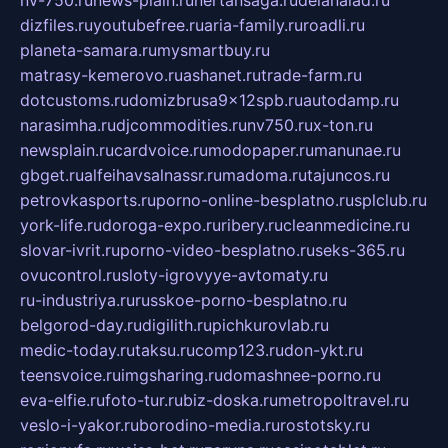
nv-750.ru
news-plain.ru
nertansaga.ru
delanalad.ru
dizfiles.ru
youtubefree.ru
aria-family.ru
roadli.ru
planeta-samara.ru
mysmartbuy.ru
matrasy-kemerovo.ru
ashanet.ru
trade-farm.ru
dotcustoms.ru
domizbrusa9x12spb.ru
autodamp.ru
narasimha.ru
djcommodities.ru
nv750.ru
x-ton.ru
newsplain.ru
cardvoice.ru
modopaper.ru
manunae.ru
gbget.ru
alfeihavsalnassr.ru
madoma.ru
tajuncos.ru
petrovkasports.ru
porno-online-besplatno.ru
splclub.ru
york-life.ru
doroga-expo.ru
ribery.ru
cleanmedicine.ru
slovar-ivrit.ru
porno-video-besplatno.ru
seks-365.ru
ovucontrol.ru
sloty-igrovyye-avtomaty.ru
ru-industriya.ru
russkoe-porno-besplatno.ru
belgorod-day.ru
digilith.ru
pichkurovlab.ru
medic-today.ru
taksu.ru
comp123.ru
don-ykt.ru
teensvoice.ru
imgsharing.ru
domashnee-porno.ru
eva-elfie.ru
foto-tur.ru
biz-doska.ru
metropoltravel.ru
veslo-i-yakor.ru
borodino-media.ru
rostotsky.ru