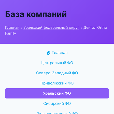
База компаний
Главная
»
Уральский федеральный округ
» Дентал Ortho
Family
🏠 Главная
Центральный ФО
Северо-Западный ФО
Приволжский ФО
Уральский ФО
Сибирский ФО
Дальневосточный ФО