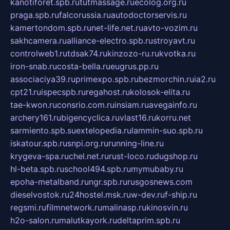
kanotiforet.spb.ru
tutmassage.ru
ecolog.org.ru
praga.spb.ru
falcorussia.ru
autodoctorservis.ru
kamertondom.spb.ru
net-life.net.ru
avto-vozim.ru
sakhcamera.ru
alliance-electro.spb.ru
stroyavt.ru
controlweb1.ru
tdsak74.ru
kinzozo-ru.ru
kvotka.ru
iron-snab.ru
costa-bella.ru
eugrus.pp.ru
associaciya39.ru
primexpo.spb.ru
bezmorchin.ru
ia2.ru
cpt21.ru
ispecspb.ru
regahost.ru
kolosok-elita.ru
tae-kwon.ru
consrio.com.ru
insiam.ru
avegainfo.ru
archery161.ru
bigencyclica.ru
vlast16.ru
korru.net
sarmiento.spb.su
extelopedia.ru
lammin-suo.spb.ru
iskatour.spb.ru
snpi.org.ru
running-line.ru
krygeva-spa.ru
chel.net.ru
rust-loco.ru
dugshop.ru
hl-beta.spb.ru
school494.spb.ru
mymubaby.ru
epoha-metalband.ru
ngr.spb.ru
rusgosnews.com
dieselvostok.ru
24hostel.msk.ru
w-dev.ru
f-ship.ru
regsmi.ru
filmnetwork.ru
malinasp.ru
kinosvin.ru
h2o-salon.ru
malutkayork.ru
deltaprim.spb.ru