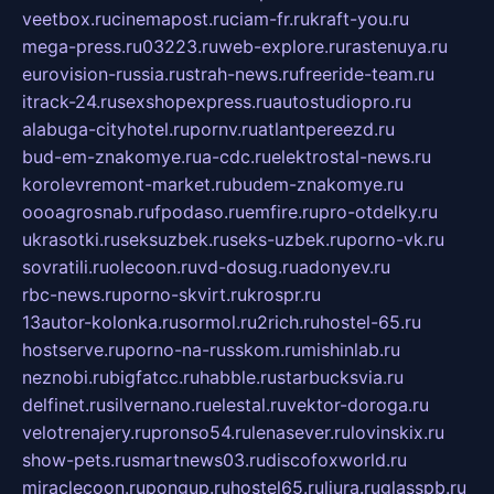
veetbox.ru
cinemapost.ru
ciam-fr.ru
kraft-you.ru
mega-press.ru
03223.ru
web-explore.ru
rastenuya.ru
eurovision-russia.ru
strah-news.ru
freeride-team.ru
itrack-24.ru
sexshopexpress.ru
autostudiopro.ru
alabuga-cityhotel.ru
pornv.ru
atlantpereezd.ru
bud-em-znakomye.ru
a-cdc.ru
elektrostal-news.ru
korolevremont-market.ru
budem-znakomye.ru
oooagrosnab.ru
fpodaso.ru
emfire.ru
pro-otdelky.ru
ukrasotki.ru
seksuzbek.ru
seks-uzbek.ru
porno-vk.ru
sovratili.ru
olecoon.ru
vd-dosug.ru
adonyev.ru
rbc-news.ru
porno-skvirt.ru
krospr.ru
13autor-kolonka.ru
sormol.ru
2rich.ru
hostel-65.ru
hostserve.ru
porno-na-russkom.ru
mishinlab.ru
neznobi.ru
bigfatcc.ru
habble.ru
starbucksvia.ru
delfinet.ru
silvernano.ru
elestal.ru
vektor-doroga.ru
velotrenajery.ru
pronso54.ru
lenasever.ru
lovinskix.ru
show-pets.ru
smartnews03.ru
discofoxworld.ru
miraclecoon.ru
pongup.ru
hostel65.ru
liura.ru
glasspb.ru