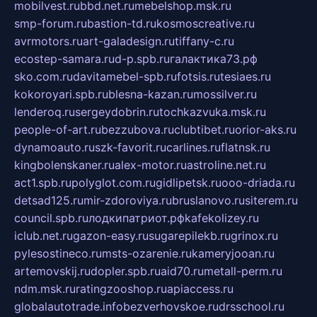
mobilvest.ru
bbd.net.ru
mebelshop.msk.ru
smp-forum.ru
bastion-td.ru
kosmoscreative.ru
avrmotors.ru
art-galadesign.ru
tiffany-c.ru
ecostep-samara.ru
d-p.spb.ru
галактика73.рф
sko.com.ru
davitamebel-spb.ru
fotsis.ru
tesiaes.ru
kokoroyari.spb.ru
blesna-kazan.ru
mossilver.ru
lenderoq.ru
sergeydobrin.ru
tochkazvuka.msk.ru
people-of-art.ru
bezzubova.ru
clubtibet.ru
orior-aks.ru
dynamoauto.ru
szk-favorit.ru
carlines.ru
flatnsk.ru
kingbolenskaner.ru
alex-motor.ru
astroline.net.ru
act1.spb.ru
polyglot.com.ru
gidlipetsk.ru
ooo-driada.ru
detsad125.ru
mir-zdoroviya.ru
bruslanovo.ru
siterem.ru
council.spb.ru
лодкипатриот.рф
kafekolizey.ru
iclub.net.ru
gazon-easy.ru
sugarepilekb.ru
grinox.ru
pylesostineco.ru
msts-ozarenie.ru
kameryjooan.ru
artemovskij.ru
dopler.spb.ru
aid70.ru
metall-perm.ru
ndm.msk.ru
ratingzooshop.ru
apiaccess.ru
globalautotrade.info
bezverhovskoe.ru
drsschool.ru