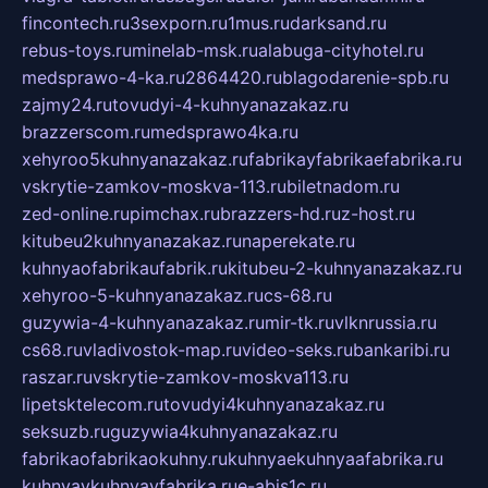
fincontech.ru
3sexporn.ru
1mus.ru
darksand.ru
rebus-toys.ru
minelab-msk.ru
alabuga-cityhotel.ru
medsprawo-4-ka.ru
2864420.ru
blagodarenie-spb.ru
zajmy24.ru
tovudyi-4-kuhnyanazakaz.ru
brazzerscom.ru
medsprawo4ka.ru
xehyroo5kuhnyanazakaz.ru
fabrikayfabrikaefabrika.ru
vskrytie-zamkov-moskva-113.ru
biletnadom.ru
zed-online.ru
pimchax.ru
brazzers-hd.ru
z-host.ru
kitubeu2kuhnyanazakaz.ru
naperekate.ru
kuhnyaofabrikaufabrik.ru
kitubeu-2-kuhnyanazakaz.ru
xehyroo-5-kuhnyanazakaz.ru
cs-68.ru
guzywia-4-kuhnyanazakaz.ru
mir-tk.ru
vlknrussia.ru
cs68.ru
vladivostok-map.ru
video-seks.ru
bankaribi.ru
raszar.ru
vskrytie-zamkov-moskva113.ru
lipetsktelecom.ru
tovudyi4kuhnyanazakaz.ru
seksuzb.ru
guzywia4kuhnyanazakaz.ru
fabrikaofabrikaokuhny.ru
kuhnyaekuhnyaafabrika.ru
kuhnyaykuhnyayfabrika.ru
e-abis1c.ru