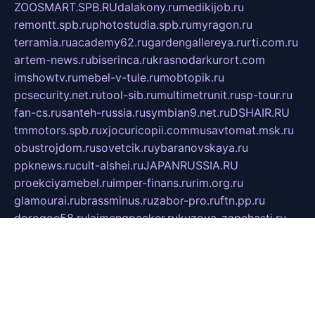
ZOOSMART.SPB.RU
dalakony.ru
medikijob.ru
remontt.spb.ru
photostudia.spb.ru
myragon.ru
terramia.ru
academy62.ru
gardengallereya.ru
rti.com.ru
artem-news.ru
biserinca.ru
krasnodarkurort.com
imshowtv.ru
mebel-v-tule.ru
mobtopik.ru
pcsecurity.net.ru
tool-sib.ru
multimetrunit.ru
sp-tour.ru
fan-cs.ru
santeh-russia.ru
symbian9.net.ru
DSHAIR.RU
tmmotors.spb.ru
xjocuricopii.com
musavtomat.msk.ru
obustrojdom.ru
sovetcik.ru
ybaranovskaya.ru
ppknews.ru
cult-alshei.ru
JAPANRUSSIA.RU
proekciyamebel.ru
imper-finans.ru
rim.org.ru
glamourai.ru
brassminus.ru
zabor-pro.ru
ftn.pp.ru
dorogoe58.ru
laimengpacker.ru
kuzova-zapchasti.ru
sageerp.ru
taxodrom.ru
dsrazvitie.ru
hardcity.net.ru
ratinghomegames.ru
topservice25.ru
gubernyan.ru
gtglasslined.ru
ii4.ru
tssport.spb.ru
andorra24.com
blackwallstreet.ru
oboimos.ru
optim-doors.com.ru
ikuch.ru
nycr.org.ru
npa21.ru
vremya-ch.spb.ru