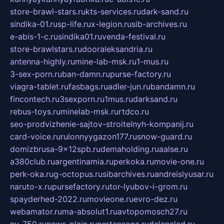
store-brawl-stars.ru
kts-services.ru
dark-sand.ru
sindika-01.ru
sp-life.ru
x-legion.ru
sib-archives.ru
e-abis-1-c.ru
sindika01.ru
venda-festival.ru
store-brawlstars.ru
dooraleksandria.ru
antenna-highly.ru
mine-lab-msk.ru
1-mus.ru
3-sex-porn.ru
ban-damn.ru
purse-factory.ru
viagra-tablet.ru
fasbags.ru
adler-jun.ru
bandamn.ru
fincontech.ru
3sexporn.ru
1mus.ru
darksand.ru
rebus-toys.ru
minelab-msk.ru
rtdco.ru
seo-prodvizhenie-sajtov-stroitelnyh-kompanij.ru
card-voice.ru
rulonnyygazon177.ru
snow-guard.ru
domizbrusa-9x12spb.ru
demaholding.ru
aalse.ru
a380club.ru
argentinamia.ru
perkoka.ru
movie-one.ru
perk-oka.ru
g-octopus.ru
sibarchives.ru
andreislyusar.ru
naruto-x.ru
pursefactory.ru
tor-lyubov-i-grom.ru
spayderhed-2022.ru
movieone.ru
evro-dez.ru
webamator.ru
ma-absolut1.ru
avtopomosch27.ru