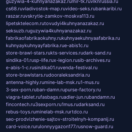
guzywia-4-kuhnyanazakaz.ru
mir-tk.ru
vlknrussia.ru
cs68.ru
vladivostok-map.ru
video-seks.ru
bankaribi.ru
raszar.ru
vskrytie-zamkov-moskva113.ru
lipetsktelecom.ru
tovudyi4kuhnyanazakaz.ru
seksuzb.ru
guzywia4kuhnyanazakaz.ru
fabrikaofabrikaokuhny.ru
kuhnyaekuhnyaafabrika.ru
kuhnyaykuhnyayfabrika.ru
e-abis1c.ru
store-brawl-stars.ru
kts-services.ru
dark-sand.ru
sindika-01.ru
sp-life.ru
x-legion.ru
sib-archives.ru
e-abis-1-c.ru
sindika01.ru
venda-festival.ru
store-brawlstars.ru
dooraleksandria.ru
antenna-highly.ru
mine-lab-msk.ru
1-mus.ru
3-sex-porn.ru
ban-damn.ru
purse-factory.ru
viagra-tablet.ru
fasbags.ru
adler-jun.ru
bandamn.ru
fincontech.ru
3sexporn.ru
1mus.ru
darksand.ru
rebus-toys.ru
minelab-msk.ru
rtdco.ru
seo-prodvizhenie-sajtov-stroitelnyh-kompanij.ru
card-voice.ru
rulonnyygazon177.ru
snow-guard.ru