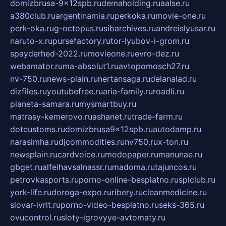
domizbrusa-9x12spb.ru
demaholding.ru
aalse.ru
a380club.ru
argentinamia.ru
perkoka.ru
movie-one.ru
perk-oka.ru
g-octopus.ru
sibarchives.ru
andreislyusar.ru
naruto-x.ru
pursefactory.ru
tor-lyubov-i-grom.ru
spayderhed-2022.ru
movieone.ru
evro-dez.ru
webamator.ru
ma-absolut1.ru
avtopomosch27.ru
nv-750.ru
news-plain.ru
nertansaga.ru
delanalad.ru
dizfiles.ru
youtubefree.ru
aria-family.ru
roadli.ru
planeta-samara.ru
mysmartbuy.ru
matrasy-kemerovo.ru
ashanet.ru
trade-farm.ru
dotcustoms.ru
domizbrusa9x12spb.ru
autodamp.ru
narasimha.ru
djcommodities.ru
nv750.ru
x-ton.ru
newsplain.ru
cardvoice.ru
modopaper.ru
manunae.ru
gbget.ru
alfeihavsalnassr.ru
madoma.ru
tajuncos.ru
petrovkasports.ru
porno-online-besplatno.ru
splclub.ru
york-life.ru
doroga-expo.ru
ribery.ru
cleanmedicine.ru
slovar-ivrit.ru
porno-video-besplatno.ru
seks-365.ru
ovucontrol.ru
sloty-igrovyye-avtomaty.ru