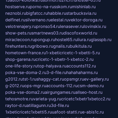
13autor-kolonka.ru
sormol.ru
2rich.ru
hostel-65.ru
hostserve.ru
porno-na-russkom.ru
mishinlab.ru
neznobi.ru
bigfatcc.ru
habble.ru
starbucksvia.ru
delfinet.ru
silvernano.ru
elestal.ru
vektor-doroga.ru
velotrenajery.ru
pronso54.ru
lenasever.ru
lovinskix.ru
show-pets.ru
smartnews03.ru
discofoxworld.ru
miraclecoon.ru
pongup.ru
hostel65.ru
liura.ru
glasspb.ru
firehunters.ru
gribowo.ru
gnalis.ru
bulkitula.ru
hometown-france.ru
1-xbeticricetc-1-xbetti-5.ru
shop-garena.ru
cricetc-1-xbetr-1-xbetcc-2.ru
one-life-story.ru
top-halyava.ru
accounts112.ru
poka-vse-doma-2.ru
3-d-file.ru
hahahaharms.ru
g2012.ru
tst-1.ru
shaggy-cat.ru
opsmgr.ru
ev-gallery.ru
g-2012.ru
ops-mgr.ru
accounts-112.ru
csm-demo.ru
poka-vse-doma2.ru
airgungames.ru
allseo-host.ru
tehosmotre.ru
varieta-yug.ru
cricetc1xbetr1xbetcc2.ru
raytor-d.ru
atillagunn.ru
3d-file.ru
1xbeticricetc1xbetti5.ru
uafoot-statti.ru
e-abis1c.ru