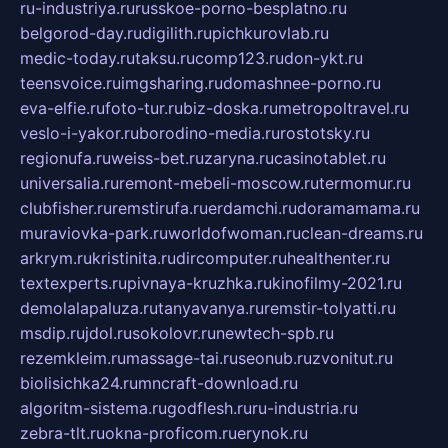
ru-industriya.ru
russkoe-porno-besplatno.ru
belgorod-day.ru
digilith.ru
pichkurovlab.ru
medic-today.ru
taksu.ru
comp123.ru
don-ykt.ru
teensvoice.ru
imgsharing.ru
domashnee-porno.ru
eva-elfie.ru
foto-tur.ru
biz-doska.ru
metropoltravel.ru
veslo-i-yakor.ru
borodino-media.ru
rostotsky.ru
regionufa.ru
weiss-bet.ru
zaryna.ru
casinotablet.ru
universalia.ru
remont-mebeli-moscow.ru
termomur.ru
clubfisher.ru
remstirufa.ru
erdamchi.ru
doramamama.ru
muraviovka-park.ru
worldofwoman.ru
clean-dreams.ru
arkrym.ru
kristinita.ru
dircomputer.ru
healthenter.ru
textexperts.ru
pivnaya-kruzhka.ru
kinofilmy-2021.ru
demolalapaluza.ru
tanyavanya.ru
remstir-tolyatti.ru
msdip.ru
jdol.ru
sokolovr.ru
newtech-spb.ru
rezemkleim.ru
massage-tai.ru
seonub.ru
zvonitut.ru
biolisichka24.ru
mncraft-download.ru
algoritm-sistema.ru
godflesh.ru
ru-industria.ru
zebra-tlt.ru
okna-proficom.ru
erynok.ru