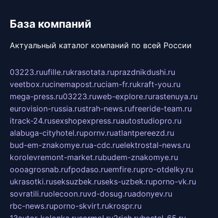
База компаний
Актуальный каталог компаний по всей России
03223.ru
ufille.ru
krasotata.ru
prazdnikdushi.ru
veetbox.ru
cinemapost.ru
ciam-fr.ru
kraft-you.ru
mega-press.ru
03223.ru
web-explore.ru
rastenuya.ru
eurovision-russia.ru
strah-news.ru
freeride-team.ru
itrack-24.ru
sexshopexpress.ru
autostudiopro.ru
alabuga-cityhotel.ru
pornv.ru
atlantpereezd.ru
bud-em-znakomye.ru
a-cdc.ru
elektrostal-news.ru
korolevremont-market.ru
budem-znakomye.ru
oooagrosnab.ru
fpodaso.ru
emfire.ru
pro-otdelky.ru
ukrasotki.ru
seksuzbek.ru
seks-uzbek.ru
porno-vk.ru
sovratili.ru
olecoon.ru
vd-dosug.ru
adonyev.ru
rbc-news.ru
porno-skvirt.ru
krospr.ru