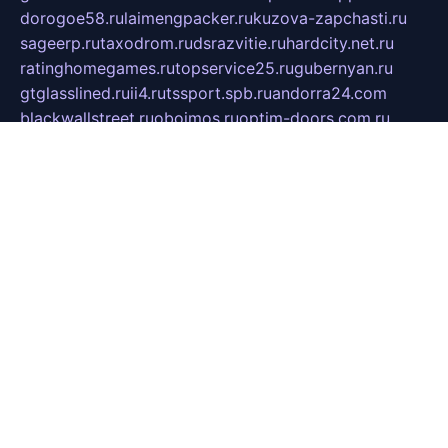
dorogoe58.ru
laimengpacker.ru
kuzova-zapchasti.ru
sageerp.ru
taxodrom.ru
dsrazvitie.ru
hardcity.net.ru
ratinghomegames.ru
topservice25.ru
gubernyan.ru
gtglasslined.ru
ii4.ru
tssport.spb.ru
andorra24.com
blackwallstreet.ru
oboimos.ru
optim-doors.com.ru
ikuch.ru
nycr.org.ru
npa21.ru
vremya-ch.spb.ru
desert000.ru
ivtorgi.ru
ifiori.ru
catalog-statei.ru
dcv.org.ru
spetsmaster174.ru
ipkameryhiseeu.ru
dum26.ru
ruspol.spb.ru
fr-opendp.ru
kam-solnyshko.ru
cheyenne-arapaho.ru
sevzapmetal.spb.ru
ted-lapidus.spb.ru
parasite-eliminator.ru
sigma-complete.ru
modernworld.ru
dama-moda.ru
eholot-group.ru
sk-nvkz.ru
DRONGOLD.RU
democratia2.ru
i-farmer.ru
mass-sport.org
jablonex.spb.ru
bookmess.ru
linkword.ru
refineua.com.ru
cs-spec.net.ru
altay-mebel.ru
DNK-THEATRE.RU
mechaniks.spb.ru
ipcamtechage.ru
skosta.ru
a-sun.ru
stroy-ldsp.ru
snowlands.org.ru