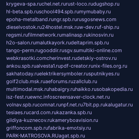
krygeva-spa.ru
chel.net.ru
rust-loco.ru
dugshop.ru
hl-beta.spb.ru
school494.spb.ru
mymubaby.ru
epoha-metalband.ru
ngr.spb.ru
rusgosnews.com
dieselvostok.ru
24hostel.msk.ru
w-dev.ru
f-ship.ru
regsmi.ru
filmnetwork.ru
malinasp.ru
kinosvin.ru
h2o-salon.ru
malutkayork.ru
deltaprim.spb.ru
tango-perm.ru
gooddir.ru
sgv.su
multiki-online.com
webkrasotki.com
cherinvest.ru
detskiy-ostrov.ru
ankou.spb.ru
alvesta1.ru
pdf-creator.ru
nix-files.org.ru
sakhatoday.ru
elektrikersymboler.ru
sputnikyes.ru
golf2club.msk.ru
aeforums.ru
zallclub.ru
multimodal.msk.ru
habaigry.ru
haikko.ru
sobakopedia.ru
isz-fest.ru
ewnc.info
screensaver-clock.net.ru
volnav.spb.ru
comnat.ru
npf.net.ru
7bit.pp.ru
kalugatur.ru
tesiaes.ru
card.com.ru
kazanka.spb.ru
gildiya-kuznecov.ru
kameryboavision.ru
griffoncom.spb.ru
fabrika-emotsiy.ru
PARK-MATROSOVA.RU
agat.spb.ru