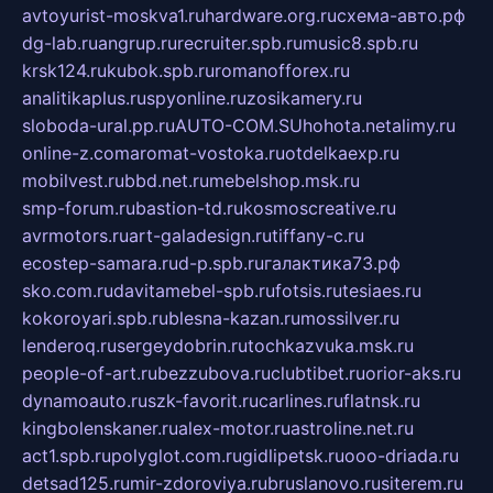
avtoyurist-moskva1.ru
hardware.org.ru
схема-авто.рф
dg-lab.ru
angrup.ru
recruiter.spb.ru
music8.spb.ru
krsk124.ru
kubok.spb.ru
romanofforex.ru
analitikaplus.ru
spyonline.ru
zosikamery.ru
sloboda-ural.pp.ru
AUTO-COM.SU
hohota.net
alimy.ru
online-z.com
aromat-vostoka.ru
otdelkaexp.ru
mobilvest.ru
bbd.net.ru
mebelshop.msk.ru
smp-forum.ru
bastion-td.ru
kosmoscreative.ru
avrmotors.ru
art-galadesign.ru
tiffany-c.ru
ecostep-samara.ru
d-p.spb.ru
галактика73.рф
sko.com.ru
davitamebel-spb.ru
fotsis.ru
tesiaes.ru
kokoroyari.spb.ru
blesna-kazan.ru
mossilver.ru
lenderoq.ru
sergeydobrin.ru
tochkazvuka.msk.ru
people-of-art.ru
bezzubova.ru
clubtibet.ru
orior-aks.ru
dynamoauto.ru
szk-favorit.ru
carlines.ru
flatnsk.ru
kingbolenskaner.ru
alex-motor.ru
astroline.net.ru
act1.spb.ru
polyglot.com.ru
gidlipetsk.ru
ooo-driada.ru
detsad125.ru
mir-zdoroviya.ru
bruslanovo.ru
siterem.ru