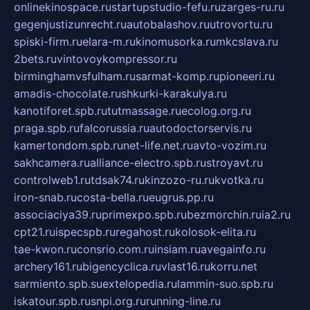
onlinekinospace.ru
startupstudio-fefu.ru
zarges-ru.ru
gegenjustizunrecht.ru
autobalashov.ru
utrovortu.ru
spiski-firm.ru
elara-m.ru
kinomusorka.ru
mkcslava.ru
2bets.ru
vintovoykompressor.ru
birminghamvsfulham.ru
sarmat-komp.ru
pioneeri.ru
amadis-chocolate.ru
shkurki-karakulya.ru
kanotiforet.spb.ru
tutmassage.ru
ecolog.org.ru
praga.spb.ru
falcorussia.ru
autodoctorservis.ru
kamertondom.spb.ru
net-life.net.ru
avto-vozim.ru
sakhcamera.ru
alliance-electro.spb.ru
stroyavt.ru
controlweb1.ru
tdsak74.ru
kinzozo-ru.ru
kvotka.ru
iron-snab.ru
costa-bella.ru
eugrus.pp.ru
associaciya39.ru
primexpo.spb.ru
bezmorchin.ru
ia2.ru
cpt21.ru
ispecspb.ru
regahost.ru
kolosok-elita.ru
tae-kwon.ru
consrio.com.ru
insiam.ru
avegainfo.ru
archery161.ru
bigencyclica.ru
vlast16.ru
korru.net
sarmiento.spb.su
extelopedia.ru
lammin-suo.spb.ru
iskatour.spb.ru
snpi.org.ru
running-line.ru