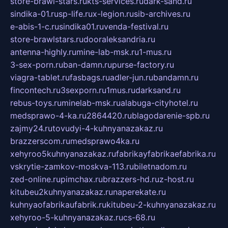
store-brawl-stars.ru
kts-services.ru
dark-sand.ru
sindika-01.ru
sp-life.ru
x-legion.ru
sib-archives.ru
e-abis-1-c.ru
sindika01.ru
venda-festival.ru
store-brawlstars.ru
dooraleksandria.ru
antenna-highly.ru
mine-lab-msk.ru
1-mus.ru
3-sex-porn.ru
ban-damn.ru
purse-factory.ru
viagra-tablet.ru
fasbags.ru
adler-jun.ru
bandamn.ru
fincontech.ru
3sexporn.ru
1mus.ru
darksand.ru
rebus-toys.ru
minelab-msk.ru
alabuga-cityhotel.ru
medsprawo-4-ka.ru
2864420.ru
blagodarenie-spb.ru
zajmy24.ru
tovudyi-4-kuhnyanazakaz.ru
brazzerscom.ru
medsprawo4ka.ru
xehyroo5kuhnyanazakaz.ru
fabrikayfabrikaefabrika.ru
vskrytie-zamkov-moskva-113.ru
biletnadom.ru
zed-online.ru
pimchax.ru
brazzers-hd.ru
z-host.ru
kitubeu2kuhnyanazakaz.ru
naperekate.ru
kuhnyaofabrikaufabrik.ru
kitubeu-2-kuhnyanazakaz.ru
xehyroo-5-kuhnyanazakaz.ru
cs-68.ru