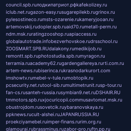
council.spb.ru
лодкипатриот.рф
kafekolizey.ru
iclub.net.ru
gazon-easy.ru
sugarepilekb.ru
grinox.ru
pylesostineco.ru
msts-ozarenie.ru
kameryjooan.ru
artemovskij.ru
dopler.spb.ru
aid70.ru
metall-perm.ru
ndm.msk.ru
ratingzooshop.ru
apiaccess.ru
globalautotrade.info
bezverhovskoe.ru
drsschool.ru
ZOOSMART.SPB.RU
dalakony.ru
medikijob.ru
remontt.spb.ru
photostudia.spb.ru
myragon.ru
terramia.ru
academy62.ru
gardengallereya.ru
rti.com.ru
artem-news.ru
biserinca.ru
krasnodarkurort.com
imshowtv.ru
mebel-v-tule.ru
mobtopik.ru
pcsecurity.net.ru
tool-sib.ru
multimetrunit.ru
sp-tour.ru
fan-cs.ru
santeh-russia.ru
symbian9.net.ru
DSHAIR.RU
tmmotors.spb.ru
xjocuricopii.com
musavtomat.msk.ru
obustrojdom.ru
sovetcik.ru
ybaranovskaya.ru
ppknews.ru
cult-alshei.ru
JAPANRUSSIA.RU
proekciyamebel.ru
imper-finans.ru
rim.org.ru
glamourai.ru
brassminus.ru
zabor-pro.ru
ftn.pp.ru