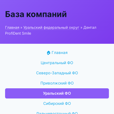
База компаний
Главная
»
Уральский федеральный округ
» Дентал
ProfiDent Smile
🏠 Главная
Центральный ФО
Северо-Западный ФО
Приволжский ФО
Уральский ФО
Сибирский ФО
Дальневосточный ФО