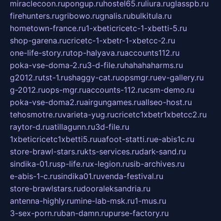
miraclecoon.ru
pongup.ru
hostel65.ru
liura.ru
glasspb.ru
firehunters.ru
gribowo.ru
gnalis.ru
bulkitula.ru
hometown-france.ru
1-xbeticricetc-1-xbetti-5.ru
shop-garena.ru
cricetc-1-xbetr-1-xbetcc-2.ru
one-life-story.ru
top-halyava.ru
accounts112.ru
poka-vse-doma-2.ru
3-d-file.ru
hahahaharms.ru
g2012.ru
tst-1.ru
shaggy-cat.ru
opsmgr.ru
ev-gallery.ru
g-2012.ru
ops-mgr.ru
accounts-112.ru
csm-demo.ru
poka-vse-doma2.ru
airgungames.ru
allseo-host.ru
tehosmotre.ru
varieta-yug.ru
cricetc1xbetr1xbetcc2.ru
raytor-d.ru
atillagunn.ru
3d-file.ru
1xbeticricetc1xbetti5.ru
uafoot-statti.ru
e-abis1c.ru
store-brawl-stars.ru
kts-services.ru
dark-sand.ru
sindika-01.ru
sp-life.ru
x-legion.ru
sib-archives.ru
e-abis-1-c.ru
sindika01.ru
venda-festival.ru
store-brawlstars.ru
dooraleksandria.ru
antenna-highly.ru
mine-lab-msk.ru
1-mus.ru
3-sex-porn.ru
ban-damn.ru
purse-factory.ru