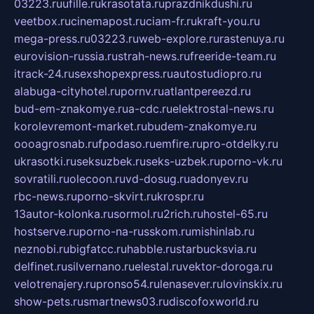
03223.ru
ufille.ru
krasotata.ru
prazdnikdushi.ru
veetbox.ru
cinemapost.ru
ciam-fr.ru
kraft-you.ru
mega-press.ru
03223.ru
web-explore.ru
rastenuya.ru
eurovision-russia.ru
strah-news.ru
freeride-team.ru
itrack-24.ru
sexshopexpress.ru
autostudiopro.ru
alabuga-cityhotel.ru
pornv.ru
atlantpereezd.ru
bud-em-znakomye.ru
a-cdc.ru
elektrostal-news.ru
korolevremont-market.ru
budem-znakomye.ru
oooagrosnab.ru
fpodaso.ru
emfire.ru
pro-otdelky.ru
ukrasotki.ru
seksuzbek.ru
seks-uzbek.ru
porno-vk.ru
sovratili.ru
olecoon.ru
vd-dosug.ru
adonyev.ru
rbc-news.ru
porno-skvirt.ru
krospr.ru
13autor-kolonka.ru
sormol.ru
2rich.ru
hostel-65.ru
hostserve.ru
porno-na-russkom.ru
mishinlab.ru
neznobi.ru
bigfatcc.ru
habble.ru
starbucksvia.ru
delfinet.ru
silvernano.ru
elestal.ru
vektor-doroga.ru
velotrenajery.ru
pronso54.ru
lenasever.ru
lovinskix.ru
show-pets.ru
smartnews03.ru
discofoxworld.ru