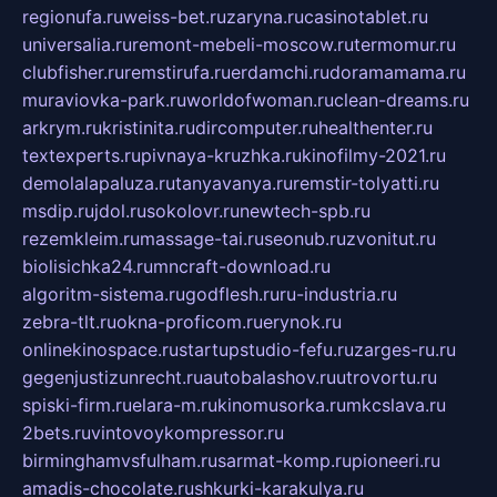
regionufa.ru
weiss-bet.ru
zaryna.ru
casinotablet.ru
universalia.ru
remont-mebeli-moscow.ru
termomur.ru
clubfisher.ru
remstirufa.ru
erdamchi.ru
doramamama.ru
muraviovka-park.ru
worldofwoman.ru
clean-dreams.ru
arkrym.ru
kristinita.ru
dircomputer.ru
healthenter.ru
textexperts.ru
pivnaya-kruzhka.ru
kinofilmy-2021.ru
demolalapaluza.ru
tanyavanya.ru
remstir-tolyatti.ru
msdip.ru
jdol.ru
sokolovr.ru
newtech-spb.ru
rezemkleim.ru
massage-tai.ru
seonub.ru
zvonitut.ru
biolisichka24.ru
mncraft-download.ru
algoritm-sistema.ru
godflesh.ru
ru-industria.ru
zebra-tlt.ru
okna-proficom.ru
erynok.ru
onlinekinospace.ru
startupstudio-fefu.ru
zarges-ru.ru
gegenjustizunrecht.ru
autobalashov.ru
utrovortu.ru
spiski-firm.ru
elara-m.ru
kinomusorka.ru
mkcslava.ru
2bets.ru
vintovoykompressor.ru
birminghamvsfulham.ru
sarmat-komp.ru
pioneeri.ru
amadis-chocolate.ru
shkurki-karakulya.ru