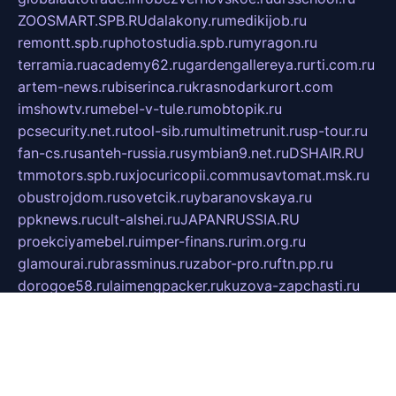
ZOOSMART.SPB.RU
dalakony.ru
medikijob.ru
remontt.spb.ru
photostudia.spb.ru
myragon.ru
terramia.ru
academy62.ru
gardengallereya.ru
rti.com.ru
artem-news.ru
biserinca.ru
krasnodarkurort.com
imshowtv.ru
mebel-v-tule.ru
mobtopik.ru
pcsecurity.net.ru
tool-sib.ru
multimetrunit.ru
sp-tour.ru
fan-cs.ru
santeh-russia.ru
symbian9.net.ru
DSHAIR.RU
tmmotors.spb.ru
xjocuricopii.com
musavtomat.msk.ru
obustrojdom.ru
sovetcik.ru
ybaranovskaya.ru
ppknews.ru
cult-alshei.ru
JAPANRUSSIA.RU
proekciyamebel.ru
imper-finans.ru
rim.org.ru
glamourai.ru
brassminus.ru
zabor-pro.ru
ftn.pp.ru
dorogoe58.ru
laimengpacker.ru
kuzova-zapchasti.ru
sageerp.ru
taxodrom.ru
dsrazvitie.ru
hardcity.net.ru
ratinghomegames.ru
topservice25.ru
gubernyan.ru
gtglasslined.ru
ii4.ru
tssport.spb.ru
andorra24.com
blackwallstreet.ru
oboimos.ru
optim-doors.com.ru