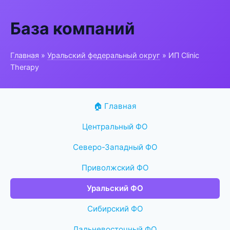
База компаний
Главная
»
Уральский федеральный округ
» ИП Clinic
Therapy
🏠 Главная
Центральный ФО
Северо-Западный ФО
Приволжский ФО
Уральский ФО
Сибирский ФО
Дальневосточный ФО