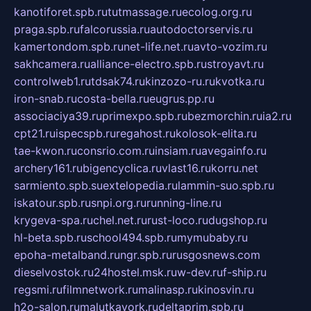
kanotiforet.spb.ru
tutmassage.ru
ecolog.org.ru
praga.spb.ru
falcorussia.ru
autodoctorservis.ru
kamertondom.spb.ru
net-life.net.ru
avto-vozim.ru
sakhcamera.ru
alliance-electro.spb.ru
stroyavt.ru
controlweb1.ru
tdsak74.ru
kinzozo-ru.ru
kvotka.ru
iron-snab.ru
costa-bella.ru
eugrus.pp.ru
associaciya39.ru
primexpo.spb.ru
bezmorchin.ru
ia2.ru
cpt21.ru
ispecspb.ru
regahost.ru
kolosok-elita.ru
tae-kwon.ru
consrio.com.ru
insiam.ru
avegainfo.ru
archery161.ru
bigencyclica.ru
vlast16.ru
korru.net
sarmiento.spb.su
extelopedia.ru
lammin-suo.spb.ru
iskatour.spb.ru
snpi.org.ru
running-line.ru
krygeva-spa.ru
chel.net.ru
rust-loco.ru
dugshop.ru
hl-beta.spb.ru
school494.spb.ru
mymubaby.ru
epoha-metalband.ru
ngr.spb.ru
rusgosnews.com
dieselvostok.ru
24hostel.msk.ru
w-dev.ru
f-ship.ru
regsmi.ru
filmnetwork.ru
malinasp.ru
kinosvin.ru
h2o-salon.ru
malutkayork.ru
deltaprim.spb.ru