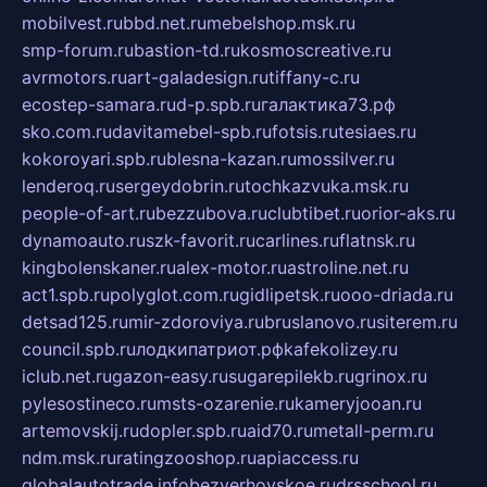
mobilvest.ru
bbd.net.ru
mebelshop.msk.ru
smp-forum.ru
bastion-td.ru
kosmoscreative.ru
avrmotors.ru
art-galadesign.ru
tiffany-c.ru
ecostep-samara.ru
d-p.spb.ru
галактика73.рф
sko.com.ru
davitamebel-spb.ru
fotsis.ru
tesiaes.ru
kokoroyari.spb.ru
blesna-kazan.ru
mossilver.ru
lenderoq.ru
sergeydobrin.ru
tochkazvuka.msk.ru
people-of-art.ru
bezzubova.ru
clubtibet.ru
orior-aks.ru
dynamoauto.ru
szk-favorit.ru
carlines.ru
flatnsk.ru
kingbolenskaner.ru
alex-motor.ru
astroline.net.ru
act1.spb.ru
polyglot.com.ru
gidlipetsk.ru
ooo-driada.ru
detsad125.ru
mir-zdoroviya.ru
bruslanovo.ru
siterem.ru
council.spb.ru
лодкипатриот.рф
kafekolizey.ru
iclub.net.ru
gazon-easy.ru
sugarepilekb.ru
grinox.ru
pylesostineco.ru
msts-ozarenie.ru
kameryjooan.ru
artemovskij.ru
dopler.spb.ru
aid70.ru
metall-perm.ru
ndm.msk.ru
ratingzooshop.ru
apiaccess.ru
globalautotrade.info
bezverhovskoe.ru
drsschool.ru