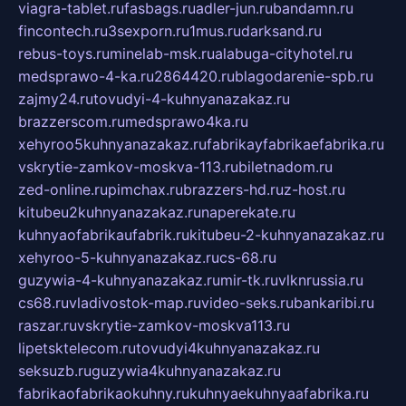
viagra-tablet.ru
fasbags.ru
adler-jun.ru
bandamn.ru
fincontech.ru
3sexporn.ru
1mus.ru
darksand.ru
rebus-toys.ru
minelab-msk.ru
alabuga-cityhotel.ru
medsprawo-4-ka.ru
2864420.ru
blagodarenie-spb.ru
zajmy24.ru
tovudyi-4-kuhnyanazakaz.ru
brazzerscom.ru
medsprawo4ka.ru
xehyroo5kuhnyanazakaz.ru
fabrikayfabrikaefabrika.ru
vskrytie-zamkov-moskva-113.ru
biletnadom.ru
zed-online.ru
pimchax.ru
brazzers-hd.ru
z-host.ru
kitubeu2kuhnyanazakaz.ru
naperekate.ru
kuhnyaofabrikaufabrik.ru
kitubeu-2-kuhnyanazakaz.ru
xehyroo-5-kuhnyanazakaz.ru
cs-68.ru
guzywia-4-kuhnyanazakaz.ru
mir-tk.ru
vlknrussia.ru
cs68.ru
vladivostok-map.ru
video-seks.ru
bankaribi.ru
raszar.ru
vskrytie-zamkov-moskva113.ru
lipetsktelecom.ru
tovudyi4kuhnyanazakaz.ru
seksuzb.ru
guzywia4kuhnyanazakaz.ru
fabrikaofabrikaokuhny.ru
kuhnyaekuhnyaafabrika.ru