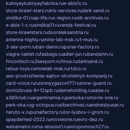
kuhnyaykuhnyayfabrika.ru
e-abis1c.ru
store-brawl-stars.ru
kts-services.ru
dark-sand.ru
sindika-01.ru
sp-life.ru
x-legion.ru
sib-archives.ru
e-abis-1-c.ru
sindika01.ru
venda-festival.ru
store-brawlstars.ru
dooraleksandria.ru
antenna-highly.ru
mine-lab-msk.ru
1-mus.ru
3-sex-porn.ru
ban-damn.ru
purse-factory.ru
viagra-tablet.ru
fasbags.ru
adler-jun.ru
bandamn.ru
fincontech.ru
3sexporn.ru
1mus.ru
darksand.ru
rebus-toys.ru
minelab-msk.ru
rtdco.ru
seo-prodvizhenie-sajtov-stroitelnyh-kompanij.ru
card-voice.ru
rulonnyygazon177.ru
snow-guard.ru
domizbrusa-9x12spb.ru
demaholding.ru
aalse.ru
a380club.ru
argentinamia.ru
perkoka.ru
movie-one.ru
perk-oka.ru
g-octopus.ru
sibarchives.ru
andreislyusar.ru
naruto-x.ru
pursefactory.ru
tor-lyubov-i-grom.ru
spayderhed-2022.ru
movieone.ru
evro-dez.ru
webamator.ru
ma-absolut1.ru
avtopomosch27.ru