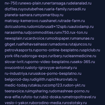
nv-750.ru
news-plain.ru
nertansaga.ru
delanalad.ru
dizfiles.ru
youtubefree.ru
aria-family.ru
roadli.ru
planeta-samara.ru
mysmartbuy.ru
matrasy-kemerovo.ru
ashanet.ru
trade-farm.ru
dotcustoms.ru
domizbrusa9x12spb.ru
autodamp.ru
narasimha.ru
djcommodities.ru
nv750.ru
x-ton.ru
newsplain.ru
cardvoice.ru
modopaper.ru
manunae.ru
gbget.ru
alfeihavsalnassr.ru
madoma.ru
tajuncos.ru
petrovkasports.ru
porno-online-besplatno.ru
splclub.ru
york-life.ru
doroga-expo.ru
ribery.ru
cleanmedicine.ru
slovar-ivrit.ru
porno-video-besplatno.ru
seks-365.ru
ovucontrol.ru
sloty-igrovyye-avtomaty.ru
ru-industriya.ru
russkoe-porno-besplatno.ru
belgorod-day.ru
digilith.ru
pichkurovlab.ru
medic-today.ru
taksu.ru
comp123.ru
don-ykt.ru
teensvoice.ru
imgsharing.ru
domashnee-porno.ru
eva-elfie.ru
foto-tur.ru
biz-doska.ru
metropoltravel.ru
veslo-i-yakor.ru
borodino-media.ru
rostotsky.ru