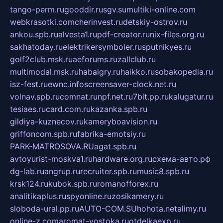
tango-perm.ru
gooddir.ru
sgv.su
multiki-online.com
webkrasotki.com
cherinvest.ru
detskiy-ostrov.ru
ankou.spb.ru
alvesta1.ru
pdf-creator.ru
nix-files.org.ru
sakhatoday.ru
elektrikersymboler.ru
sputnikyes.ru
golf2club.msk.ru
aeforums.ru
zallclub.ru
multimodal.msk.ru
habaigry.ru
haikko.ru
sobakopedia.ru
isz-fest.ru
ewnc.info
screensaver-clock.net.ru
volnav.spb.ru
comnat.ru
npf.net.ru
7bit.pp.ru
kalugatur.ru
tesiaes.ru
card.com.ru
kazanka.spb.ru
gildiya-kuznecov.ru
kameryboavision.ru
griffoncom.spb.ru
fabrika-emotsiy.ru
PARK-MATROSOVA.RU
agat.spb.ru
avtoyurist-moskva1.ru
hardware.org.ru
схема-авто.рф
dg-lab.ru
angrup.ru
recruiter.spb.ru
music8.spb.ru
krsk124.ru
kubok.spb.ru
romanofforex.ru
analitikaplus.ru
spyonline.ru
zosikamery.ru
sloboda-ural.pp.ru
AUTO-COM.SU
hohota.net
alimy.ru
online-z.com
aromat-vostoka.ru
otdelkaexp.ru