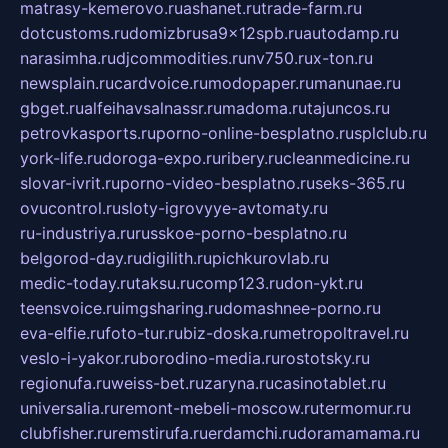
matrasy-kemerovo.ru
ashanet.ru
trade-farm.ru
dotcustoms.ru
domizbrusa9x12spb.ru
autodamp.ru
narasimha.ru
djcommodities.ru
nv750.ru
x-ton.ru
newsplain.ru
cardvoice.ru
modopaper.ru
manunae.ru
gbget.ru
alfeihavsalnassr.ru
madoma.ru
tajuncos.ru
petrovkasports.ru
porno-online-besplatno.ru
splclub.ru
york-life.ru
doroga-expo.ru
ribery.ru
cleanmedicine.ru
slovar-ivrit.ru
porno-video-besplatno.ru
seks-365.ru
ovucontrol.ru
sloty-igrovyye-avtomaty.ru
ru-industriya.ru
russkoe-porno-besplatno.ru
belgorod-day.ru
digilith.ru
pichkurovlab.ru
medic-today.ru
taksu.ru
comp123.ru
don-ykt.ru
teensvoice.ru
imgsharing.ru
domashnee-porno.ru
eva-elfie.ru
foto-tur.ru
biz-doska.ru
metropoltravel.ru
veslo-i-yakor.ru
borodino-media.ru
rostotsky.ru
regionufa.ru
weiss-bet.ru
zaryna.ru
casinotablet.ru
universalia.ru
remont-mebeli-moscow.ru
termomur.ru
clubfisher.ru
remstirufa.ru
erdamchi.ru
doramamama.ru