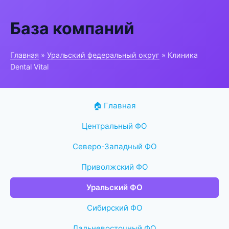
База компаний
Главная
»
Уральский федеральный округ
» Клиника
Dental Vital
🏠 Главная
Центральный ФО
Северо-Западный ФО
Приволжский ФО
Уральский ФО
Сибирский ФО
Дальневосточный ФО