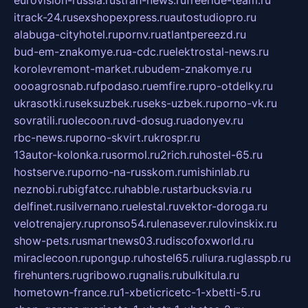
eurovision-russia.ru
strah-news.ru
freeride-team.ru
itrack-24.ru
sexshopexpress.ru
autostudiopro.ru
alabuga-cityhotel.ru
pornv.ru
atlantpereezd.ru
bud-em-znakomye.ru
a-cdc.ru
elektrostal-news.ru
korolevremont-market.ru
budem-znakomye.ru
oooagrosnab.ru
fpodaso.ru
emfire.ru
pro-otdelky.ru
ukrasotki.ru
seksuzbek.ru
seks-uzbek.ru
porno-vk.ru
sovratili.ru
olecoon.ru
vd-dosug.ru
adonyev.ru
rbc-news.ru
porno-skvirt.ru
krospr.ru
13autor-kolonka.ru
sormol.ru
2rich.ru
hostel-65.ru
hostserve.ru
porno-na-russkom.ru
mishinlab.ru
neznobi.ru
bigfatcc.ru
habble.ru
starbucksvia.ru
delfinet.ru
silvernano.ru
elestal.ru
vektor-doroga.ru
velotrenajery.ru
pronso54.ru
lenasever.ru
lovinskix.ru
show-pets.ru
smartnews03.ru
discofoxworld.ru
miraclecoon.ru
pongup.ru
hostel65.ru
liura.ru
glasspb.ru
firehunters.ru
gribowo.ru
gnalis.ru
bulkitula.ru
hometown-france.ru
1-xbeticricetc-1-xbetti-5.ru