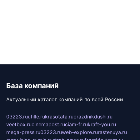
База компаний
Актуальный каталог компаний по всей России
03223.ru
ufille.ru
krasotata.ru
prazdnikdushi.ru
veetbox.ru
cinemapost.ru
ciam-fr.ru
kraft-you.ru
mega-press.ru
03223.ru
web-explore.ru
rastenuya.ru