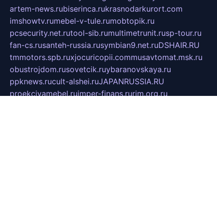
artem-news.ru
biserinca.ru
krasnodarkurort.com
imshowtv.ru
mebel-v-tule.ru
mobtopik.ru
pcsecurity.net.ru
tool-sib.ru
multimetrunit.ru
sp-tour.ru
fan-cs.ru
santeh-russia.ru
symbian9.net.ru
DSHAIR.RU
tmmotors.spb.ru
xjocuricopii.com
musavtomat.msk.ru
obustrojdom.ru
sovetcik.ru
ybaranovskaya.ru
ppknews.ru
cult-alshei.ru
JAPANRUSSIA.RU
proekciyamebel.ru
imper-finans.ru
rim.org.ru
glamourai.ru
brassminus.ru
zabor-pro.ru
ftn.pp.ru
dorogoe58.ru
laimengpacker.ru
kuzova-zapchasti.ru
sageerp.ru
taxodrom.ru
dsrazvitie.ru
hardcity.net.ru
ratinghomegames.ru
topservice25.ru
gubernyan.ru
gtglasslined.ru
ii4.ru
tssport.spb.ru
andorra24.com
blackwallstreet.ru
oboimos.ru
optim-doors.com.ru
ikuch.ru
nycr.org.ru
npa21.ru
vremya-ch.spb.ru
desert000.ru
ivtorgi.ru
ifiori.ru
catalog-statei.ru
dcv.org.ru
spetsmaster174.ru
ipkameryhiseeu.ru
dum26.ru
ruspol.spb.ru
fr-opendp.ru
kam-solnyshko.ru