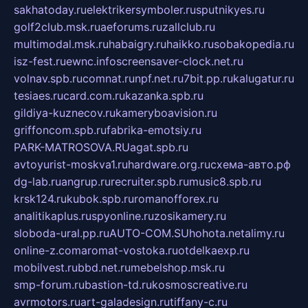
sakhatoday.ru
elektrikersymboler.ru
sputnikyes.ru
golf2club.msk.ru
aeforums.ru
zallclub.ru
multimodal.msk.ru
habaigry.ru
haikko.ru
sobakopedia.ru
isz-fest.ru
ewnc.info
screensaver-clock.net.ru
volnav.spb.ru
comnat.ru
npf.net.ru
7bit.pp.ru
kalugatur.ru
tesiaes.ru
card.com.ru
kazanka.spb.ru
gildiya-kuznecov.ru
kameryboavision.ru
griffoncom.spb.ru
fabrika-emotsiy.ru
PARK-MATROSOVA.RU
agat.spb.ru
avtoyurist-moskva1.ru
hardware.org.ru
схема-авто.рф
dg-lab.ru
angrup.ru
recruiter.spb.ru
music8.spb.ru
krsk124.ru
kubok.spb.ru
romanofforex.ru
analitikaplus.ru
spyonline.ru
zosikamery.ru
sloboda-ural.pp.ru
AUTO-COM.SU
hohota.net
alimy.ru
online-z.com
aromat-vostoka.ru
otdelkaexp.ru
mobilvest.ru
bbd.net.ru
mebelshop.msk.ru
smp-forum.ru
bastion-td.ru
kosmoscreative.ru
avrmotors.ru
art-galadesign.ru
tiffany-c.ru