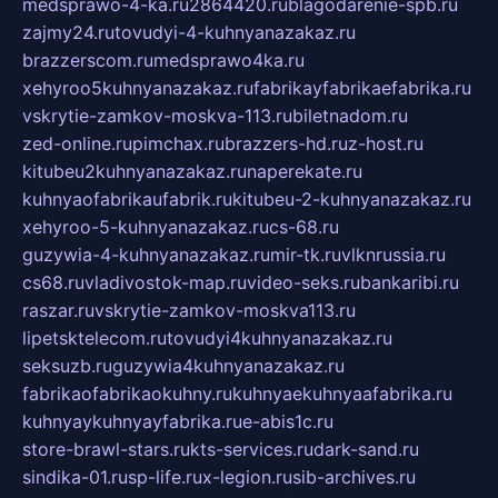
medsprawo-4-ka.ru
2864420.ru
blagodarenie-spb.ru
zajmy24.ru
tovudyi-4-kuhnyanazakaz.ru
brazzerscom.ru
medsprawo4ka.ru
xehyroo5kuhnyanazakaz.ru
fabrikayfabrikaefabrika.ru
vskrytie-zamkov-moskva-113.ru
biletnadom.ru
zed-online.ru
pimchax.ru
brazzers-hd.ru
z-host.ru
kitubeu2kuhnyanazakaz.ru
naperekate.ru
kuhnyaofabrikaufabrik.ru
kitubeu-2-kuhnyanazakaz.ru
xehyroo-5-kuhnyanazakaz.ru
cs-68.ru
guzywia-4-kuhnyanazakaz.ru
mir-tk.ru
vlknrussia.ru
cs68.ru
vladivostok-map.ru
video-seks.ru
bankaribi.ru
raszar.ru
vskrytie-zamkov-moskva113.ru
lipetsktelecom.ru
tovudyi4kuhnyanazakaz.ru
seksuzb.ru
guzywia4kuhnyanazakaz.ru
fabrikaofabrikaokuhny.ru
kuhnyaekuhnyaafabrika.ru
kuhnyaykuhnyayfabrika.ru
e-abis1c.ru
store-brawl-stars.ru
kts-services.ru
dark-sand.ru
sindika-01.ru
sp-life.ru
x-legion.ru
sib-archives.ru