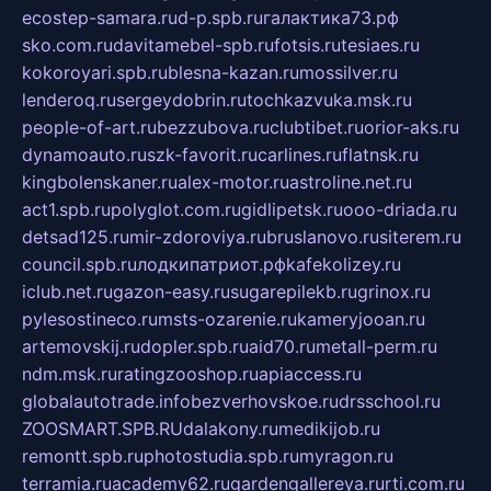
ecostep-samara.ru
d-p.spb.ru
галактика73.рф
sko.com.ru
davitamebel-spb.ru
fotsis.ru
tesiaes.ru
kokoroyari.spb.ru
blesna-kazan.ru
mossilver.ru
lenderoq.ru
sergeydobrin.ru
tochkazvuka.msk.ru
people-of-art.ru
bezzubova.ru
clubtibet.ru
orior-aks.ru
dynamoauto.ru
szk-favorit.ru
carlines.ru
flatnsk.ru
kingbolenskaner.ru
alex-motor.ru
astroline.net.ru
act1.spb.ru
polyglot.com.ru
gidlipetsk.ru
ooo-driada.ru
detsad125.ru
mir-zdoroviya.ru
bruslanovo.ru
siterem.ru
council.spb.ru
лодкипатриот.рф
kafekolizey.ru
iclub.net.ru
gazon-easy.ru
sugarepilekb.ru
grinox.ru
pylesostineco.ru
msts-ozarenie.ru
kameryjooan.ru
artemovskij.ru
dopler.spb.ru
aid70.ru
metall-perm.ru
ndm.msk.ru
ratingzooshop.ru
apiaccess.ru
globalautotrade.info
bezverhovskoe.ru
drsschool.ru
ZOOSMART.SPB.RU
dalakony.ru
medikijob.ru
remontt.spb.ru
photostudia.spb.ru
myragon.ru
terramia.ru
academy62.ru
gardengallereya.ru
rti.com.ru