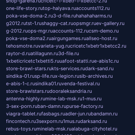
shop-garena.ru
cricetc-1-xbetr-1-xbetcc-2.ru
one-life-story.ru
top-halyava.ru
accounts112.ru
poka-vse-doma-2.ru
3-d-file.ru
hahahaharms.ru
g2012.ru
tst-1.ru
shaggy-cat.ru
opsmgr.ru
ev-gallery.ru
g-2012.ru
ops-mgr.ru
accounts-112.ru
csm-demo.ru
poka-vse-doma2.ru
airgungames.ru
allseo-host.ru
tehosmotre.ru
varieta-yug.ru
cricetc1xbetr1xbetcc2.ru
raytor-d.ru
atillagunn.ru
3d-file.ru
1xbeticricetc1xbetti5.ru
uafoot-statti.ru
e-abis1c.ru
store-brawl-stars.ru
kts-services.ru
dark-sand.ru
sindika-01.ru
sp-life.ru
x-legion.ru
sib-archives.ru
e-abis-1-c.ru
sindika01.ru
venda-festival.ru
store-brawlstars.ru
dooraleksandria.ru
antenna-highly.ru
mine-lab-msk.ru
1-mus.ru
3-sex-porn.ru
ban-damn.ru
purse-factory.ru
viagra-tablet.ru
fasbags.ru
adler-jun.ru
bandamn.ru
fincontech.ru
3sexporn.ru
1mus.ru
darksand.ru
rebus-toys.ru
minelab-msk.ru
alabuga-cityhotel.ru