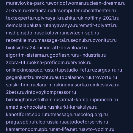
muraviovka-park.ru
worldofwoman.ru
clean-dreams.ru
arkrym.ru
kristinita.ru
dircomputer.ru
healthenter.ru
textexperts.ru
pivnaya-kruzhka.ru
kinofilmy-2021.ru
demolalapaluza.ru
tanyavanya.ru
remstir-tolyatti.ru
msdip.ru
jdol.ru
sokolovr.ru
newtech-spb.ru
rezemkleim.ru
massage-tai.ru
seonub.ru
zvonitut.ru
biolisichka24.ru
mncraft-download.ru
algoritm-sistema.ru
godflesh.ru
ru-industria.ru
zebra-tlt.ru
okna-proficom.ru
erynok.ru
onlinekinospace.ru
startupstudio-fefu.ru
zarges-ru.ru
gegenjustizunrecht.ru
autobalashov.ru
utrovortu.ru
spiski-firm.ru
elara-m.ru
kinomusorka.ru
mkcslava.ru
2bets.ru
vintovoykompressor.ru
birminghamvsfulham.ru
sarmat-komp.ru
pioneeri.ru
amadis-chocolate.ru
shkurki-karakulya.ru
kanotiforet.spb.ru
tutmassage.ru
ecolog.org.ru
praga.spb.ru
falcorussia.ru
autodoctorservis.ru
kamertondom.spb.ru
net-life.net.ru
avto-vozim.ru