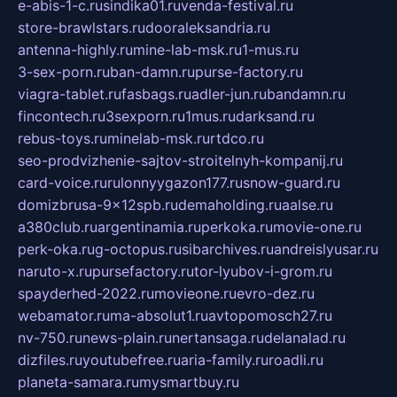
e-abis-1-c.ru
sindika01.ru
venda-festival.ru
store-brawlstars.ru
dooraleksandria.ru
antenna-highly.ru
mine-lab-msk.ru
1-mus.ru
3-sex-porn.ru
ban-damn.ru
purse-factory.ru
viagra-tablet.ru
fasbags.ru
adler-jun.ru
bandamn.ru
fincontech.ru
3sexporn.ru
1mus.ru
darksand.ru
rebus-toys.ru
minelab-msk.ru
rtdco.ru
seo-prodvizhenie-sajtov-stroitelnyh-kompanij.ru
card-voice.ru
rulonnyygazon177.ru
snow-guard.ru
domizbrusa-9x12spb.ru
demaholding.ru
aalse.ru
a380club.ru
argentinamia.ru
perkoka.ru
movie-one.ru
perk-oka.ru
g-octopus.ru
sibarchives.ru
andreislyusar.ru
naruto-x.ru
pursefactory.ru
tor-lyubov-i-grom.ru
spayderhed-2022.ru
movieone.ru
evro-dez.ru
webamator.ru
ma-absolut1.ru
avtopomosch27.ru
nv-750.ru
news-plain.ru
nertansaga.ru
delanalad.ru
dizfiles.ru
youtubefree.ru
aria-family.ru
roadli.ru
planeta-samara.ru
mysmartbuy.ru