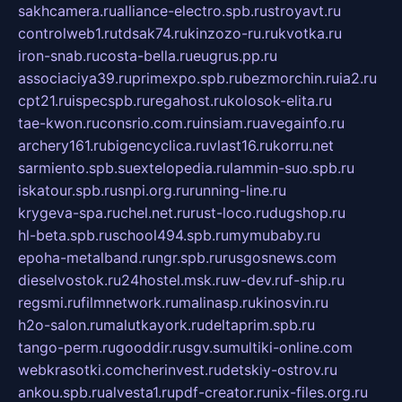
sakhcamera.ru
alliance-electro.spb.ru
stroyavt.ru
controlweb1.ru
tdsak74.ru
kinzozo-ru.ru
kvotka.ru
iron-snab.ru
costa-bella.ru
eugrus.pp.ru
associaciya39.ru
primexpo.spb.ru
bezmorchin.ru
ia2.ru
cpt21.ru
ispecspb.ru
regahost.ru
kolosok-elita.ru
tae-kwon.ru
consrio.com.ru
insiam.ru
avegainfo.ru
archery161.ru
bigencyclica.ru
vlast16.ru
korru.net
sarmiento.spb.su
extelopedia.ru
lammin-suo.spb.ru
iskatour.spb.ru
snpi.org.ru
running-line.ru
krygeva-spa.ru
chel.net.ru
rust-loco.ru
dugshop.ru
hl-beta.spb.ru
school494.spb.ru
mymubaby.ru
epoha-metalband.ru
ngr.spb.ru
rusgosnews.com
dieselvostok.ru
24hostel.msk.ru
w-dev.ru
f-ship.ru
regsmi.ru
filmnetwork.ru
malinasp.ru
kinosvin.ru
h2o-salon.ru
malutkayork.ru
deltaprim.spb.ru
tango-perm.ru
gooddir.ru
sgv.su
multiki-online.com
webkrasotki.com
cherinvest.ru
detskiy-ostrov.ru
ankou.spb.ru
alvesta1.ru
pdf-creator.ru
nix-files.org.ru