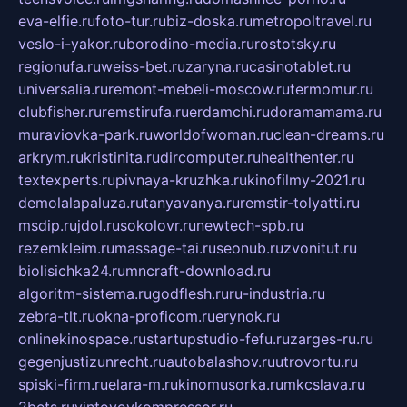
eva-elfie.ru
foto-tur.ru
biz-doska.ru
metropoltravel.ru
veslo-i-yakor.ru
borodino-media.ru
rostotsky.ru
regionufa.ru
weiss-bet.ru
zaryna.ru
casinotablet.ru
universalia.ru
remont-mebeli-moscow.ru
termomur.ru
clubfisher.ru
remstirufa.ru
erdamchi.ru
doramamama.ru
muraviovka-park.ru
worldofwoman.ru
clean-dreams.ru
arkrym.ru
kristinita.ru
dircomputer.ru
healthenter.ru
textexperts.ru
pivnaya-kruzhka.ru
kinofilmy-2021.ru
demolalapaluza.ru
tanyavanya.ru
remstir-tolyatti.ru
msdip.ru
jdol.ru
sokolovr.ru
newtech-spb.ru
rezemkleim.ru
massage-tai.ru
seonub.ru
zvonitut.ru
biolisichka24.ru
mncraft-download.ru
algoritm-sistema.ru
godflesh.ru
ru-industria.ru
zebra-tlt.ru
okna-proficom.ru
erynok.ru
onlinekinospace.ru
startupstudio-fefu.ru
zarges-ru.ru
gegenjustizunrecht.ru
autobalashov.ru
utrovortu.ru
spiski-firm.ru
elara-m.ru
kinomusorka.ru
mkcslava.ru
2bets.ru
vintovoykompressor.ru