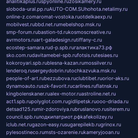
analitikaplus.ru
spyonline.ru
zosikamery.ru
sloboda-ural.pp.ru
AUTO-COM.SU
hohota.net
alimy.ru
online-z.com
aromat-vostoka.ru
otdelkaexp.ru
mobilvest.ru
bbd.net.ru
mebelshop.msk.ru
smp-forum.ru
bastion-td.ru
kosmoscreative.ru
avrmotors.ru
art-galadesign.ru
tiffany-c.ru
ecostep-samara.ru
d-p.spb.ru
галактика73.рф
sko.com.ru
davitamebel-spb.ru
fotsis.ru
tesiaes.ru
kokoroyari.spb.ru
blesna-kazan.ru
mossilver.ru
lenderoq.ru
sergeydobrin.ru
tochkazvuka.msk.ru
people-of-art.ru
bezzubova.ru
clubtibet.ru
orior-aks.ru
dynamoauto.ru
szk-favorit.ru
carlines.ru
flatnsk.ru
kingbolenskaner.ru
alex-motor.ru
astroline.net.ru
act1.spb.ru
polyglot.com.ru
gidlipetsk.ru
ooo-driada.ru
detsad125.ru
mir-zdoroviya.ru
bruslanovo.ru
siterem.ru
council.spb.ru
лодкипатриот.рф
kafekolizey.ru
iclub.net.ru
gazon-easy.ru
sugarepilekb.ru
grinox.ru
pylesostineco.ru
msts-ozarenie.ru
kameryjooan.ru