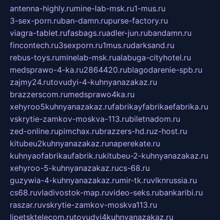
antenna-highly.ru
mine-lab-msk.ru
1-mus.ru
3-sex-porn.ru
ban-damn.ru
purse-factory.ru
viagra-tablet.ru
fasbags.ru
adler-jun.ru
bandamn.ru
fincontech.ru
3sexporn.ru
1mus.ru
darksand.ru
rebus-toys.ru
minelab-msk.ru
alabuga-cityhotel.ru
medsprawo-4-ka.ru
2864420.ru
blagodarenie-spb.ru
zajmy24.ru
tovudyi-4-kuhnyanazakaz.ru
brazzerscom.ru
medsprawo4ka.ru
xehyroo5kuhnyanazakaz.ru
fabrikayfabrikaefabrika.ru
vskrytie-zamkov-moskva-113.ru
biletnadom.ru
zed-online.ru
pimchax.ru
brazzers-hd.ru
z-host.ru
kitubeu2kuhnyanazakaz.ru
naperekate.ru
kuhnyaofabrikaufabrik.ru
kitubeu-2-kuhnyanazakaz.ru
xehyroo-5-kuhnyanazakaz.ru
cs-68.ru
guzywia-4-kuhnyanazakaz.ru
mir-tk.ru
vlknrussia.ru
cs68.ru
vladivostok-map.ru
video-seks.ru
bankaribi.ru
raszar.ru
vskrytie-zamkov-moskva113.ru
lipetsktelecom.ru
tovudyi4kuhnyanazakaz.ru