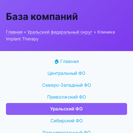
База компаний
Главная
»
Уральский федеральный округ
» Клиника
Implant Therapy
🏠 Главная
Центральный ФО
Северо-Западный ФО
Приволжский ФО
Уральский ФО
Сибирский ФО
Дальневосточный ФО