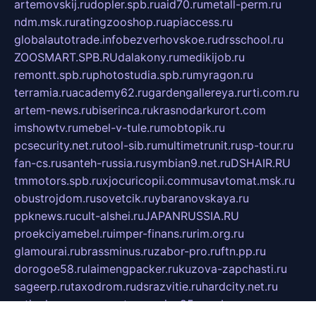
artemovskij.ru
dopler.spb.ru
aid70.ru
metall-perm.ru
ndm.msk.ru
ratingzooshop.ru
apiaccess.ru
globalautotrade.info
bezverhovskoe.ru
drsschool.ru
ZOOSMART.SPB.RU
dalakony.ru
medikijob.ru
remontt.spb.ru
photostudia.spb.ru
myragon.ru
terramia.ru
academy62.ru
gardengallereya.ru
rti.com.ru
artem-news.ru
biserinca.ru
krasnodarkurort.com
imshowtv.ru
mebel-v-tule.ru
mobtopik.ru
pcsecurity.net.ru
tool-sib.ru
multimetrunit.ru
sp-tour.ru
fan-cs.ru
santeh-russia.ru
symbian9.net.ru
DSHAIR.RU
tmmotors.spb.ru
xjocuricopii.com
musavtomat.msk.ru
obustrojdom.ru
sovetcik.ru
ybaranovskaya.ru
ppknews.ru
cult-alshei.ru
JAPANRUSSIA.RU
proekciyamebel.ru
imper-finans.ru
rim.org.ru
glamourai.ru
brassminus.ru
zabor-pro.ru
ftn.pp.ru
dorogoe58.ru
laimengpacker.ru
kuzova-zapchasti.ru
sageerp.ru
taxodrom.ru
dsrazvitie.ru
hardcity.net.ru
ratinghomegames.ru
topservice25.ru
gubernyan.ru