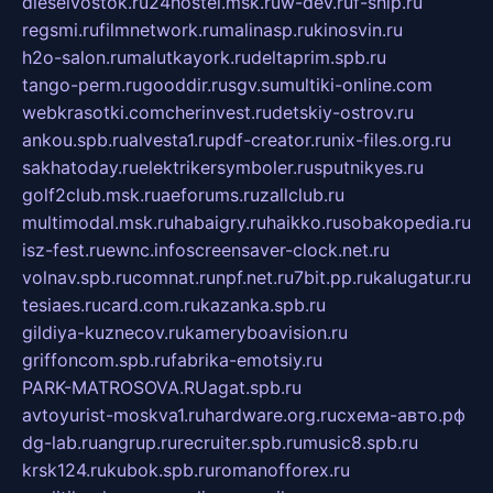
dieselvostok.ru
24hostel.msk.ru
w-dev.ru
f-ship.ru
regsmi.ru
filmnetwork.ru
malinasp.ru
kinosvin.ru
h2o-salon.ru
malutkayork.ru
deltaprim.spb.ru
tango-perm.ru
gooddir.ru
sgv.su
multiki-online.com
webkrasotki.com
cherinvest.ru
detskiy-ostrov.ru
ankou.spb.ru
alvesta1.ru
pdf-creator.ru
nix-files.org.ru
sakhatoday.ru
elektrikersymboler.ru
sputnikyes.ru
golf2club.msk.ru
aeforums.ru
zallclub.ru
multimodal.msk.ru
habaigry.ru
haikko.ru
sobakopedia.ru
isz-fest.ru
ewnc.info
screensaver-clock.net.ru
volnav.spb.ru
comnat.ru
npf.net.ru
7bit.pp.ru
kalugatur.ru
tesiaes.ru
card.com.ru
kazanka.spb.ru
gildiya-kuznecov.ru
kameryboavision.ru
griffoncom.spb.ru
fabrika-emotsiy.ru
PARK-MATROSOVA.RU
agat.spb.ru
avtoyurist-moskva1.ru
hardware.org.ru
схема-авто.рф
dg-lab.ru
angrup.ru
recruiter.spb.ru
music8.spb.ru
krsk124.ru
kubok.spb.ru
romanofforex.ru