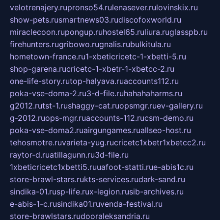
velotrenajery.ru
pronso54.ru
lenasever.ru
lovinskix.ru
show-pets.ru
smartnews03.ru
discofoxworld.ru
miraclecoon.ru
pongup.ru
hostel65.ru
liura.ru
glasspb.ru
firehunters.ru
gribowo.ru
gnalis.ru
bulkitula.ru
hometown-france.ru
1-xbeticricetc-1-xbetti-5.ru
shop-garena.ru
cricetc-1-xbetr-1-xbetcc-2.ru
one-life-story.ru
top-halyava.ru
accounts112.ru
poka-vse-doma-2.ru
3-d-file.ru
hahahaharms.ru
g2012.ru
tst-1.ru
shaggy-cat.ru
opsmgr.ru
ev-gallery.ru
g-2012.ru
ops-mgr.ru
accounts-112.ru
csm-demo.ru
poka-vse-doma2.ru
airgungames.ru
allseo-host.ru
tehosmotre.ru
varieta-yug.ru
cricetc1xbetr1xbetcc2.ru
raytor-d.ru
atillagunn.ru
3d-file.ru
1xbeticricetc1xbetti5.ru
uafoot-statti.ru
e-abis1c.ru
store-brawl-stars.ru
kts-services.ru
dark-sand.ru
sindika-01.ru
sp-life.ru
x-legion.ru
sib-archives.ru
e-abis-1-c.ru
sindika01.ru
venda-festival.ru
store-brawlstars.ru
dooraleksandria.ru