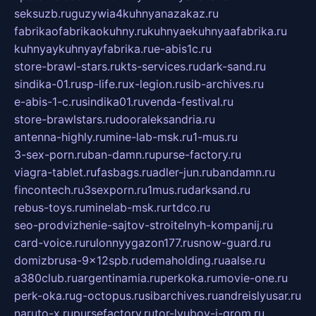
seksuzb.ru
guzywia4kuhnyanazakaz.ru
fabrikaofabrikaokuhny.ru
kuhnyaekuhnyaafabrika.ru
kuhnyaykuhnyayfabrika.ru
e-abis1c.ru
store-brawl-stars.ru
kts-services.ru
dark-sand.ru
sindika-01.ru
sp-life.ru
x-legion.ru
sib-archives.ru
e-abis-1-c.ru
sindika01.ru
venda-festival.ru
store-brawlstars.ru
dooraleksandria.ru
antenna-highly.ru
mine-lab-msk.ru
1-mus.ru
3-sex-porn.ru
ban-damn.ru
purse-factory.ru
viagra-tablet.ru
fasbags.ru
adler-jun.ru
bandamn.ru
fincontech.ru
3sexporn.ru
1mus.ru
darksand.ru
rebus-toys.ru
minelab-msk.ru
rtdco.ru
seo-prodvizhenie-sajtov-stroitelnyh-kompanij.ru
card-voice.ru
rulonnyygazon177.ru
snow-guard.ru
domizbrusa-9x12spb.ru
demaholding.ru
aalse.ru
a380club.ru
argentinamia.ru
perkoka.ru
movie-one.ru
perk-oka.ru
g-octopus.ru
sibarchives.ru
andreislyusar.ru
naruto-x.ru
pursefactory.ru
tor-lyubov-i-grom.ru