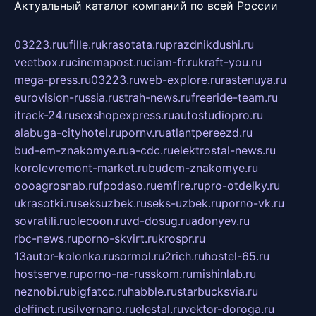
Актуальный каталог компаний по всей России
03223.ru
ufille.ru
krasotata.ru
prazdnikdushi.ru
veetbox.ru
cinemapost.ru
ciam-fr.ru
kraft-you.ru
mega-press.ru
03223.ru
web-explore.ru
rastenuya.ru
eurovision-russia.ru
strah-news.ru
freeride-team.ru
itrack-24.ru
sexshopexpress.ru
autostudiopro.ru
alabuga-cityhotel.ru
pornv.ru
atlantpereezd.ru
bud-em-znakomye.ru
a-cdc.ru
elektrostal-news.ru
korolevremont-market.ru
budem-znakomye.ru
oooagrosnab.ru
fpodaso.ru
emfire.ru
pro-otdelky.ru
ukrasotki.ru
seksuzbek.ru
seks-uzbek.ru
porno-vk.ru
sovratili.ru
olecoon.ru
vd-dosug.ru
adonyev.ru
rbc-news.ru
porno-skvirt.ru
krospr.ru
13autor-kolonka.ru
sormol.ru
2rich.ru
hostel-65.ru
hostserve.ru
porno-na-russkom.ru
mishinlab.ru
neznobi.ru
bigfatcc.ru
habble.ru
starbucksvia.ru
delfinet.ru
silvernano.ru
elestal.ru
vektor-doroga.ru