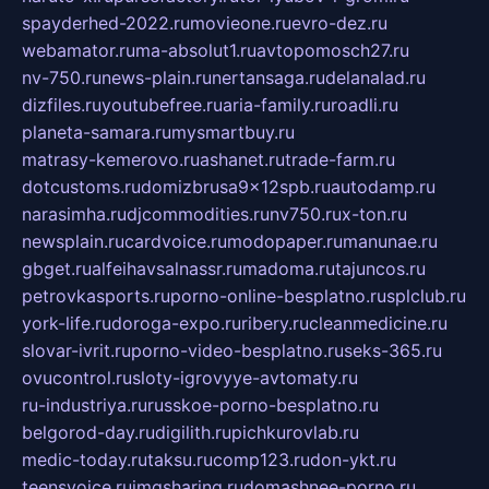
spayderhed-2022.ru
movieone.ru
evro-dez.ru
webamator.ru
ma-absolut1.ru
avtopomosch27.ru
nv-750.ru
news-plain.ru
nertansaga.ru
delanalad.ru
dizfiles.ru
youtubefree.ru
aria-family.ru
roadli.ru
planeta-samara.ru
mysmartbuy.ru
matrasy-kemerovo.ru
ashanet.ru
trade-farm.ru
dotcustoms.ru
domizbrusa9x12spb.ru
autodamp.ru
narasimha.ru
djcommodities.ru
nv750.ru
x-ton.ru
newsplain.ru
cardvoice.ru
modopaper.ru
manunae.ru
gbget.ru
alfeihavsalnassr.ru
madoma.ru
tajuncos.ru
petrovkasports.ru
porno-online-besplatno.ru
splclub.ru
york-life.ru
doroga-expo.ru
ribery.ru
cleanmedicine.ru
slovar-ivrit.ru
porno-video-besplatno.ru
seks-365.ru
ovucontrol.ru
sloty-igrovyye-avtomaty.ru
ru-industriya.ru
russkoe-porno-besplatno.ru
belgorod-day.ru
digilith.ru
pichkurovlab.ru
medic-today.ru
taksu.ru
comp123.ru
don-ykt.ru
teensvoice.ru
imgsharing.ru
domashnee-porno.ru