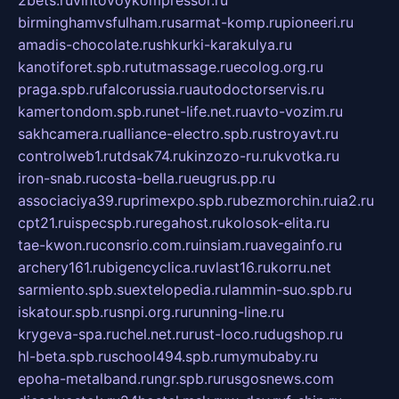
birminghamvsfulham.ru
sarmat-komp.ru
pioneeri.ru
amadis-chocolate.ru
shkurki-karakulya.ru
kanotiforet.spb.ru
tutmassage.ru
ecolog.org.ru
praga.spb.ru
falcorussia.ru
autodoctorservis.ru
kamertondom.spb.ru
net-life.net.ru
avto-vozim.ru
sakhcamera.ru
alliance-electro.spb.ru
stroyavt.ru
controlweb1.ru
tdsak74.ru
kinzozo-ru.ru
kvotka.ru
iron-snab.ru
costa-bella.ru
eugrus.pp.ru
associaciya39.ru
primexpo.spb.ru
bezmorchin.ru
ia2.ru
cpt21.ru
ispecspb.ru
regahost.ru
kolosok-elita.ru
tae-kwon.ru
consrio.com.ru
insiam.ru
avegainfo.ru
archery161.ru
bigencyclica.ru
vlast16.ru
korru.net
sarmiento.spb.su
extelopedia.ru
lammin-suo.spb.ru
iskatour.spb.ru
snpi.org.ru
running-line.ru
krygeva-spa.ru
chel.net.ru
rust-loco.ru
dugshop.ru
hl-beta.spb.ru
school494.spb.ru
mymubaby.ru
epoha-metalband.ru
ngr.spb.ru
rusgosnews.com