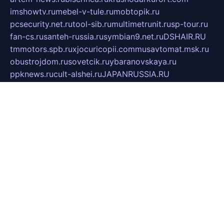
imshowtv.ru
mebel-v-tule.ru
mobtopik.ru
pcsecurity.net.ru
tool-sib.ru
multimetrunit.ru
sp-tour.ru
fan-cs.ru
santeh-russia.ru
symbian9.net.ru
DSHAIR.RU
tmmotors.spb.ru
xjocuricopii.com
musavtomat.msk.ru
obustrojdom.ru
sovetcik.ru
ybaranovskaya.ru
ppknews.ru
cult-alshei.ru
JAPANRUSSIA.RU
proekciyamebel.ru
imper-finans.ru
rim.org.ru
glamourai.ru
brassminus.ru
zabor-pro.ru
ftn.pp.ru
dorogoe58.ru
laimengpacker.ru
kuzova-zapchasti.ru
sageerp.ru
taxodrom.ru
dsrazvitie.ru
hardcity.net.ru
ratinghomegames.ru
topservice25.ru
gubernyan.ru
gtglasslined.ru
ii4.ru
tssport.spb.ru
andorra24.com
blackwallstreet.ru
oboimos.ru
optim-doors.com.ru
ikuch.ru
nycr.org.ru
npa21.ru
vremya-ch.spb.ru
desert000.ru
ivtorgi.ru
ifiori.ru
catalog-statei.ru
dcv.org.ru
spetsmaster174.ru
ipkameryhiseeu.ru
dum26.ru
ruspol.spb.ru
fr-opendp.ru
kam-solnyshko.ru
cheyenne-arapaho.ru
sevzapmetal.spb.ru