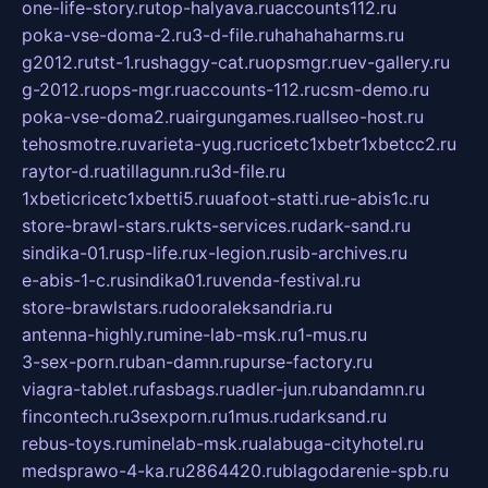
one-life-story.ru
top-halyava.ru
accounts112.ru
poka-vse-doma-2.ru
3-d-file.ru
hahahaharms.ru
g2012.ru
tst-1.ru
shaggy-cat.ru
opsmgr.ru
ev-gallery.ru
g-2012.ru
ops-mgr.ru
accounts-112.ru
csm-demo.ru
poka-vse-doma2.ru
airgungames.ru
allseo-host.ru
tehosmotre.ru
varieta-yug.ru
cricetc1xbetr1xbetcc2.ru
raytor-d.ru
atillagunn.ru
3d-file.ru
1xbeticricetc1xbetti5.ru
uafoot-statti.ru
e-abis1c.ru
store-brawl-stars.ru
kts-services.ru
dark-sand.ru
sindika-01.ru
sp-life.ru
x-legion.ru
sib-archives.ru
e-abis-1-c.ru
sindika01.ru
venda-festival.ru
store-brawlstars.ru
dooraleksandria.ru
antenna-highly.ru
mine-lab-msk.ru
1-mus.ru
3-sex-porn.ru
ban-damn.ru
purse-factory.ru
viagra-tablet.ru
fasbags.ru
adler-jun.ru
bandamn.ru
fincontech.ru
3sexporn.ru
1mus.ru
darksand.ru
rebus-toys.ru
minelab-msk.ru
alabuga-cityhotel.ru
medsprawo-4-ka.ru
2864420.ru
blagodarenie-spb.ru