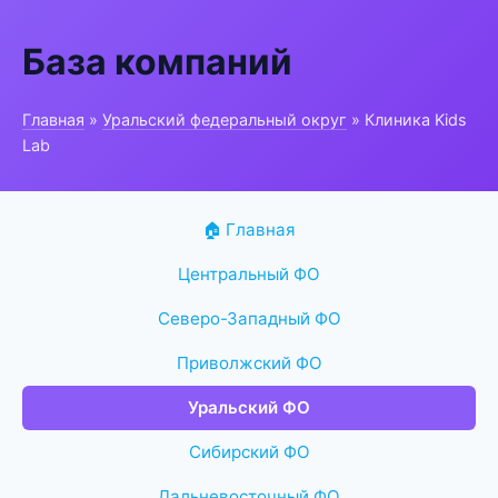
База компаний
Главная
»
Уральский федеральный округ
» Клиника Kids
Lab
🏠 Главная
Центральный ФО
Северо-Западный ФО
Приволжский ФО
Уральский ФО
Сибирский ФО
Дальневосточный ФО