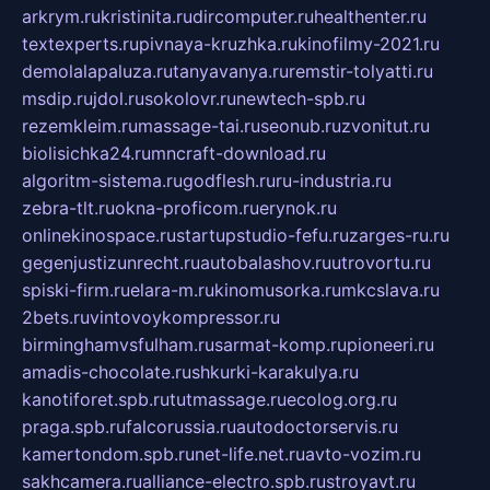
arkrym.ru
kristinita.ru
dircomputer.ru
healthenter.ru
textexperts.ru
pivnaya-kruzhka.ru
kinofilmy-2021.ru
demolalapaluza.ru
tanyavanya.ru
remstir-tolyatti.ru
msdip.ru
jdol.ru
sokolovr.ru
newtech-spb.ru
rezemkleim.ru
massage-tai.ru
seonub.ru
zvonitut.ru
biolisichka24.ru
mncraft-download.ru
algoritm-sistema.ru
godflesh.ru
ru-industria.ru
zebra-tlt.ru
okna-proficom.ru
erynok.ru
onlinekinospace.ru
startupstudio-fefu.ru
zarges-ru.ru
gegenjustizunrecht.ru
autobalashov.ru
utrovortu.ru
spiski-firm.ru
elara-m.ru
kinomusorka.ru
mkcslava.ru
2bets.ru
vintovoykompressor.ru
birminghamvsfulham.ru
sarmat-komp.ru
pioneeri.ru
amadis-chocolate.ru
shkurki-karakulya.ru
kanotiforet.spb.ru
tutmassage.ru
ecolog.org.ru
praga.spb.ru
falcorussia.ru
autodoctorservis.ru
kamertondom.spb.ru
net-life.net.ru
avto-vozim.ru
sakhcamera.ru
alliance-electro.spb.ru
stroyavt.ru