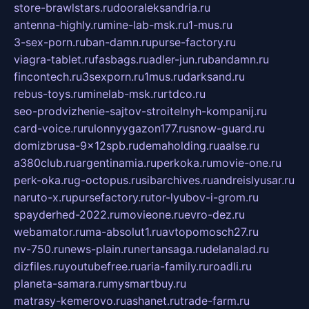
store-brawlstars.ru
dooraleksandria.ru
antenna-highly.ru
mine-lab-msk.ru
1-mus.ru
3-sex-porn.ru
ban-damn.ru
purse-factory.ru
viagra-tablet.ru
fasbags.ru
adler-jun.ru
bandamn.ru
fincontech.ru
3sexporn.ru
1mus.ru
darksand.ru
rebus-toys.ru
minelab-msk.ru
rtdco.ru
seo-prodvizhenie-sajtov-stroitelnyh-kompanij.ru
card-voice.ru
rulonnyygazon177.ru
snow-guard.ru
domizbrusa-9x12spb.ru
demaholding.ru
aalse.ru
a380club.ru
argentinamia.ru
perkoka.ru
movie-one.ru
perk-oka.ru
g-octopus.ru
sibarchives.ru
andreislyusar.ru
naruto-x.ru
pursefactory.ru
tor-lyubov-i-grom.ru
spayderhed-2022.ru
movieone.ru
evro-dez.ru
webamator.ru
ma-absolut1.ru
avtopomosch27.ru
nv-750.ru
news-plain.ru
nertansaga.ru
delanalad.ru
dizfiles.ru
youtubefree.ru
aria-family.ru
roadli.ru
planeta-samara.ru
mysmartbuy.ru
matrasy-kemerovo.ru
ashanet.ru
trade-farm.ru