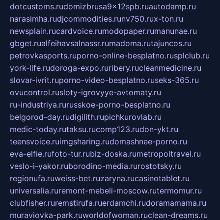
dotcustoms.ru
domizbrusa9x12spb.ru
autodamp.ru
narasimha.ru
djcommodities.ru
nv750.ru
x-ton.ru
newsplain.ru
cardvoice.ru
modopaper.ru
manunae.ru
gbget.ru
alfeihavsalnassr.ru
madoma.ru
tajuncos.ru
petrovkasports.ru
porno-online-besplatno.ru
splclub.ru
york-life.ru
doroga-expo.ru
ribery.ru
cleanmedicine.ru
slovar-ivrit.ru
porno-video-besplatno.ru
seks-365.ru
ovucontrol.ru
sloty-igrovyye-avtomaty.ru
ru-industriya.ru
russkoe-porno-besplatno.ru
belgorod-day.ru
digilith.ru
pichkurovlab.ru
medic-today.ru
taksu.ru
comp123.ru
don-ykt.ru
teensvoice.ru
imgsharing.ru
domashnee-porno.ru
eva-elfie.ru
foto-tur.ru
biz-doska.ru
metropoltravel.ru
veslo-i-yakor.ru
borodino-media.ru
rostotsky.ru
regionufa.ru
weiss-bet.ru
zaryna.ru
casinotablet.ru
universalia.ru
remont-mebeli-moscow.ru
termomur.ru
clubfisher.ru
remstirufa.ru
erdamchi.ru
doramamama.ru
muraviovka-park.ru
worldofwoman.ru
clean-dreams.ru