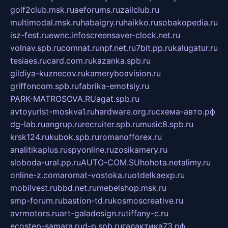
golf2club.msk.ru
aeforums.ru
zallclub.ru
multimodal.msk.ru
habaigry.ru
haikko.ru
sobakopedia.ru
isz-fest.ru
ewnc.info
screensaver-clock.net.ru
volnav.spb.ru
comnat.ru
npf.net.ru
7bit.pp.ru
kalugatur.ru
tesiaes.ru
card.com.ru
kazanka.spb.ru
gildiya-kuznecov.ru
kameryboavision.ru
griffoncom.spb.ru
fabrika-emotsiy.ru
PARK-MATROSOVA.RU
agat.spb.ru
avtoyurist-moskva1.ru
hardware.org.ru
схема-авто.рф
dg-lab.ru
angrup.ru
recruiter.spb.ru
music8.spb.ru
krsk124.ru
kubok.spb.ru
romanofforex.ru
analitikaplus.ru
spyonline.ru
zosikamery.ru
sloboda-ural.pp.ru
AUTO-COM.SU
hohota.net
alimy.ru
online-z.com
aromat-vostoka.ru
otdelkaexp.ru
mobilvest.ru
bbd.net.ru
mebelshop.msk.ru
smp-forum.ru
bastion-td.ru
kosmoscreative.ru
avrmotors.ru
art-galadesign.ru
tiffany-c.ru
ecostep-samara.ru
d-p.spb.ru
галактика73.рф