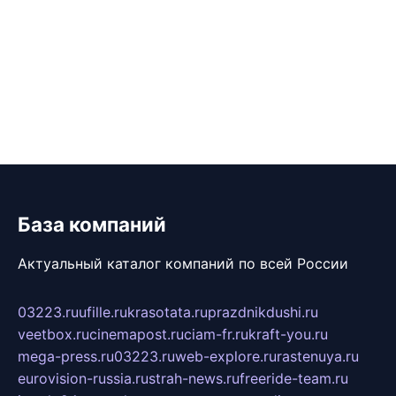
База компаний
Актуальный каталог компаний по всей России
03223.ru
ufille.ru
krasotata.ru
prazdnikdushi.ru
veetbox.ru
cinemapost.ru
ciam-fr.ru
kraft-you.ru
mega-press.ru
03223.ru
web-explore.ru
rastenuya.ru
eurovision-russia.ru
strah-news.ru
freeride-team.ru