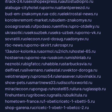
itrack-24.ru
sexshopexpress.ru
autostudiopro.ru
alabuga-cityhotel.ru
pornv.ru
atlantpereezd.ru
bud-em-znakomye.ru
a-cdc.ru
elektrostal-news.ru
korolevremont-market.ru
budem-znakomye.ru
oooagrosnab.ru
fpodaso.ru
emfire.ru
pro-otdelky.ru
ukrasotki.ru
seksuzbek.ru
seks-uzbek.ru
porno-vk.ru
sovratili.ru
olecoon.ru
vd-dosug.ru
adonyev.ru
rbc-news.ru
porno-skvirt.ru
krospr.ru
13autor-kolonka.ru
sormol.ru
2rich.ru
hostel-65.ru
hostserve.ru
porno-na-russkom.ru
mishinlab.ru
neznobi.ru
bigfatcc.ru
habble.ru
starbucksvia.ru
delfinet.ru
silvernano.ru
elestal.ru
vektor-doroga.ru
velotrenajery.ru
pronso54.ru
lenasever.ru
lovinskix.ru
show-pets.ru
smartnews03.ru
discofoxworld.ru
miraclecoon.ru
pongup.ru
hostel65.ru
liura.ru
glasspb.ru
firehunters.ru
gribowo.ru
gnalis.ru
bulkitula.ru
hometown-france.ru
1-xbeticricetc-1-xbetti-5.ru
shop-garena.ru
cricetc-1-xbetr-1-xbetcc-2.ru