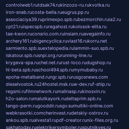
controlweb1.ru
tdsak74.ru
kinzozo-ru.ru
kvotka.ru
iron-snab.ru
costa-bella.ru
eugrus.pp.ru
associaciya39.ru
primexpo.spb.ru
bezmorchin.ru
ia2.ru
cpt21.ru
ispecspb.ru
regahost.ru
kolosok-elita.ru
tae-kwon.ru
consrio.com.ru
insiam.ru
avegainfo.ru
archery161.ru
bigencyclica.ru
vlast16.ru
korru.net
sarmiento.spb.su
extelopedia.ru
lammin-suo.spb.ru
iskatour.spb.ru
snpi.org.ru
running-line.ru
krygeva-spa.ru
chel.net.ru
rust-loco.ru
dugshop.ru
hl-beta.spb.ru
school494.spb.ru
mymubaby.ru
epoha-metalband.ru
ngr.spb.ru
rusgosnews.com
dieselvostok.ru
24hostel.msk.ru
w-dev.ru
f-ship.ru
regsmi.ru
filmnetwork.ru
malinasp.ru
kinosvin.ru
h2o-salon.ru
malutkayork.ru
deltaprim.spb.ru
tango-perm.ru
gooddir.ru
sgv.su
multiki-online.com
webkrasotki.com
cherinvest.ru
detskiy-ostrov.ru
ankou.spb.ru
alvesta1.ru
pdf-creator.ru
nix-files.org.ru
sakhatoday.ru
elektrikersymboler.ru
sputnikyes.ru