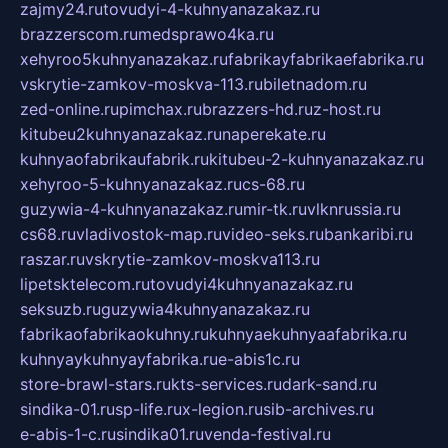
zajmy24.ru
tovudyi-4-kuhnyanazakaz.ru
brazzerscom.ru
medsprawo4ka.ru
xehyroo5kuhnyanazakaz.ru
fabrikayfabrikaefabrika.ru
vskrytie-zamkov-moskva-113.ru
biletnadom.ru
zed-online.ru
pimchax.ru
brazzers-hd.ru
z-host.ru
kitubeu2kuhnyanazakaz.ru
naperekate.ru
kuhnyaofabrikaufabrik.ru
kitubeu-2-kuhnyanazakaz.ru
xehyroo-5-kuhnyanazakaz.ru
cs-68.ru
guzywia-4-kuhnyanazakaz.ru
mir-tk.ru
vlknrussia.ru
cs68.ru
vladivostok-map.ru
video-seks.ru
bankaribi.ru
raszar.ru
vskrytie-zamkov-moskva113.ru
lipetsktelecom.ru
tovudyi4kuhnyanazakaz.ru
seksuzb.ru
guzywia4kuhnyanazakaz.ru
fabrikaofabrikaokuhny.ru
kuhnyaekuhnyaafabrika.ru
kuhnyaykuhnyayfabrika.ru
e-abis1c.ru
store-brawl-stars.ru
kts-services.ru
dark-sand.ru
sindika-01.ru
sp-life.ru
x-legion.ru
sib-archives.ru
e-abis-1-c.ru
sindika01.ru
venda-festival.ru