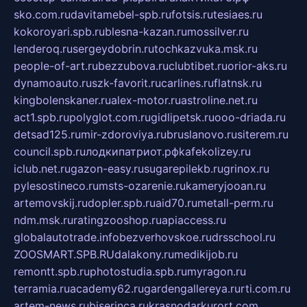
sko.com.ru
davitamebel-spb.ru
fotsis.ru
tesiaes.ru
kokoroyari.spb.ru
blesna-kazan.ru
mossilver.ru
lenderoq.ru
sergeydobrin.ru
tochkazvuka.msk.ru
people-of-art.ru
bezzubova.ru
clubtibet.ru
orior-aks.ru
dynamoauto.ru
szk-favorit.ru
carlines.ru
flatnsk.ru
kingbolenskaner.ru
alex-motor.ru
astroline.net.ru
act1.spb.ru
polyglot.com.ru
gidlipetsk.ru
ooo-driada.ru
detsad125.ru
mir-zdoroviya.ru
bruslanovo.ru
siterem.ru
council.spb.ru
лодкипатриот.рф
kafekolizey.ru
iclub.net.ru
gazon-easy.ru
sugarepilekb.ru
grinox.ru
pylesostineco.ru
msts-ozarenie.ru
kameryjooan.ru
artemovskij.ru
dopler.spb.ru
aid70.ru
metall-perm.ru
ndm.msk.ru
ratingzooshop.ru
apiaccess.ru
globalautotrade.info
bezverhovskoe.ru
drsschool.ru
ZOOSMART.SPB.RU
dalakony.ru
medikijob.ru
remontt.spb.ru
photostudia.spb.ru
myragon.ru
terramia.ru
academy62.ru
gardengallereya.ru
rti.com.ru
artem-news.ru
biserinca.ru
krasnodarkurort.com