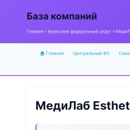
База компаний
Главная
»
Уральский федеральный округ
» МедиЛа
🏠 Главная
Центральный ФО
Севе
МедиЛаб Esthet