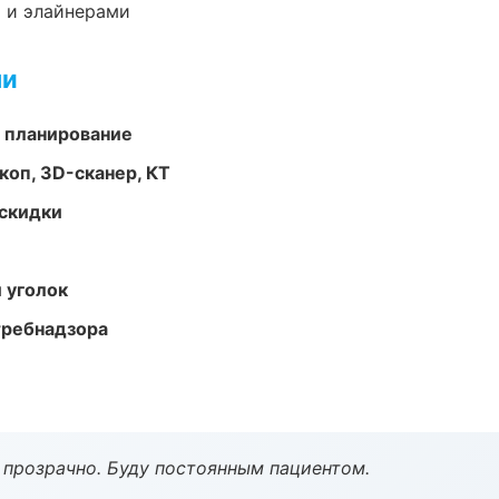
 и элайнерами
ми
 планирование
оп, 3D-сканер, КТ
скидки
 уголок
требнадзора
ё прозрачно. Буду постоянным пациентом.