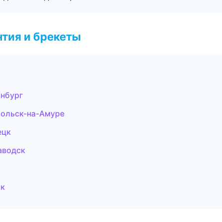
тия и брекеты
инбург
мольск-на-Амуре
ецк
аводск
ик