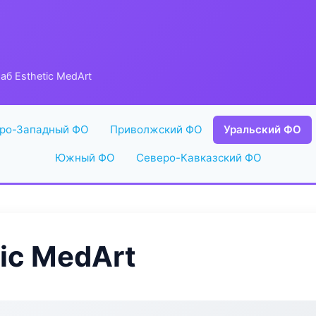
б Esthetic MedArt
ро-Западный ФО
Приволжский ФО
Уральский ФО
Южный ФО
Северо-Кавказский ФО
ic MedArt