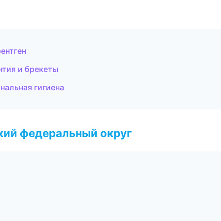
рентген
нтия и брекеты
нальная гигиена
ский федеральный округ