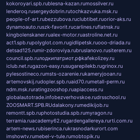
kokoroyari.spb.ru
blesna-kazan.ru
mossilver.ru
lenderoq.ru
sergeydobrin.ru
tochkazvuka.msk.ru
people-of-art.ru
bezzubova.ru
clubtibet.ru
orior-aks.ru
dynamoauto.ru
szk-favorit.ru
carlines.ru
flatnsk.ru
kingbolenskaner.ru
alex-motor.ru
astroline.net.ru
act1.spb.ru
polyglot.com.ru
gidlipetsk.ru
ooo-driada.ru
detsad125.ru
mir-zdoroviya.ru
bruslanovo.ru
siterem.ru
council.spb.ru
лодкипатриот.рф
kafekolizey.ru
iclub.net.ru
gazon-easy.ru
sugarepilekb.ru
grinox.ru
pylesostineco.ru
msts-ozarenie.ru
kameryjooan.ru
artemovskij.ru
dopler.spb.ru
aid70.ru
metall-perm.ru
ndm.msk.ru
ratingzooshop.ru
apiaccess.ru
globalautotrade.info
bezverhovskoe.ru
drsschool.ru
ZOOSMART.SPB.RU
dalakony.ru
medikijob.ru
remontt.spb.ru
photostudia.spb.ru
myragon.ru
terramia.ru
academy62.ru
gardengallereya.ru
rti.com.ru
artem-news.ru
biserinca.ru
krasnodarkurort.com
imshowtv.ru
mebel-v-tule.ru
mobtopik.ru