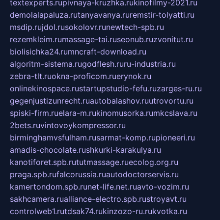
textexperts.ru
pivnaya-kruzhka.ru
kinofilmy-2021.ru
demolalapaluza.ru
tanyavanya.ru
remstir-tolyatti.ru
msdip.ru
jdol.ru
sokolovr.ru
newtech-spb.ru
rezemkleim.ru
massage-tai.ru
seonub.ru
zvonitut.ru
biolisichka24.ru
mncraft-download.ru
algoritm-sistema.ru
godflesh.ru
ru-industria.ru
zebra-tlt.ru
okna-proficom.ru
erynok.ru
onlinekinospace.ru
startupstudio-fefu.ru
zarges-ru.ru
gegenjustizunrecht.ru
autobalashov.ru
utrovortu.ru
spiski-firm.ru
elara-m.ru
kinomusorka.ru
mkcslava.ru
2bets.ru
vintovoykompressor.ru
birminghamvsfulham.ru
sarmat-komp.ru
pioneeri.ru
amadis-chocolate.ru
shkurki-karakulya.ru
kanotiforet.spb.ru
tutmassage.ru
ecolog.org.ru
praga.spb.ru
falcorussia.ru
autodoctorservis.ru
kamertondom.spb.ru
net-life.net.ru
avto-vozim.ru
sakhcamera.ru
alliance-electro.spb.ru
stroyavt.ru
controlweb1.ru
tdsak74.ru
kinzozo-ru.ru
kvotka.ru