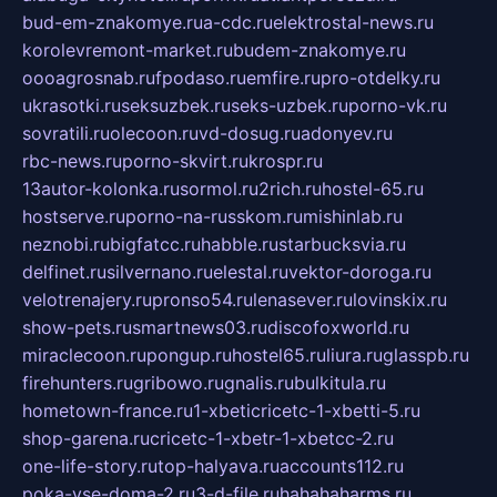
bud-em-znakomye.ru
a-cdc.ru
elektrostal-news.ru
korolevremont-market.ru
budem-znakomye.ru
oooagrosnab.ru
fpodaso.ru
emfire.ru
pro-otdelky.ru
ukrasotki.ru
seksuzbek.ru
seks-uzbek.ru
porno-vk.ru
sovratili.ru
olecoon.ru
vd-dosug.ru
adonyev.ru
rbc-news.ru
porno-skvirt.ru
krospr.ru
13autor-kolonka.ru
sormol.ru
2rich.ru
hostel-65.ru
hostserve.ru
porno-na-russkom.ru
mishinlab.ru
neznobi.ru
bigfatcc.ru
habble.ru
starbucksvia.ru
delfinet.ru
silvernano.ru
elestal.ru
vektor-doroga.ru
velotrenajery.ru
pronso54.ru
lenasever.ru
lovinskix.ru
show-pets.ru
smartnews03.ru
discofoxworld.ru
miraclecoon.ru
pongup.ru
hostel65.ru
liura.ru
glasspb.ru
firehunters.ru
gribowo.ru
gnalis.ru
bulkitula.ru
hometown-france.ru
1-xbeticricetc-1-xbetti-5.ru
shop-garena.ru
cricetc-1-xbetr-1-xbetcc-2.ru
one-life-story.ru
top-halyava.ru
accounts112.ru
poka-vse-doma-2.ru
3-d-file.ru
hahahaharms.ru