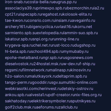
iron-snab.ru
costa-bella.ru
eugrus.pp.ru
associaciya39.ru
primexpo.spb.ru
bezmorchin.ru
ia2.ru
cpt21.ru
ispecspb.ru
regahost.ru
kolosok-elita.ru
tae-kwon.ru
consrio.com.ru
insiam.ru
avegainfo.ru
archery161.ru
bigencyclica.ru
vlast16.ru
korru.net
sarmiento.spb.su
extelopedia.ru
lammin-suo.spb.ru
iskatour.spb.ru
snpi.org.ru
running-line.ru
krygeva-spa.ru
chel.net.ru
rust-loco.ru
dugshop.ru
hl-beta.spb.ru
school494.spb.ru
mymubaby.ru
epoha-metalband.ru
ngr.spb.ru
rusgosnews.com
dieselvostok.ru
24hostel.msk.ru
w-dev.ru
f-ship.ru
regsmi.ru
filmnetwork.ru
malinasp.ru
kinosvin.ru
h2o-salon.ru
malutkayork.ru
deltaprim.spb.ru
tango-perm.ru
gooddir.ru
sgv.su
multiki-online.com
webkrasotki.com
cherinvest.ru
detskiy-ostrov.ru
ankou.spb.ru
alvesta1.ru
pdf-creator.ru
nix-files.org.ru
sakhatoday.ru
elektrikersymboler.ru
sputnikyes.ru
golf2club.msk.ru
aeforums.ru
zallclub.ru