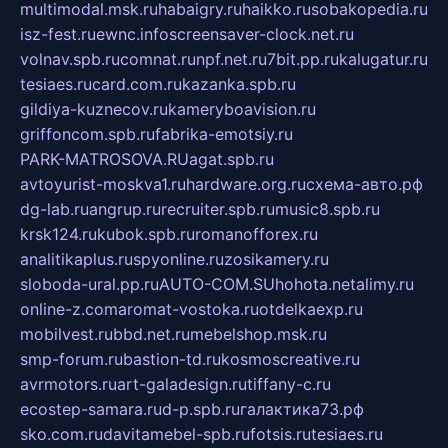
multimodal.msk.ru
habaigry.ru
haikko.ru
sobakopedia.ru
isz-fest.ru
ewnc.info
screensaver-clock.net.ru
volnav.spb.ru
comnat.ru
npf.net.ru
7bit.pp.ru
kalugatur.ru
tesiaes.ru
card.com.ru
kazanka.spb.ru
gildiya-kuznecov.ru
kameryboavision.ru
griffoncom.spb.ru
fabrika-emotsiy.ru
PARK-MATROSOVA.RU
agat.spb.ru
avtoyurist-moskva1.ru
hardware.org.ru
схема-авто.рф
dg-lab.ru
angrup.ru
recruiter.spb.ru
music8.spb.ru
krsk124.ru
kubok.spb.ru
romanofforex.ru
analitikaplus.ru
spyonline.ru
zosikamery.ru
sloboda-ural.pp.ru
AUTO-COM.SU
hohota.net
alimy.ru
online-z.com
aromat-vostoka.ru
otdelkaexp.ru
mobilvest.ru
bbd.net.ru
mebelshop.msk.ru
smp-forum.ru
bastion-td.ru
kosmoscreative.ru
avrmotors.ru
art-galadesign.ru
tiffany-c.ru
ecostep-samara.ru
d-p.spb.ru
галактика73.рф
sko.com.ru
davitamebel-spb.ru
fotsis.ru
tesiaes.ru