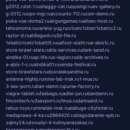
g2012.ru
tst-1.ru
shaggy-cat.ru
opsmgr.ru
ev-gallery.ru
g-2012.ru
ops-mgr.ru
accounts-112.ru
csm-demo.ru
poka-vse-doma2.ru
airgungames.ru
allseo-host.ru
tehosmotre.ru
varieta-yug.ru
cricetc1xbetr1xbetcc2.ru
raytor-d.ru
atillagunn.ru
3d-file.ru
1xbeticricetc1xbetti5.ru
uafoot-statti.ru
e-abis1c.ru
store-brawl-stars.ru
kts-services.ru
dark-sand.ru
sindika-01.ru
sp-life.ru
x-legion.ru
sib-archives.ru
e-abis-1-c.ru
sindika01.ru
venda-festival.ru
store-brawlstars.ru
dooraleksandria.ru
antenna-highly.ru
mine-lab-msk.ru
1-mus.ru
3-sex-porn.ru
ban-damn.ru
purse-factory.ru
viagra-tablet.ru
fasbags.ru
adler-jun.ru
bandamn.ru
fincontech.ru
3sexporn.ru
1mus.ru
darksand.ru
rebus-toys.ru
minelab-msk.ru
alabuga-cityhotel.ru
medsprawo-4-ka.ru
2864420.ru
blagodarenie-spb.ru
zajmy24.ru
tovudyi-4-kuhnyanazakaz.ru
brazzerscom.ru
medsprawo4ka.ru