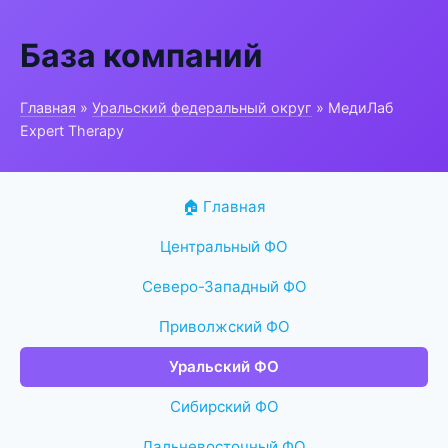
База компаний
Главная
»
Уральский федеральный округ
» МедиЛаб
Expert Therapy
🏠 Главная
Центральный ФО
Северо-Западный ФО
Приволжский ФО
Уральский ФО
Сибирский ФО
Дальневосточный ФО