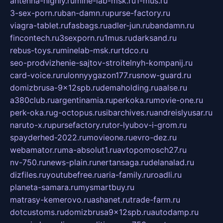
antenna-highly.ru
mine-lab-msk.ru
1-mus.ru
3-sex-porn.ru
ban-damn.ru
purse-factory.ru
viagra-tablet.ru
fasbags.ru
adler-jun.ru
bandamn.ru
fincontech.ru
3sexporn.ru
1mus.ru
darksand.ru
rebus-toys.ru
minelab-msk.ru
rtdco.ru
seo-prodvizhenie-sajtov-stroitelnyh-kompanij.ru
card-voice.ru
rulonnyygazon177.ru
snow-guard.ru
domizbrusa-9x12spb.ru
demaholding.ru
aalse.ru
a380club.ru
argentinamia.ru
perkoka.ru
movie-one.ru
perk-oka.ru
g-octopus.ru
sibarchives.ru
andreislyusar.ru
naruto-x.ru
pursefactory.ru
tor-lyubov-i-grom.ru
spayderhed-2022.ru
movieone.ru
evro-dez.ru
webamator.ru
ma-absolut1.ru
avtopomosch27.ru
nv-750.ru
news-plain.ru
nertansaga.ru
delanalad.ru
dizfiles.ru
youtubefree.ru
aria-family.ru
roadli.ru
planeta-samara.ru
mysmartbuy.ru
matrasy-kemerovo.ru
ashanet.ru
trade-farm.ru
dotcustoms.ru
domizbrusa9x12spb.ru
autodamp.ru