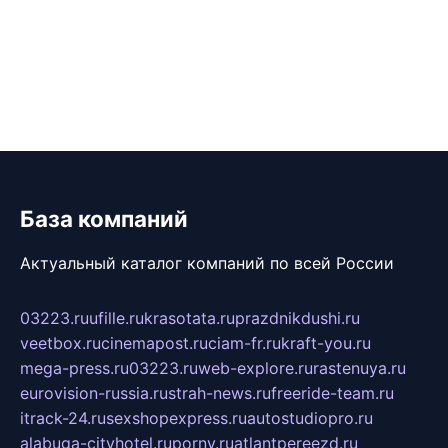
База компаний
Актуальный каталог компаний по всей России
03223.ru
ufille.ru
krasotata.ru
prazdnikdushi.ru
veetbox.ru
cinemapost.ru
ciam-fr.ru
kraft-you.ru
mega-press.ru
03223.ru
web-explore.ru
rastenuya.ru
eurovision-russia.ru
strah-news.ru
freeride-team.ru
itrack-24.ru
sexshopexpress.ru
autostudiopro.ru
alabuga-cityhotel.ru
pornv.ru
atlantpereezd.ru