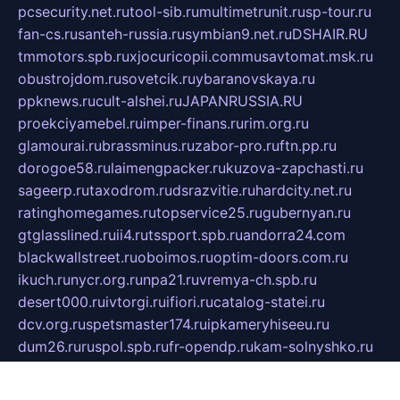
pcsecurity.net.ru
tool-sib.ru
multimetrunit.ru
sp-tour.ru
fan-cs.ru
santeh-russia.ru
symbian9.net.ru
DSHAIR.RU
tmmotors.spb.ru
xjocuricopii.com
musavtomat.msk.ru
obustrojdom.ru
sovetcik.ru
ybaranovskaya.ru
ppknews.ru
cult-alshei.ru
JAPANRUSSIA.RU
proekciyamebel.ru
imper-finans.ru
rim.org.ru
glamourai.ru
brassminus.ru
zabor-pro.ru
ftn.pp.ru
dorogoe58.ru
laimengpacker.ru
kuzova-zapchasti.ru
sageerp.ru
taxodrom.ru
dsrazvitie.ru
hardcity.net.ru
ratinghomegames.ru
topservice25.ru
gubernyan.ru
gtglasslined.ru
ii4.ru
tssport.spb.ru
andorra24.com
blackwallstreet.ru
oboimos.ru
optim-doors.com.ru
ikuch.ru
nycr.org.ru
npa21.ru
vremya-ch.spb.ru
desert000.ru
ivtorgi.ru
ifiori.ru
catalog-statei.ru
dcv.org.ru
spetsmaster174.ru
ipkameryhiseeu.ru
dum26.ru
ruspol.spb.ru
fr-opendp.ru
kam-solnyshko.ru
cheyenne-arapaho.ru
sevzapmetal.spb.ru
ted-lapidus.spb.ru
parasite-eliminator.ru