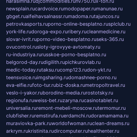
narasimha.ru
djcommodities.ru
nv750.ru
x-ton.ru
newsplain.ru
cardvoice.ru
modopaper.ru
manunae.ru
gbget.ru
alfeihavsalnassr.ru
madoma.ru
tajuncos.ru
petrovkasports.ru
porno-online-besplatno.ru
splclub.ru
york-life.ru
doroga-expo.ru
ribery.ru
cleanmedicine.ru
slovar-ivrit.ru
porno-video-besplatno.ru
seks-365.ru
ovucontrol.ru
sloty-igrovyye-avtomaty.ru
ru-industriya.ru
russkoe-porno-besplatno.ru
belgorod-day.ru
digilith.ru
pichkurovlab.ru
medic-today.ru
taksu.ru
comp123.ru
don-ykt.ru
teensvoice.ru
imgsharing.ru
domashnee-porno.ru
eva-elfie.ru
foto-tur.ru
biz-doska.ru
metropoltravel.ru
veslo-i-yakor.ru
borodino-media.ru
rostotsky.ru
regionufa.ru
weiss-bet.ru
zaryna.ru
casinotablet.ru
universalia.ru
remont-mebeli-moscow.ru
termomur.ru
clubfisher.ru
remstirufa.ru
erdamchi.ru
doramamama.ru
muraviovka-park.ru
worldofwoman.ru
clean-dreams.ru
arkrym.ru
kristinita.ru
dircomputer.ru
healthenter.ru