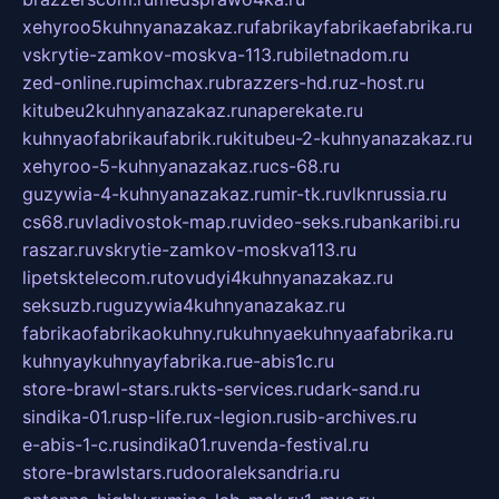
xehyroo5kuhnyanazakaz.ru
fabrikayfabrikaefabrika.ru
vskrytie-zamkov-moskva-113.ru
biletnadom.ru
zed-online.ru
pimchax.ru
brazzers-hd.ru
z-host.ru
kitubeu2kuhnyanazakaz.ru
naperekate.ru
kuhnyaofabrikaufabrik.ru
kitubeu-2-kuhnyanazakaz.ru
xehyroo-5-kuhnyanazakaz.ru
cs-68.ru
guzywia-4-kuhnyanazakaz.ru
mir-tk.ru
vlknrussia.ru
cs68.ru
vladivostok-map.ru
video-seks.ru
bankaribi.ru
raszar.ru
vskrytie-zamkov-moskva113.ru
lipetsktelecom.ru
tovudyi4kuhnyanazakaz.ru
seksuzb.ru
guzywia4kuhnyanazakaz.ru
fabrikaofabrikaokuhny.ru
kuhnyaekuhnyaafabrika.ru
kuhnyaykuhnyayfabrika.ru
e-abis1c.ru
store-brawl-stars.ru
kts-services.ru
dark-sand.ru
sindika-01.ru
sp-life.ru
x-legion.ru
sib-archives.ru
e-abis-1-c.ru
sindika01.ru
venda-festival.ru
store-brawlstars.ru
dooraleksandria.ru