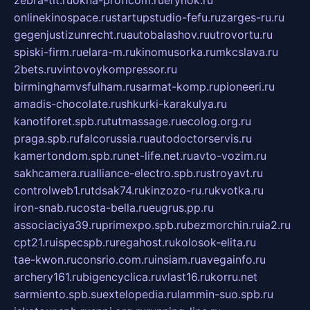
zebra-tlt.ru
okna-proficom.ru
erynok.ru
onlinekinospace.ru
startupstudio-fefu.ru
zarges-ru.ru
gegenjustizunrecht.ru
autobalashov.ru
utrovortu.ru
spiski-firm.ru
elara-m.ru
kinomusorka.ru
mkcslava.ru
2bets.ru
vintovoykompressor.ru
birminghamvsfulham.ru
sarmat-komp.ru
pioneeri.ru
amadis-chocolate.ru
shkurki-karakulya.ru
kanotiforet.spb.ru
tutmassage.ru
ecolog.org.ru
praga.spb.ru
falcorussia.ru
autodoctorservis.ru
kamertondom.spb.ru
net-life.net.ru
avto-vozim.ru
sakhcamera.ru
alliance-electro.spb.ru
stroyavt.ru
controlweb1.ru
tdsak74.ru
kinzozo-ru.ru
kvotka.ru
iron-snab.ru
costa-bella.ru
eugrus.pp.ru
associaciya39.ru
primexpo.spb.ru
bezmorchin.ru
ia2.ru
cpt21.ru
ispecspb.ru
regahost.ru
kolosok-elita.ru
tae-kwon.ru
consrio.com.ru
insiam.ru
avegainfo.ru
archery161.ru
bigencyclica.ru
vlast16.ru
korru.net
sarmiento.spb.su
extelopedia.ru
lammin-suo.spb.ru