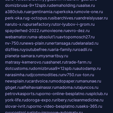
domizbrusa-9x12spb.ru
demaholding.ru
aalse.ru
a380club.ru
argentinamia.ru
perkoka.ru
movie-one.ru
perk-oka.ru
g-octopus.ru
sibarchives.ru
andreislyusar.ru
naruto-x.ru
pursefactory.ru
tor-lyubov-i-grom.ru
spayderhed-2022.ru
movieone.ru
evro-dez.ru
webamator.ru
ma-absolut1.ru
avtopomosch27.ru
nv-750.ru
news-plain.ru
nertansaga.ru
delanalad.ru
dizfiles.ru
youtubefree.ru
aria-family.ru
roadli.ru
planeta-samara.ru
mysmartbuy.ru
matrasy-kemerovo.ru
ashanet.ru
trade-farm.ru
dotcustoms.ru
domizbrusa9x12spb.ru
autodamp.ru
narasimha.ru
djcommodities.ru
nv750.ru
x-ton.ru
newsplain.ru
cardvoice.ru
modopaper.ru
manunae.ru
gbget.ru
alfeihavsalnassr.ru
madoma.ru
tajuncos.ru
petrovkasports.ru
porno-online-besplatno.ru
splclub.ru
york-life.ru
doroga-expo.ru
ribery.ru
cleanmedicine.ru
slovar-ivrit.ru
porno-video-besplatno.ru
seks-365.ru
ovucontrol.ru
sloty-igrovyye-avtomaty.ru