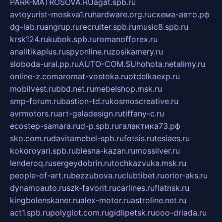
PARK-MATROSOVA.RU
agat.spb.ru
avtoyurist-moskva1.ru
hardware.org.ru
схема-авто.рф
dg-lab.ru
angrup.ru
recruiter.spb.ru
music8.spb.ru
krsk124.ru
kubok.spb.ru
romanofforex.ru
analitikaplus.ru
spyonline.ru
zosikamery.ru
sloboda-ural.pp.ru
AUTO-COM.SU
hohota.net
alimy.ru
online-z.com
aromat-vostoka.ru
otdelkaexp.ru
mobilvest.ru
bbd.net.ru
mebelshop.msk.ru
smp-forum.ru
bastion-td.ru
kosmoscreative.ru
avrmotors.ru
art-galadesign.ru
tiffany-c.ru
ecostep-samara.ru
d-p.spb.ru
галактика73.рф
sko.com.ru
davitamebel-spb.ru
fotsis.ru
tesiaes.ru
kokoroyari.spb.ru
blesna-kazan.ru
mossilver.ru
lenderoq.ru
sergeydobrin.ru
tochkazvuka.msk.ru
people-of-art.ru
bezzubova.ru
clubtibet.ru
orior-aks.ru
dynamoauto.ru
szk-favorit.ru
carlines.ru
flatnsk.ru
kingbolenskaner.ru
alex-motor.ru
astroline.net.ru
act1.spb.ru
polyglot.com.ru
gidlipetsk.ru
ooo-driada.ru