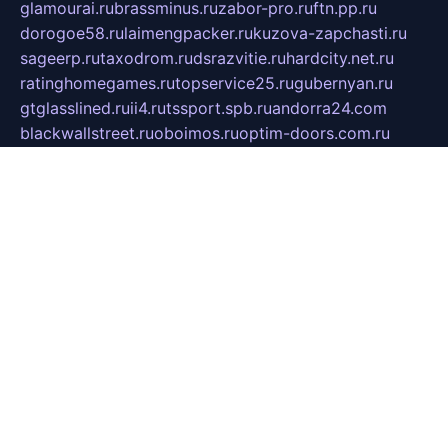
glamourai.ru
brassminus.ru
zabor-pro.ru
ftn.pp.ru
dorogoe58.ru
laimengpacker.ru
kuzova-zapchasti.ru
sageerp.ru
taxodrom.ru
dsrazvitie.ru
hardcity.net.ru
ratinghomegames.ru
topservice25.ru
gubernyan.ru
gtglasslined.ru
ii4.ru
tssport.spb.ru
andorra24.com
blackwallstreet.ru
oboimos.ru
optim-doors.com.ru
ikuch.ru
nycr.org.ru
npa21.ru
vremya-ch.spb.ru
desert000.ru
ivtorgi.ru
ifiori.ru
catalog-statei.ru
dcv.org.ru
spetsmaster174.ru
ipkameryhiseeu.ru
dum26.ru
ruspol.spb.ru
fr-opendp.ru
kam-solnyshko.ru
cheyenne-arapaho.ru
sevzapmetal.spb.ru
ted-lapidus.spb.ru
parasite-eliminator.ru
sigma-complete.ru
modernworld.ru
dama-moda.ru
eholot-group.ru
sk-nvkz.ru
DRONGOLD.RU
democratia2.ru
i-farmer.ru
mass-sport.org
jablonex.spb.ru
bookmess.ru
linkword.ru
refineua.com.ru
cs-spec.net.ru
altay-mebel.ru
DNK-THEATRE.RU
mechaniks.spb.ru
ipcamtechage.ru