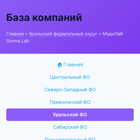
База компаний
Главная
»
Уральский федеральный округ
» МедиЛаб
Stoma Lab
🏠 Главная
Центральный ФО
Северо-Западный ФО
Приволжский ФО
Уральский ФО
Сибирский ФО
Дальневосточный ФО