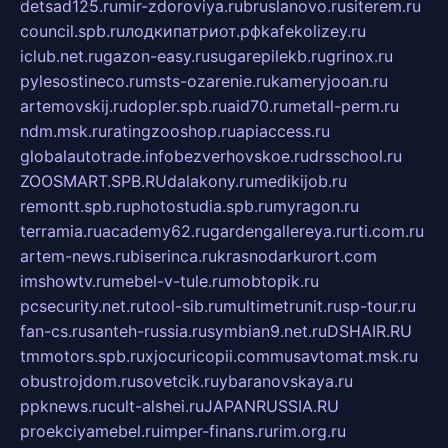
detsad125.ru
mir-zdoroviya.ru
bruslanovo.ru
siterem.ru
council.spb.ru
лодкипатриот.рф
kafekolizey.ru
iclub.net.ru
gazon-easy.ru
sugarepilekb.ru
grinox.ru
pylesostineco.ru
msts-ozarenie.ru
kameryjooan.ru
artemovskij.ru
dopler.spb.ru
aid70.ru
metall-perm.ru
ndm.msk.ru
ratingzooshop.ru
apiaccess.ru
globalautotrade.info
bezverhovskoe.ru
drsschool.ru
ZOOSMART.SPB.RU
dalakony.ru
medikijob.ru
remontt.spb.ru
photostudia.spb.ru
myragon.ru
terramia.ru
academy62.ru
gardengallereya.ru
rti.com.ru
artem-news.ru
biserinca.ru
krasnodarkurort.com
imshowtv.ru
mebel-v-tule.ru
mobtopik.ru
pcsecurity.net.ru
tool-sib.ru
multimetrunit.ru
sp-tour.ru
fan-cs.ru
santeh-russia.ru
symbian9.net.ru
DSHAIR.RU
tmmotors.spb.ru
xjocuricopii.com
musavtomat.msk.ru
obustrojdom.ru
sovetcik.ru
ybaranovskaya.ru
ppknews.ru
cult-alshei.ru
JAPANRUSSIA.RU
proekciyamebel.ru
imper-finans.ru
rim.org.ru