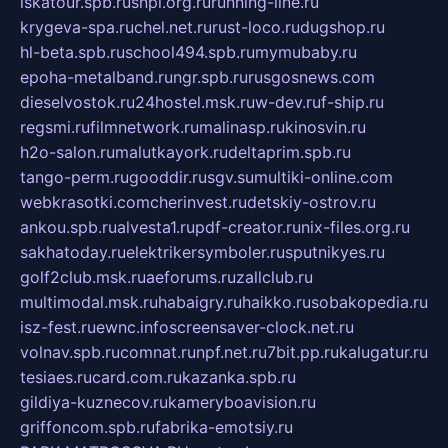
iskatour.spb.ru
snpi.org.ru
running-line.ru
krygeva-spa.ru
chel.net.ru
rust-loco.ru
dugshop.ru
hl-beta.spb.ru
school494.spb.ru
mymubaby.ru
epoha-metalband.ru
ngr.spb.ru
rusgosnews.com
dieselvostok.ru
24hostel.msk.ru
w-dev.ru
f-ship.ru
regsmi.ru
filmnetwork.ru
malinasp.ru
kinosvin.ru
h2o-salon.ru
malutkayork.ru
deltaprim.spb.ru
tango-perm.ru
gooddir.ru
sgv.su
multiki-online.com
webkrasotki.com
cherinvest.ru
detskiy-ostrov.ru
ankou.spb.ru
alvesta1.ru
pdf-creator.ru
nix-files.org.ru
sakhatoday.ru
elektrikersymboler.ru
sputnikyes.ru
golf2club.msk.ru
aeforums.ru
zallclub.ru
multimodal.msk.ru
habaigry.ru
haikko.ru
sobakopedia.ru
isz-fest.ru
ewnc.info
screensaver-clock.net.ru
volnav.spb.ru
comnat.ru
npf.net.ru
7bit.pp.ru
kalugatur.ru
tesiaes.ru
card.com.ru
kazanka.spb.ru
gildiya-kuznecov.ru
kameryboavision.ru
griffoncom.spb.ru
fabrika-emotsiy.ru