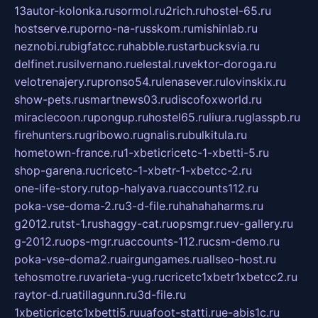
13autor-kolonka.ru
sormol.ru
2rich.ru
hostel-65.ru
hostserve.ru
porno-na-russkom.ru
mishinlab.ru
neznobi.ru
bigfatcc.ru
habble.ru
starbucksvia.ru
delfinet.ru
silvernano.ru
elestal.ru
vektor-doroga.ru
velotrenajery.ru
pronso54.ru
lenasever.ru
lovinskix.ru
show-pets.ru
smartnews03.ru
discofoxworld.ru
miraclecoon.ru
pongup.ru
hostel65.ru
liura.ru
glasspb.ru
firehunters.ru
gribowo.ru
gnalis.ru
bulkitula.ru
hometown-france.ru
1-xbeticricetc-1-xbetti-5.ru
shop-garena.ru
cricetc-1-xbetr-1-xbetcc-2.ru
one-life-story.ru
top-halyava.ru
accounts112.ru
poka-vse-doma-2.ru
3-d-file.ru
hahahaharms.ru
g2012.ru
tst-1.ru
shaggy-cat.ru
opsmgr.ru
ev-gallery.ru
g-2012.ru
ops-mgr.ru
accounts-112.ru
csm-demo.ru
poka-vse-doma2.ru
airgungames.ru
allseo-host.ru
tehosmotre.ru
varieta-yug.ru
cricetc1xbetr1xbetcc2.ru
raytor-d.ru
atillagunn.ru
3d-file.ru
1xbeticricetc1xbetti5.ru
uafoot-statti.ru
e-abis1c.ru