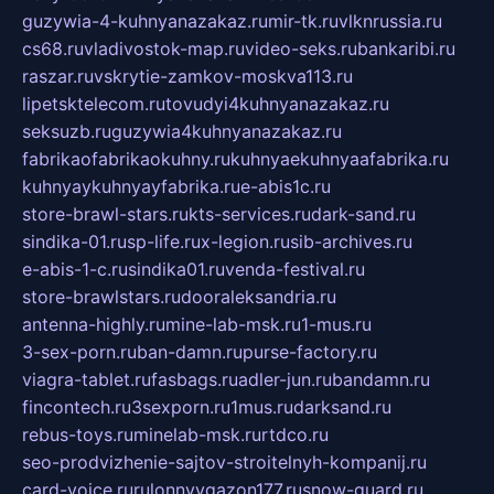
guzywia-4-kuhnyanazakaz.ru
mir-tk.ru
vlknrussia.ru
cs68.ru
vladivostok-map.ru
video-seks.ru
bankaribi.ru
raszar.ru
vskrytie-zamkov-moskva113.ru
lipetsktelecom.ru
tovudyi4kuhnyanazakaz.ru
seksuzb.ru
guzywia4kuhnyanazakaz.ru
fabrikaofabrikaokuhny.ru
kuhnyaekuhnyaafabrika.ru
kuhnyaykuhnyayfabrika.ru
e-abis1c.ru
store-brawl-stars.ru
kts-services.ru
dark-sand.ru
sindika-01.ru
sp-life.ru
x-legion.ru
sib-archives.ru
e-abis-1-c.ru
sindika01.ru
venda-festival.ru
store-brawlstars.ru
dooraleksandria.ru
antenna-highly.ru
mine-lab-msk.ru
1-mus.ru
3-sex-porn.ru
ban-damn.ru
purse-factory.ru
viagra-tablet.ru
fasbags.ru
adler-jun.ru
bandamn.ru
fincontech.ru
3sexporn.ru
1mus.ru
darksand.ru
rebus-toys.ru
minelab-msk.ru
rtdco.ru
seo-prodvizhenie-sajtov-stroitelnyh-kompanij.ru
card-voice.ru
rulonnyygazon177.ru
snow-guard.ru