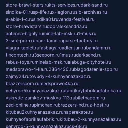
store-brawl-stars.ru
kts-services.ru
dark-sand.ru
sindika-01.ru
sp-life.ru
x-legion.ru
sib-archives.ru
e-abis-1-c.ru
sindika01.ru
venda-festival.ru
store-brawlstars.ru
dooraleksandria.ru
antenna-highly.ru
mine-lab-msk.ru
1-mus.ru
3-sex-porn.ru
ban-damn.ru
purse-factory.ru
viagra-tablet.ru
fasbags.ru
adler-jun.ru
bandamn.ru
fincontech.ru
3sexporn.ru
1mus.ru
darksand.ru
rebus-toys.ru
minelab-msk.ru
alabuga-cityhotel.ru
medsprawo-4-ka.ru
2864420.ru
blagodarenie-spb.ru
zajmy24.ru
tovudyi-4-kuhnyanazakaz.ru
brazzerscom.ru
medsprawo4ka.ru
xehyroo5kuhnyanazakaz.ru
fabrikayfabrikaefabrika.ru
vskrytie-zamkov-moskva-113.ru
biletnadom.ru
zed-online.ru
pimchax.ru
brazzers-hd.ru
z-host.ru
kitubeu2kuhnyanazakaz.ru
naperekate.ru
kuhnyaofabrikaufabrik.ru
kitubeu-2-kuhnyanazakaz.ru
xehyroo-5-kuhnyanazakaz.ru
cs-68.ru