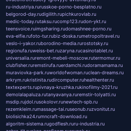
ru-industriya.ru
russkoe-porno-besplatno.ru
belgorod-day.ru
digilith.ru
pichkurovlab.ru
medic-today.ru
taksu.ru
comp123.ru
don-ykt.ru
teensvoice.ru
imgsharing.ru
domashnee-porno.ru
eva-elfie.ru
foto-tur.ru
biz-doska.ru
metropoltravel.ru
veslo-i-yakor.ru
borodino-media.ru
rostotsky.ru
regionufa.ru
weiss-bet.ru
zaryna.ru
casinotablet.ru
universalia.ru
remont-mebeli-moscow.ru
termomur.ru
clubfisher.ru
remstirufa.ru
erdamchi.ru
doramamama.ru
muraviovka-park.ru
worldofwoman.ru
clean-dreams.ru
arkrym.ru
kristinita.ru
dircomputer.ru
healthenter.ru
textexperts.ru
pivnaya-kruzhka.ru
kinofilmy-2021.ru
demolalapaluza.ru
tanyavanya.ru
remstir-tolyatti.ru
msdip.ru
jdol.ru
sokolovr.ru
newtech-spb.ru
rezemkleim.ru
massage-tai.ru
seonub.ru
zvonitut.ru
biolisichka24.ru
mncraft-download.ru
algoritm-sistema.ru
godflesh.ru
ru-industria.ru