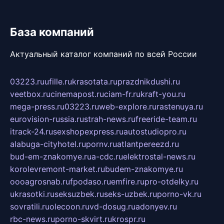
База компаний
Актуальный каталог компаний по всей России
03223.ru
ufille.ru
krasotata.ru
prazdnikdushi.ru
veetbox.ru
cinemapost.ru
ciam-fr.ru
kraft-you.ru
mega-press.ru
03223.ru
web-explore.ru
rastenuya.ru
eurovision-russia.ru
strah-news.ru
freeride-team.ru
itrack-24.ru
sexshopexpress.ru
autostudiopro.ru
alabuga-cityhotel.ru
pornv.ru
atlantpereezd.ru
bud-em-znakomye.ru
a-cdc.ru
elektrostal-news.ru
korolevremont-market.ru
budem-znakomye.ru
oooagrosnab.ru
fpodaso.ru
emfire.ru
pro-otdelky.ru
ukrasotki.ru
seksuzbek.ru
seks-uzbek.ru
porno-vk.ru
sovratili.ru
olecoon.ru
vd-dosug.ru
adonyev.ru
rbc-news.ru
porno-skvirt.ru
krospr.ru