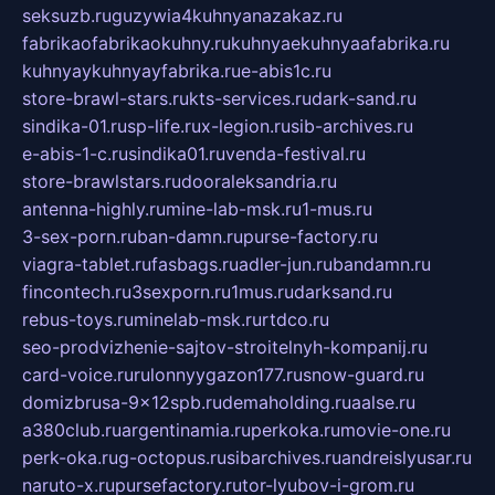
seksuzb.ru
guzywia4kuhnyanazakaz.ru
fabrikaofabrikaokuhny.ru
kuhnyaekuhnyaafabrika.ru
kuhnyaykuhnyayfabrika.ru
e-abis1c.ru
store-brawl-stars.ru
kts-services.ru
dark-sand.ru
sindika-01.ru
sp-life.ru
x-legion.ru
sib-archives.ru
e-abis-1-c.ru
sindika01.ru
venda-festival.ru
store-brawlstars.ru
dooraleksandria.ru
antenna-highly.ru
mine-lab-msk.ru
1-mus.ru
3-sex-porn.ru
ban-damn.ru
purse-factory.ru
viagra-tablet.ru
fasbags.ru
adler-jun.ru
bandamn.ru
fincontech.ru
3sexporn.ru
1mus.ru
darksand.ru
rebus-toys.ru
minelab-msk.ru
rtdco.ru
seo-prodvizhenie-sajtov-stroitelnyh-kompanij.ru
card-voice.ru
rulonnyygazon177.ru
snow-guard.ru
domizbrusa-9x12spb.ru
demaholding.ru
aalse.ru
a380club.ru
argentinamia.ru
perkoka.ru
movie-one.ru
perk-oka.ru
g-octopus.ru
sibarchives.ru
andreislyusar.ru
naruto-x.ru
pursefactory.ru
tor-lyubov-i-grom.ru