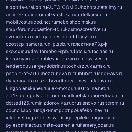
sloboda-ural.pp.ru
AUTO-COM.SU
hohota.net
alimy.ru
online-z.com
aromat-vostoka.ru
otdelkaexp.ru
mobilvest.ru
bbd.net.ru
mebelshop.msk.ru
smp-forum.ru
bastion-td.ru
kosmoscreative.ru
avrmotors.ru
art-galadesign.ru
tiffany-c.ru
ecostep-samara.ru
d-p.spb.ru
галактика73.рф
sko.com.ru
davitamebel-spb.ru
fotsis.ru
tesiaes.ru
kokoroyari.spb.ru
blesna-kazan.ru
mossilver.ru
lenderoq.ru
sergeydobrin.ru
tochkazvuka.msk.ru
people-of-art.ru
bezzubova.ru
clubtibet.ru
orior-aks.ru
dynamoauto.ru
szk-favorit.ru
carlines.ru
flatnsk.ru
kingbolenskaner.ru
alex-motor.ru
astroline.net.ru
act1.spb.ru
polyglot.com.ru
gidlipetsk.ru
ooo-driada.ru
detsad125.ru
mir-zdoroviya.ru
bruslanovo.ru
siterem.ru
council.spb.ru
лодкипатриот.рф
kafekolizey.ru
iclub.net.ru
gazon-easy.ru
sugarepilekb.ru
grinox.ru
pylesostineco.ru
msts-ozarenie.ru
kameryjooan.ru