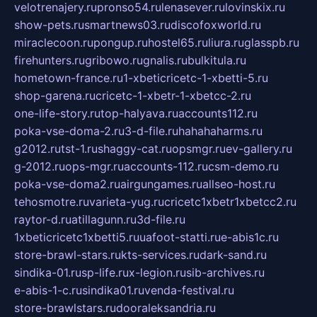
velotrenajery.ru
pronso54.ru
lenasever.ru
lovinskix.ru
show-pets.ru
smartnews03.ru
discofoxworld.ru
miraclecoon.ru
pongup.ru
hostel65.ru
liura.ru
glasspb.ru
firehunters.ru
gribowo.ru
gnalis.ru
bulkitula.ru
hometown-france.ru
1-xbeticricetc-1-xbetti-5.ru
shop-garena.ru
cricetc-1-xbetr-1-xbetcc-2.ru
one-life-story.ru
top-halyava.ru
accounts112.ru
poka-vse-doma-2.ru
3-d-file.ru
hahahaharms.ru
g2012.ru
tst-1.ru
shaggy-cat.ru
opsmgr.ru
ev-gallery.ru
g-2012.ru
ops-mgr.ru
accounts-112.ru
csm-demo.ru
poka-vse-doma2.ru
airgungames.ru
allseo-host.ru
tehosmotre.ru
varieta-yug.ru
cricetc1xbetr1xbetcc2.ru
raytor-d.ru
atillagunn.ru
3d-file.ru
1xbeticricetc1xbetti5.ru
uafoot-statti.ru
e-abis1c.ru
store-brawl-stars.ru
kts-services.ru
dark-sand.ru
sindika-01.ru
sp-life.ru
x-legion.ru
sib-archives.ru
e-abis-1-c.ru
sindika01.ru
venda-festival.ru
store-brawlstars.ru
dooraleksandria.ru