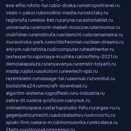
eva-elfie.ru
foto-tur.ru
biz-doska.ru
metropoltravel.ru
veslo-i-yakor.ru
borodino-media.ru
rostotsky.ru
regionufa.ru
weiss-bet.ru
zaryna.ru
casinotablet.ru
universalia.ru
remont-mebeli-moscow.ru
termomur.ru
clubfisher.ru
remstirufa.ru
erdamchi.ru
doramamama.ru
muraviovka-park.ru
worldofwoman.ru
clean-dreams.ru
arkrym.ru
kristinita.ru
dircomputer.ru
healthenter.ru
textexperts.ru
pivnaya-kruzhka.ru
kinofilmy-2021.ru
demolalapaluza.ru
tanyavanya.ru
remstir-tolyatti.ru
msdip.ru
jdol.ru
sokolovr.ru
newtech-spb.ru
rezemkleim.ru
massage-tai.ru
seonub.ru
zvonitut.ru
biolisichka24.ru
mncraft-download.ru
algoritm-sistema.ru
godflesh.ru
ru-industria.ru
zebra-tlt.ru
okna-proficom.ru
erynok.ru
onlinekinospace.ru
startupstudio-fefu.ru
zarges-ru.ru
gegenjustizunrecht.ru
autobalashov.ru
utrovortu.ru
spiski-firm.ru
elara-m.ru
kinomusorka.ru
mkcslava.ru
2bets.ru
vintovoykompressor.ru