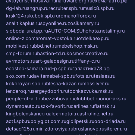
avtoyurist-moskva1.ru
hardware.org.ru
схема-авто.рф
dg-lab.ru
angrup.ru
recruiter.spb.ru
music8.spb.ru
krsk124.ru
kubok.spb.ru
romanofforex.ru
analitikaplus.ru
spyonline.ru
zosikamery.ru
sloboda-ural.pp.ru
AUTO-COM.SU
hohota.net
alimy.ru
online-z.com
aromat-vostoka.ru
otdelkaexp.ru
mobilvest.ru
bbd.net.ru
mebelshop.msk.ru
smp-forum.ru
bastion-td.ru
kosmoscreative.ru
avrmotors.ru
art-galadesign.ru
tiffany-c.ru
ecostep-samara.ru
d-p.spb.ru
галактика73.рф
sko.com.ru
davitamebel-spb.ru
fotsis.ru
tesiaes.ru
kokoroyari.spb.ru
blesna-kazan.ru
mossilver.ru
lenderoq.ru
sergeydobrin.ru
tochkazvuka.msk.ru
people-of-art.ru
bezzubova.ru
clubtibet.ru
orior-aks.ru
dynamoauto.ru
szk-favorit.ru
carlines.ru
flatnsk.ru
kingbolenskaner.ru
alex-motor.ru
astroline.net.ru
act1.spb.ru
polyglot.com.ru
gidlipetsk.ru
ooo-driada.ru
detsad125.ru
mir-zdoroviya.ru
bruslanovo.ru
siterem.ru