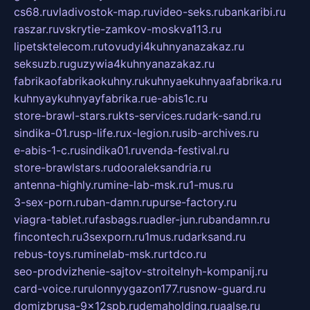
cs68.ru
vladivostok-map.ru
video-seks.ru
bankaribi.ru
raszar.ru
vskrytie-zamkov-moskva113.ru
lipetsktelecom.ru
tovudyi4kuhnyanazakaz.ru
seksuzb.ru
guzywia4kuhnyanazakaz.ru
fabrikaofabrikaokuhny.ru
kuhnyaekuhnyaafabrika.ru
kuhnyaykuhnyayfabrika.ru
e-abis1c.ru
store-brawl-stars.ru
kts-services.ru
dark-sand.ru
sindika-01.ru
sp-life.ru
x-legion.ru
sib-archives.ru
e-abis-1-c.ru
sindika01.ru
venda-festival.ru
store-brawlstars.ru
dooraleksandria.ru
antenna-highly.ru
mine-lab-msk.ru
1-mus.ru
3-sex-porn.ru
ban-damn.ru
purse-factory.ru
viagra-tablet.ru
fasbags.ru
adler-jun.ru
bandamn.ru
fincontech.ru
3sexporn.ru
1mus.ru
darksand.ru
rebus-toys.ru
minelab-msk.ru
rtdco.ru
seo-prodvizhenie-sajtov-stroitelnyh-kompanij.ru
card-voice.ru
rulonnyygazon177.ru
snow-guard.ru
domizbrusa-9x12spb.ru
demaholding.ru
aalse.ru