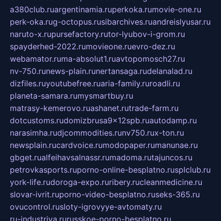
a380club.ru
argentinamia.ru
perkoka.ru
movie-one.ru
perk-oka.ru
g-octopus.ru
sibarchives.ru
andreislyusar.ru
naruto-x.ru
pursefactory.ru
tor-lyubov-i-grom.ru
spayderhed-2022.ru
movieone.ru
evro-dez.ru
webamator.ru
ma-absolut1.ru
avtopomosch27.ru
nv-750.ru
news-plain.ru
nertansaga.ru
delanalad.ru
dizfiles.ru
youtubefree.ru
aria-family.ru
roadli.ru
planeta-samara.ru
mysmartbuy.ru
matrasy-kemerovo.ru
ashanet.ru
trade-farm.ru
dotcustoms.ru
domizbrusa9x12spb.ru
autodamp.ru
narasimha.ru
djcommodities.ru
nv750.ru
x-ton.ru
newsplain.ru
cardvoice.ru
modopaper.ru
manunae.ru
gbget.ru
alfeihavsalnassr.ru
madoma.ru
tajuncos.ru
petrovkasports.ru
porno-online-besplatno.ru
splclub.ru
york-life.ru
doroga-expo.ru
ribery.ru
cleanmedicine.ru
slovar-ivrit.ru
porno-video-besplatno.ru
seks-365.ru
ovucontrol.ru
sloty-igrovyye-avtomaty.ru
ru-industriya.ru
russkoe-porno-besplatno.ru