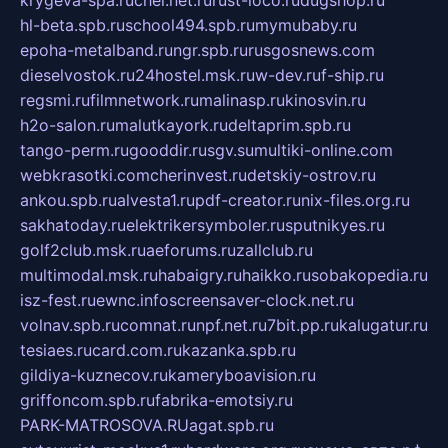
hl-beta.spb.ru
school494.spb.ru
mymubaby.ru
epoha-metalband.ru
ngr.spb.ru
rusgosnews.com
dieselvostok.ru
24hostel.msk.ru
w-dev.ru
f-ship.ru
regsmi.ru
filmnetwork.ru
malinasp.ru
kinosvin.ru
h2o-salon.ru
malutkayork.ru
deltaprim.spb.ru
tango-perm.ru
gooddir.ru
sgv.su
multiki-online.com
webkrasotki.com
cherinvest.ru
detskiy-ostrov.ru
ankou.spb.ru
alvesta1.ru
pdf-creator.ru
nix-files.org.ru
sakhatoday.ru
elektrikersymboler.ru
sputnikyes.ru
golf2club.msk.ru
aeforums.ru
zallclub.ru
multimodal.msk.ru
habaigry.ru
haikko.ru
sobakopedia.ru
isz-fest.ru
ewnc.info
screensaver-clock.net.ru
volnav.spb.ru
comnat.ru
npf.net.ru
7bit.pp.ru
kalugatur.ru
tesiaes.ru
card.com.ru
kazanka.spb.ru
gildiya-kuznecov.ru
kameryboavision.ru
griffoncom.spb.ru
fabrika-emotsiy.ru
PARK-MATROSOVA.RU
agat.spb.ru