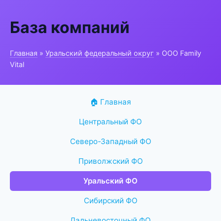
База компаний
Главная
»
Уральский федеральный округ
» ООО Family
Vital
🏠 Главная
Центральный ФО
Северо-Западный ФО
Приволжский ФО
Уральский ФО
Сибирский ФО
Дальневосточный ФО