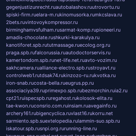
gegenjustizunrecht.ru
autobalashov.ru
utrovortu.ru
spiski-firm.ru
elara-m.ru
kinomusorka.ru
mkcslava.ru
2bets.ru
vintovoykompressor.ru
birminghamvsfulham.ru
sarmat-komp.ru
pioneeri.ru
amadis-chocolate.ru
shkurki-karakulya.ru
kanotiforet.spb.ru
tutmassage.ru
ecolog.org.ru
praga.spb.ru
falcorussia.ru
autodoctorservis.ru
kamertondom.spb.ru
net-life.net.ru
avto-vozim.ru
sakhcamera.ru
alliance-electro.spb.ru
stroyavt.ru
controlweb1.ru
tdsak74.ru
kinzozo-ru.ru
kvotka.ru
iron-snab.ru
costa-bella.ru
eugrus.pp.ru
associaciya39.ru
primexpo.spb.ru
bezmorchin.ru
ia2.ru
cpt21.ru
ispecspb.ru
regahost.ru
kolosok-elita.ru
tae-kwon.ru
consrio.com.ru
insiam.ru
avegainfo.ru
archery161.ru
bigencyclica.ru
vlast16.ru
korru.net
sarmiento.spb.su
extelopedia.ru
lammin-suo.spb.ru
iskatour.spb.ru
snpi.org.ru
running-line.ru
krygeva-spa.ru
chel.net.ru
rust-loco.ru
dugshop.ru