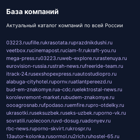
База компаний
Актуальный каталог компаний по всей России
03223.ru
ufille.ru
krasotata.ru
prazdnikdushi.ru
veetbox.ru
cinemapost.ru
ciam-fr.ru
kraft-you.ru
mega-press.ru
03223.ru
web-explore.ru
rastenuya.ru
eurovision-russia.ru
strah-news.ru
freeride-team.ru
itrack-24.ru
sexshopexpress.ru
autostudiopro.ru
alabuga-cityhotel.ru
pornv.ru
atlantpereezd.ru
bud-em-znakomye.ru
a-cdc.ru
elektrostal-news.ru
korolevremont-market.ru
budem-znakomye.ru
oooagrosnab.ru
fpodaso.ru
emfire.ru
pro-otdelky.ru
ukrasotki.ru
seksuzbek.ru
seks-uzbek.ru
porno-vk.ru
sovratili.ru
olecoon.ru
vd-dosug.ru
adonyev.ru
rbc-news.ru
porno-skvirt.ru
krospr.ru
13autor-kolonka.ru
sormol.ru
2rich.ru
hostel-65.ru