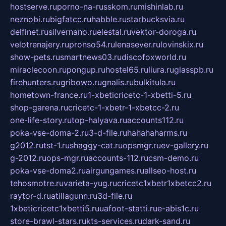
hostserve.ru
porno-na-russkom.ru
mishinlab.ru
neznobi.ru
bigfatcc.ru
habble.ru
starbucksvia.ru
delfinet.ru
silvernano.ru
elestal.ru
vektor-doroga.ru
velotrenajery.ru
pronso54.ru
lenasever.ru
lovinskix.ru
show-pets.ru
smartnews03.ru
discofoxworld.ru
miraclecoon.ru
pongup.ru
hostel65.ru
liura.ru
glasspb.ru
firehunters.ru
gribowo.ru
gnalis.ru
bulkitula.ru
hometown-france.ru
1-xbeticricetc-1-xbetti-5.ru
shop-garena.ru
cricetc-1-xbetr-1-xbetcc-2.ru
one-life-story.ru
top-halyava.ru
accounts112.ru
poka-vse-doma-2.ru
3-d-file.ru
hahahaharms.ru
g2012.ru
tst-1.ru
shaggy-cat.ru
opsmgr.ru
ev-gallery.ru
g-2012.ru
ops-mgr.ru
accounts-112.ru
csm-demo.ru
poka-vse-doma2.ru
airgungames.ru
allseo-host.ru
tehosmotre.ru
varieta-yug.ru
cricetc1xbetr1xbetcc2.ru
raytor-d.ru
atillagunn.ru
3d-file.ru
1xbeticricetc1xbetti5.ru
uafoot-statti.ru
e-abis1c.ru
store-brawl-stars.ru
kts-services.ru
dark-sand.ru