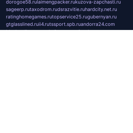
dorogoe58.ru
laimengpacker.ru
kuzova-zapchasti.ru
sageerp.ru
taxodrom.ru
dsrazvitie.ru
hardcity.net.ru
ratinghomegames.ru
topservice25.ru
gubernyan.ru
gtglasslined.ru
ii4.ru
tssport.spb.ru
andorra24.com
blackwallstreet.ru
oboimos.ru
optim-doors.com.ru
ikuch.ru
nycr.org.ru
npa21.ru
vremya-ch.spb.ru
desert000.ru
ivtorgi.ru
ifiori.ru
catalog-statei.ru
dcv.org.ru
spetsmaster174.ru
ipkameryhiseeu.ru
dum26.ru
ruspol.spb.ru
fr-opendp.ru
kam-solnyshko.ru
cheyenne-arapaho.ru
sevzapmetal.spb.ru
ted-lapidus.spb.ru
parasite-eliminator.ru
sigma-complete.ru
modernworld.ru
dama-moda.ru
eholot-group.ru
sk-nvkz.ru
DRONGOLD.RU
democratia2.ru
i-farmer.ru
mass-sport.org
jablonex.spb.ru
bookmess.ru
linkword.ru
refineua.com.ru
cs-spec.net.ru
altay-mebel.ru
DNK-THEATRE.RU
mechaniks.spb.ru
ipcamtechage.ru
skosta.ru
a-sun.ru
stroy-ldsp.ru
snowlands.org.ru