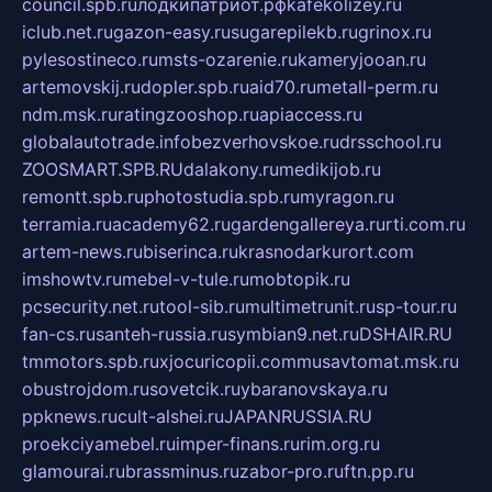
council.spb.ru
лодкипатриот.рф
kafekolizey.ru
iclub.net.ru
gazon-easy.ru
sugarepilekb.ru
grinox.ru
pylesostineco.ru
msts-ozarenie.ru
kameryjooan.ru
artemovskij.ru
dopler.spb.ru
aid70.ru
metall-perm.ru
ndm.msk.ru
ratingzooshop.ru
apiaccess.ru
globalautotrade.info
bezverhovskoe.ru
drsschool.ru
ZOOSMART.SPB.RU
dalakony.ru
medikijob.ru
remontt.spb.ru
photostudia.spb.ru
myragon.ru
terramia.ru
academy62.ru
gardengallereya.ru
rti.com.ru
artem-news.ru
biserinca.ru
krasnodarkurort.com
imshowtv.ru
mebel-v-tule.ru
mobtopik.ru
pcsecurity.net.ru
tool-sib.ru
multimetrunit.ru
sp-tour.ru
fan-cs.ru
santeh-russia.ru
symbian9.net.ru
DSHAIR.RU
tmmotors.spb.ru
xjocuricopii.com
musavtomat.msk.ru
obustrojdom.ru
sovetcik.ru
ybaranovskaya.ru
ppknews.ru
cult-alshei.ru
JAPANRUSSIA.RU
proekciyamebel.ru
imper-finans.ru
rim.org.ru
glamourai.ru
brassminus.ru
zabor-pro.ru
ftn.pp.ru