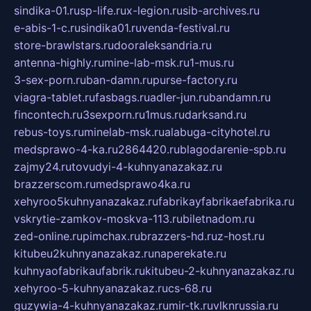
sindika-01.ru
sp-life.ru
x-legion.ru
sib-archives.ru
e-abis-1-c.ru
sindika01.ru
venda-festival.ru
store-brawlstars.ru
dooraleksandria.ru
antenna-highly.ru
mine-lab-msk.ru
1-mus.ru
3-sex-porn.ru
ban-damn.ru
purse-factory.ru
viagra-tablet.ru
fasbags.ru
adler-jun.ru
bandamn.ru
fincontech.ru
3sexporn.ru
1mus.ru
darksand.ru
rebus-toys.ru
minelab-msk.ru
alabuga-cityhotel.ru
medsprawo-4-ka.ru
2864420.ru
blagodarenie-spb.ru
zajmy24.ru
tovudyi-4-kuhnyanazakaz.ru
brazzerscom.ru
medsprawo4ka.ru
xehyroo5kuhnyanazakaz.ru
fabrikayfabrikaefabrika.ru
vskrytie-zamkov-moskva-113.ru
biletnadom.ru
zed-online.ru
pimchax.ru
brazzers-hd.ru
z-host.ru
kitubeu2kuhnyanazakaz.ru
naperekate.ru
kuhnyaofabrikaufabrik.ru
kitubeu-2-kuhnyanazakaz.ru
xehyroo-5-kuhnyanazakaz.ru
cs-68.ru
guzywia-4-kuhnyanazakaz.ru
mir-tk.ru
vlknrussia.ru