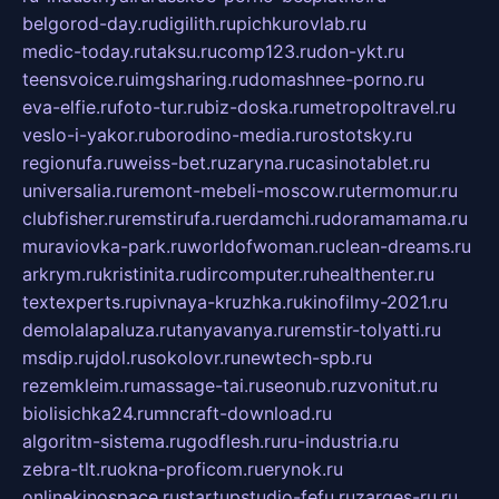
belgorod-day.ru
digilith.ru
pichkurovlab.ru
medic-today.ru
taksu.ru
comp123.ru
don-ykt.ru
teensvoice.ru
imgsharing.ru
domashnee-porno.ru
eva-elfie.ru
foto-tur.ru
biz-doska.ru
metropoltravel.ru
veslo-i-yakor.ru
borodino-media.ru
rostotsky.ru
regionufa.ru
weiss-bet.ru
zaryna.ru
casinotablet.ru
universalia.ru
remont-mebeli-moscow.ru
termomur.ru
clubfisher.ru
remstirufa.ru
erdamchi.ru
doramamama.ru
muraviovka-park.ru
worldofwoman.ru
clean-dreams.ru
arkrym.ru
kristinita.ru
dircomputer.ru
healthenter.ru
textexperts.ru
pivnaya-kruzhka.ru
kinofilmy-2021.ru
demolalapaluza.ru
tanyavanya.ru
remstir-tolyatti.ru
msdip.ru
jdol.ru
sokolovr.ru
newtech-spb.ru
rezemkleim.ru
massage-tai.ru
seonub.ru
zvonitut.ru
biolisichka24.ru
mncraft-download.ru
algoritm-sistema.ru
godflesh.ru
ru-industria.ru
zebra-tlt.ru
okna-proficom.ru
erynok.ru
onlinekinospace.ru
startupstudio-fefu.ru
zarges-ru.ru