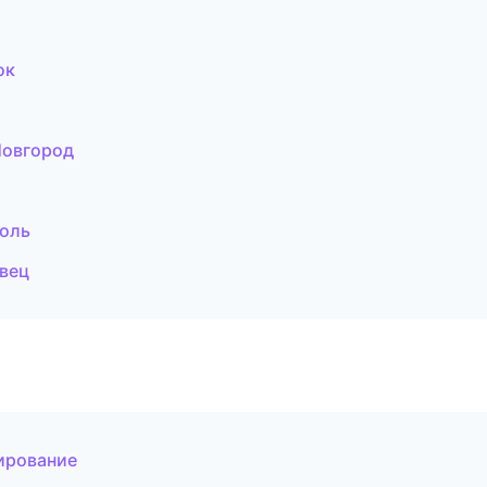
ок
Новгород
поль
овец
ирование