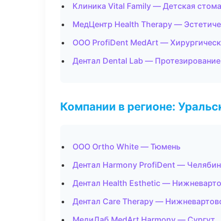
Клиника Vital Family — Детская стом
МедЦентр Health Therapy — Эстетич
ООО ProfiDent MedArt — Хирургичес
Дентал Dental Lab — Протезирование
Компании в регионе: Ураль
ООО Ortho White — Тюмень
Дентал Harmony ProfiDent — Челяби
Дентал Health Esthetic — Нижневарт
Дентал Care Therapy — Нижневартов
МедиЛаб MedArt Harmony — Сургут