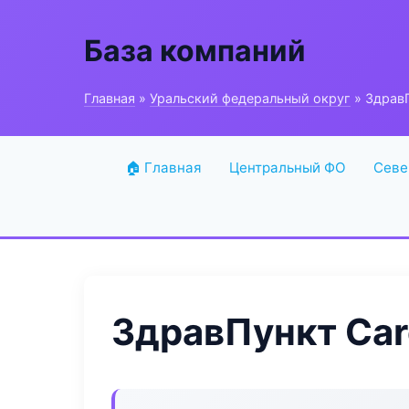
База компаний
Главная
»
Уральский федеральный округ
» ЗдравП
🏠 Главная
Центральный ФО
Севе
ЗдравПункт Car