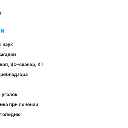
в
ми
ы наук
скидки
оп, 3D-сканер, КТ
требнадзора
 уголок
тика при лечении
ортопедию