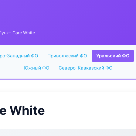
ункт Care White
ро-Западный ФО
Приволжский ФО
Уральский ФО
Южный ФО
Северо-Кавказский ФО
e White