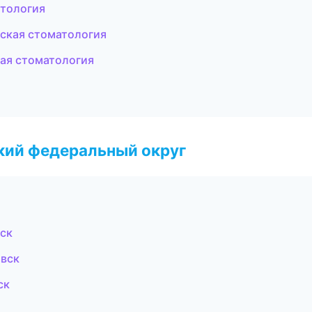
атология
еская стоматология
кая стоматология
ский федеральный округ
нск
овск
ск