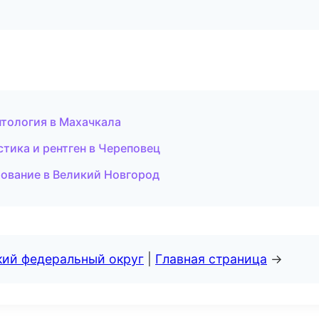
тология в Махачкала
стика и рентген в Череповец
рование в Великий Новгород
кий федеральный округ
|
Главная страница
→