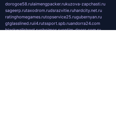
dorogoe58.ru
laimengpacker.ru
kuzova-zapchasti.ru
sageerp.ru
taxodrom.ru
dsrazvitie.ru
hardcity.net.ru
ratinghomegames.ru
topservice25.ru
gubernyan.ru
gtglasslined.ru
ii4.ru
tssport.spb.ru
andorra24.com
blackwallstreet.ru
oboimos.ru
optim-doors.com.ru
ikuch.ru
nycr.org.ru
npa21.ru
vremya-ch.spb.ru
desert000.ru
ivtorgi.ru
ifiori.ru
catalog-statei.ru
dcv.org.ru
spetsmaster174.ru
ipkameryhiseeu.ru
dum26.ru
ruspol.spb.ru
fr-opendp.ru
kam-solnyshko.ru
cheyenne-arapaho.ru
sevzapmetal.spb.ru
ted-lapidus.spb.ru
parasite-eliminator.ru
sigma-complete.ru
modernworld.ru
dama-moda.ru
eholot-group.ru
sk-nvkz.ru
DRONGOLD.RU
democratia2.ru
i-farmer.ru
mass-sport.org
jablonex.spb.ru
bookmess.ru
linkword.ru
refineua.com.ru
cs-spec.net.ru
altay-mebel.ru
DNK-THEATRE.RU
mechaniks.spb.ru
ipcamtechage.ru
skosta.ru
a-sun.ru
stroy-ldsp.ru
snowlands.org.ru