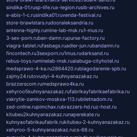
sindika-01.ru
sp-life.ru
x-legion.ru
sib-archives.ru
e-abis-1-c.ru
sindika01.ru
venda-festival.ru
store-brawlstars.ru
dooraleksandria.ru
antenna-highly.ru
mine-lab-msk.ru
1-mus.ru
3-sex-porn.ru
ban-damn.ru
purse-factory.ru
viagra-tablet.ru
fasbags.ru
adler-jun.ru
bandamn.ru
fincontech.ru
3sexporn.ru
1mus.ru
darksand.ru
rebus-toys.ru
minelab-msk.ru
alabuga-cityhotel.ru
medsprawo-4-ka.ru
2864420.ru
blagodarenie-spb.ru
zajmy24.ru
tovudyi-4-kuhnyanazakaz.ru
brazzerscom.ru
medsprawo4ka.ru
xehyroo5kuhnyanazakaz.ru
fabrikayfabrikaefabrika.ru
vskrytie-zamkov-moskva-113.ru
biletnadom.ru
zed-online.ru
pimchax.ru
brazzers-hd.ru
z-host.ru
kitubeu2kuhnyanazakaz.ru
naperekate.ru
kuhnyaofabrikaufabrik.ru
kitubeu-2-kuhnyanazakaz.ru
xehyroo-5-kuhnyanazakaz.ru
cs-68.ru