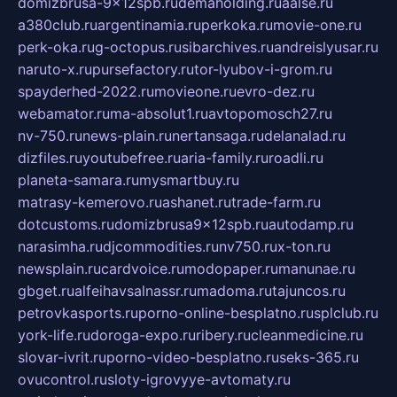
domizbrusa-9x12spb.ru
demaholding.ru
aalse.ru
a380club.ru
argentinamia.ru
perkoka.ru
movie-one.ru
perk-oka.ru
g-octopus.ru
sibarchives.ru
andreislyusar.ru
naruto-x.ru
pursefactory.ru
tor-lyubov-i-grom.ru
spayderhed-2022.ru
movieone.ru
evro-dez.ru
webamator.ru
ma-absolut1.ru
avtopomosch27.ru
nv-750.ru
news-plain.ru
nertansaga.ru
delanalad.ru
dizfiles.ru
youtubefree.ru
aria-family.ru
roadli.ru
planeta-samara.ru
mysmartbuy.ru
matrasy-kemerovo.ru
ashanet.ru
trade-farm.ru
dotcustoms.ru
domizbrusa9x12spb.ru
autodamp.ru
narasimha.ru
djcommodities.ru
nv750.ru
x-ton.ru
newsplain.ru
cardvoice.ru
modopaper.ru
manunae.ru
gbget.ru
alfeihavsalnassr.ru
madoma.ru
tajuncos.ru
petrovkasports.ru
porno-online-besplatno.ru
splclub.ru
york-life.ru
doroga-expo.ru
ribery.ru
cleanmedicine.ru
slovar-ivrit.ru
porno-video-besplatno.ru
seks-365.ru
ovucontrol.ru
sloty-igrovyye-avtomaty.ru