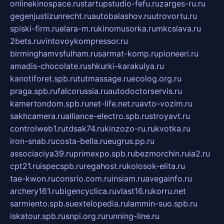
onlinekinospace.ru
startupstudio-fefu.ru
zarges-ru.ru
gegenjustizunrecht.ru
autobalashov.ru
utrovortu.ru
spiski-firm.ru
elara-m.ru
kinomusorka.ru
mkcslava.ru
2bets.ru
vintovoykompressor.ru
birminghamvsfulham.ru
sarmat-komp.ru
pioneeri.ru
amadis-chocolate.ru
shkurki-karakulya.ru
kanotiforet.spb.ru
tutmassage.ru
ecolog.org.ru
praga.spb.ru
falcorussia.ru
autodoctorservis.ru
kamertondom.spb.ru
net-life.net.ru
avto-vozim.ru
sakhcamera.ru
alliance-electro.spb.ru
stroyavt.ru
controlweb1.ru
tdsak74.ru
kinzozo-ru.ru
kvotka.ru
iron-snab.ru
costa-bella.ru
eugrus.pp.ru
associaciya39.ru
primexpo.spb.ru
bezmorchin.ru
ia2.ru
cpt21.ru
ispecspb.ru
regahost.ru
kolosok-elita.ru
tae-kwon.ru
consrio.com.ru
insiam.ru
avegainfo.ru
archery161.ru
bigencyclica.ru
vlast16.ru
korru.net
sarmiento.spb.su
extelopedia.ru
lammin-suo.spb.ru
iskatour.spb.ru
snpi.org.ru
running-line.ru