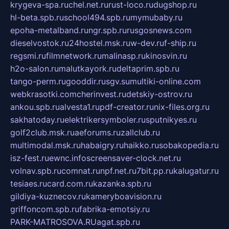
krygeva-spa.ru
chel.net.ru
rust-loco.ru
dugshop.ru
hl-beta.spb.ru
school494.spb.ru
mymubaby.ru
epoha-metalband.ru
ngr.spb.ru
rusgosnews.com
dieselvostok.ru
24hostel.msk.ru
w-dev.ru
f-ship.ru
regsmi.ru
filmnetwork.ru
malinasp.ru
kinosvin.ru
h2o-salon.ru
malutkayork.ru
deltaprim.spb.ru
tango-perm.ru
gooddir.ru
sgv.su
multiki-online.com
webkrasotki.com
cherinvest.ru
detskiy-ostrov.ru
ankou.spb.ru
alvesta1.ru
pdf-creator.ru
nix-files.org.ru
sakhatoday.ru
elektrikersymboler.ru
sputnikyes.ru
golf2club.msk.ru
aeforums.ru
zallclub.ru
multimodal.msk.ru
habaigry.ru
haikko.ru
sobakopedia.ru
isz-fest.ru
ewnc.info
screensaver-clock.net.ru
volnav.spb.ru
comnat.ru
npf.net.ru
7bit.pp.ru
kalugatur.ru
tesiaes.ru
card.com.ru
kazanka.spb.ru
gildiya-kuznecov.ru
kameryboavision.ru
griffoncom.spb.ru
fabrika-emotsiy.ru
PARK-MATROSOVA.RU
agat.spb.ru