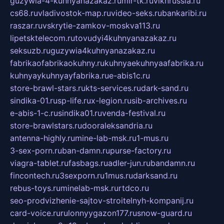
guzywia-4-kuhnyanazakaz.ru
mir-tk.ru
vlknrussia.ru
cs68.ru
vladivostok-map.ru
video-seks.ru
bankaribi.ru
raszar.ru
vskrytie-zamkov-moskva113.ru
lipetsktelecom.ru
tovudyi4kuhnyanazakaz.ru
seksuzb.ru
guzywia4kuhnyanazakaz.ru
fabrikaofabrikaokuhny.ru
kuhnyaekuhnyaafabrika.ru
kuhnyaykuhnyayfabrika.ru
e-abis1c.ru
store-brawl-stars.ru
kts-services.ru
dark-sand.ru
sindika-01.ru
sp-life.ru
x-legion.ru
sib-archives.ru
e-abis-1-c.ru
sindika01.ru
venda-festival.ru
store-brawlstars.ru
dooraleksandria.ru
antenna-highly.ru
mine-lab-msk.ru
1-mus.ru
3-sex-porn.ru
ban-damn.ru
purse-factory.ru
viagra-tablet.ru
fasbags.ru
adler-jun.ru
bandamn.ru
fincontech.ru
3sexporn.ru
1mus.ru
darksand.ru
rebus-toys.ru
minelab-msk.ru
rtdco.ru
seo-prodvizhenie-sajtov-stroitelnyh-kompanij.ru
card-voice.ru
rulonnyygazon177.ru
snow-guard.ru