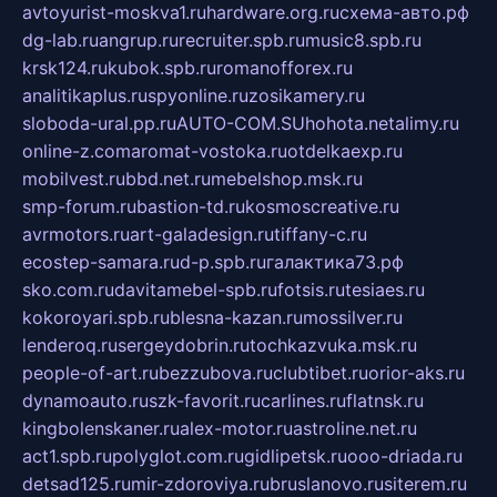
avtoyurist-moskva1.ru
hardware.org.ru
схема-авто.рф
dg-lab.ru
angrup.ru
recruiter.spb.ru
music8.spb.ru
krsk124.ru
kubok.spb.ru
romanofforex.ru
analitikaplus.ru
spyonline.ru
zosikamery.ru
sloboda-ural.pp.ru
AUTO-COM.SU
hohota.net
alimy.ru
online-z.com
aromat-vostoka.ru
otdelkaexp.ru
mobilvest.ru
bbd.net.ru
mebelshop.msk.ru
smp-forum.ru
bastion-td.ru
kosmoscreative.ru
avrmotors.ru
art-galadesign.ru
tiffany-c.ru
ecostep-samara.ru
d-p.spb.ru
галактика73.рф
sko.com.ru
davitamebel-spb.ru
fotsis.ru
tesiaes.ru
kokoroyari.spb.ru
blesna-kazan.ru
mossilver.ru
lenderoq.ru
sergeydobrin.ru
tochkazvuka.msk.ru
people-of-art.ru
bezzubova.ru
clubtibet.ru
orior-aks.ru
dynamoauto.ru
szk-favorit.ru
carlines.ru
flatnsk.ru
kingbolenskaner.ru
alex-motor.ru
astroline.net.ru
act1.spb.ru
polyglot.com.ru
gidlipetsk.ru
ooo-driada.ru
detsad125.ru
mir-zdoroviya.ru
bruslanovo.ru
siterem.ru