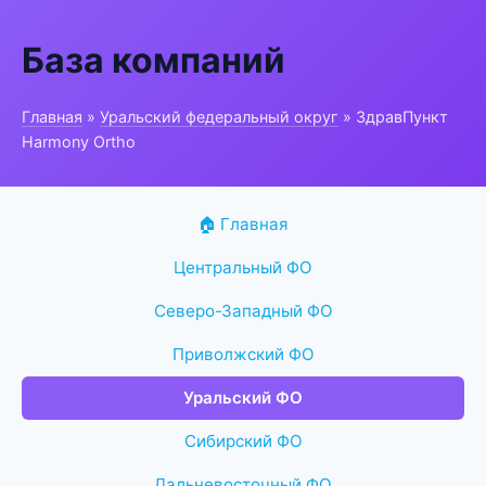
База компаний
Главная
»
Уральский федеральный округ
» ЗдравПункт
Harmony Ortho
🏠 Главная
Центральный ФО
Северо-Западный ФО
Приволжский ФО
Уральский ФО
Сибирский ФО
Дальневосточный ФО