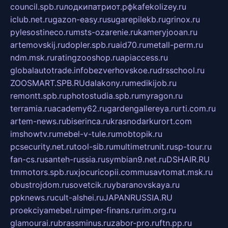
council.spb.ru
лодкипатриот.рф
kafekolizey.ru
iclub.net.ru
gazon-easy.ru
sugarepilekb.ru
grinox.ru
pylesostineco.ru
msts-ozarenie.ru
kameryjooan.ru
artemovskij.ru
dopler.spb.ru
aid70.ru
metall-perm.ru
ndm.msk.ru
ratingzooshop.ru
apiaccess.ru
globalautotrade.info
bezverhovskoe.ru
drsschool.ru
ZOOSMART.SPB.RU
dalakony.ru
medikijob.ru
remontt.spb.ru
photostudia.spb.ru
myragon.ru
terramia.ru
academy62.ru
gardengallereya.ru
rti.com.ru
artem-news.ru
biserinca.ru
krasnodarkurort.com
imshowtv.ru
mebel-v-tule.ru
mobtopik.ru
pcsecurity.net.ru
tool-sib.ru
multimetrunit.ru
sp-tour.ru
fan-cs.ru
santeh-russia.ru
symbian9.net.ru
DSHAIR.RU
tmmotors.spb.ru
xjocuricopii.com
musavtomat.msk.ru
obustrojdom.ru
sovetcik.ru
ybaranovskaya.ru
ppknews.ru
cult-alshei.ru
JAPANRUSSIA.RU
proekciyamebel.ru
imper-finans.ru
rim.org.ru
glamourai.ru
brassminus.ru
zabor-pro.ru
ftn.pp.ru