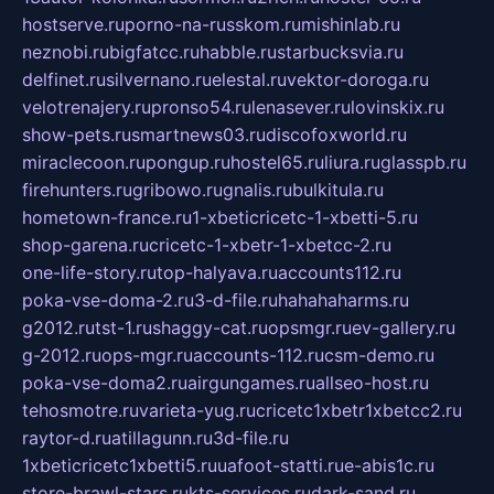
hostserve.ru
porno-na-russkom.ru
mishinlab.ru
neznobi.ru
bigfatcc.ru
habble.ru
starbucksvia.ru
delfinet.ru
silvernano.ru
elestal.ru
vektor-doroga.ru
velotrenajery.ru
pronso54.ru
lenasever.ru
lovinskix.ru
show-pets.ru
smartnews03.ru
discofoxworld.ru
miraclecoon.ru
pongup.ru
hostel65.ru
liura.ru
glasspb.ru
firehunters.ru
gribowo.ru
gnalis.ru
bulkitula.ru
hometown-france.ru
1-xbeticricetc-1-xbetti-5.ru
shop-garena.ru
cricetc-1-xbetr-1-xbetcc-2.ru
one-life-story.ru
top-halyava.ru
accounts112.ru
poka-vse-doma-2.ru
3-d-file.ru
hahahaharms.ru
g2012.ru
tst-1.ru
shaggy-cat.ru
opsmgr.ru
ev-gallery.ru
g-2012.ru
ops-mgr.ru
accounts-112.ru
csm-demo.ru
poka-vse-doma2.ru
airgungames.ru
allseo-host.ru
tehosmotre.ru
varieta-yug.ru
cricetc1xbetr1xbetcc2.ru
raytor-d.ru
atillagunn.ru
3d-file.ru
1xbeticricetc1xbetti5.ru
uafoot-statti.ru
e-abis1c.ru
store-brawl-stars.ru
kts-services.ru
dark-sand.ru