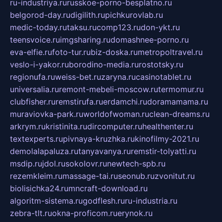
ru-industriya.ru
russkoe-porno-besplatno.ru
belgorod-day.ru
digilith.ru
pichkurovlab.ru
medic-today.ru
taksu.ru
comp123.ru
don-ykt.ru
teensvoice.ru
imgsharing.ru
domashnee-porno.ru
eva-elfie.ru
foto-tur.ru
biz-doska.ru
metropoltravel.ru
veslo-i-yakor.ru
borodino-media.ru
rostotsky.ru
regionufa.ru
weiss-bet.ru
zaryna.ru
casinotablet.ru
universalia.ru
remont-mebeli-moscow.ru
termomur.ru
clubfisher.ru
remstirufa.ru
erdamchi.ru
doramamama.ru
muraviovka-park.ru
worldofwoman.ru
clean-dreams.ru
arkrym.ru
kristinita.ru
dircomputer.ru
healthenter.ru
textexperts.ru
pivnaya-kruzhka.ru
kinofilmy-2021.ru
demolalapaluza.ru
tanyavanya.ru
remstir-tolyatti.ru
msdip.ru
jdol.ru
sokolovr.ru
newtech-spb.ru
rezemkleim.ru
massage-tai.ru
seonub.ru
zvonitut.ru
biolisichka24.ru
mncraft-download.ru
algoritm-sistema.ru
godflesh.ru
ru-industria.ru
zebra-tlt.ru
okna-proficom.ru
erynok.ru