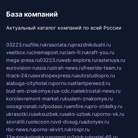
База компаний
Актуальный каталог компаний по всей России
03223.ru
ufille.ru
krasotata.ru
prazdnikdushi.ru
veetbox.ru
cinemapost.ru
ciam-fr.ru
kraft-you.ru
mega-press.ru
03223.ru
web-explore.ru
rastenuya.ru
eurovision-russia.ru
strah-news.ru
freeride-team.ru
itrack-24.ru
sexshopexpress.ru
autostudiopro.ru
alabuga-cityhotel.ru
pornv.ru
atlantpereezd.ru
bud-em-znakomye.ru
a-cdc.ru
elektrostal-news.ru
korolevremont-market.ru
budem-znakomye.ru
oooagrosnab.ru
fpodaso.ru
emfire.ru
pro-otdelky.ru
ukrasotki.ru
seksuzbek.ru
seks-uzbek.ru
porno-vk.ru
sovratili.ru
olecoon.ru
vd-dosug.ru
adonyev.ru
rbc-news.ru
porno-skvirt.ru
krospr.ru
13autor-kolonka.ru
sormol.ru
2rich.ru
hostel-65.ru