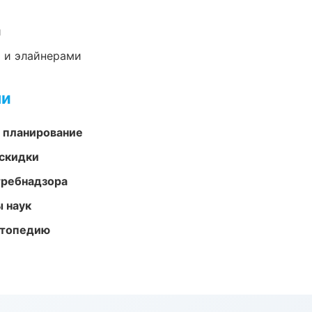
и
 и элайнерами
ми
 планирование
скидки
требнадзора
ы наук
ортопедию