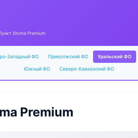
Пункт Stoma Premium
ро-Западный ФО
Приволжский ФО
Уральский ФО
Южный ФО
Северо-Кавказский ФО
oma Premium