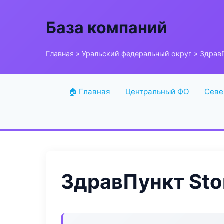
База компаний
Главная
»
Уральский федеральный округ
» Здрав
🏠 Главная
Центральный ФО
Севе
ЗдравПункт St