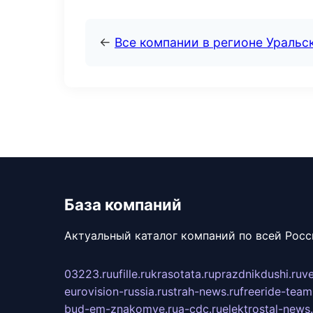
←
Все компании в регионе Уральс
База компаний
Актуальный каталог компаний по всей Рос
03223.ru
ufille.ru
krasotata.ru
prazdnikdushi.ru
v
eurovision-russia.ru
strah-news.ru
freeride-team
bud-em-znakomye.ru
a-cdc.ru
elektrostal-news.