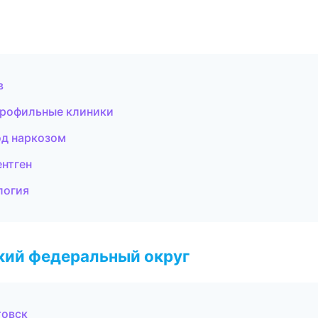
в
опрофильные клиники
од наркозом
ентген
логия
ский федеральный округ
товск