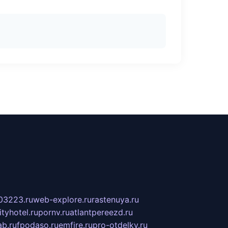
03223.ru
web-explore.ru
rastenuya.ru
tyhotel.ru
pornv.ru
atlantpereezd.ru
b.ru
fpodaso.ru
emfire.ru
pro-otdelky.ru