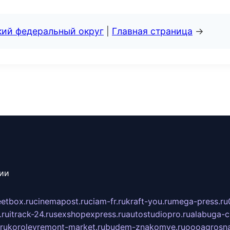
кий федеральный округ
|
Главная страница
→
сии
eetbox.ru
cinemapost.ru
ciam-fr.ru
kraft-you.ru
mega-press.ru
.ru
itrack-24.ru
sexshopexpress.ru
autostudiopro.ru
alabuga-ci
ru
korolevremont-market.ru
budem-znakomye.ru
oooagrosna