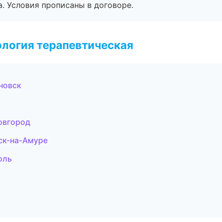
. Условия прописаны в договоре.
логия терапевтическая
новск
Новгород
ск-на-Амуре
оль