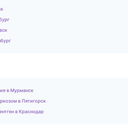
ск
бург
вск
нбург
гия в Мурманск
аркозом в Пятигорск
ентген в Краснодар