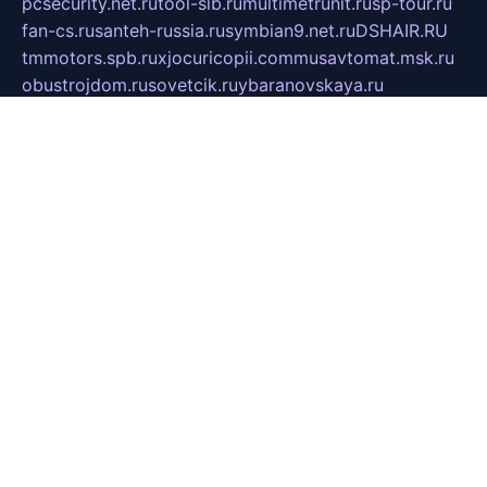
pcsecurity.net.ru
tool-sib.ru
multimetrunit.ru
sp-tour.ru
fan-cs.ru
santeh-russia.ru
symbian9.net.ru
DSHAIR.RU
tmmotors.spb.ru
xjocuricopii.com
musavtomat.msk.ru
obustrojdom.ru
sovetcik.ru
ybaranovskaya.ru
ppknews.ru
cult-alshei.ru
JAPANRUSSIA.RU
proekciyamebel.ru
imper-finans.ru
rim.org.ru
glamourai.ru
brassminus.ru
zabor-pro.ru
ftn.pp.ru
dorogoe58.ru
laimengpacker.ru
kuzova-zapchasti.ru
sageerp.ru
taxodrom.ru
dsrazvitie.ru
hardcity.net.ru
ratinghomegames.ru
topservice25.ru
gubernyan.ru
gtglasslined.ru
ii4.ru
tssport.spb.ru
andorra24.com
blackwallstreet.ru
oboimos.ru
optim-doors.com.ru
ikuch.ru
nycr.org.ru
npa21.ru
vremya-ch.spb.ru
desert000.ru
ivtorgi.ru
ifiori.ru
catalog-statei.ru
dcv.org.ru
spetsmaster174.ru
ipkameryhiseeu.ru
dum26.ru
ruspol.spb.ru
fr-opendp.ru
kam-solnyshko.ru
cheyenne-arapaho.ru
sevzapmetal.spb.ru
ted-lapidus.spb.ru
parasite-eliminator.ru