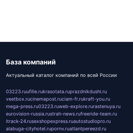
База компаний
Актуальный каталог компаний по всей России
03223.ru
ufille.ru
krasotata.ru
prazdnikdushi.ru
veetbox.ru
cinemapost.ru
ciam-fr.ru
kraft-you.ru
mega-press.ru
03223.ru
web-explore.ru
rastenuya.ru
eurovision-russia.ru
strah-news.ru
freeride-team.ru
itrack-24.ru
sexshopexpress.ru
autostudiopro.ru
alabuga-cityhotel.ru
pornv.ru
atlantpereezd.ru