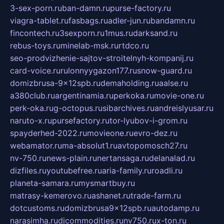
3-sex-porn.ru
ban-damn.ru
purse-factory.ru
viagra-tablet.ru
fasbags.ru
adler-jun.ru
bandamn.ru
fincontech.ru
3sexporn.ru
1mus.ru
darksand.ru
rebus-toys.ru
minelab-msk.ru
rtdco.ru
seo-prodvizhenie-sajtov-stroitelnyh-kompanij.ru
card-voice.ru
rulonnyygazon177.ru
snow-guard.ru
domizbrusa-9x12spb.ru
demaholding.ru
aalse.ru
a380club.ru
argentinamia.ru
perkoka.ru
movie-one.ru
perk-oka.ru
g-octopus.ru
sibarchives.ru
andreislyusar.ru
naruto-x.ru
pursefactory.ru
tor-lyubov-i-grom.ru
spayderhed-2022.ru
movieone.ru
evro-dez.ru
webamator.ru
ma-absolut1.ru
avtopomosch27.ru
nv-750.ru
news-plain.ru
nertansaga.ru
delanalad.ru
dizfiles.ru
youtubefree.ru
aria-family.ru
roadli.ru
planeta-samara.ru
mysmartbuy.ru
matrasy-kemerovo.ru
ashanet.ru
trade-farm.ru
dotcustoms.ru
domizbrusa9x12spb.ru
autodamp.ru
narasimha.ru
djcommodities.ru
nv750.ru
x-ton.ru