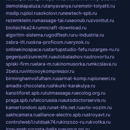
demolalapaluza.ru
tanyavanya.ru
remstir-tolyatti.ru
msdip.ru
jdol.ru
sokolovr.ru
newtech-spb.ru
rezemkleim.ru
massage-tai.ru
seonub.ru
zvonitut.ru
biolisichka24.ru
mncraft-download.ru
algoritm-sistema.ru
godflesh.ru
ru-industria.ru
zebra-tlt.ru
okna-proficom.ru
erynok.ru
onlinekinospace.ru
startupstudio-fefu.ru
zarges-ru.ru
gegenjustizunrecht.ru
autobalashov.ru
utrovortu.ru
spiski-firm.ru
elara-m.ru
kinomusorka.ru
mkcslava.ru
2bets.ru
vintovoykompressor.ru
birminghamvsfulham.ru
sarmat-komp.ru
pioneeri.ru
amadis-chocolate.ru
shkurki-karakulya.ru
kanotiforet.spb.ru
tutmassage.ru
ecolog.org.ru
praga.spb.ru
falcorussia.ru
autodoctorservis.ru
kamertondom.spb.ru
net-life.net.ru
avto-vozim.ru
sakhcamera.ru
alliance-electro.spb.ru
stroyavt.ru
controlweb1.ru
tdsak74.ru
kinzozo-ru.ru
kvotka.ru
iron-snab.ru
costa-bella.ru
eugrus.pp.ru