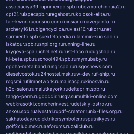
associaciya39.ru
primexpo.spb.ru
bezmorchin.ru
ia2.ru
cpt21.ru
ispecspb.ru
regahost.ru
kolosok-elita.ru
tae-kwon.ru
consrio.com.ru
insiam.ru
avegainfo.ru
archery161.ru
bigencyclica.ru
vlast16.ru
korru.net
sarmiento.spb.su
extelopedia.ru
lammin-suo.spb.ru
iskatour.spb.ru
snpi.org.ru
running-line.ru
krygeva-spa.ru
chel.net.ru
rust-loco.ru
dugshop.ru
hl-beta.spb.ru
school494.spb.ru
mymubaby.ru
epoha-metalband.ru
ngr.spb.ru
rusgosnews.com
dieselvostok.ru
24hostel.msk.ru
w-dev.ru
f-ship.ru
regsmi.ru
filmnetwork.ru
malinasp.ru
kinosvin.ru
h2o-salon.ru
malutkayork.ru
deltaprim.spb.ru
tango-perm.ru
gooddir.ru
sgv.su
multiki-online.com
webkrasotki.com
cherinvest.ru
detskiy-ostrov.ru
ankou.spb.ru
alvesta1.ru
pdf-creator.ru
nix-files.org.ru
sakhatoday.ru
elektrikersymboler.ru
sputnikyes.ru
golf2club.msk.ru
aeforums.ru
zallclub.ru
multimodal.msk.ru
habaigry.ru
haikko.ru
sobakopedia.ru