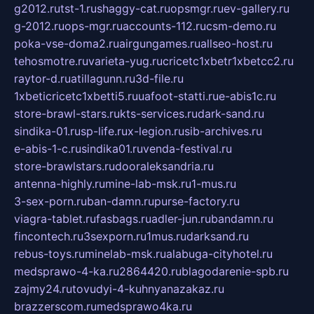
g2012.ru
tst-1.ru
shaggy-cat.ru
opsmgr.ru
ev-gallery.ru
g-2012.ru
ops-mgr.ru
accounts-112.ru
csm-demo.ru
poka-vse-doma2.ru
airgungames.ru
allseo-host.ru
tehosmotre.ru
varieta-yug.ru
cricetc1xbetr1xbetcc2.ru
raytor-d.ru
atillagunn.ru
3d-file.ru
1xbeticricetc1xbetti5.ru
uafoot-statti.ru
e-abis1c.ru
store-brawl-stars.ru
kts-services.ru
dark-sand.ru
sindika-01.ru
sp-life.ru
x-legion.ru
sib-archives.ru
e-abis-1-c.ru
sindika01.ru
venda-festival.ru
store-brawlstars.ru
dooraleksandria.ru
antenna-highly.ru
mine-lab-msk.ru
1-mus.ru
3-sex-porn.ru
ban-damn.ru
purse-factory.ru
viagra-tablet.ru
fasbags.ru
adler-jun.ru
bandamn.ru
fincontech.ru
3sexporn.ru
1mus.ru
darksand.ru
rebus-toys.ru
minelab-msk.ru
alabuga-cityhotel.ru
medsprawo-4-ka.ru
2864420.ru
blagodarenie-spb.ru
zajmy24.ru
tovudyi-4-kuhnyanazakaz.ru
brazzerscom.ru
medsprawo4ka.ru