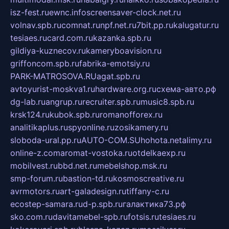
isz-fest.ru
ewnc.info
screensaver-clock.net.ru
volnav.spb.ru
comnat.ru
npf.net.ru
7bit.pp.ru
kalugatur.ru
tesiaes.ru
card.com.ru
kazanka.spb.ru
gildiya-kuznecov.ru
kameryboavision.ru
griffoncom.spb.ru
fabrika-emotsiy.ru
PARK-MATROSOVA.RU
agat.spb.ru
avtoyurist-moskva1.ru
hardware.org.ru
схема-авто.рф
dg-lab.ru
angrup.ru
recruiter.spb.ru
music8.spb.ru
krsk124.ru
kubok.spb.ru
romanofforex.ru
analitikaplus.ru
spyonline.ru
zosikamery.ru
sloboda-ural.pp.ru
AUTO-COM.SU
hohota.net
alimy.ru
online-z.com
aromat-vostoka.ru
otdelkaexp.ru
mobilvest.ru
bbd.net.ru
mebelshop.msk.ru
smp-forum.ru
bastion-td.ru
kosmoscreative.ru
avrmotors.ru
art-galadesign.ru
tiffany-c.ru
ecostep-samara.ru
d-p.spb.ru
галактика73.рф
sko.com.ru
davitamebel-spb.ru
fotsis.ru
tesiaes.ru