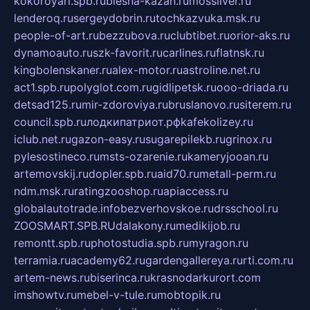
kokoroyari.spb.ru
blesna-kazan.ru
mossilver.ru
lenderoq.ru
sergeydobrin.ru
tochkazvuka.msk.ru
people-of-art.ru
bezzubova.ru
clubtibet.ru
orior-aks.ru
dynamoauto.ru
szk-favorit.ru
carlines.ru
flatnsk.ru
kingbolenskaner.ru
alex-motor.ru
astroline.net.ru
act1.spb.ru
polyglot.com.ru
gidlipetsk.ru
ooo-driada.ru
detsad125.ru
mir-zdoroviya.ru
bruslanovo.ru
siterem.ru
council.spb.ru
лодкипатриот.рф
kafekolizey.ru
iclub.net.ru
gazon-easy.ru
sugarepilekb.ru
grinox.ru
pylesostineco.ru
msts-ozarenie.ru
kameryjooan.ru
artemovskij.ru
dopler.spb.ru
aid70.ru
metall-perm.ru
ndm.msk.ru
ratingzooshop.ru
apiaccess.ru
globalautotrade.info
bezverhovskoe.ru
drsschool.ru
ZOOSMART.SPB.RU
dalakony.ru
medikijob.ru
remontt.spb.ru
photostudia.spb.ru
myragon.ru
terramia.ru
academy62.ru
gardengallereya.ru
rti.com.ru
artem-news.ru
biserinca.ru
krasnodarkurort.com
imshowtv.ru
mebel-v-tule.ru
mobtopik.ru