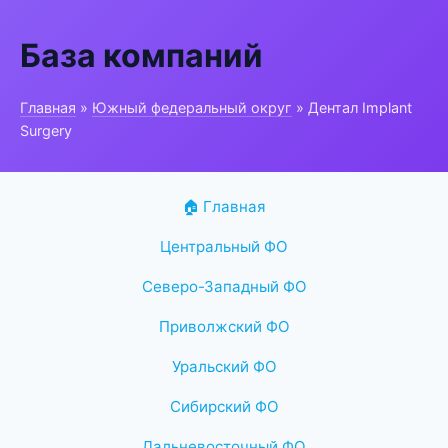
База компаний
Главная
»
Южный федеральный округ
» Дентал Implant
Surgery
🏠 Главная
Центральный ФО
Северо-Западный ФО
Приволжский ФО
Уральский ФО
Сибирский ФО
Дальневосточный ФО