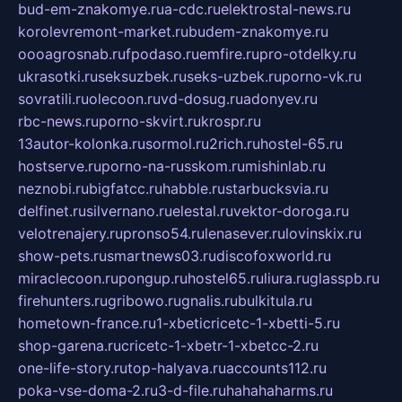
bud-em-znakomye.ru
a-cdc.ru
elektrostal-news.ru
korolevremont-market.ru
budem-znakomye.ru
oooagrosnab.ru
fpodaso.ru
emfire.ru
pro-otdelky.ru
ukrasotki.ru
seksuzbek.ru
seks-uzbek.ru
porno-vk.ru
sovratili.ru
olecoon.ru
vd-dosug.ru
adonyev.ru
rbc-news.ru
porno-skvirt.ru
krospr.ru
13autor-kolonka.ru
sormol.ru
2rich.ru
hostel-65.ru
hostserve.ru
porno-na-russkom.ru
mishinlab.ru
neznobi.ru
bigfatcc.ru
habble.ru
starbucksvia.ru
delfinet.ru
silvernano.ru
elestal.ru
vektor-doroga.ru
velotrenajery.ru
pronso54.ru
lenasever.ru
lovinskix.ru
show-pets.ru
smartnews03.ru
discofoxworld.ru
miraclecoon.ru
pongup.ru
hostel65.ru
liura.ru
glasspb.ru
firehunters.ru
gribowo.ru
gnalis.ru
bulkitula.ru
hometown-france.ru
1-xbeticricetc-1-xbetti-5.ru
shop-garena.ru
cricetc-1-xbetr-1-xbetcc-2.ru
one-life-story.ru
top-halyava.ru
accounts112.ru
poka-vse-doma-2.ru
3-d-file.ru
hahahaharms.ru