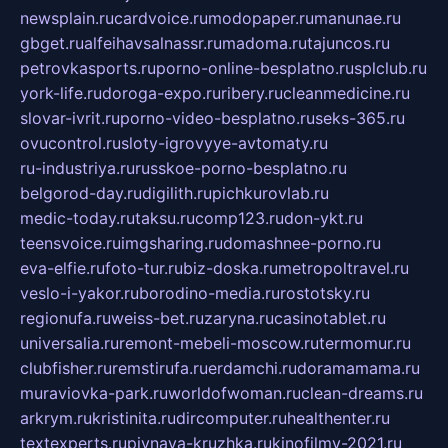
newsplain.ru
cardvoice.ru
modopaper.ru
manunae.ru
gbget.ru
alfeihavsalnassr.ru
madoma.ru
tajuncos.ru
petrovkasports.ru
porno-online-besplatno.ru
splclub.ru
york-life.ru
doroga-expo.ru
ribery.ru
cleanmedicine.ru
slovar-ivrit.ru
porno-video-besplatno.ru
seks-365.ru
ovucontrol.ru
sloty-igrovyye-avtomaty.ru
ru-industriya.ru
russkoe-porno-besplatno.ru
belgorod-day.ru
digilith.ru
pichkurovlab.ru
medic-today.ru
taksu.ru
comp123.ru
don-ykt.ru
teensvoice.ru
imgsharing.ru
domashnee-porno.ru
eva-elfie.ru
foto-tur.ru
biz-doska.ru
metropoltravel.ru
veslo-i-yakor.ru
borodino-media.ru
rostotsky.ru
regionufa.ru
weiss-bet.ru
zaryna.ru
casinotablet.ru
universalia.ru
remont-mebeli-moscow.ru
termomur.ru
clubfisher.ru
remstirufa.ru
erdamchi.ru
doramamama.ru
muraviovka-park.ru
worldofwoman.ru
clean-dreams.ru
arkrym.ru
kristinita.ru
dircomputer.ru
healthenter.ru
textexperts.ru
pivnaya-kruzhka.ru
kinofilmy-2021.ru