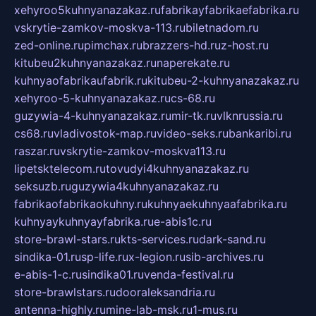
xehyroo5kuhnyanazakaz.ru
fabrikayfabrikaefabrika.ru
vskrytie-zamkov-moskva-113.ru
biletnadom.ru
zed-online.ru
pimchax.ru
brazzers-hd.ru
z-host.ru
kitubeu2kuhnyanazakaz.ru
naperekate.ru
kuhnyaofabrikaufabrik.ru
kitubeu-2-kuhnyanazakaz.ru
xehyroo-5-kuhnyanazakaz.ru
cs-68.ru
guzywia-4-kuhnyanazakaz.ru
mir-tk.ru
vlknrussia.ru
cs68.ru
vladivostok-map.ru
video-seks.ru
bankaribi.ru
raszar.ru
vskrytie-zamkov-moskva113.ru
lipetsktelecom.ru
tovudyi4kuhnyanazakaz.ru
seksuzb.ru
guzywia4kuhnyanazakaz.ru
fabrikaofabrikaokuhny.ru
kuhnyaekuhnyaafabrika.ru
kuhnyaykuhnyayfabrika.ru
e-abis1c.ru
store-brawl-stars.ru
kts-services.ru
dark-sand.ru
sindika-01.ru
sp-life.ru
x-legion.ru
sib-archives.ru
e-abis-1-c.ru
sindika01.ru
venda-festival.ru
store-brawlstars.ru
dooraleksandria.ru
antenna-highly.ru
mine-lab-msk.ru
1-mus.ru