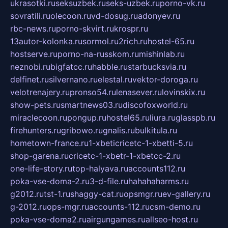
ukrasotki.ru
seksuzbek.ru
seks-uzbek.ru
porno-vk.ru
sovratili.ru
olecoon.ru
vd-dosug.ru
adonyev.ru
rbc-news.ru
porno-skvirt.ru
krospr.ru
13autor-kolonka.ru
sormol.ru
2rich.ru
hostel-65.ru
hostserve.ru
porno-na-russkom.ru
mishinlab.ru
neznobi.ru
bigfatcc.ru
habble.ru
starbucksvia.ru
delfinet.ru
silvernano.ru
elestal.ru
vektor-doroga.ru
velotrenajery.ru
pronso54.ru
lenasever.ru
lovinskix.ru
show-pets.ru
smartnews03.ru
discofoxworld.ru
miraclecoon.ru
pongup.ru
hostel65.ru
liura.ru
glasspb.ru
firehunters.ru
gribowo.ru
gnalis.ru
bulkitula.ru
hometown-france.ru
1-xbeticricetc-1-xbetti-5.ru
shop-garena.ru
cricetc-1-xbetr-1-xbetcc-2.ru
one-life-story.ru
top-halyava.ru
accounts112.ru
poka-vse-doma-2.ru
3-d-file.ru
hahahaharms.ru
g2012.ru
tst-1.ru
shaggy-cat.ru
opsmgr.ru
ev-gallery.ru
g-2012.ru
ops-mgr.ru
accounts-112.ru
csm-demo.ru
poka-vse-doma2.ru
airgungames.ru
allseo-host.ru