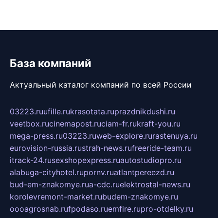
База компаний
Актуальный каталог компаний по всей России
03223.ru
ufille.ru
krasotata.ru
prazdnikdushi.ru
veetbox.ru
cinemapost.ru
ciam-fr.ru
kraft-you.ru
mega-press.ru
03223.ru
web-explore.ru
rastenuya.ru
eurovision-russia.ru
strah-news.ru
freeride-team.ru
itrack-24.ru
sexshopexpress.ru
autostudiopro.ru
alabuga-cityhotel.ru
pornv.ru
atlantpereezd.ru
bud-em-znakomye.ru
a-cdc.ru
elektrostal-news.ru
korolevremont-market.ru
budem-znakomye.ru
oooagrosnab.ru
fpodaso.ru
emfire.ru
pro-otdelky.ru