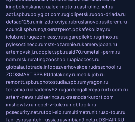
kingbolenskaner.ru
alex-motor.ru
astroline.net.ru
act1.spb.ru
polyglot.com.ru
gidlipetsk.ru
ooo-driada.ru
detsad125.ru
mir-zdoroviya.ru
bruslanovo.ru
siterem.ru
council.spb.ru
лодкипатриот.рф
kafekolizey.ru
iclub.net.ru
gazon-easy.ru
sugarepilekb.ru
grinox.ru
pylesostineco.ru
msts-ozarenie.ru
kameryjooan.ru
artemovskij.ru
dopler.spb.ru
aid70.ru
metall-perm.ru
ndm.msk.ru
ratingzooshop.ru
apiaccess.ru
globalautotrade.info
bezverhovskoe.ru
drsschool.ru
ZOOSMART.SPB.RU
dalakony.ru
medikijob.ru
remontt.spb.ru
photostudia.spb.ru
myragon.ru
terramia.ru
academy62.ru
gardengallereya.ru
rti.com.ru
artem-news.ru
biserinca.ru
krasnodarkurort.com
imshowtv.ru
mebel-v-tule.ru
mobtopik.ru
pcsecurity.net.ru
tool-sib.ru
multimetrunit.ru
sp-tour.ru
fan-cs.ru
santeh-russia.ru
symbian9.net.ru
DSHAIR.RU
tmmotors.spb.ru
xjocuricopii.com
musavtomat.msk.ru
obustrojdom.ru
sovetcik.ru
ybaranovskaya.ru