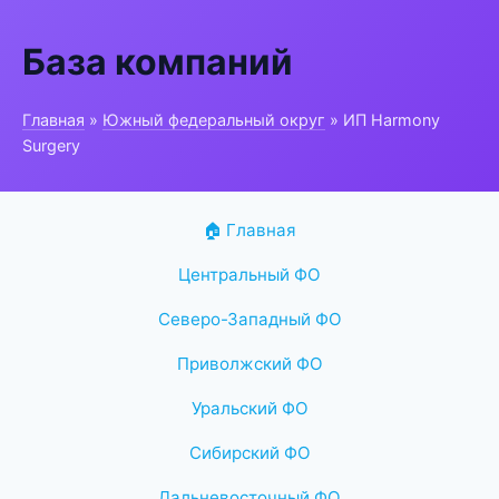
База компаний
Главная
»
Южный федеральный округ
» ИП Harmony
Surgery
🏠 Главная
Центральный ФО
Северо-Западный ФО
Приволжский ФО
Уральский ФО
Сибирский ФО
Дальневосточный ФО