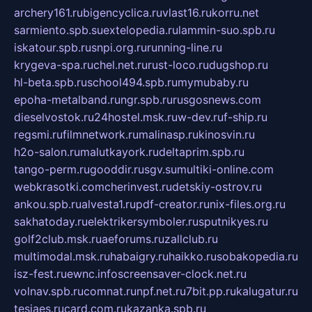
archery161.ru
bigencyclica.ru
vlast16.ru
korru.net
sarmiento.spb.su
extelopedia.ru
lammin-suo.spb.ru
iskatour.spb.ru
snpi.org.ru
running-line.ru
krygeva-spa.ru
chel.net.ru
rust-loco.ru
dugshop.ru
hl-beta.spb.ru
school494.spb.ru
mymubaby.ru
epoha-metalband.ru
ngr.spb.ru
rusgosnews.com
dieselvostok.ru
24hostel.msk.ru
w-dev.ru
f-ship.ru
regsmi.ru
filmnetwork.ru
malinasp.ru
kinosvin.ru
h2o-salon.ru
malutkayork.ru
deltaprim.spb.ru
tango-perm.ru
gooddir.ru
sgv.su
multiki-online.com
webkrasotki.com
cherinvest.ru
detskiy-ostrov.ru
ankou.spb.ru
alvesta1.ru
pdf-creator.ru
nix-files.org.ru
sakhatoday.ru
elektrikersymboler.ru
sputnikyes.ru
golf2club.msk.ru
aeforums.ru
zallclub.ru
multimodal.msk.ru
habaigry.ru
haikko.ru
sobakopedia.ru
isz-fest.ru
ewnc.info
screensaver-clock.net.ru
volnav.spb.ru
comnat.ru
npf.net.ru
7bit.pp.ru
kalugatur.ru
tesiaes.ru
card.com.ru
kazanka.spb.ru