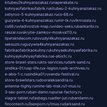
kitubeu2kuhnyanazakaz.ru
naperekate.ru
kuhnyaofabrikaufabrik.ru
kitubeu-2-kuhnyanazakaz.ru
xehyroo-5-kuhnyanazakaz.ru
cs-68.ru
guzywia-4-kuhnyanazakaz.ru
mir-tk.ru
vlknrussia.ru
cs68.ru
vladivostok-map.ru
video-seks.ru
bankaribi.ru
raszar.ru
vskrytie-zamkov-moskva113.ru
lipetsktelecom.ru
tovudyi4kuhnyanazakaz.ru
seksuzb.ru
guzywia4kuhnyanazakaz.ru
fabrikaofabrikaokuhny.ru
kuhnyaekuhnyaafabrika.ru
kuhnyaykuhnyayfabrika.ru
e-abis1c.ru
store-brawl-stars.ru
kts-services.ru
dark-sand.ru
sindika-01.ru
sp-life.ru
x-legion.ru
sib-archives.ru
e-abis-1-c.ru
sindika01.ru
venda-festival.ru
store-brawlstars.ru
dooraleksandria.ru
antenna-highly.ru
mine-lab-msk.ru
1-mus.ru
3-sex-porn.ru
ban-damn.ru
purse-factory.ru
viagra-tablet.ru
fasbags.ru
adler-jun.ru
bandamn.ru
fincontech.ru
3sexporn.ru
1mus.ru
darksand.ru