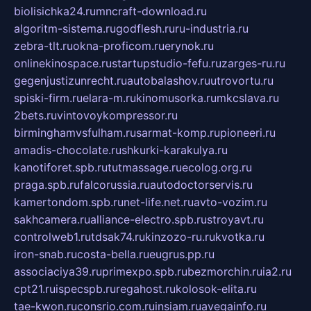
biolisichka24.ru
mncraft-download.ru
algoritm-sistema.ru
godflesh.ru
ru-industria.ru
zebra-tlt.ru
okna-proficom.ru
erynok.ru
onlinekinospace.ru
startupstudio-fefu.ru
zarges-ru.ru
gegenjustizunrecht.ru
autobalashov.ru
utrovortu.ru
spiski-firm.ru
elara-m.ru
kinomusorka.ru
mkcslava.ru
2bets.ru
vintovoykompressor.ru
birminghamvsfulham.ru
sarmat-komp.ru
pioneeri.ru
amadis-chocolate.ru
shkurki-karakulya.ru
kanotiforet.spb.ru
tutmassage.ru
ecolog.org.ru
praga.spb.ru
falcorussia.ru
autodoctorservis.ru
kamertondom.spb.ru
net-life.net.ru
avto-vozim.ru
sakhcamera.ru
alliance-electro.spb.ru
stroyavt.ru
controlweb1.ru
tdsak74.ru
kinzozo-ru.ru
kvotka.ru
iron-snab.ru
costa-bella.ru
eugrus.pp.ru
associaciya39.ru
primexpo.spb.ru
bezmorchin.ru
ia2.ru
cpt21.ru
ispecspb.ru
regahost.ru
kolosok-elita.ru
tae-kwon.ru
consrio.com.ru
insiam.ru
avegainfo.ru