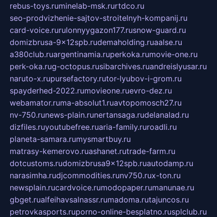
rebus-toys.ru
minelab-msk.ru
rtdco.ru
seo-prodvizhenie-sajtov-stroitelnyh-kompanij.ru
card-voice.ru
rulonnyygazon177.ru
snow-guard.ru
domizbrusa-9x12spb.ru
demaholding.ru
aalse.ru
a380club.ru
argentinamia.ru
perkoka.ru
movie-one.ru
perk-oka.ru
g-octopus.ru
sibarchives.ru
andreislyusar.ru
naruto-x.ru
pursefactory.ru
tor-lyubov-i-grom.ru
spayderhed-2022.ru
movieone.ru
evro-dez.ru
webamator.ru
ma-absolut1.ru
avtopomosch27.ru
nv-750.ru
news-plain.ru
nertansaga.ru
delanalad.ru
dizfiles.ru
youtubefree.ru
aria-family.ru
roadli.ru
planeta-samara.ru
mysmartbuy.ru
matrasy-kemerovo.ru
ashanet.ru
trade-farm.ru
dotcustoms.ru
domizbrusa9x12spb.ru
autodamp.ru
narasimha.ru
djcommodities.ru
nv750.ru
x-ton.ru
newsplain.ru
cardvoice.ru
modopaper.ru
manunae.ru
gbget.ru
alfeihavsalnassr.ru
madoma.ru
tajuncos.ru
petrovkasports.ru
porno-online-besplatno.ru
splclub.ru