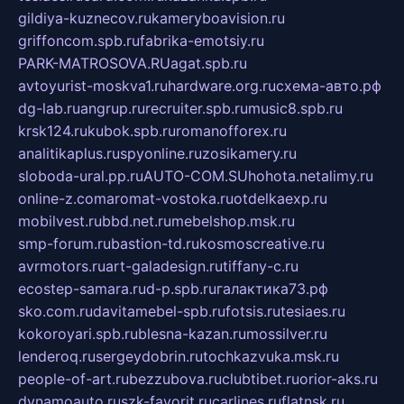
gildiya-kuznecov.ru
kameryboavision.ru
griffoncom.spb.ru
fabrika-emotsiy.ru
PARK-MATROSOVA.RU
agat.spb.ru
avtoyurist-moskva1.ru
hardware.org.ru
схема-авто.рф
dg-lab.ru
angrup.ru
recruiter.spb.ru
music8.spb.ru
krsk124.ru
kubok.spb.ru
romanofforex.ru
analitikaplus.ru
spyonline.ru
zosikamery.ru
sloboda-ural.pp.ru
AUTO-COM.SU
hohota.net
alimy.ru
online-z.com
aromat-vostoka.ru
otdelkaexp.ru
mobilvest.ru
bbd.net.ru
mebelshop.msk.ru
smp-forum.ru
bastion-td.ru
kosmoscreative.ru
avrmotors.ru
art-galadesign.ru
tiffany-c.ru
ecostep-samara.ru
d-p.spb.ru
галактика73.рф
sko.com.ru
davitamebel-spb.ru
fotsis.ru
tesiaes.ru
kokoroyari.spb.ru
blesna-kazan.ru
mossilver.ru
lenderoq.ru
sergeydobrin.ru
tochkazvuka.msk.ru
people-of-art.ru
bezzubova.ru
clubtibet.ru
orior-aks.ru
dynamoauto.ru
szk-favorit.ru
carlines.ru
flatnsk.ru