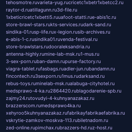
tehosmotre.ru
varieta-yug.ru
cricetc1xbetr1xbetcc2.ru
raytor-d.ru
atillagunn.ru
3d-file.ru
1xbeticricetc1xbetti5.ru
uafoot-statti.ru
e-abis1c.ru
store-brawl-stars.ru
kts-services.ru
dark-sand.ru
sindika-01.ru
sp-life.ru
x-legion.ru
sib-archives.ru
e-abis-1-c.ru
sindika01.ru
venda-festival.ru
store-brawlstars.ru
dooraleksandria.ru
antenna-highly.ru
mine-lab-msk.ru
1-mus.ru
3-sex-porn.ru
ban-damn.ru
purse-factory.ru
viagra-tablet.ru
fasbags.ru
adler-jun.ru
bandamn.ru
fincontech.ru
3sexporn.ru
1mus.ru
darksand.ru
rebus-toys.ru
minelab-msk.ru
alabuga-cityhotel.ru
medsprawo-4-ka.ru
2864420.ru
blagodarenie-spb.ru
zajmy24.ru
tovudyi-4-kuhnyanazakaz.ru
brazzerscom.ru
medsprawo4ka.ru
xehyroo5kuhnyanazakaz.ru
fabrikayfabrikaefabrika.ru
vskrytie-zamkov-moskva-113.ru
biletnadom.ru
zed-online.ru
pimchax.ru
brazzers-hd.ru
z-host.ru