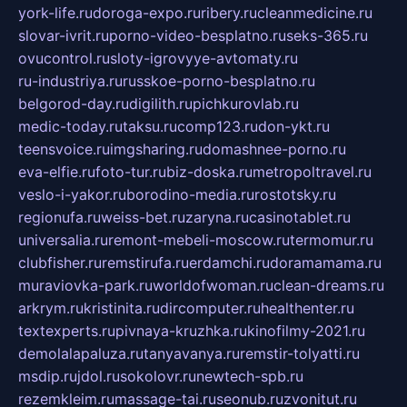
york-life.ru
doroga-expo.ru
ribery.ru
cleanmedicine.ru
slovar-ivrit.ru
porno-video-besplatno.ru
seks-365.ru
ovucontrol.ru
sloty-igrovyye-avtomaty.ru
ru-industriya.ru
russkoe-porno-besplatno.ru
belgorod-day.ru
digilith.ru
pichkurovlab.ru
medic-today.ru
taksu.ru
comp123.ru
don-ykt.ru
teensvoice.ru
imgsharing.ru
domashnee-porno.ru
eva-elfie.ru
foto-tur.ru
biz-doska.ru
metropoltravel.ru
veslo-i-yakor.ru
borodino-media.ru
rostotsky.ru
regionufa.ru
weiss-bet.ru
zaryna.ru
casinotablet.ru
universalia.ru
remont-mebeli-moscow.ru
termomur.ru
clubfisher.ru
remstirufa.ru
erdamchi.ru
doramamama.ru
muraviovka-park.ru
worldofwoman.ru
clean-dreams.ru
arkrym.ru
kristinita.ru
dircomputer.ru
healthenter.ru
textexperts.ru
pivnaya-kruzhka.ru
kinofilmy-2021.ru
demolalapaluza.ru
tanyavanya.ru
remstir-tolyatti.ru
msdip.ru
jdol.ru
sokolovr.ru
newtech-spb.ru
rezemkleim.ru
massage-tai.ru
seonub.ru
zvonitut.ru