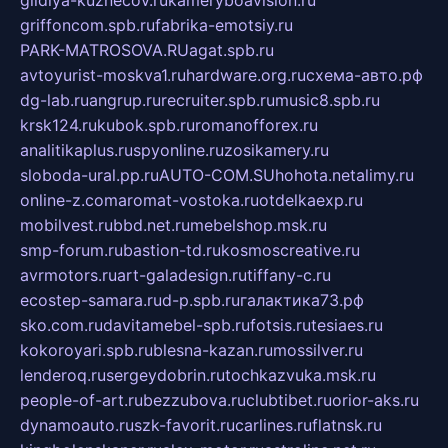
gildiya-kuznecov.ru
kameryboavision.ru
griffoncom.spb.ru
fabrika-emotsiy.ru
PARK-MATROSOVA.RU
agat.spb.ru
avtoyurist-moskva1.ru
hardware.org.ru
схема-авто.рф
dg-lab.ru
angrup.ru
recruiter.spb.ru
music8.spb.ru
krsk124.ru
kubok.spb.ru
romanofforex.ru
analitikaplus.ru
spyonline.ru
zosikamery.ru
sloboda-ural.pp.ru
AUTO-COM.SU
hohota.net
alimy.ru
online-z.com
aromat-vostoka.ru
otdelkaexp.ru
mobilvest.ru
bbd.net.ru
mebelshop.msk.ru
smp-forum.ru
bastion-td.ru
kosmoscreative.ru
avrmotors.ru
art-galadesign.ru
tiffany-c.ru
ecostep-samara.ru
d-p.spb.ru
галактика73.рф
sko.com.ru
davitamebel-spb.ru
fotsis.ru
tesiaes.ru
kokoroyari.spb.ru
blesna-kazan.ru
mossilver.ru
lenderoq.ru
sergeydobrin.ru
tochkazvuka.msk.ru
people-of-art.ru
bezzubova.ru
clubtibet.ru
orior-aks.ru
dynamoauto.ru
szk-favorit.ru
carlines.ru
flatnsk.ru