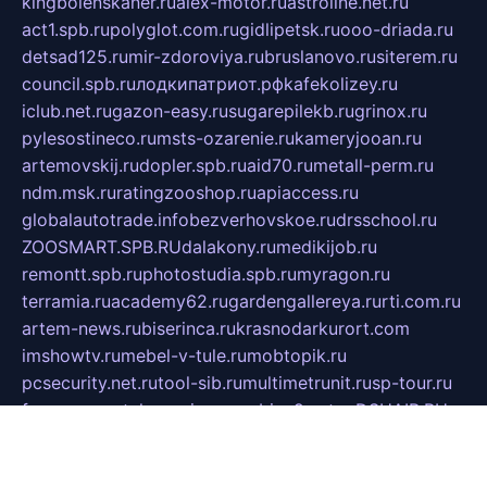
kingbolenskaner.ru
alex-motor.ru
astroline.net.ru
act1.spb.ru
polyglot.com.ru
gidlipetsk.ru
ooo-driada.ru
detsad125.ru
mir-zdoroviya.ru
bruslanovo.ru
siterem.ru
council.spb.ru
лодкипатриот.рф
kafekolizey.ru
iclub.net.ru
gazon-easy.ru
sugarepilekb.ru
grinox.ru
pylesostineco.ru
msts-ozarenie.ru
kameryjooan.ru
artemovskij.ru
dopler.spb.ru
aid70.ru
metall-perm.ru
ndm.msk.ru
ratingzooshop.ru
apiaccess.ru
globalautotrade.info
bezverhovskoe.ru
drsschool.ru
ZOOSMART.SPB.RU
dalakony.ru
medikijob.ru
remontt.spb.ru
photostudia.spb.ru
myragon.ru
terramia.ru
academy62.ru
gardengallereya.ru
rti.com.ru
artem-news.ru
biserinca.ru
krasnodarkurort.com
imshowtv.ru
mebel-v-tule.ru
mobtopik.ru
pcsecurity.net.ru
tool-sib.ru
multimetrunit.ru
sp-tour.ru
fan-cs.ru
santeh-russia.ru
symbian9.net.ru
DSHAIR.RU
tmmotors.spb.ru
xjocuricopii.com
musavtomat.msk.ru
obustrojdom.ru
sovetcik.ru
ybaranovskaya.ru