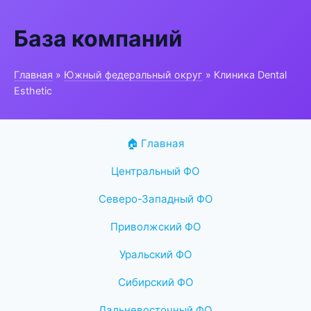
База компаний
Главная
»
Южный федеральный округ
» Клиника Dental
Esthetic
🏠 Главная
Центральный ФО
Северо-Западный ФО
Приволжский ФО
Уральский ФО
Сибирский ФО
Дальневосточный ФО