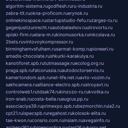
algoritm-sistema.ru
godflesh.ru
ru-industria.ru
zebra-tlt.ru
okna-proficom.ru
erynok.ru
onlinekinospace.ru
startupstudio-fefu.ru
zarges-ru.ru
gegenjustizunrecht.ru
autobalashov.ru
utrovortu.ru
spiski-firm.ru
elara-m.ru
kinomusorka.ru
mkcslava.ru
2bets.ru
vintovoykompressor.ru
birminghamvsfulham.ru
sarmat-komp.ru
pioneeri.ru
amadis-chocolate.ru
shkurki-karakulya.ru
kanotiforet.spb.ru
tutmassage.ru
ecolog.org.ru
praga.spb.ru
falcorussia.ru
autodoctorservis.ru
kamertondom.spb.ru
net-life.net.ru
avto-vozim.ru
sakhcamera.ru
alliance-electro.spb.ru
stroyavt.ru
controlweb1.ru
tdsak74.ru
kinzozo-ru.ru
kvotka.ru
iron-snab.ru
costa-bella.ru
eugrus.pp.ru
associaciya39.ru
primexpo.spb.ru
bezmorchin.ru
ia2.ru
cpt21.ru
ispecspb.ru
regahost.ru
kolosok-elita.ru
tae-kwon.ru
consrio.com.ru
insiam.ru
avegainfo.ru
archery161.ru
bigencyclica.ru
vlast16.ru
korru.net