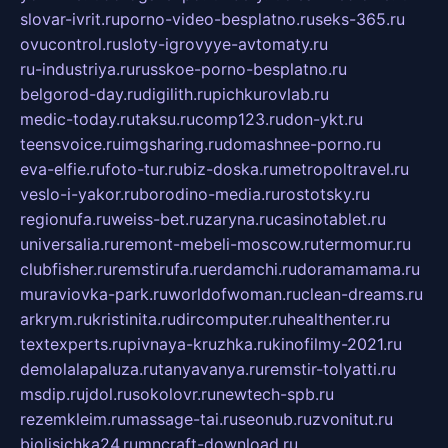
slovar-ivrit.ru
porno-video-besplatno.ru
seks-365.ru
ovucontrol.ru
sloty-igrovyye-avtomaty.ru
ru-industriya.ru
russkoe-porno-besplatno.ru
belgorod-day.ru
digilith.ru
pichkurovlab.ru
medic-today.ru
taksu.ru
comp123.ru
don-ykt.ru
teensvoice.ru
imgsharing.ru
domashnee-porno.ru
eva-elfie.ru
foto-tur.ru
biz-doska.ru
metropoltravel.ru
veslo-i-yakor.ru
borodino-media.ru
rostotsky.ru
regionufa.ru
weiss-bet.ru
zaryna.ru
casinotablet.ru
universalia.ru
remont-mebeli-moscow.ru
termomur.ru
clubfisher.ru
remstirufa.ru
erdamchi.ru
doramamama.ru
muraviovka-park.ru
worldofwoman.ru
clean-dreams.ru
arkrym.ru
kristinita.ru
dircomputer.ru
healthenter.ru
textexperts.ru
pivnaya-kruzhka.ru
kinofilmy-2021.ru
demolalapaluza.ru
tanyavanya.ru
remstir-tolyatti.ru
msdip.ru
jdol.ru
sokolovr.ru
newtech-spb.ru
rezemkleim.ru
massage-tai.ru
seonub.ru
zvonitut.ru
biolisichka24.ru
mncraft-download.ru