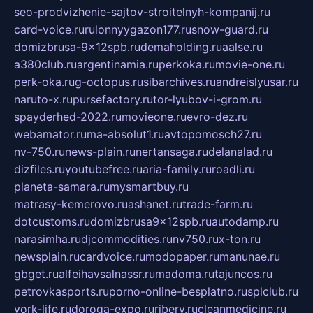
seo-prodvizhenie-sajtov-stroitelnyh-kompanij.ru
card-voice.ru
rulonnyygazon177.ru
snow-guard.ru
domizbrusa-9x12spb.ru
demaholding.ru
aalse.ru
a380club.ru
argentinamia.ru
perkoka.ru
movie-one.ru
perk-oka.ru
g-octopus.ru
sibarchives.ru
andreislyusar.ru
naruto-x.ru
pursefactory.ru
tor-lyubov-i-grom.ru
spayderhed-2022.ru
movieone.ru
evro-dez.ru
webamator.ru
ma-absolut1.ru
avtopomosch27.ru
nv-750.ru
news-plain.ru
nertansaga.ru
delanalad.ru
dizfiles.ru
youtubefree.ru
aria-family.ru
roadli.ru
planeta-samara.ru
mysmartbuy.ru
matrasy-kemerovo.ru
ashanet.ru
trade-farm.ru
dotcustoms.ru
domizbrusa9x12spb.ru
autodamp.ru
narasimha.ru
djcommodities.ru
nv750.ru
x-ton.ru
newsplain.ru
cardvoice.ru
modopaper.ru
manunae.ru
gbget.ru
alfeihavsalnassr.ru
madoma.ru
tajuncos.ru
petrovkasports.ru
porno-online-besplatno.ru
splclub.ru
york-life.ru
doroga-expo.ru
ribery.ru
cleanmedicine.ru