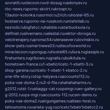
sovratili.ru
olecoon.ru
vd-dosug.ru
adonyev.ru
rbc-news.ru
porno-skvirt.ru
krospr.ru
13autor-kolonka.ru
sormol.ru
2rich.ru
hostel-65.ru
hostserve.ru
porno-na-russkom.ru
mishinlab.ru
neznobi.ru
bigfatcc.ru
habble.ru
starbucksvia.ru
delfinet.ru
silvernano.ru
elestal.ru
vektor-doroga.ru
velotrenajery.ru
pronso54.ru
lenasever.ru
lovinskix.ru
show-pets.ru
smartnews03.ru
discofoxworld.ru
miraclecoon.ru
pongup.ru
hostel65.ru
liura.ru
glasspb.ru
firehunters.ru
gribowo.ru
gnalis.ru
bulkitula.ru
hometown-france.ru
1-xbeticricetc-1-xbetti-5.ru
shop-garena.ru
cricetc-1-xbetr-1-xbetcc-2.ru
one-life-story.ru
top-halyava.ru
accounts112.ru
poka-vse-doma-2.ru
3-d-file.ru
hahahaharms.ru
g2012.ru
tst-1.ru
shaggy-cat.ru
opsmgr.ru
ev-gallery.ru
g-2012.ru
ops-mgr.ru
accounts-112.ru
csm-demo.ru
poka-vse-doma2.ru
airgungames.ru
allseo-host.ru
tehosmotre.ru
varieta-yug.ru
cricetc1xbetr1xbetcc2.ru