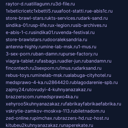
raytor-d.ru
atillagunn.ru
3d-file.ru
1xbeticricetc1xbetti5.ru
uafoot-statti.ru
e-abis1c.ru
store-brawl-stars.ru
kts-services.ru
dark-sand.ru
sindika-01.ru
sp-life.ru
x-legion.ru
sib-archives.ru
e-abis-1-c.ru
sindika01.ru
venda-festival.ru
store-brawlstars.ru
dooraleksandria.ru
antenna-highly.ru
mine-lab-msk.ru
1-mus.ru
3-sex-porn.ru
ban-damn.ru
purse-factory.ru
viagra-tablet.ru
fasbags.ru
adler-jun.ru
bandamn.ru
fincontech.ru
3sexporn.ru
1mus.ru
darksand.ru
rebus-toys.ru
minelab-msk.ru
alabuga-cityhotel.ru
medsprawo-4-ka.ru
2864420.ru
blagodarenie-spb.ru
zajmy24.ru
tovudyi-4-kuhnyanazakaz.ru
brazzerscom.ru
medsprawo4ka.ru
xehyroo5kuhnyanazakaz.ru
fabrikayfabrikaefabrika.ru
vskrytie-zamkov-moskva-113.ru
biletnadom.ru
zed-online.ru
pimchax.ru
brazzers-hd.ru
z-host.ru
kitubeu2kuhnyanazakaz.ru
naperekate.ru