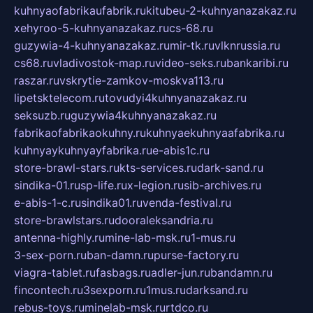
kuhnyaofabrikaufabrik.ru
kitubeu-2-kuhnyanazakaz.ru
xehyroo-5-kuhnyanazakaz.ru
cs-68.ru
guzywia-4-kuhnyanazakaz.ru
mir-tk.ru
vlknrussia.ru
cs68.ru
vladivostok-map.ru
video-seks.ru
bankaribi.ru
raszar.ru
vskrytie-zamkov-moskva113.ru
lipetsktelecom.ru
tovudyi4kuhnyanazakaz.ru
seksuzb.ru
guzywia4kuhnyanazakaz.ru
fabrikaofabrikaokuhny.ru
kuhnyaekuhnyaafabrika.ru
kuhnyaykuhnyayfabrika.ru
e-abis1c.ru
store-brawl-stars.ru
kts-services.ru
dark-sand.ru
sindika-01.ru
sp-life.ru
x-legion.ru
sib-archives.ru
e-abis-1-c.ru
sindika01.ru
venda-festival.ru
store-brawlstars.ru
dooraleksandria.ru
antenna-highly.ru
mine-lab-msk.ru
1-mus.ru
3-sex-porn.ru
ban-damn.ru
purse-factory.ru
viagra-tablet.ru
fasbags.ru
adler-jun.ru
bandamn.ru
fincontech.ru
3sexporn.ru
1mus.ru
darksand.ru
rebus-toys.ru
minelab-msk.ru
rtdco.ru