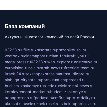
База компаний
Актуальный каталог компаний по всей России
03223.ru
ufille.ru
krasotata.ru
prazdnikdushi.ru
veetbox.ru
cinemapost.ru
ciam-fr.ru
kraft-you.ru
mega-press.ru
03223.ru
web-explore.ru
rastenuya.ru
eurovision-russia.ru
strah-news.ru
freeride-team.ru
itrack-24.ru
sexshopexpress.ru
autostudiopro.ru
alabuga-cityhotel.ru
pornv.ru
atlantpereezd.ru
bud-em-znakomye.ru
a-cdc.ru
elektrostal-news.ru
korolevremont-market.ru
budem-znakomye.ru
oooagrosnab.ru
fpodaso.ru
emfire.ru
pro-otdelky.ru
ukrasotki.ru
seksuzbek.ru
seks-uzbek.ru
porno-vk.ru