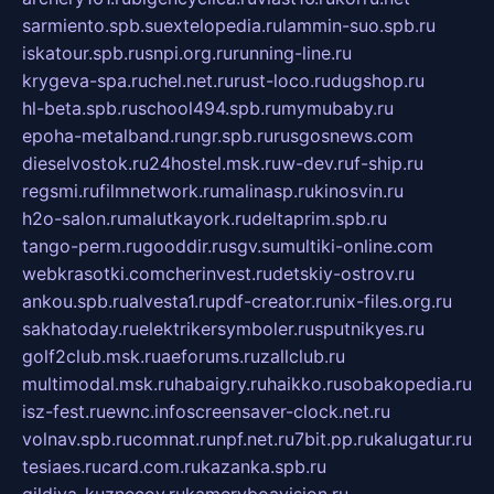
sarmiento.spb.su
extelopedia.ru
lammin-suo.spb.ru
iskatour.spb.ru
snpi.org.ru
running-line.ru
krygeva-spa.ru
chel.net.ru
rust-loco.ru
dugshop.ru
hl-beta.spb.ru
school494.spb.ru
mymubaby.ru
epoha-metalband.ru
ngr.spb.ru
rusgosnews.com
dieselvostok.ru
24hostel.msk.ru
w-dev.ru
f-ship.ru
regsmi.ru
filmnetwork.ru
malinasp.ru
kinosvin.ru
h2o-salon.ru
malutkayork.ru
deltaprim.spb.ru
tango-perm.ru
gooddir.ru
sgv.su
multiki-online.com
webkrasotki.com
cherinvest.ru
detskiy-ostrov.ru
ankou.spb.ru
alvesta1.ru
pdf-creator.ru
nix-files.org.ru
sakhatoday.ru
elektrikersymboler.ru
sputnikyes.ru
golf2club.msk.ru
aeforums.ru
zallclub.ru
multimodal.msk.ru
habaigry.ru
haikko.ru
sobakopedia.ru
isz-fest.ru
ewnc.info
screensaver-clock.net.ru
volnav.spb.ru
comnat.ru
npf.net.ru
7bit.pp.ru
kalugatur.ru
tesiaes.ru
card.com.ru
kazanka.spb.ru