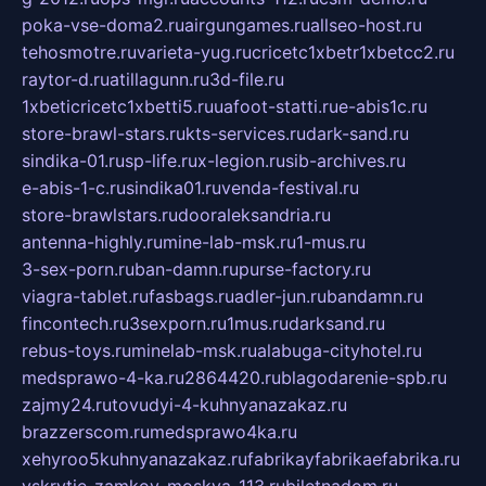
poka-vse-doma2.ru
airgungames.ru
allseo-host.ru
tehosmotre.ru
varieta-yug.ru
cricetc1xbetr1xbetcc2.ru
raytor-d.ru
atillagunn.ru
3d-file.ru
1xbeticricetc1xbetti5.ru
uafoot-statti.ru
e-abis1c.ru
store-brawl-stars.ru
kts-services.ru
dark-sand.ru
sindika-01.ru
sp-life.ru
x-legion.ru
sib-archives.ru
e-abis-1-c.ru
sindika01.ru
venda-festival.ru
store-brawlstars.ru
dooraleksandria.ru
antenna-highly.ru
mine-lab-msk.ru
1-mus.ru
3-sex-porn.ru
ban-damn.ru
purse-factory.ru
viagra-tablet.ru
fasbags.ru
adler-jun.ru
bandamn.ru
fincontech.ru
3sexporn.ru
1mus.ru
darksand.ru
rebus-toys.ru
minelab-msk.ru
alabuga-cityhotel.ru
medsprawo-4-ka.ru
2864420.ru
blagodarenie-spb.ru
zajmy24.ru
tovudyi-4-kuhnyanazakaz.ru
brazzerscom.ru
medsprawo4ka.ru
xehyroo5kuhnyanazakaz.ru
fabrikayfabrikaefabrika.ru