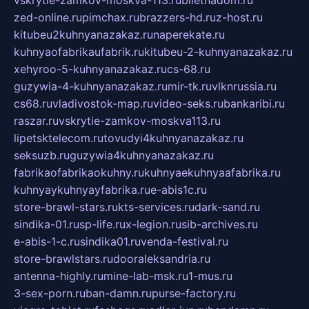
vskrytie-zamkov-moskva-113.ru
biletnadom.ru
zed-online.ru
pimchax.ru
brazzers-hd.ru
z-host.ru
kitubeu2kuhnyanazakaz.ru
naperekate.ru
kuhnyaofabrikaufabrik.ru
kitubeu-2-kuhnyanazakaz.ru
xehyroo-5-kuhnyanazakaz.ru
cs-68.ru
guzywia-4-kuhnyanazakaz.ru
mir-tk.ru
vlknrussia.ru
cs68.ru
vladivostok-map.ru
video-seks.ru
bankaribi.ru
raszar.ru
vskrytie-zamkov-moskva113.ru
lipetsktelecom.ru
tovudyi4kuhnyanazakaz.ru
seksuzb.ru
guzywia4kuhnyanazakaz.ru
fabrikaofabrikaokuhny.ru
kuhnyaekuhnyaafabrika.ru
kuhnyaykuhnyayfabrika.ru
e-abis1c.ru
store-brawl-stars.ru
kts-services.ru
dark-sand.ru
sindika-01.ru
sp-life.ru
x-legion.ru
sib-archives.ru
e-abis-1-c.ru
sindika01.ru
venda-festival.ru
store-brawlstars.ru
dooraleksandria.ru
antenna-highly.ru
mine-lab-msk.ru
1-mus.ru
3-sex-porn.ru
ban-damn.ru
purse-factory.ru