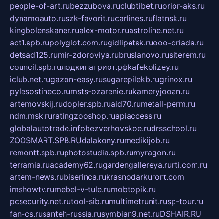
people-of-art.ru
bezzubova.ru
clubtibet.ru
orior-aks.ru
dynamoauto.ru
szk-favorit.ru
carlines.ru
flatnsk.ru
kingbolenskaner.ru
alex-motor.ru
astroline.net.ru
act1.spb.ru
polyglot.com.ru
gidlipetsk.ru
ooo-driada.ru
detsad125.ru
mir-zdoroviya.ru
bruslanovo.ru
siterem.ru
council.spb.ru
лодкипатриот.рф
kafekolizey.ru
iclub.net.ru
gazon-easy.ru
sugarepilekb.ru
grinox.ru
pylesostineco.ru
msts-ozarenie.ru
kameryjooan.ru
artemovskij.ru
dopler.spb.ru
aid70.ru
metall-perm.ru
ndm.msk.ru
ratingzooshop.ru
apiaccess.ru
globalautotrade.info
bezverhovskoe.ru
drsschool.ru
ZOOSMART.SPB.RU
dalakony.ru
medikijob.ru
remontt.spb.ru
photostudia.spb.ru
myragon.ru
terramia.ru
academy62.ru
gardengallereya.ru
rti.com.ru
artem-news.ru
biserinca.ru
krasnodarkurort.com
imshowtv.ru
mebel-v-tule.ru
mobtopik.ru
pcsecurity.net.ru
tool-sib.ru
multimetrunit.ru
sp-tour.ru
fan-cs.ru
santeh-russia.ru
symbian9.net.ru
DSHAIR.RU