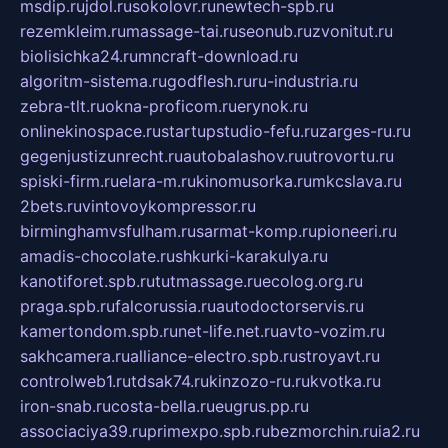
msdip.ru
jdol.ru
sokolovr.ru
newtech-spb.ru
rezemkleim.ru
massage-tai.ru
seonub.ru
zvonitut.ru
biolisichka24.ru
mncraft-download.ru
algoritm-sistema.ru
godflesh.ru
ru-industria.ru
zebra-tlt.ru
okna-proficom.ru
erynok.ru
onlinekinospace.ru
startupstudio-fefu.ru
zarges-ru.ru
gegenjustizunrecht.ru
autobalashov.ru
utrovortu.ru
spiski-firm.ru
elara-m.ru
kinomusorka.ru
mkcslava.ru
2bets.ru
vintovoykompressor.ru
birminghamvsfulham.ru
sarmat-komp.ru
pioneeri.ru
amadis-chocolate.ru
shkurki-karakulya.ru
kanotiforet.spb.ru
tutmassage.ru
ecolog.org.ru
praga.spb.ru
falcorussia.ru
autodoctorservis.ru
kamertondom.spb.ru
net-life.net.ru
avto-vozim.ru
sakhcamera.ru
alliance-electro.spb.ru
stroyavt.ru
controlweb1.ru
tdsak74.ru
kinzozo-ru.ru
kvotka.ru
iron-snab.ru
costa-bella.ru
eugrus.pp.ru
associaciya39.ru
primexpo.spb.ru
bezmorchin.ru
ia2.ru