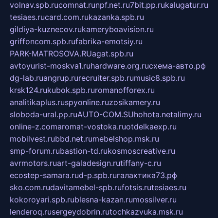
volnav.spb.ru
comnat.ru
npf.net.ru
7bit.pp.ru
kalugatur.ru
tesiaes.ru
card.com.ru
kazanka.spb.ru
gildiya-kuznecov.ru
kameryboavision.ru
griffoncom.spb.ru
fabrika-emotsiy.ru
PARK-MATROSOVA.RU
agat.spb.ru
avtoyurist-moskva1.ru
hardware.org.ru
схема-авто.рф
dg-lab.ru
angrup.ru
recruiter.spb.ru
music8.spb.ru
krsk124.ru
kubok.spb.ru
romanofforex.ru
analitikaplus.ru
spyonline.ru
zosikamery.ru
sloboda-ural.pp.ru
AUTO-COM.SU
hohota.net
alimy.ru
online-z.com
aromat-vostoka.ru
otdelkaexp.ru
mobilvest.ru
bbd.net.ru
mebelshop.msk.ru
smp-forum.ru
bastion-td.ru
kosmoscreative.ru
avrmotors.ru
art-galadesign.ru
tiffany-c.ru
ecostep-samara.ru
d-p.spb.ru
галактика73.рф
sko.com.ru
davitamebel-spb.ru
fotsis.ru
tesiaes.ru
kokoroyari.spb.ru
blesna-kazan.ru
mossilver.ru
lenderoq.ru
sergeydobrin.ru
tochkazvuka.msk.ru