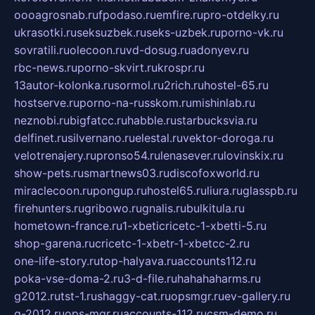
oooagrosnab.ru
fpodaso.ru
emfire.ru
pro-otdelky.ru
ukrasotki.ru
seksuzbek.ru
seks-uzbek.ru
porno-vk.ru
sovratili.ru
olecoon.ru
vd-dosug.ru
adonyev.ru
rbc-news.ru
porno-skvirt.ru
krospr.ru
13autor-kolonka.ru
sormol.ru
2rich.ru
hostel-65.ru
hostserve.ru
porno-na-russkom.ru
mishinlab.ru
neznobi.ru
bigfatcc.ru
habble.ru
starbucksvia.ru
delfinet.ru
silvernano.ru
elestal.ru
vektor-doroga.ru
velotrenajery.ru
pronso54.ru
lenasever.ru
lovinskix.ru
show-pets.ru
smartnews03.ru
discofoxworld.ru
miraclecoon.ru
pongup.ru
hostel65.ru
liura.ru
glasspb.ru
firehunters.ru
gribowo.ru
gnalis.ru
bulkitula.ru
hometown-france.ru
1-xbeticricetc-1-xbetti-5.ru
shop-garena.ru
cricetc-1-xbetr-1-xbetcc-2.ru
one-life-story.ru
top-halyava.ru
accounts112.ru
poka-vse-doma-2.ru
3-d-file.ru
hahahaharms.ru
g2012.ru
tst-1.ru
shaggy-cat.ru
opsmgr.ru
ev-gallery.ru
g-2012.ru
ops-mgr.ru
accounts-112.ru
csm-demo.ru