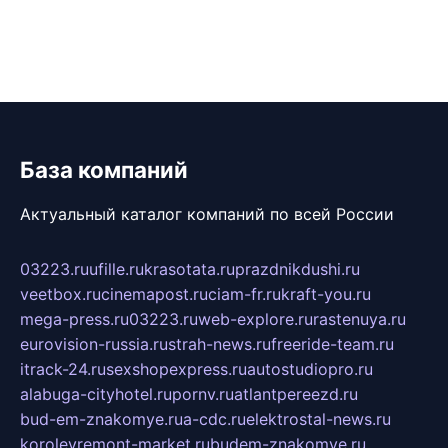
База компаний
Актуальный каталог компаний по всей России
03223.ru
ufille.ru
krasotata.ru
prazdnikdushi.ru
veetbox.ru
cinemapost.ru
ciam-fr.ru
kraft-you.ru
mega-press.ru
03223.ru
web-explore.ru
rastenuya.ru
eurovision-russia.ru
strah-news.ru
freeride-team.ru
itrack-24.ru
sexshopexpress.ru
autostudiopro.ru
alabuga-cityhotel.ru
pornv.ru
atlantpereezd.ru
bud-em-znakomye.ru
a-cdc.ru
elektrostal-news.ru
korolevremont-market.ru
budem-znakomye.ru