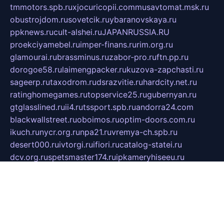
tmmotors.spb.ru
xjocuricopii.com
musavtomat.msk.ru
obustrojdom.ru
sovetcik.ru
ybaranovskaya.ru
ppknews.ru
cult-alshei.ru
JAPANRUSSIA.RU
proekciyamebel.ru
imper-finans.ru
rim.org.ru
glamourai.ru
brassminus.ru
zabor-pro.ru
ftn.pp.ru
dorogoe58.ru
laimengpacker.ru
kuzova-zapchasti.ru
sageerp.ru
taxodrom.ru
dsrazvitie.ru
hardcity.net.ru
ratinghomegames.ru
topservice25.ru
gubernyan.ru
gtglasslined.ru
ii4.ru
tssport.spb.ru
andorra24.com
blackwallstreet.ru
oboimos.ru
optim-doors.com.ru
ikuch.ru
nycr.org.ru
npa21.ru
vremya-ch.spb.ru
desert000.ru
ivtorgi.ru
ifiori.ru
catalog-statei.ru
dcv.org.ru
spetsmaster174.ru
ipkameryhiseeu.ru
dum26.ru
ruspol.spb.ru
fr-opendp.ru
kam-solnyshko.ru
cheyenne-arapaho.ru
sevzapmetal.spb.ru
ted-lapidus.spb.ru
parasite-eliminator.ru
sigma-complete.ru
modernworld.ru
dama-moda.ru
eholot-group.ru
sk-nvkz.ru
DRONGOLD.RU