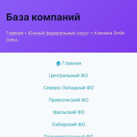
База компаний
Главная
»
Южный федеральный округ
» Клиника Smile
Ortho
🏠 Главная
Центральный ФО
Северо-Западный ФО
Приволжский ФО
Уральский ФО
Сибирский ФО
Дальневосточный ФО