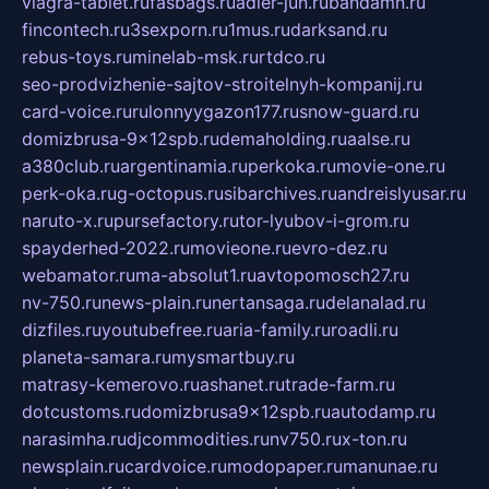
viagra-tablet.ru
fasbags.ru
adler-jun.ru
bandamn.ru
fincontech.ru
3sexporn.ru
1mus.ru
darksand.ru
rebus-toys.ru
minelab-msk.ru
rtdco.ru
seo-prodvizhenie-sajtov-stroitelnyh-kompanij.ru
card-voice.ru
rulonnyygazon177.ru
snow-guard.ru
domizbrusa-9x12spb.ru
demaholding.ru
aalse.ru
a380club.ru
argentinamia.ru
perkoka.ru
movie-one.ru
perk-oka.ru
g-octopus.ru
sibarchives.ru
andreislyusar.ru
naruto-x.ru
pursefactory.ru
tor-lyubov-i-grom.ru
spayderhed-2022.ru
movieone.ru
evro-dez.ru
webamator.ru
ma-absolut1.ru
avtopomosch27.ru
nv-750.ru
news-plain.ru
nertansaga.ru
delanalad.ru
dizfiles.ru
youtubefree.ru
aria-family.ru
roadli.ru
planeta-samara.ru
mysmartbuy.ru
matrasy-kemerovo.ru
ashanet.ru
trade-farm.ru
dotcustoms.ru
domizbrusa9x12spb.ru
autodamp.ru
narasimha.ru
djcommodities.ru
nv750.ru
x-ton.ru
newsplain.ru
cardvoice.ru
modopaper.ru
manunae.ru