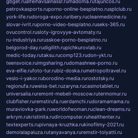
gbget.ru
alfeihavsalnassr.ru
madoma.ru
tajuncos.ru
petrovkasports.ru
porno-online-besplatno.ru
splclub.ru
york-life.ru
doroga-expo.ru
ribery.ru
cleanmedicine.ru
slovar-ivrit.ru
porno-video-besplatno.ru
seks-365.ru
ovucontrol.ru
sloty-igrovyye-avtomaty.ru
ru-industriya.ru
russkoe-porno-besplatno.ru
belgorod-day.ru
digilith.ru
pichkurovlab.ru
medic-today.ru
taksu.ru
comp123.ru
don-ykt.ru
teensvoice.ru
imgsharing.ru
domashnee-porno.ru
eva-elfie.ru
foto-tur.ru
biz-doska.ru
metropoltravel.ru
veslo-i-yakor.ru
borodino-media.ru
rostotsky.ru
regionufa.ru
weiss-bet.ru
zaryna.ru
casinotablet.ru
universalia.ru
remont-mebeli-moscow.ru
termomur.ru
clubfisher.ru
remstirufa.ru
erdamchi.ru
doramamama.ru
muraviovka-park.ru
worldofwoman.ru
clean-dreams.ru
arkrym.ru
kristinita.ru
dircomputer.ru
healthenter.ru
textexperts.ru
pivnaya-kruzhka.ru
kinofilmy-2021.ru
demolalapaluza.ru
tanyavanya.ru
remstir-tolyatti.ru