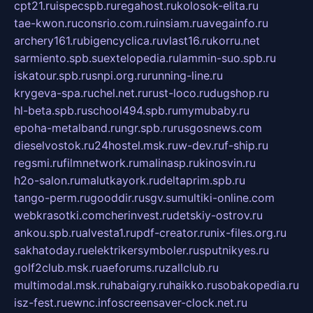
cpt21.ru
ispecspb.ru
regahost.ru
kolosok-elita.ru
tae-kwon.ru
consrio.com.ru
insiam.ru
avegainfo.ru
archery161.ru
bigencyclica.ru
vlast16.ru
korru.net
sarmiento.spb.su
extelopedia.ru
lammin-suo.spb.ru
iskatour.spb.ru
snpi.org.ru
running-line.ru
krygeva-spa.ru
chel.net.ru
rust-loco.ru
dugshop.ru
hl-beta.spb.ru
school494.spb.ru
mymubaby.ru
epoha-metalband.ru
ngr.spb.ru
rusgosnews.com
dieselvostok.ru
24hostel.msk.ru
w-dev.ru
f-ship.ru
regsmi.ru
filmnetwork.ru
malinasp.ru
kinosvin.ru
h2o-salon.ru
malutkayork.ru
deltaprim.spb.ru
tango-perm.ru
gooddir.ru
sgv.su
multiki-online.com
webkrasotki.com
cherinvest.ru
detskiy-ostrov.ru
ankou.spb.ru
alvesta1.ru
pdf-creator.ru
nix-files.org.ru
sakhatoday.ru
elektrikersymboler.ru
sputnikyes.ru
golf2club.msk.ru
aeforums.ru
zallclub.ru
multimodal.msk.ru
habaigry.ru
haikko.ru
sobakopedia.ru
isz-fest.ru
ewnc.info
screensaver-clock.net.ru