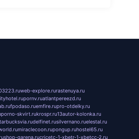
03223.ru
web-explore.ru
rastenuya.ru
tyhotel.ru
pornv.ru
atlantpereezd.ru
b.ru
fpodaso.ru
emfire.ru
pro-otdelky.ru
u
porno-skvirt.ru
krospr.ru
13autor-kolonka.ru
tarbucksvia.ru
delfinet.ru
silvernano.ru
elestal.ru
world.ru
miraclecoon.ru
pongup.ru
hostel65.ru
ru
shop-garena.ru
cricetc-1-xbetr-1-xbetcc-2.ru