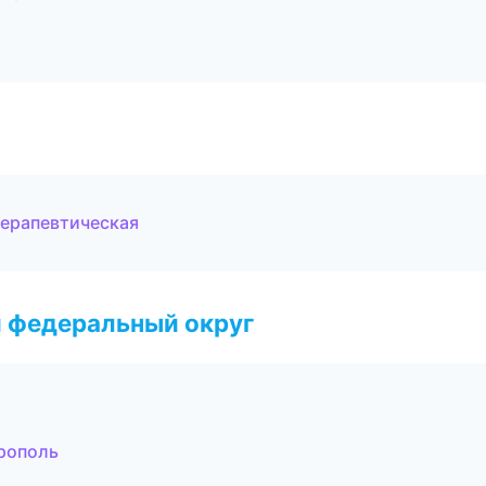
терапевтическая
 федеральный округ
рополь