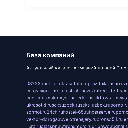
База компаний
Актуальный каталог компаний по всей Рос
03223.ru
ufille.ru
krasotata.ru
prazdnikdushi.ru
v
eurovision-russia.ru
strah-news.ru
freeride-team
bud-em-znakomye.ru
a-cdc.ru
elektrostal-news.
ukrasotki.ru
seksuzbek.ru
seks-uzbek.ru
porno-v
sormol.ru
2rich.ru
hostel-65.ru
hostserve.ru
porno
vektor-doroga.ru
velotrenajery.ru
pronso54.ru
le
liura.ru
glasspb.ru
firehunters.ru
gribowo.ru
gnalis