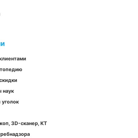
и
ми
 клиентами
ортопедию
скидки
ы наук
 уголок
оп, 3D-сканер, КТ
требнадзора