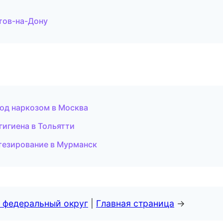
тов-на-Дону
од наркозом в Москва
гигиена в Тольятти
тезирование в Мурманск
 федеральный округ
|
Главная страница
→