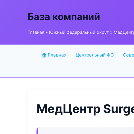
База компаний
Главная
»
Южный федеральный округ
» МедЦентр
🏠 Главная
Центральный ФО
Севе
МедЦентр Surg