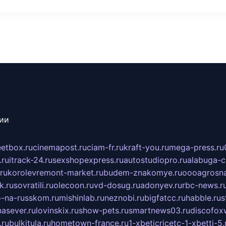
сии
eetbox.ru
cinemapost.ru
ciam-fr.ru
kraft-you.ru
mega-press.ru
.ru
itrack-24.ru
sexshopexpress.ru
autostudiopro.ru
alabuga-ci
ru
korolevremont-market.ru
budem-znakomye.ru
oooagrosna
k.ru
sovratili.ru
olecoon.ru
vd-dosug.ru
adonyev.ru
rbc-news.r
-na-russkom.ru
mishinlab.ru
neznobi.ru
bigfatcc.ru
habble.ru
s
nasever.ru
lovinskix.ru
show-pets.ru
smartnews03.ru
discofox
.ru
bulkitula.ru
hometown-france.ru
1-xbeticricetc-1-xbetti-5.