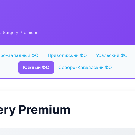
 Surgery Premium
ро-Западный ФО
Приволжский ФО
Уральский ФО
Южный ФО
Северо-Кавказский ФО
ery Premium