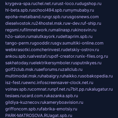
krygeva-spa.ru
chel.net.ru
rust-loco.ru
dugshop.ru
hl-beta.spb.ru
school494.spb.ru
mymubaby.ru
epoha-metalband.ru
ngr.spb.ru
rusgosnews.com
dieselvostok.ru
24hostel.msk.ru
w-dev.ru
f-ship.ru
regsmi.ru
filmnetwork.ru
malinasp.ru
kinosvin.ru
h2o-salon.ru
malutkayork.ru
deltaprim.spb.ru
tango-perm.ru
gooddir.ru
sgv.su
multiki-online.com
webkrasotki.com
cherinvest.ru
detskiy-ostrov.ru
ankou.spb.ru
alvesta1.ru
pdf-creator.ru
nix-files.org.ru
sakhatoday.ru
elektrikersymboler.ru
sputnikyes.ru
golf2club.msk.ru
aeforums.ru
zallclub.ru
multimodal.msk.ru
habaigry.ru
haikko.ru
sobakopedia.ru
isz-fest.ru
ewnc.info
screensaver-clock.net.ru
volnav.spb.ru
comnat.ru
npf.net.ru
7bit.pp.ru
kalugatur.ru
tesiaes.ru
card.com.ru
kazanka.spb.ru
gildiya-kuznecov.ru
kameryboavision.ru
griffoncom.spb.ru
fabrika-emotsiy.ru
PARK-MATROSOVA.RU
agat.spb.ru