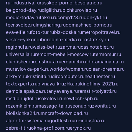
ru-industriya.ru
russkoe-porno-besplatno.ru
belgorod-day.ru
digilith.ru
pichkurovlab.ru
medic-today.ru
taksu.ru
comp123.ru
don-ykt.ru
teensvoice.ru
imgsharing.ru
domashnee-porno.ru
eva-elfie.ru
foto-tur.ru
biz-doska.ru
metropoltravel.ru
veslo-i-yakor.ru
borodino-media.ru
rostotsky.ru
regionufa.ru
weiss-bet.ru
zaryna.ru
casinotablet.ru
universalia.ru
remont-mebeli-moscow.ru
termomur.ru
clubfisher.ru
remstirufa.ru
erdamchi.ru
doramamama.ru
muraviovka-park.ru
worldofwoman.ru
clean-dreams.ru
arkrym.ru
kristinita.ru
dircomputer.ru
healthenter.ru
textexperts.ru
pivnaya-kruzhka.ru
kinofilmy-2021.ru
demolalapaluza.ru
tanyavanya.ru
remstir-tolyatti.ru
msdip.ru
jdol.ru
sokolovr.ru
newtech-spb.ru
rezemkleim.ru
massage-tai.ru
seonub.ru
zvonitut.ru
biolisichka24.ru
mncraft-download.ru
algoritm-sistema.ru
godflesh.ru
ru-industria.ru
zebra-tlt.ru
okna-proficom.ru
erynok.ru