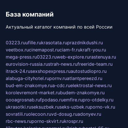
База компаний
Актуальный каталог компаний по всей России
03223.ru
ufille.ru
krasotata.ru
prazdnikdushi.ru
veetbox.ru
cinemapost.ru
ciam-fr.ru
kraft-you.ru
mega-press.ru
03223.ru
web-explore.ru
rastenuya.ru
eurovision-russia.ru
strah-news.ru
freeride-team.ru
itrack-24.ru
sexshopexpress.ru
autostudiopro.ru
alabuga-cityhotel.ru
pornv.ru
atlantpereezd.ru
bud-em-znakomye.ru
a-cdc.ru
elektrostal-news.ru
korolevremont-market.ru
budem-znakomye.ru
oooagrosnab.ru
fpodaso.ru
emfire.ru
pro-otdelky.ru
ukrasotki.ru
seksuzbek.ru
seks-uzbek.ru
porno-vk.ru
sovratili.ru
olecoon.ru
vd-dosug.ru
adonyev.ru
rbc-news.ru
porno-skvirt.ru
krospr.ru