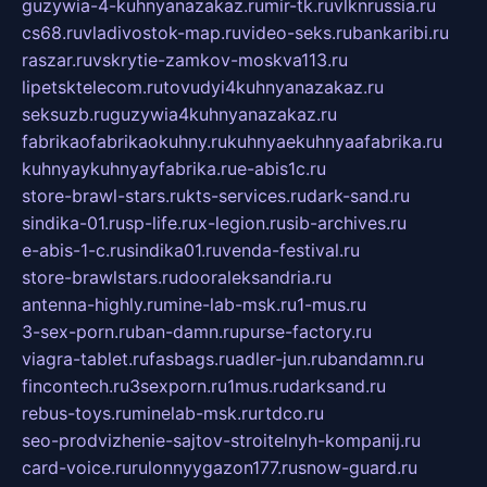
guzywia-4-kuhnyanazakaz.ru
mir-tk.ru
vlknrussia.ru
cs68.ru
vladivostok-map.ru
video-seks.ru
bankaribi.ru
raszar.ru
vskrytie-zamkov-moskva113.ru
lipetsktelecom.ru
tovudyi4kuhnyanazakaz.ru
seksuzb.ru
guzywia4kuhnyanazakaz.ru
fabrikaofabrikaokuhny.ru
kuhnyaekuhnyaafabrika.ru
kuhnyaykuhnyayfabrika.ru
e-abis1c.ru
store-brawl-stars.ru
kts-services.ru
dark-sand.ru
sindika-01.ru
sp-life.ru
x-legion.ru
sib-archives.ru
e-abis-1-c.ru
sindika01.ru
venda-festival.ru
store-brawlstars.ru
dooraleksandria.ru
antenna-highly.ru
mine-lab-msk.ru
1-mus.ru
3-sex-porn.ru
ban-damn.ru
purse-factory.ru
viagra-tablet.ru
fasbags.ru
adler-jun.ru
bandamn.ru
fincontech.ru
3sexporn.ru
1mus.ru
darksand.ru
rebus-toys.ru
minelab-msk.ru
rtdco.ru
seo-prodvizhenie-sajtov-stroitelnyh-kompanij.ru
card-voice.ru
rulonnyygazon177.ru
snow-guard.ru