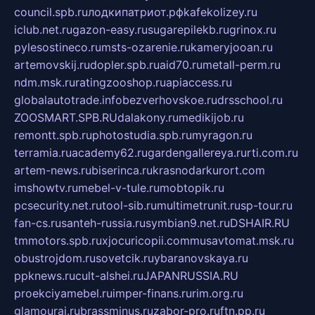
council.spb.ru
лодкипатриот.рф
kafekolizey.ru
iclub.net.ru
gazon-easy.ru
sugarepilekb.ru
grinox.ru
pylesostineco.ru
msts-ozarenie.ru
kameryjooan.ru
artemovskij.ru
dopler.spb.ru
aid70.ru
metall-perm.ru
ndm.msk.ru
ratingzooshop.ru
apiaccess.ru
globalautotrade.info
bezverhovskoe.ru
drsschool.ru
ZOOSMART.SPB.RU
dalakony.ru
medikijob.ru
remontt.spb.ru
photostudia.spb.ru
myragon.ru
terramia.ru
academy62.ru
gardengallereya.ru
rti.com.ru
artem-news.ru
biserinca.ru
krasnodarkurort.com
imshowtv.ru
mebel-v-tule.ru
mobtopik.ru
pcsecurity.net.ru
tool-sib.ru
multimetrunit.ru
sp-tour.ru
fan-cs.ru
santeh-russia.ru
symbian9.net.ru
DSHAIR.RU
tmmotors.spb.ru
xjocuricopii.com
musavtomat.msk.ru
obustrojdom.ru
sovetcik.ru
ybaranovskaya.ru
ppknews.ru
cult-alshei.ru
JAPANRUSSIA.RU
proekciyamebel.ru
imper-finans.ru
rim.org.ru
glamourai.ru
brassminus.ru
zabor-pro.ru
ftn.pp.ru