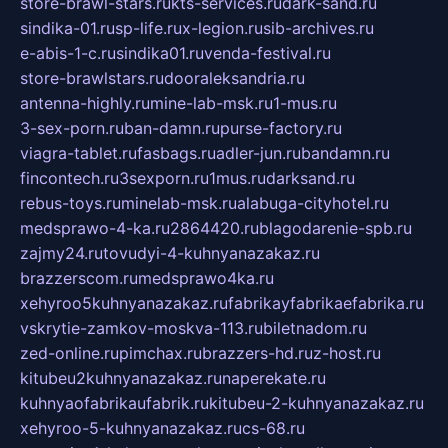
store-brawl-stars.ru
kts-services.ru
dark-sand.ru
sindika-01.ru
sp-life.ru
x-legion.ru
sib-archives.ru
e-abis-1-c.ru
sindika01.ru
venda-festival.ru
store-brawlstars.ru
dooraleksandria.ru
antenna-highly.ru
mine-lab-msk.ru
1-mus.ru
3-sex-porn.ru
ban-damn.ru
purse-factory.ru
viagra-tablet.ru
fasbags.ru
adler-jun.ru
bandamn.ru
fincontech.ru
3sexporn.ru
1mus.ru
darksand.ru
rebus-toys.ru
minelab-msk.ru
alabuga-cityhotel.ru
medsprawo-4-ka.ru
2864420.ru
blagodarenie-spb.ru
zajmy24.ru
tovudyi-4-kuhnyanazakaz.ru
brazzerscom.ru
medsprawo4ka.ru
xehyroo5kuhnyanazakaz.ru
fabrikayfabrikaefabrika.ru
vskrytie-zamkov-moskva-113.ru
biletnadom.ru
zed-online.ru
pimchax.ru
brazzers-hd.ru
z-host.ru
kitubeu2kuhnyanazakaz.ru
naperekate.ru
kuhnyaofabrikaufabrik.ru
kitubeu-2-kuhnyanazakaz.ru
xehyroo-5-kuhnyanazakaz.ru
cs-68.ru