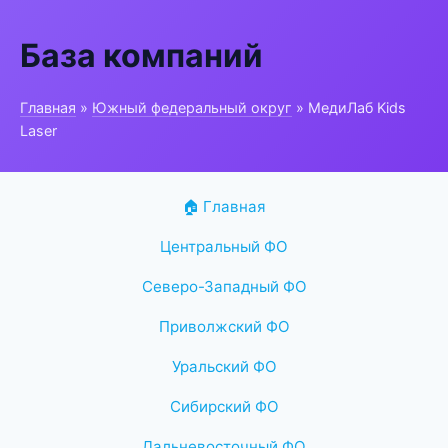
База компаний
Главная
»
Южный федеральный округ
» МедиЛаб Kids
Laser
🏠 Главная
Центральный ФО
Северо-Западный ФО
Приволжский ФО
Уральский ФО
Сибирский ФО
Дальневосточный ФО