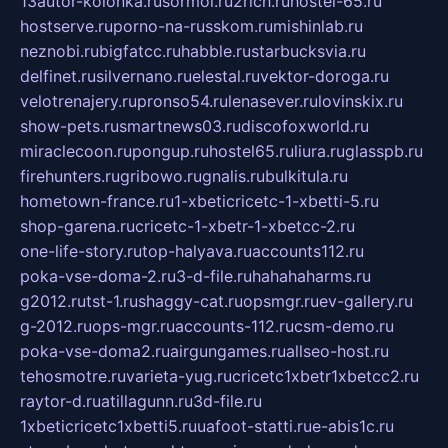
13autor-kolonka.ru
sormol.ru
2rich.ru
hostel-65.ru
hostserve.ru
porno-na-russkom.ru
mishinlab.ru
neznobi.ru
bigfatcc.ru
habble.ru
starbucksvia.ru
delfinet.ru
silvernano.ru
elestal.ru
vektor-doroga.ru
velotrenajery.ru
pronso54.ru
lenasever.ru
lovinskix.ru
show-pets.ru
smartnews03.ru
discofoxworld.ru
miraclecoon.ru
pongup.ru
hostel65.ru
liura.ru
glasspb.ru
firehunters.ru
gribowo.ru
gnalis.ru
bulkitula.ru
hometown-france.ru
1-xbeticricetc-1-xbetti-5.ru
shop-garena.ru
cricetc-1-xbetr-1-xbetcc-2.ru
one-life-story.ru
top-halyava.ru
accounts112.ru
poka-vse-doma-2.ru
3-d-file.ru
hahahaharms.ru
g2012.ru
tst-1.ru
shaggy-cat.ru
opsmgr.ru
ev-gallery.ru
g-2012.ru
ops-mgr.ru
accounts-112.ru
csm-demo.ru
poka-vse-doma2.ru
airgungames.ru
allseo-host.ru
tehosmotre.ru
varieta-yug.ru
cricetc1xbetr1xbetcc2.ru
raytor-d.ru
atillagunn.ru
3d-file.ru
1xbeticricetc1xbetti5.ru
uafoot-statti.ru
e-abis1c.ru