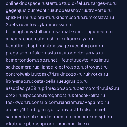
onlinekinospace.ru
startupstudio-fefu.ru
zarges-ru.ru
gegenjustizunrecht.ru
autobalashov.ru
utrovortu.ru
spiski-firm.ru
elara-m.ru
kinomusorka.ru
mkcslava.ru
2bets.ru
vintovoykompressor.ru
birminghamvsfulham.ru
sarmat-komp.ru
pioneeri.ru
amadis-chocolate.ru
shkurki-karakulya.ru
kanotiforet.spb.ru
tutmassage.ru
ecolog.org.ru
praga.spb.ru
falcorussia.ru
autodoctorservis.ru
kamertondom.spb.ru
net-life.net.ru
avto-vozim.ru
sakhcamera.ru
alliance-electro.spb.ru
stroyavt.ru
controlweb1.ru
tdsak74.ru
kinzozo-ru.ru
kvotka.ru
iron-snab.ru
costa-bella.ru
eugrus.pp.ru
associaciya39.ru
primexpo.spb.ru
bezmorchin.ru
ia2.ru
cpt21.ru
ispecspb.ru
regahost.ru
kolosok-elita.ru
tae-kwon.ru
consrio.com.ru
insiam.ru
avegainfo.ru
archery161.ru
bigencyclica.ru
vlast16.ru
korru.net
sarmiento.spb.su
extelopedia.ru
lammin-suo.spb.ru
iskatour.spb.ru
snpi.org.ru
running-line.ru