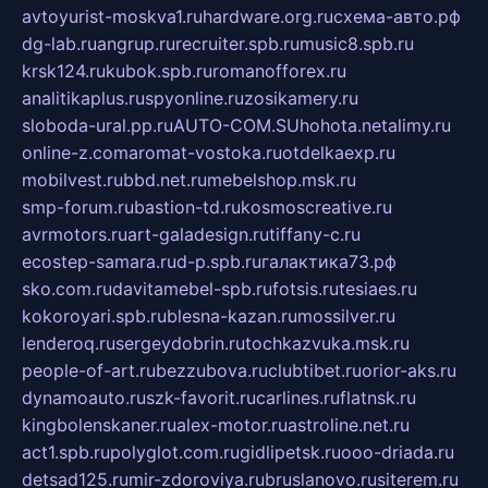
avtoyurist-moskva1.ru
hardware.org.ru
схема-авто.рф
dg-lab.ru
angrup.ru
recruiter.spb.ru
music8.spb.ru
krsk124.ru
kubok.spb.ru
romanofforex.ru
analitikaplus.ru
spyonline.ru
zosikamery.ru
sloboda-ural.pp.ru
AUTO-COM.SU
hohota.net
alimy.ru
online-z.com
aromat-vostoka.ru
otdelkaexp.ru
mobilvest.ru
bbd.net.ru
mebelshop.msk.ru
smp-forum.ru
bastion-td.ru
kosmoscreative.ru
avrmotors.ru
art-galadesign.ru
tiffany-c.ru
ecostep-samara.ru
d-p.spb.ru
галактика73.рф
sko.com.ru
davitamebel-spb.ru
fotsis.ru
tesiaes.ru
kokoroyari.spb.ru
blesna-kazan.ru
mossilver.ru
lenderoq.ru
sergeydobrin.ru
tochkazvuka.msk.ru
people-of-art.ru
bezzubova.ru
clubtibet.ru
orior-aks.ru
dynamoauto.ru
szk-favorit.ru
carlines.ru
flatnsk.ru
kingbolenskaner.ru
alex-motor.ru
astroline.net.ru
act1.spb.ru
polyglot.com.ru
gidlipetsk.ru
ooo-driada.ru
detsad125.ru
mir-zdoroviya.ru
bruslanovo.ru
siterem.ru