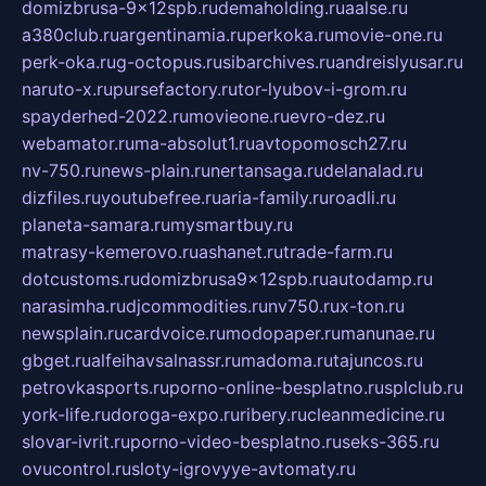
domizbrusa-9x12spb.ru
demaholding.ru
aalse.ru
a380club.ru
argentinamia.ru
perkoka.ru
movie-one.ru
perk-oka.ru
g-octopus.ru
sibarchives.ru
andreislyusar.ru
naruto-x.ru
pursefactory.ru
tor-lyubov-i-grom.ru
spayderhed-2022.ru
movieone.ru
evro-dez.ru
webamator.ru
ma-absolut1.ru
avtopomosch27.ru
nv-750.ru
news-plain.ru
nertansaga.ru
delanalad.ru
dizfiles.ru
youtubefree.ru
aria-family.ru
roadli.ru
planeta-samara.ru
mysmartbuy.ru
matrasy-kemerovo.ru
ashanet.ru
trade-farm.ru
dotcustoms.ru
domizbrusa9x12spb.ru
autodamp.ru
narasimha.ru
djcommodities.ru
nv750.ru
x-ton.ru
newsplain.ru
cardvoice.ru
modopaper.ru
manunae.ru
gbget.ru
alfeihavsalnassr.ru
madoma.ru
tajuncos.ru
petrovkasports.ru
porno-online-besplatno.ru
splclub.ru
york-life.ru
doroga-expo.ru
ribery.ru
cleanmedicine.ru
slovar-ivrit.ru
porno-video-besplatno.ru
seks-365.ru
ovucontrol.ru
sloty-igrovyye-avtomaty.ru