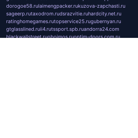
dorogoe58.ru
laimengpacker.ru
kuzova-zapchasti.ru
sageerp.ru
taxodrom.ru
dsrazvitie.ru
hardcity.net.ru
ratinghomegames.ru
topservice25.ru
gubernyan.ru
gtglasslined.ru
ii4.ru
tssport.spb.ru
andorra24.com
blackwallstreet.ru
oboimos.ru
optim-doors.com.ru
ikuch.ru
nycr.org.ru
npa21.ru
vremya-ch.spb.ru
desert000.ru
ivtorgi.ru
ifiori.ru
catalog-statei.ru
dcv.org.ru
spetsmaster174.ru
ipkameryhiseeu.ru
dum26.ru
ruspol.spb.ru
fr-opendp.ru
kam-solnyshko.ru
cheyenne-arapaho.ru
sevzapmetal.spb.ru
ted-lapidus.spb.ru
parasite-eliminator.ru
sigma-complete.ru
modernworld.ru
dama-moda.ru
eholot-group.ru
sk-nvkz.ru
DRONGOLD.RU
democratia2.ru
i-farmer.ru
mass-sport.org
jablonex.spb.ru
bookmess.ru
linkword.ru
refineua.com.ru
cs-spec.net.ru
altay-mebel.ru
DNK-THEATRE.RU
mechaniks.spb.ru
ipcamtechage.ru
skosta.ru
a-sun.ru
stroy-ldsp.ru
snowlands.org.ru