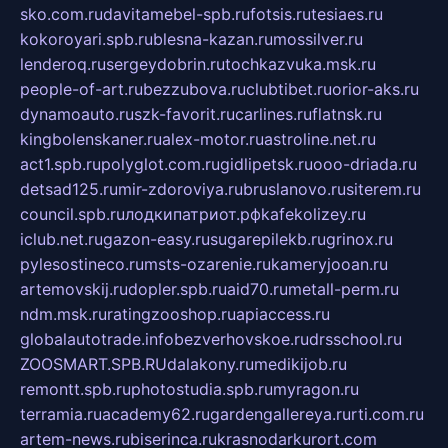
sko.com.ru
davitamebel-spb.ru
fotsis.ru
tesiaes.ru
kokoroyari.spb.ru
blesna-kazan.ru
mossilver.ru
lenderoq.ru
sergeydobrin.ru
tochkazvuka.msk.ru
people-of-art.ru
bezzubova.ru
clubtibet.ru
orior-aks.ru
dynamoauto.ru
szk-favorit.ru
carlines.ru
flatnsk.ru
kingbolenskaner.ru
alex-motor.ru
astroline.net.ru
act1.spb.ru
polyglot.com.ru
gidlipetsk.ru
ooo-driada.ru
detsad125.ru
mir-zdoroviya.ru
bruslanovo.ru
siterem.ru
council.spb.ru
лодкипатриот.рф
kafekolizey.ru
iclub.net.ru
gazon-easy.ru
sugarepilekb.ru
grinox.ru
pylesostineco.ru
msts-ozarenie.ru
kameryjooan.ru
artemovskij.ru
dopler.spb.ru
aid70.ru
metall-perm.ru
ndm.msk.ru
ratingzooshop.ru
apiaccess.ru
globalautotrade.info
bezverhovskoe.ru
drsschool.ru
ZOOSMART.SPB.RU
dalakony.ru
medikijob.ru
remontt.spb.ru
photostudia.spb.ru
myragon.ru
terramia.ru
academy62.ru
gardengallereya.ru
rti.com.ru
artem-news.ru
biserinca.ru
krasnodarkurort.com