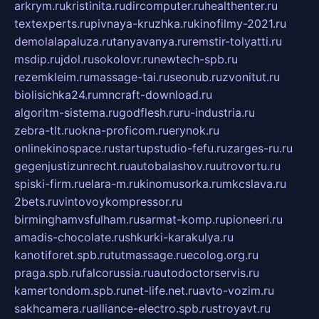
arkrym.ru
kristinita.ru
dircomputer.ru
healthenter.ru
textexperts.ru
pivnaya-kruzhka.ru
kinofilmy-2021.ru
demolalapaluza.ru
tanyavanya.ru
remstir-tolyatti.ru
msdip.ru
jdol.ru
sokolovr.ru
newtech-spb.ru
rezemkleim.ru
massage-tai.ru
seonub.ru
zvonitut.ru
biolisichka24.ru
mncraft-download.ru
algoritm-sistema.ru
godflesh.ru
ru-industria.ru
zebra-tlt.ru
okna-proficom.ru
erynok.ru
onlinekinospace.ru
startupstudio-fefu.ru
zarges-ru.ru
gegenjustizunrecht.ru
autobalashov.ru
utrovortu.ru
spiski-firm.ru
elara-m.ru
kinomusorka.ru
mkcslava.ru
2bets.ru
vintovoykompressor.ru
birminghamvsfulham.ru
sarmat-komp.ru
pioneeri.ru
amadis-chocolate.ru
shkurki-karakulya.ru
kanotiforet.spb.ru
tutmassage.ru
ecolog.org.ru
praga.spb.ru
falcorussia.ru
autodoctorservis.ru
kamertondom.spb.ru
net-life.net.ru
avto-vozim.ru
sakhcamera.ru
alliance-electro.spb.ru
stroyavt.ru