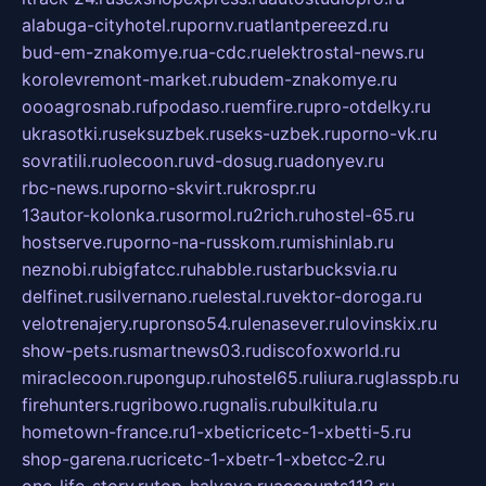
alabuga-cityhotel.ru
pornv.ru
atlantpereezd.ru
bud-em-znakomye.ru
a-cdc.ru
elektrostal-news.ru
korolevremont-market.ru
budem-znakomye.ru
oooagrosnab.ru
fpodaso.ru
emfire.ru
pro-otdelky.ru
ukrasotki.ru
seksuzbek.ru
seks-uzbek.ru
porno-vk.ru
sovratili.ru
olecoon.ru
vd-dosug.ru
adonyev.ru
rbc-news.ru
porno-skvirt.ru
krospr.ru
13autor-kolonka.ru
sormol.ru
2rich.ru
hostel-65.ru
hostserve.ru
porno-na-russkom.ru
mishinlab.ru
neznobi.ru
bigfatcc.ru
habble.ru
starbucksvia.ru
delfinet.ru
silvernano.ru
elestal.ru
vektor-doroga.ru
velotrenajery.ru
pronso54.ru
lenasever.ru
lovinskix.ru
show-pets.ru
smartnews03.ru
discofoxworld.ru
miraclecoon.ru
pongup.ru
hostel65.ru
liura.ru
glasspb.ru
firehunters.ru
gribowo.ru
gnalis.ru
bulkitula.ru
hometown-france.ru
1-xbeticricetc-1-xbetti-5.ru
shop-garena.ru
cricetc-1-xbetr-1-xbetcc-2.ru