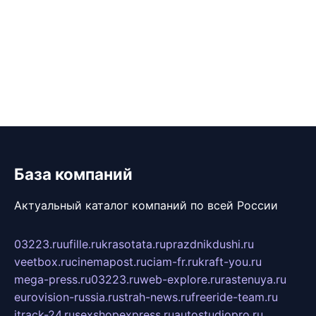
База компаний
Актуальный каталог компаний по всей России
03223.ru
ufille.ru
krasotata.ru
prazdnikdushi.ru
veetbox.ru
cinemapost.ru
ciam-fr.ru
kraft-you.ru
mega-press.ru
03223.ru
web-explore.ru
rastenuya.ru
eurovision-russia.ru
strah-news.ru
freeride-team.ru
itrack-24.ru
sexshopexpress.ru
autostudiopro.ru