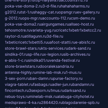
one-life-story.ru
top-halyava.ru
accounts112.ru
poka-vse-doma-2.ru
3-d-file.ru
hahahaharms.ru
g2012.ru
tst-1.ru
shaggy-cat.ru
opsmgr.ru
ev-gallery.ru
g-2012.ru
ops-mgr.ru
accounts-112.ru
csm-demo.ru
poka-vse-doma2.ru
airgungames.ru
allseo-host.ru
tehosmotre.ru
varieta-yug.ru
cricetc1xbetr1xbetcc2.ru
raytor-d.ru
atillagunn.ru
3d-file.ru
1xbeticricetc1xbetti5.ru
uafoot-statti.ru
e-abis1c.ru
store-brawl-stars.ru
kts-services.ru
dark-sand.ru
sindika-01.ru
sp-life.ru
x-legion.ru
sib-archives.ru
e-abis-1-c.ru
sindika01.ru
venda-festival.ru
store-brawlstars.ru
dooraleksandria.ru
antenna-highly.ru
mine-lab-msk.ru
1-mus.ru
3-sex-porn.ru
ban-damn.ru
purse-factory.ru
viagra-tablet.ru
fasbags.ru
adler-jun.ru
bandamn.ru
fincontech.ru
3sexporn.ru
1mus.ru
darksand.ru
rebus-toys.ru
minelab-msk.ru
alabuga-cityhotel.ru
medsprawo-4-ka.ru
2864420.ru
blagodarenie-spb.ru