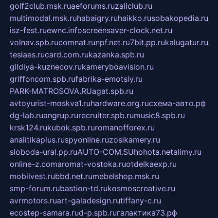
golf2club.msk.ru
aeforums.ru
zallclub.ru
multimodal.msk.ru
habaigry.ru
haikko.ru
sobakopedia.ru
isz-fest.ru
ewnc.info
screensaver-clock.net.ru
volnav.spb.ru
comnat.ru
npf.net.ru
7bit.pp.ru
kalugatur.ru
tesiaes.ru
card.com.ru
kazanka.spb.ru
gildiya-kuznecov.ru
kameryboavision.ru
griffoncom.spb.ru
fabrika-emotsiy.ru
PARK-MATROSOVA.RU
agat.spb.ru
avtoyurist-moskva1.ru
hardware.org.ru
схема-авто.рф
dg-lab.ru
angrup.ru
recruiter.spb.ru
music8.spb.ru
krsk124.ru
kubok.spb.ru
romanofforex.ru
analitikaplus.ru
spyonline.ru
zosikamery.ru
sloboda-ural.pp.ru
AUTO-COM.SU
hohota.net
alimy.ru
online-z.com
aromat-vostoka.ru
otdelkaexp.ru
mobilvest.ru
bbd.net.ru
mebelshop.msk.ru
smp-forum.ru
bastion-td.ru
kosmoscreative.ru
avrmotors.ru
art-galadesign.ru
tiffany-c.ru
ecostep-samara.ru
d-p.spb.ru
галактика73.рф