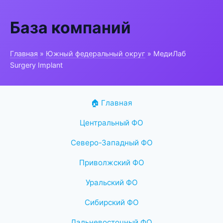
База компаний
Главная
»
Южный федеральный округ
» МедиЛаб
Surgery Implant
🏠 Главная
Центральный ФО
Северо-Западный ФО
Приволжский ФО
Уральский ФО
Сибирский ФО
Дальневосточный ФО