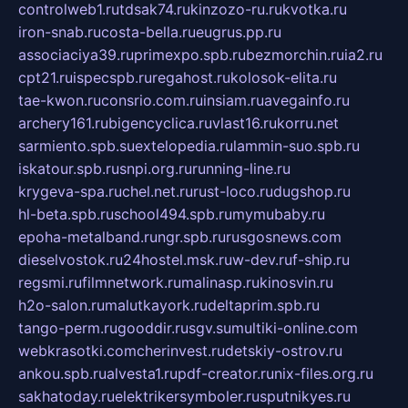
controlweb1.ru
tdsak74.ru
kinzozo-ru.ru
kvotka.ru
iron-snab.ru
costa-bella.ru
eugrus.pp.ru
associaciya39.ru
primexpo.spb.ru
bezmorchin.ru
ia2.ru
cpt21.ru
ispecspb.ru
regahost.ru
kolosok-elita.ru
tae-kwon.ru
consrio.com.ru
insiam.ru
avegainfo.ru
archery161.ru
bigencyclica.ru
vlast16.ru
korru.net
sarmiento.spb.su
extelopedia.ru
lammin-suo.spb.ru
iskatour.spb.ru
snpi.org.ru
running-line.ru
krygeva-spa.ru
chel.net.ru
rust-loco.ru
dugshop.ru
hl-beta.spb.ru
school494.spb.ru
mymubaby.ru
epoha-metalband.ru
ngr.spb.ru
rusgosnews.com
dieselvostok.ru
24hostel.msk.ru
w-dev.ru
f-ship.ru
regsmi.ru
filmnetwork.ru
malinasp.ru
kinosvin.ru
h2o-salon.ru
malutkayork.ru
deltaprim.spb.ru
tango-perm.ru
gooddir.ru
sgv.su
multiki-online.com
webkrasotki.com
cherinvest.ru
detskiy-ostrov.ru
ankou.spb.ru
alvesta1.ru
pdf-creator.ru
nix-files.org.ru
sakhatoday.ru
elektrikersymboler.ru
sputnikyes.ru