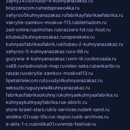
zajmy24.ru
tovudyi-4-kuhnyanazakaz.ru
brazzerscom.ru
medsprawo4ka.ru
xehyroo5kuhnyanazakaz.ru
fabrikayfabrikaefabrika.ru
vskrytie-zamkov-moskva-113.ru
biletnadom.ru
zed-online.ru
pimchax.ru
brazzers-hd.ru
z-host.ru
kitubeu2kuhnyanazakaz.ru
naperekate.ru
kuhnyaofabrikaufabrik.ru
kitubeu-2-kuhnyanazakaz.ru
xehyroo-5-kuhnyanazakaz.ru
cs-68.ru
guzywia-4-kuhnyanazakaz.ru
mir-tk.ru
vlknrussia.ru
cs68.ru
vladivostok-map.ru
video-seks.ru
bankaribi.ru
raszar.ru
vskrytie-zamkov-moskva113.ru
lipetsktelecom.ru
tovudyi4kuhnyanazakaz.ru
seksuzb.ru
guzywia4kuhnyanazakaz.ru
fabrikaofabrikaokuhny.ru
kuhnyaekuhnyaafabrika.ru
kuhnyaykuhnyayfabrika.ru
e-abis1c.ru
store-brawl-stars.ru
kts-services.ru
dark-sand.ru
sindika-01.ru
sp-life.ru
x-legion.ru
sib-archives.ru
e-abis-1-c.ru
sindika01.ru
venda-festival.ru