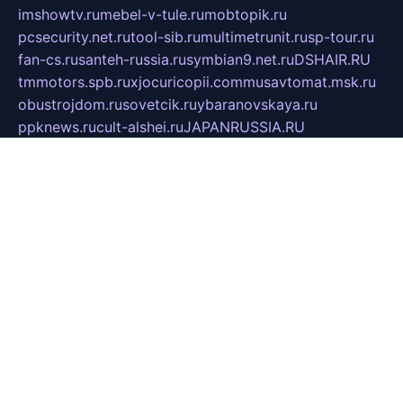
imshowtv.ru
mebel-v-tule.ru
mobtopik.ru
pcsecurity.net.ru
tool-sib.ru
multimetrunit.ru
sp-tour.ru
fan-cs.ru
santeh-russia.ru
symbian9.net.ru
DSHAIR.RU
tmmotors.spb.ru
xjocuricopii.com
musavtomat.msk.ru
obustrojdom.ru
sovetcik.ru
ybaranovskaya.ru
ppknews.ru
cult-alshei.ru
JAPANRUSSIA.RU
proekciyamebel.ru
imper-finans.ru
rim.org.ru
glamourai.ru
brassminus.ru
zabor-pro.ru
ftn.pp.ru
dorogoe58.ru
laimengpacker.ru
kuzova-zapchasti.ru
sageerp.ru
taxodrom.ru
dsrazvitie.ru
hardcity.net.ru
ratinghomegames.ru
topservice25.ru
gubernyan.ru
gtglasslined.ru
ii4.ru
tssport.spb.ru
andorra24.com
blackwallstreet.ru
oboimos.ru
optim-doors.com.ru
ikuch.ru
nycr.org.ru
npa21.ru
vremya-ch.spb.ru
desert000.ru
ivtorgi.ru
ifiori.ru
catalog-statei.ru
dcv.org.ru
spetsmaster174.ru
ipkameryhiseeu.ru
dum26.ru
ruspol.spb.ru
fr-opendp.ru
kam-solnyshko.ru
cheyenne-arapaho.ru
sevzapmetal.spb.ru