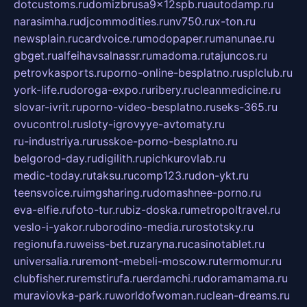
dotcustoms.ru
domizbrusa9x12spb.ru
autodamp.ru
narasimha.ru
djcommodities.ru
nv750.ru
x-ton.ru
newsplain.ru
cardvoice.ru
modopaper.ru
manunae.ru
gbget.ru
alfeihavsalnassr.ru
madoma.ru
tajuncos.ru
petrovkasports.ru
porno-online-besplatno.ru
splclub.ru
york-life.ru
doroga-expo.ru
ribery.ru
cleanmedicine.ru
slovar-ivrit.ru
porno-video-besplatno.ru
seks-365.ru
ovucontrol.ru
sloty-igrovyye-avtomaty.ru
ru-industriya.ru
russkoe-porno-besplatno.ru
belgorod-day.ru
digilith.ru
pichkurovlab.ru
medic-today.ru
taksu.ru
comp123.ru
don-ykt.ru
teensvoice.ru
imgsharing.ru
domashnee-porno.ru
eva-elfie.ru
foto-tur.ru
biz-doska.ru
metropoltravel.ru
veslo-i-yakor.ru
borodino-media.ru
rostotsky.ru
regionufa.ru
weiss-bet.ru
zaryna.ru
casinotablet.ru
universalia.ru
remont-mebeli-moscow.ru
termomur.ru
clubfisher.ru
remstirufa.ru
erdamchi.ru
doramamama.ru
muraviovka-park.ru
worldofwoman.ru
clean-dreams.ru