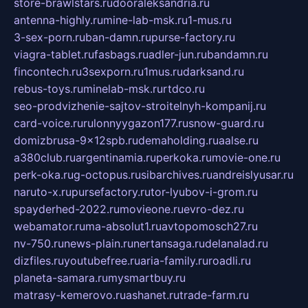
store-brawlstars.ru
dooraleksandria.ru
antenna-highly.ru
mine-lab-msk.ru
1-mus.ru
3-sex-porn.ru
ban-damn.ru
purse-factory.ru
viagra-tablet.ru
fasbags.ru
adler-jun.ru
bandamn.ru
fincontech.ru
3sexporn.ru
1mus.ru
darksand.ru
rebus-toys.ru
minelab-msk.ru
rtdco.ru
seo-prodvizhenie-sajtov-stroitelnyh-kompanij.ru
card-voice.ru
rulonnyygazon177.ru
snow-guard.ru
domizbrusa-9x12spb.ru
demaholding.ru
aalse.ru
a380club.ru
argentinamia.ru
perkoka.ru
movie-one.ru
perk-oka.ru
g-octopus.ru
sibarchives.ru
andreislyusar.ru
naruto-x.ru
pursefactory.ru
tor-lyubov-i-grom.ru
spayderhed-2022.ru
movieone.ru
evro-dez.ru
webamator.ru
ma-absolut1.ru
avtopomosch27.ru
nv-750.ru
news-plain.ru
nertansaga.ru
delanalad.ru
dizfiles.ru
youtubefree.ru
aria-family.ru
roadli.ru
planeta-samara.ru
mysmartbuy.ru
matrasy-kemerovo.ru
ashanet.ru
trade-farm.ru