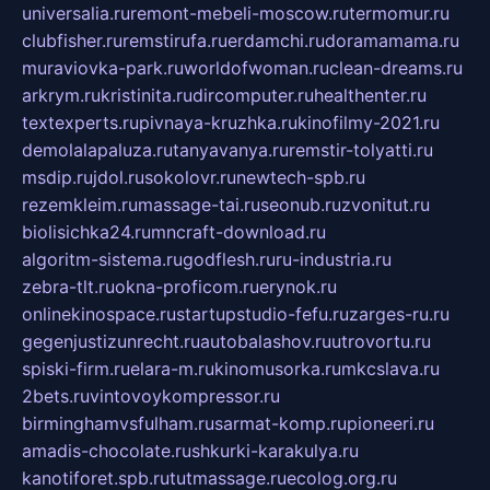
universalia.ru
remont-mebeli-moscow.ru
termomur.ru
clubfisher.ru
remstirufa.ru
erdamchi.ru
doramamama.ru
muraviovka-park.ru
worldofwoman.ru
clean-dreams.ru
arkrym.ru
kristinita.ru
dircomputer.ru
healthenter.ru
textexperts.ru
pivnaya-kruzhka.ru
kinofilmy-2021.ru
demolalapaluza.ru
tanyavanya.ru
remstir-tolyatti.ru
msdip.ru
jdol.ru
sokolovr.ru
newtech-spb.ru
rezemkleim.ru
massage-tai.ru
seonub.ru
zvonitut.ru
biolisichka24.ru
mncraft-download.ru
algoritm-sistema.ru
godflesh.ru
ru-industria.ru
zebra-tlt.ru
okna-proficom.ru
erynok.ru
onlinekinospace.ru
startupstudio-fefu.ru
zarges-ru.ru
gegenjustizunrecht.ru
autobalashov.ru
utrovortu.ru
spiski-firm.ru
elara-m.ru
kinomusorka.ru
mkcslava.ru
2bets.ru
vintovoykompressor.ru
birminghamvsfulham.ru
sarmat-komp.ru
pioneeri.ru
amadis-chocolate.ru
shkurki-karakulya.ru
kanotiforet.spb.ru
tutmassage.ru
ecolog.org.ru