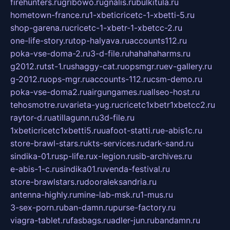
firehunters.ru
gribowo.ru
gnalis.ru
bulkitula.ru
hometown-france.ru
1-xbeticricetc-1-xbetti-5.ru
shop-garena.ru
cricetc-1-xbetr-1-xbetcc-2.ru
one-life-story.ru
top-halyava.ru
accounts112.ru
poka-vse-doma-2.ru
3-d-file.ru
hahahaharms.ru
g2012.ru
tst-1.ru
shaggy-cat.ru
opsmgr.ru
ev-gallery.ru
g-2012.ru
ops-mgr.ru
accounts-112.ru
csm-demo.ru
poka-vse-doma2.ru
airgungames.ru
allseo-host.ru
tehosmotre.ru
varieta-yug.ru
cricetc1xbetr1xbetcc2.ru
raytor-d.ru
atillagunn.ru
3d-file.ru
1xbeticricetc1xbetti5.ru
uafoot-statti.ru
e-abis1c.ru
store-brawl-stars.ru
kts-services.ru
dark-sand.ru
sindika-01.ru
sp-life.ru
x-legion.ru
sib-archives.ru
e-abis-1-c.ru
sindika01.ru
venda-festival.ru
store-brawlstars.ru
dooraleksandria.ru
antenna-highly.ru
mine-lab-msk.ru
1-mus.ru
3-sex-porn.ru
ban-damn.ru
purse-factory.ru
viagra-tablet.ru
fasbags.ru
adler-jun.ru
bandamn.ru