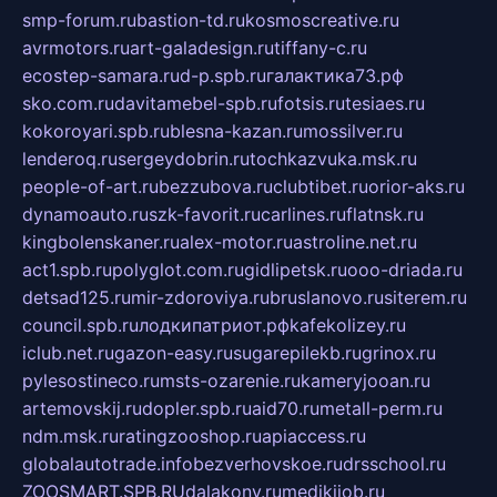
smp-forum.ru
bastion-td.ru
kosmoscreative.ru
avrmotors.ru
art-galadesign.ru
tiffany-c.ru
ecostep-samara.ru
d-p.spb.ru
галактика73.рф
sko.com.ru
davitamebel-spb.ru
fotsis.ru
tesiaes.ru
kokoroyari.spb.ru
blesna-kazan.ru
mossilver.ru
lenderoq.ru
sergeydobrin.ru
tochkazvuka.msk.ru
people-of-art.ru
bezzubova.ru
clubtibet.ru
orior-aks.ru
dynamoauto.ru
szk-favorit.ru
carlines.ru
flatnsk.ru
kingbolenskaner.ru
alex-motor.ru
astroline.net.ru
act1.spb.ru
polyglot.com.ru
gidlipetsk.ru
ooo-driada.ru
detsad125.ru
mir-zdoroviya.ru
bruslanovo.ru
siterem.ru
council.spb.ru
лодкипатриот.рф
kafekolizey.ru
iclub.net.ru
gazon-easy.ru
sugarepilekb.ru
grinox.ru
pylesostineco.ru
msts-ozarenie.ru
kameryjooan.ru
artemovskij.ru
dopler.spb.ru
aid70.ru
metall-perm.ru
ndm.msk.ru
ratingzooshop.ru
apiaccess.ru
globalautotrade.info
bezverhovskoe.ru
drsschool.ru
ZOOSMART.SPB.RU
dalakony.ru
medikijob.ru