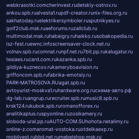
webkrasotki.com
cherinvest.ru
detskiy-ostrov.ru
ankou.spb.ru
alvesta1.ru
pdf-creator.ru
nix-files.org.ru
sakhatoday.ru
elektrikersymboler.ru
sputnikyes.ru
golf2club.msk.ru
aeforums.ru
zallclub.ru
multimodal.msk.ru
habaigry.ru
haikko.ru
sobakopedia.ru
isz-fest.ru
ewnc.info
screensaver-clock.net.ru
volnav.spb.ru
comnat.ru
npf.net.ru
7bit.pp.ru
kalugatur.ru
tesiaes.ru
card.com.ru
kazanka.spb.ru
gildiya-kuznecov.ru
kameryboavision.ru
griffoncom.spb.ru
fabrika-emotsiy.ru
PARK-MATROSOVA.RU
agat.spb.ru
avtoyurist-moskva1.ru
hardware.org.ru
схема-авто.рф
dg-lab.ru
angrup.ru
recruiter.spb.ru
music8.spb.ru
krsk124.ru
kubok.spb.ru
romanofforex.ru
analitikaplus.ru
spyonline.ru
zosikamery.ru
sloboda-ural.pp.ru
AUTO-COM.SU
hohota.net
alimy.ru
online-z.com
aromat-vostoka.ru
otdelkaexp.ru
mobilvest.ru
bbd.net.ru
mebelshop.msk.ru