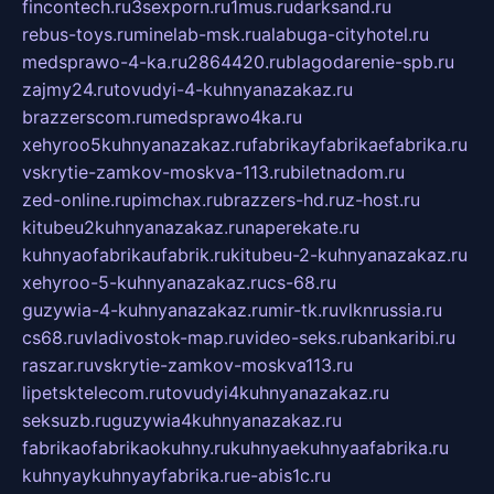
fincontech.ru
3sexporn.ru
1mus.ru
darksand.ru
rebus-toys.ru
minelab-msk.ru
alabuga-cityhotel.ru
medsprawo-4-ka.ru
2864420.ru
blagodarenie-spb.ru
zajmy24.ru
tovudyi-4-kuhnyanazakaz.ru
brazzerscom.ru
medsprawo4ka.ru
xehyroo5kuhnyanazakaz.ru
fabrikayfabrikaefabrika.ru
vskrytie-zamkov-moskva-113.ru
biletnadom.ru
zed-online.ru
pimchax.ru
brazzers-hd.ru
z-host.ru
kitubeu2kuhnyanazakaz.ru
naperekate.ru
kuhnyaofabrikaufabrik.ru
kitubeu-2-kuhnyanazakaz.ru
xehyroo-5-kuhnyanazakaz.ru
cs-68.ru
guzywia-4-kuhnyanazakaz.ru
mir-tk.ru
vlknrussia.ru
cs68.ru
vladivostok-map.ru
video-seks.ru
bankaribi.ru
raszar.ru
vskrytie-zamkov-moskva113.ru
lipetsktelecom.ru
tovudyi4kuhnyanazakaz.ru
seksuzb.ru
guzywia4kuhnyanazakaz.ru
fabrikaofabrikaokuhny.ru
kuhnyaekuhnyaafabrika.ru
kuhnyaykuhnyayfabrika.ru
e-abis1c.ru