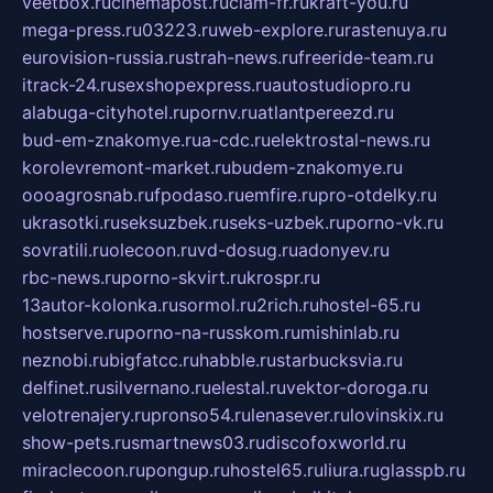
veetbox.ru
cinemapost.ru
ciam-fr.ru
kraft-you.ru
mega-press.ru
03223.ru
web-explore.ru
rastenuya.ru
eurovision-russia.ru
strah-news.ru
freeride-team.ru
itrack-24.ru
sexshopexpress.ru
autostudiopro.ru
alabuga-cityhotel.ru
pornv.ru
atlantpereezd.ru
bud-em-znakomye.ru
a-cdc.ru
elektrostal-news.ru
korolevremont-market.ru
budem-znakomye.ru
oooagrosnab.ru
fpodaso.ru
emfire.ru
pro-otdelky.ru
ukrasotki.ru
seksuzbek.ru
seks-uzbek.ru
porno-vk.ru
sovratili.ru
olecoon.ru
vd-dosug.ru
adonyev.ru
rbc-news.ru
porno-skvirt.ru
krospr.ru
13autor-kolonka.ru
sormol.ru
2rich.ru
hostel-65.ru
hostserve.ru
porno-na-russkom.ru
mishinlab.ru
neznobi.ru
bigfatcc.ru
habble.ru
starbucksvia.ru
delfinet.ru
silvernano.ru
elestal.ru
vektor-doroga.ru
velotrenajery.ru
pronso54.ru
lenasever.ru
lovinskix.ru
show-pets.ru
smartnews03.ru
discofoxworld.ru
miraclecoon.ru
pongup.ru
hostel65.ru
liura.ru
glasspb.ru