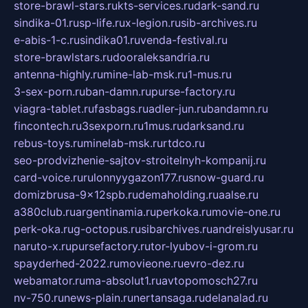
store-brawl-stars.ru
kts-services.ru
dark-sand.ru
sindika-01.ru
sp-life.ru
x-legion.ru
sib-archives.ru
e-abis-1-c.ru
sindika01.ru
venda-festival.ru
store-brawlstars.ru
dooraleksandria.ru
antenna-highly.ru
mine-lab-msk.ru
1-mus.ru
3-sex-porn.ru
ban-damn.ru
purse-factory.ru
viagra-tablet.ru
fasbags.ru
adler-jun.ru
bandamn.ru
fincontech.ru
3sexporn.ru
1mus.ru
darksand.ru
rebus-toys.ru
minelab-msk.ru
rtdco.ru
seo-prodvizhenie-sajtov-stroitelnyh-kompanij.ru
card-voice.ru
rulonnyygazon177.ru
snow-guard.ru
domizbrusa-9x12spb.ru
demaholding.ru
aalse.ru
a380club.ru
argentinamia.ru
perkoka.ru
movie-one.ru
perk-oka.ru
g-octopus.ru
sibarchives.ru
andreislyusar.ru
naruto-x.ru
pursefactory.ru
tor-lyubov-i-grom.ru
spayderhed-2022.ru
movieone.ru
evro-dez.ru
webamator.ru
ma-absolut1.ru
avtopomosch27.ru
nv-750.ru
news-plain.ru
nertansaga.ru
delanalad.ru