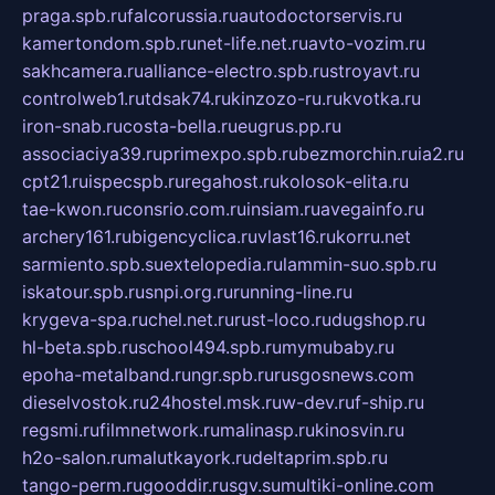
praga.spb.ru
falcorussia.ru
autodoctorservis.ru
kamertondom.spb.ru
net-life.net.ru
avto-vozim.ru
sakhcamera.ru
alliance-electro.spb.ru
stroyavt.ru
controlweb1.ru
tdsak74.ru
kinzozo-ru.ru
kvotka.ru
iron-snab.ru
costa-bella.ru
eugrus.pp.ru
associaciya39.ru
primexpo.spb.ru
bezmorchin.ru
ia2.ru
cpt21.ru
ispecspb.ru
regahost.ru
kolosok-elita.ru
tae-kwon.ru
consrio.com.ru
insiam.ru
avegainfo.ru
archery161.ru
bigencyclica.ru
vlast16.ru
korru.net
sarmiento.spb.su
extelopedia.ru
lammin-suo.spb.ru
iskatour.spb.ru
snpi.org.ru
running-line.ru
krygeva-spa.ru
chel.net.ru
rust-loco.ru
dugshop.ru
hl-beta.spb.ru
school494.spb.ru
mymubaby.ru
epoha-metalband.ru
ngr.spb.ru
rusgosnews.com
dieselvostok.ru
24hostel.msk.ru
w-dev.ru
f-ship.ru
regsmi.ru
filmnetwork.ru
malinasp.ru
kinosvin.ru
h2o-salon.ru
malutkayork.ru
deltaprim.spb.ru
tango-perm.ru
gooddir.ru
sgv.su
multiki-online.com