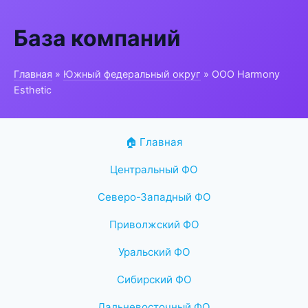
База компаний
Главная
»
Южный федеральный округ
» ООО Harmony
Esthetic
🏠 Главная
Центральный ФО
Северо-Западный ФО
Приволжский ФО
Уральский ФО
Сибирский ФО
Дальневосточный ФО