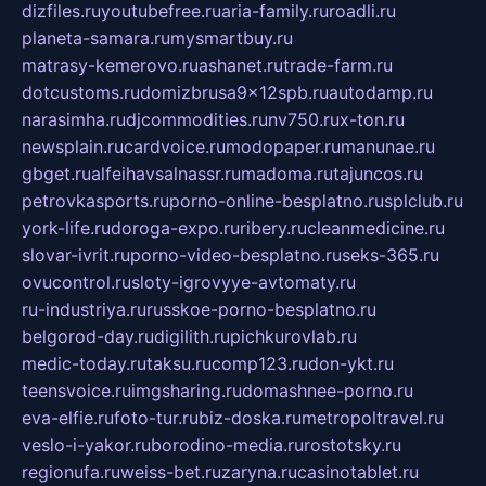
dizfiles.ru
youtubefree.ru
aria-family.ru
roadli.ru
planeta-samara.ru
mysmartbuy.ru
matrasy-kemerovo.ru
ashanet.ru
trade-farm.ru
dotcustoms.ru
domizbrusa9x12spb.ru
autodamp.ru
narasimha.ru
djcommodities.ru
nv750.ru
x-ton.ru
newsplain.ru
cardvoice.ru
modopaper.ru
manunae.ru
gbget.ru
alfeihavsalnassr.ru
madoma.ru
tajuncos.ru
petrovkasports.ru
porno-online-besplatno.ru
splclub.ru
york-life.ru
doroga-expo.ru
ribery.ru
cleanmedicine.ru
slovar-ivrit.ru
porno-video-besplatno.ru
seks-365.ru
ovucontrol.ru
sloty-igrovyye-avtomaty.ru
ru-industriya.ru
russkoe-porno-besplatno.ru
belgorod-day.ru
digilith.ru
pichkurovlab.ru
medic-today.ru
taksu.ru
comp123.ru
don-ykt.ru
teensvoice.ru
imgsharing.ru
domashnee-porno.ru
eva-elfie.ru
foto-tur.ru
biz-doska.ru
metropoltravel.ru
veslo-i-yakor.ru
borodino-media.ru
rostotsky.ru
regionufa.ru
weiss-bet.ru
zaryna.ru
casinotablet.ru