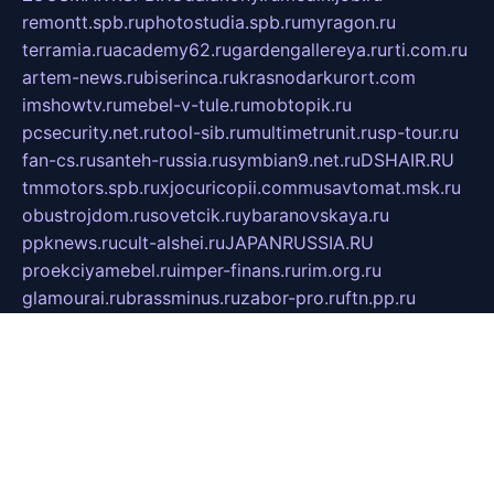
remontt.spb.ru
photostudia.spb.ru
myragon.ru
terramia.ru
academy62.ru
gardengallereya.ru
rti.com.ru
artem-news.ru
biserinca.ru
krasnodarkurort.com
imshowtv.ru
mebel-v-tule.ru
mobtopik.ru
pcsecurity.net.ru
tool-sib.ru
multimetrunit.ru
sp-tour.ru
fan-cs.ru
santeh-russia.ru
symbian9.net.ru
DSHAIR.RU
tmmotors.spb.ru
xjocuricopii.com
musavtomat.msk.ru
obustrojdom.ru
sovetcik.ru
ybaranovskaya.ru
ppknews.ru
cult-alshei.ru
JAPANRUSSIA.RU
proekciyamebel.ru
imper-finans.ru
rim.org.ru
glamourai.ru
brassminus.ru
zabor-pro.ru
ftn.pp.ru
dorogoe58.ru
laimengpacker.ru
kuzova-zapchasti.ru
sageerp.ru
taxodrom.ru
dsrazvitie.ru
hardcity.net.ru
ratinghomegames.ru
topservice25.ru
gubernyan.ru
gtglasslined.ru
ii4.ru
tssport.spb.ru
andorra24.com
blackwallstreet.ru
oboimos.ru
optim-doors.com.ru
ikuch.ru
nycr.org.ru
npa21.ru
vremya-ch.spb.ru
desert000.ru
ivtorgi.ru
ifiori.ru
catalog-statei.ru