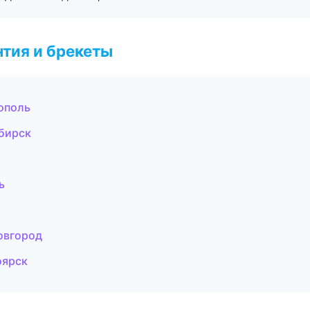
тия и брекеты
ополь
ибирск
ь
овгород
оярск