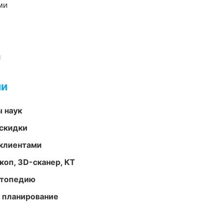
ми
и
ми
ы наук
скидки
 клиентами
оп, 3D-сканер, КТ
ортопедию
 планирование