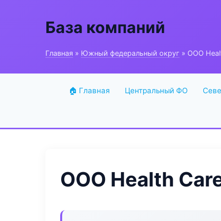
База компаний
Главная
»
Южный федеральный округ
» ООО Heal
🏠 Главная
Центральный ФО
Севе
ООО Health Car