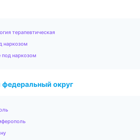
огия терапевтическая
д наркозом
е под наркозом
 федеральный округ
оль
имферополь
ону