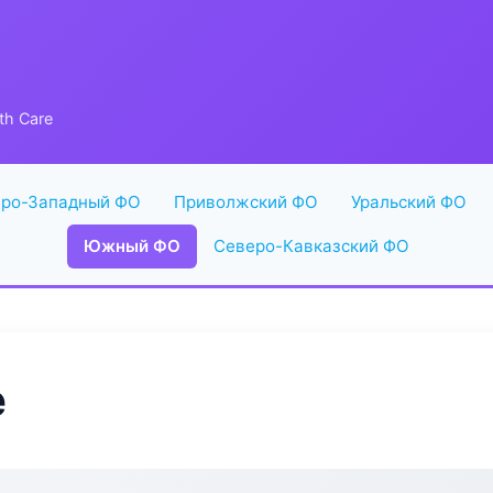
th Care
ро-Западный ФО
Приволжский ФО
Уральский ФО
Южный ФО
Северо-Кавказский ФО
e