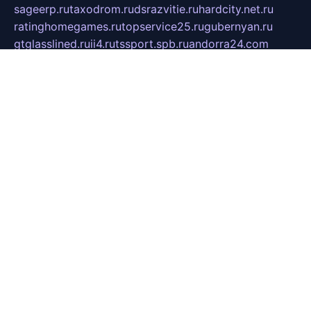
sageerp.ru
taxodrom.ru
dsrazvitie.ru
hardcity.net.ru
ratinghomegames.ru
topservice25.ru
gubernyan.ru
gtglasslined.ru
ii4.ru
tssport.spb.ru
andorra24.com
blackwallstreet.ru
oboimos.ru
optim-doors.com.ru
ikuch.ru
nycr.org.ru
npa21.ru
vremya-ch.spb.ru
desert000.ru
ivtorgi.ru
ifiori.ru
catalog-statei.ru
dcv.org.ru
spetsmaster174.ru
ipkameryhiseeu.ru
dum26.ru
ruspol.spb.ru
fr-opendp.ru
kam-solnyshko.ru
cheyenne-arapaho.ru
sevzapmetal.spb.ru
ted-lapidus.spb.ru
parasite-eliminator.ru
sigma-complete.ru
modernworld.ru
dama-moda.ru
eholot-group.ru
sk-nvkz.ru
DRONGOLD.RU
democratia2.ru
i-farmer.ru
mass-sport.org
jablonex.spb.ru
bookmess.ru
linkword.ru
refineua.com.ru
cs-spec.net.ru
altay-mebel.ru
DNK-THEATRE.RU
mechaniks.spb.ru
ipcamtechage.ru
skosta.ru
a-sun.ru
stroy-ldsp.ru
snowlands.org.ru
childrensshoes.ru
mrlizzy.ru
mebelsofiakrd.ru