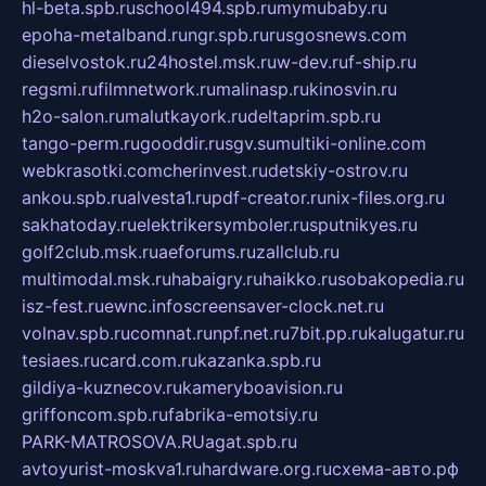
hl-beta.spb.ru
school494.spb.ru
mymubaby.ru
epoha-metalband.ru
ngr.spb.ru
rusgosnews.com
dieselvostok.ru
24hostel.msk.ru
w-dev.ru
f-ship.ru
regsmi.ru
filmnetwork.ru
malinasp.ru
kinosvin.ru
h2o-salon.ru
malutkayork.ru
deltaprim.spb.ru
tango-perm.ru
gooddir.ru
sgv.su
multiki-online.com
webkrasotki.com
cherinvest.ru
detskiy-ostrov.ru
ankou.spb.ru
alvesta1.ru
pdf-creator.ru
nix-files.org.ru
sakhatoday.ru
elektrikersymboler.ru
sputnikyes.ru
golf2club.msk.ru
aeforums.ru
zallclub.ru
multimodal.msk.ru
habaigry.ru
haikko.ru
sobakopedia.ru
isz-fest.ru
ewnc.info
screensaver-clock.net.ru
volnav.spb.ru
comnat.ru
npf.net.ru
7bit.pp.ru
kalugatur.ru
tesiaes.ru
card.com.ru
kazanka.spb.ru
gildiya-kuznecov.ru
kameryboavision.ru
griffoncom.spb.ru
fabrika-emotsiy.ru
PARK-MATROSOVA.RU
agat.spb.ru
avtoyurist-moskva1.ru
hardware.org.ru
схема-авто.рф