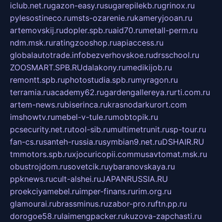
iclub.net.ru
gazon-easy.ru
sugarepilekb.ru
grinox.ru
pylesostineco.ru
msts-ozarenie.ru
kameryjooan.ru
artemovskij.ru
dopler.spb.ru
aid70.ru
metall-perm.ru
ndm.msk.ru
ratingzooshop.ru
apiaccess.ru
globalautotrade.info
bezverhovskoe.ru
drsschool.ru
ZOOSMART.SPB.RU
dalakony.ru
medikijob.ru
remontt.spb.ru
photostudia.spb.ru
myragon.ru
terramia.ru
academy62.ru
gardengallereya.ru
rti.com.ru
artem-news.ru
biserinca.ru
krasnodarkurort.com
imshowtv.ru
mebel-v-tule.ru
mobtopik.ru
pcsecurity.net.ru
tool-sib.ru
multimetrunit.ru
sp-tour.ru
fan-cs.ru
santeh-russia.ru
symbian9.net.ru
DSHAIR.RU
tmmotors.spb.ru
xjocuricopii.com
musavtomat.msk.ru
obustrojdom.ru
sovetcik.ru
ybaranovskaya.ru
ppknews.ru
cult-alshei.ru
JAPANRUSSIA.RU
proekciyamebel.ru
imper-finans.ru
rim.org.ru
glamourai.ru
brassminus.ru
zabor-pro.ru
ftn.pp.ru
dorogoe58.ru
laimengpacker.ru
kuzova-zapchasti.ru