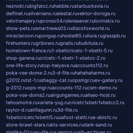
neznobi.ru
bigfatcc.ru
habble.ru
starbucksvia.ru
delfinet.ru
silvernano.ru
elestal.ru
vektor-doroga.ru
velotrenajery.ru
pronso54.ru
lenasever.ru
lovinskix.ru
show-pets.ru
smartnews03.ru
discofoxworld.ru
miraclecoon.ru
pongup.ru
hostel65.ru
liura.ru
glasspb.ru
firehunters.ru
gribowo.ru
gnalis.ru
bulkitula.ru
hometown-france.ru
1-xbeticricetc-1-xbetti-5.ru
shop-garena.ru
cricetc-1-xbetr-1-xbetcc-2.ru
one-life-story.ru
top-halyava.ru
accounts112.ru
poka-vse-doma-2.ru
3-d-file.ru
hahahaharms.ru
g2012.ru
tst-1.ru
shaggy-cat.ru
opsmgr.ru
ev-gallery.ru
g-2012.ru
ops-mgr.ru
accounts-112.ru
csm-demo.ru
poka-vse-doma2.ru
airgungames.ru
allseo-host.ru
tehosmotre.ru
varieta-yug.ru
cricetc1xbetr1xbetcc2.ru
raytor-d.ru
atillagunn.ru
3d-file.ru
1xbeticricetc1xbetti5.ru
uafoot-statti.ru
e-abis1c.ru
store-brawl-stars.ru
kts-services.ru
dark-sand.ru
sindika-01.ru
sp-life.ru
x-legion.ru
sib-archives.ru