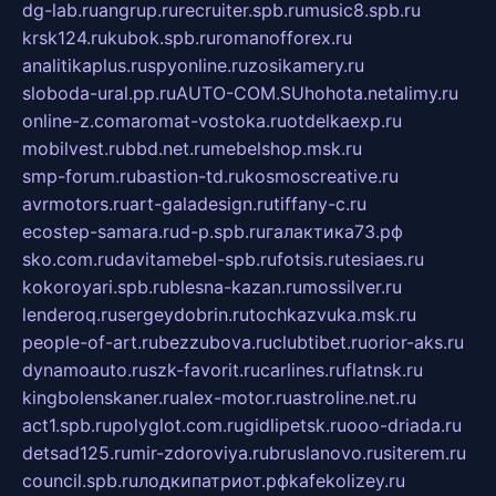
dg-lab.ru
angrup.ru
recruiter.spb.ru
music8.spb.ru
krsk124.ru
kubok.spb.ru
romanofforex.ru
analitikaplus.ru
spyonline.ru
zosikamery.ru
sloboda-ural.pp.ru
AUTO-COM.SU
hohota.net
alimy.ru
online-z.com
aromat-vostoka.ru
otdelkaexp.ru
mobilvest.ru
bbd.net.ru
mebelshop.msk.ru
smp-forum.ru
bastion-td.ru
kosmoscreative.ru
avrmotors.ru
art-galadesign.ru
tiffany-c.ru
ecostep-samara.ru
d-p.spb.ru
галактика73.рф
sko.com.ru
davitamebel-spb.ru
fotsis.ru
tesiaes.ru
kokoroyari.spb.ru
blesna-kazan.ru
mossilver.ru
lenderoq.ru
sergeydobrin.ru
tochkazvuka.msk.ru
people-of-art.ru
bezzubova.ru
clubtibet.ru
orior-aks.ru
dynamoauto.ru
szk-favorit.ru
carlines.ru
flatnsk.ru
kingbolenskaner.ru
alex-motor.ru
astroline.net.ru
act1.spb.ru
polyglot.com.ru
gidlipetsk.ru
ooo-driada.ru
detsad125.ru
mir-zdoroviya.ru
bruslanovo.ru
siterem.ru
council.spb.ru
лодкипатриот.рф
kafekolizey.ru