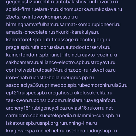
gegenjustizunrecht.ru
autobalashov.ru
utrovortu.ru
spiski-firm.ru
elara-m.ru
kinomusorka.ru
mkcslava.ru
2bets.ru
vintovoykompressor.ru
birminghamvsfulham.ru
sarmat-komp.ru
pioneeri.ru
amadis-chocolate.ru
shkurki-karakulya.ru
kanotiforet.spb.ru
tutmassage.ru
ecolog.org.ru
praga.spb.ru
falcorussia.ru
autodoctorservis.ru
kamertondom.spb.ru
net-life.net.ru
avto-vozim.ru
sakhcamera.ru
alliance-electro.spb.ru
stroyavt.ru
controlweb1.ru
tdsak74.ru
kinzozo-ru.ru
kvotka.ru
iron-snab.ru
costa-bella.ru
eugrus.pp.ru
associaciya39.ru
primexpo.spb.ru
bezmorchin.ru
ia2.ru
cpt21.ru
ispecspb.ru
regahost.ru
kolosok-elita.ru
tae-kwon.ru
consrio.com.ru
insiam.ru
avegainfo.ru
archery161.ru
bigencyclica.ru
vlast16.ru
korru.net
sarmiento.spb.su
extelopedia.ru
lammin-suo.spb.ru
iskatour.spb.ru
snpi.org.ru
running-line.ru
krygeva-spa.ru
chel.net.ru
rust-loco.ru
dugshop.ru