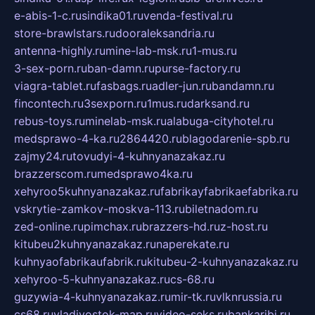
e-abis-1-c.ru
sindika01.ru
venda-festival.ru
store-brawlstars.ru
dooraleksandria.ru
antenna-highly.ru
mine-lab-msk.ru
1-mus.ru
3-sex-porn.ru
ban-damn.ru
purse-factory.ru
viagra-tablet.ru
fasbags.ru
adler-jun.ru
bandamn.ru
fincontech.ru
3sexporn.ru
1mus.ru
darksand.ru
rebus-toys.ru
minelab-msk.ru
alabuga-cityhotel.ru
medsprawo-4-ka.ru
2864420.ru
blagodarenie-spb.ru
zajmy24.ru
tovudyi-4-kuhnyanazakaz.ru
brazzerscom.ru
medsprawo4ka.ru
xehyroo5kuhnyanazakaz.ru
fabrikayfabrikaefabrika.ru
vskrytie-zamkov-moskva-113.ru
biletnadom.ru
zed-online.ru
pimchax.ru
brazzers-hd.ru
z-host.ru
kitubeu2kuhnyanazakaz.ru
naperekate.ru
kuhnyaofabrikaufabrik.ru
kitubeu-2-kuhnyanazakaz.ru
xehyroo-5-kuhnyanazakaz.ru
cs-68.ru
guzywia-4-kuhnyanazakaz.ru
mir-tk.ru
vlknrussia.ru
cs68.ru
vladivostok-map.ru
video-seks.ru
bankaribi.ru