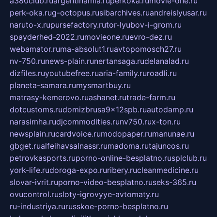
a380club.ru
argentinamia.ru
perkoka.ru
movie-one.ru
perk-oka.ru
g-octopus.ru
sibarchives.ru
andreislyusar.ru
naruto-x.ru
pursefactory.ru
tor-lyubov-i-grom.ru
spayderhed-2022.ru
movieone.ru
evro-dez.ru
webamator.ru
ma-absolut1.ru
avtopomosch27.ru
nv-750.ru
news-plain.ru
nertansaga.ru
delanalad.ru
dizfiles.ru
youtubefree.ru
aria-family.ru
roadli.ru
planeta-samara.ru
mysmartbuy.ru
matrasy-kemerovo.ru
ashanet.ru
trade-farm.ru
dotcustoms.ru
domizbrusa9x12spb.ru
autodamp.ru
narasimha.ru
djcommodities.ru
nv750.ru
x-ton.ru
newsplain.ru
cardvoice.ru
modopaper.ru
manunae.ru
gbget.ru
alfeihavsalnassr.ru
madoma.ru
tajuncos.ru
petrovkasports.ru
porno-online-besplatno.ru
splclub.ru
york-life.ru
doroga-expo.ru
ribery.ru
cleanmedicine.ru
slovar-ivrit.ru
porno-video-besplatno.ru
seks-365.ru
ovucontrol.ru
sloty-igrovyye-avtomaty.ru
ru-industriya.ru
russkoe-porno-besplatno.ru