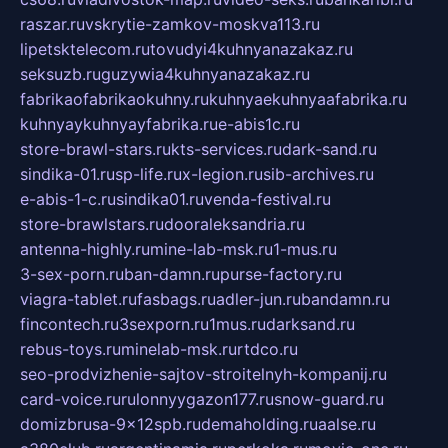
raszar.ru
vskrytie-zamkov-moskva113.ru
lipetsktelecom.ru
tovudyi4kuhnyanazakaz.ru
seksuzb.ru
guzywia4kuhnyanazakaz.ru
fabrikaofabrikaokuhny.ru
kuhnyaekuhnyaafabrika.ru
kuhnyaykuhnyayfabrika.ru
e-abis1c.ru
store-brawl-stars.ru
kts-services.ru
dark-sand.ru
sindika-01.ru
sp-life.ru
x-legion.ru
sib-archives.ru
e-abis-1-c.ru
sindika01.ru
venda-festival.ru
store-brawlstars.ru
dooraleksandria.ru
antenna-highly.ru
mine-lab-msk.ru
1-mus.ru
3-sex-porn.ru
ban-damn.ru
purse-factory.ru
viagra-tablet.ru
fasbags.ru
adler-jun.ru
bandamn.ru
fincontech.ru
3sexporn.ru
1mus.ru
darksand.ru
rebus-toys.ru
minelab-msk.ru
rtdco.ru
seo-prodvizhenie-sajtov-stroitelnyh-kompanij.ru
card-voice.ru
rulonnyygazon177.ru
snow-guard.ru
domizbrusa-9x12spb.ru
demaholding.ru
aalse.ru