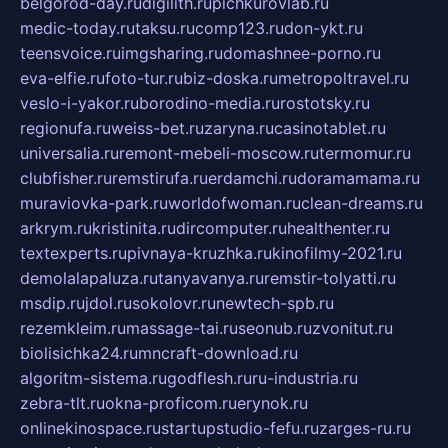
belgorod-day.ru
digilith.ru
pichkurovlab.ru
medic-today.ru
taksu.ru
comp123.ru
don-ykt.ru
teensvoice.ru
imgsharing.ru
domashnee-porno.ru
eva-elfie.ru
foto-tur.ru
biz-doska.ru
metropoltravel.ru
veslo-i-yakor.ru
borodino-media.ru
rostotsky.ru
regionufa.ru
weiss-bet.ru
zaryna.ru
casinotablet.ru
universalia.ru
remont-mebeli-moscow.ru
termomur.ru
clubfisher.ru
remstirufa.ru
erdamchi.ru
doramamama.ru
muraviovka-park.ru
worldofwoman.ru
clean-dreams.ru
arkrym.ru
kristinita.ru
dircomputer.ru
healthenter.ru
textexperts.ru
pivnaya-kruzhka.ru
kinofilmy-2021.ru
demolalapaluza.ru
tanyavanya.ru
remstir-tolyatti.ru
msdip.ru
jdol.ru
sokolovr.ru
newtech-spb.ru
rezemkleim.ru
massage-tai.ru
seonub.ru
zvonitut.ru
biolisichka24.ru
mncraft-download.ru
algoritm-sistema.ru
godflesh.ru
ru-industria.ru
zebra-tlt.ru
okna-proficom.ru
erynok.ru
onlinekinospace.ru
startupstudio-fefu.ru
zarges-ru.ru