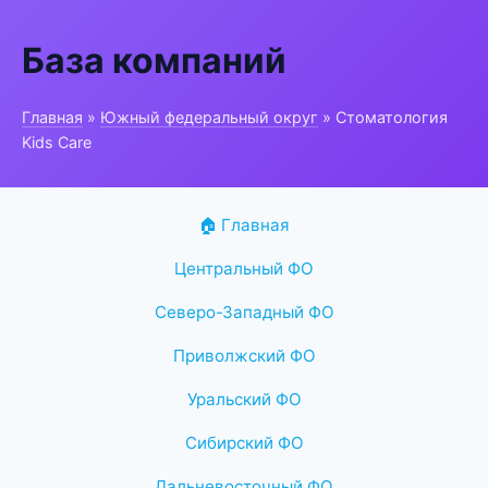
База компаний
Главная
»
Южный федеральный округ
» Стоматология
Kids Care
🏠 Главная
Центральный ФО
Северо-Западный ФО
Приволжский ФО
Уральский ФО
Сибирский ФО
Дальневосточный ФО