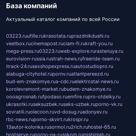
База компаний
Актуальный каталог компаний по всей России
03223.ru
ufille.ru
krasotata.ru
prazdnikdushi.ru
veetbox.ru
cinemapost.ru
ciam-fr.ru
kraft-you.ru
mega-press.ru
03223.ru
web-explore.ru
rastenuya.ru
eurovision-russia.ru
strah-news.ru
freeride-team.ru
itrack-24.ru
sexshopexpress.ru
autostudiopro.ru
alabuga-cityhotel.ru
pornv.ru
atlantpereezd.ru
bud-em-znakomye.ru
a-cdc.ru
elektrostal-news.ru
korolevremont-market.ru
budem-znakomye.ru
oooagrosnab.ru
fpodaso.ru
emfire.ru
pro-otdelky.ru
ukrasotki.ru
seksuzbek.ru
seks-uzbek.ru
porno-vk.ru
sovratili.ru
olecoon.ru
vd-dosug.ru
adonyev.ru
rbc-news.ru
porno-skvirt.ru
krospr.ru
13autor-kolonka.ru
sormol.ru
2rich.ru
hostel-65.ru
hostserve.ru
porno-na-russkom.ru
mishinlab.ru