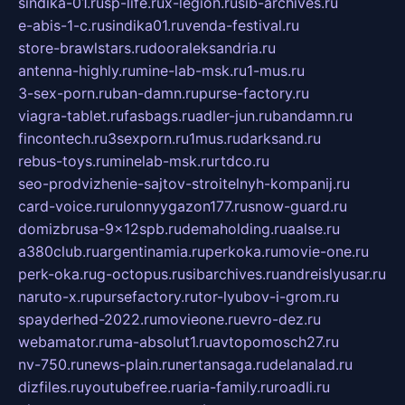
sindika-01.ru
sp-life.ru
x-legion.ru
sib-archives.ru
e-abis-1-c.ru
sindika01.ru
venda-festival.ru
store-brawlstars.ru
dooraleksandria.ru
antenna-highly.ru
mine-lab-msk.ru
1-mus.ru
3-sex-porn.ru
ban-damn.ru
purse-factory.ru
viagra-tablet.ru
fasbags.ru
adler-jun.ru
bandamn.ru
fincontech.ru
3sexporn.ru
1mus.ru
darksand.ru
rebus-toys.ru
minelab-msk.ru
rtdco.ru
seo-prodvizhenie-sajtov-stroitelnyh-kompanij.ru
card-voice.ru
rulonnyygazon177.ru
snow-guard.ru
domizbrusa-9x12spb.ru
demaholding.ru
aalse.ru
a380club.ru
argentinamia.ru
perkoka.ru
movie-one.ru
perk-oka.ru
g-octopus.ru
sibarchives.ru
andreislyusar.ru
naruto-x.ru
pursefactory.ru
tor-lyubov-i-grom.ru
spayderhed-2022.ru
movieone.ru
evro-dez.ru
webamator.ru
ma-absolut1.ru
avtopomosch27.ru
nv-750.ru
news-plain.ru
nertansaga.ru
delanalad.ru
dizfiles.ru
youtubefree.ru
aria-family.ru
roadli.ru