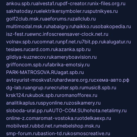
ankou.spb.ru
alvesta1.ru
pdf-creator.ru
nix-files.org.ru
sakhatoday.ru
elektrikersymboler.ru
sputnikyes.ru
golf2club.msk.ru
aeforums.ru
zallclub.ru
multimodal.msk.ru
habaigry.ru
haikko.ru
sobakopedia.ru
isz-fest.ru
ewnc.info
screensaver-clock.net.ru
volnav.spb.ru
comnat.ru
npf.net.ru
7bit.pp.ru
kalugatur.ru
tesiaes.ru
card.com.ru
kazanka.spb.ru
gildiya-kuznecov.ru
kameryboavision.ru
griffoncom.spb.ru
fabrika-emotsiy.ru
PARK-MATROSOVA.RU
agat.spb.ru
avtoyurist-moskva1.ru
hardware.org.ru
схема-авто.рф
dg-lab.ru
angrup.ru
recruiter.spb.ru
music8.spb.ru
krsk124.ru
kubok.spb.ru
romanofforex.ru
analitikaplus.ru
spyonline.ru
zosikamery.ru
sloboda-ural.pp.ru
AUTO-COM.SU
hohota.net
alimy.ru
online-z.com
aromat-vostoka.ru
otdelkaexp.ru
mobilvest.ru
bbd.net.ru
mebelshop.msk.ru
smp-forum.ru
bastion-td.ru
kosmoscreative.ru