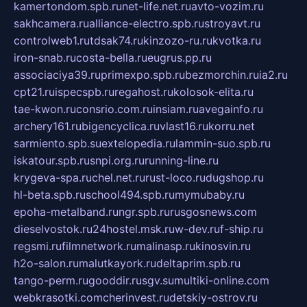
kamertondom.spb.ru
net-life.net.ru
avto-vozim.ru
sakhcamera.ru
alliance-electro.spb.ru
stroyavt.ru
controlweb1.ru
tdsak74.ru
kinzozo-ru.ru
kvotka.ru
iron-snab.ru
costa-bella.ru
eugrus.pp.ru
associaciya39.ru
primexpo.spb.ru
bezmorchin.ru
ia2.ru
cpt21.ru
ispecspb.ru
regahost.ru
kolosok-elita.ru
tae-kwon.ru
consrio.com.ru
insiam.ru
avegainfo.ru
archery161.ru
bigencyclica.ru
vlast16.ru
korru.net
sarmiento.spb.su
extelopedia.ru
lammin-suo.spb.ru
iskatour.spb.ru
snpi.org.ru
running-line.ru
krygeva-spa.ru
chel.net.ru
rust-loco.ru
dugshop.ru
hl-beta.spb.ru
school494.spb.ru
mymubaby.ru
epoha-metalband.ru
ngr.spb.ru
rusgosnews.com
dieselvostok.ru
24hostel.msk.ru
w-dev.ru
f-ship.ru
regsmi.ru
filmnetwork.ru
malinasp.ru
kinosvin.ru
h2o-salon.ru
malutkayork.ru
deltaprim.spb.ru
tango-perm.ru
gooddir.ru
sgv.su
multiki-online.com
webkrasotki.com
cherinvest.ru
detskiy-ostrov.ru