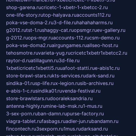
shop-garena.ru
cricetc-1-xbetr-1-xbetcc-2.ru
one-life-story.ru
top-halyava.ru
accounts112.ru
poka-vse-doma-2.ru
3-d-file.ru
hahahaharms.ru
g2012.ru
tst-1.ru
shaggy-cat.ru
opsmgr.ru
ev-gallery.ru
g-2012.ru
ops-mgr.ru
accounts-112.ru
csm-demo.ru
poka-vse-doma2.ru
airgungames.ru
allseo-host.ru
tehosmotre.ru
varieta-yug.ru
cricetc1xbetr1xbetcc2.ru
raytor-d.ru
atillagunn.ru
3d-file.ru
1xbeticricetc1xbetti5.ru
uafoot-statti.ru
e-abis1c.ru
store-brawl-stars.ru
kts-services.ru
dark-sand.ru
sindika-01.ru
sp-life.ru
x-legion.ru
sib-archives.ru
e-abis-1-c.ru
sindika01.ru
venda-festival.ru
store-brawlstars.ru
dooraleksandria.ru
antenna-highly.ru
mine-lab-msk.ru
1-mus.ru
3-sex-porn.ru
ban-damn.ru
purse-factory.ru
viagra-tablet.ru
fasbags.ru
adler-jun.ru
bandamn.ru
fincontech.ru
3sexporn.ru
1mus.ru
darksand.ru