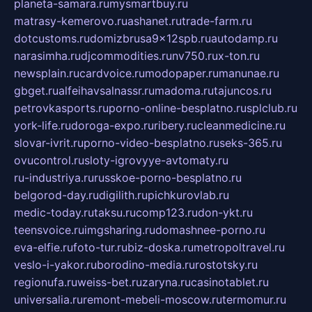
planeta-samara.ru
mysmartbuy.ru
matrasy-kemerovo.ru
ashanet.ru
trade-farm.ru
dotcustoms.ru
domizbrusa9x12spb.ru
autodamp.ru
narasimha.ru
djcommodities.ru
nv750.ru
x-ton.ru
newsplain.ru
cardvoice.ru
modopaper.ru
manunae.ru
gbget.ru
alfeihavsalnassr.ru
madoma.ru
tajuncos.ru
petrovkasports.ru
porno-online-besplatno.ru
splclub.ru
york-life.ru
doroga-expo.ru
ribery.ru
cleanmedicine.ru
slovar-ivrit.ru
porno-video-besplatno.ru
seks-365.ru
ovucontrol.ru
sloty-igrovyye-avtomaty.ru
ru-industriya.ru
russkoe-porno-besplatno.ru
belgorod-day.ru
digilith.ru
pichkurovlab.ru
medic-today.ru
taksu.ru
comp123.ru
don-ykt.ru
teensvoice.ru
imgsharing.ru
domashnee-porno.ru
eva-elfie.ru
foto-tur.ru
biz-doska.ru
metropoltravel.ru
veslo-i-yakor.ru
borodino-media.ru
rostotsky.ru
regionufa.ru
weiss-bet.ru
zaryna.ru
casinotablet.ru
universalia.ru
remont-mebeli-moscow.ru
termomur.ru