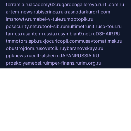
terramia.ru
academy62.ru
gardengallereya.ru
rti.com.ru
artem-news.ru
biserinca.ru
krasnodarkurort.com
imshowtv.ru
mebel-v-tule.ru
mobtopik.ru
pcsecurity.net.ru
tool-sib.ru
multimetrunit.ru
sp-tour.ru
fan-cs.ru
santeh-russia.ru
symbian9.net.ru
DSHAIR.RU
tmmotors.spb.ru
xjocuricopii.com
musavtomat.msk.ru
obustrojdom.ru
sovetcik.ru
ybaranovskaya.ru
ppknews.ru
cult-alshei.ru
JAPANRUSSIA.RU
proekciyamebel.ru
imper-finans.ru
rim.org.ru
glamourai.ru
brassminus.ru
zabor-pro.ru
ftn.pp.ru
dorogoe58.ru
laimengpacker.ru
kuzova-zapchasti.ru
sageerp.ru
taxodrom.ru
dsrazvitie.ru
hardcity.net.ru
ratinghomegames.ru
topservice25.ru
gubernyan.ru
gtglasslined.ru
ii4.ru
tssport.spb.ru
andorra24.com
blackwallstreet.ru
oboimos.ru
optim-doors.com.ru
ikuch.ru
nycr.org.ru
npa21.ru
vremya-ch.spb.ru
desert000.ru
ivtorgi.ru
ifiori.ru
catalog-statei.ru
dcv.org.ru
spetsmaster174.ru
ipkameryhiseeu.ru