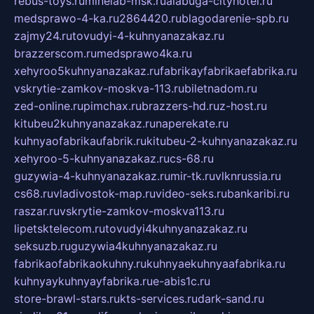
rebus-toys.ru
minelab-msk.ru
alabuga-cityhotel.ru
medsprawo-4-ka.ru
2864420.ru
blagodarenie-spb.ru
zajmy24.ru
tovudyi-4-kuhnyanazakaz.ru
brazzerscom.ru
medsprawo4ka.ru
xehyroo5kuhnyanazakaz.ru
fabrikayfabrikaefabrika.ru
vskrytie-zamkov-moskva-113.ru
biletnadom.ru
zed-online.ru
pimchax.ru
brazzers-hd.ru
z-host.ru
kitubeu2kuhnyanazakaz.ru
naperekate.ru
kuhnyaofabrikaufabrik.ru
kitubeu-2-kuhnyanazakaz.ru
xehyroo-5-kuhnyanazakaz.ru
cs-68.ru
guzywia-4-kuhnyanazakaz.ru
mir-tk.ru
vlknrussia.ru
cs68.ru
vladivostok-map.ru
video-seks.ru
bankaribi.ru
raszar.ru
vskrytie-zamkov-moskva113.ru
lipetsktelecom.ru
tovudyi4kuhnyanazakaz.ru
seksuzb.ru
guzywia4kuhnyanazakaz.ru
fabrikaofabrikaokuhny.ru
kuhnyaekuhnyaafabrika.ru
kuhnyaykuhnyayfabrika.ru
e-abis1c.ru
store-brawl-stars.ru
kts-services.ru
dark-sand.ru