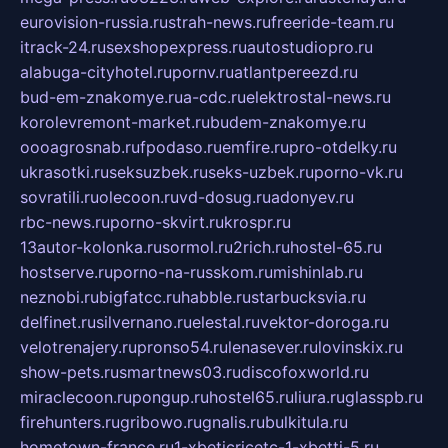
eurovision-russia.ru
strah-news.ru
freeride-team.ru
itrack-24.ru
sexshopexpress.ru
autostudiopro.ru
alabuga-cityhotel.ru
pornv.ru
atlantpereezd.ru
bud-em-znakomye.ru
a-cdc.ru
elektrostal-news.ru
korolevremont-market.ru
budem-znakomye.ru
oooagrosnab.ru
fpodaso.ru
emfire.ru
pro-otdelky.ru
ukrasotki.ru
seksuzbek.ru
seks-uzbek.ru
porno-vk.ru
sovratili.ru
olecoon.ru
vd-dosug.ru
adonyev.ru
rbc-news.ru
porno-skvirt.ru
krospr.ru
13autor-kolonka.ru
sormol.ru
2rich.ru
hostel-65.ru
hostserve.ru
porno-na-russkom.ru
mishinlab.ru
neznobi.ru
bigfatcc.ru
habble.ru
starbucksvia.ru
delfinet.ru
silvernano.ru
elestal.ru
vektor-doroga.ru
velotrenajery.ru
pronso54.ru
lenasever.ru
lovinskix.ru
show-pets.ru
smartnews03.ru
discofoxworld.ru
miraclecoon.ru
pongup.ru
hostel65.ru
liura.ru
glasspb.ru
firehunters.ru
gribowo.ru
gnalis.ru
bulkitula.ru
hometown-france.ru
1-xbeticricetc-1-xbetti-5.ru