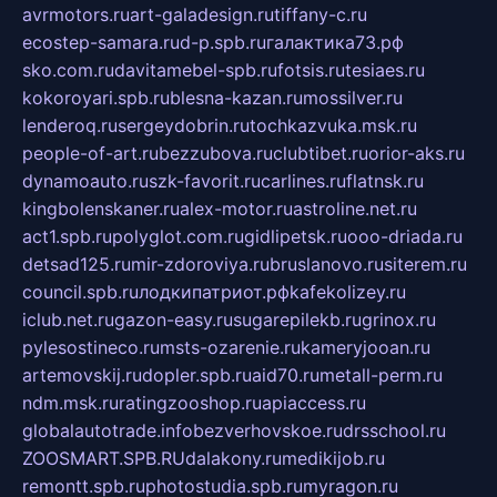
avrmotors.ru
art-galadesign.ru
tiffany-c.ru
ecostep-samara.ru
d-p.spb.ru
галактика73.рф
sko.com.ru
davitamebel-spb.ru
fotsis.ru
tesiaes.ru
kokoroyari.spb.ru
blesna-kazan.ru
mossilver.ru
lenderoq.ru
sergeydobrin.ru
tochkazvuka.msk.ru
people-of-art.ru
bezzubova.ru
clubtibet.ru
orior-aks.ru
dynamoauto.ru
szk-favorit.ru
carlines.ru
flatnsk.ru
kingbolenskaner.ru
alex-motor.ru
astroline.net.ru
act1.spb.ru
polyglot.com.ru
gidlipetsk.ru
ooo-driada.ru
detsad125.ru
mir-zdoroviya.ru
bruslanovo.ru
siterem.ru
council.spb.ru
лодкипатриот.рф
kafekolizey.ru
iclub.net.ru
gazon-easy.ru
sugarepilekb.ru
grinox.ru
pylesostineco.ru
msts-ozarenie.ru
kameryjooan.ru
artemovskij.ru
dopler.spb.ru
aid70.ru
metall-perm.ru
ndm.msk.ru
ratingzooshop.ru
apiaccess.ru
globalautotrade.info
bezverhovskoe.ru
drsschool.ru
ZOOSMART.SPB.RU
dalakony.ru
medikijob.ru
remontt.spb.ru
photostudia.spb.ru
myragon.ru