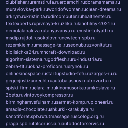
clubfisher.ru
remstirufa.ru
erdamchi.ru
doramamama.ru
muraviovka-park.ru
worldofwoman.ru
clean-dreams.ru
arkrym.ru
kristinita.ru
dircomputer.ru
healthenter.ru
textexperts.ru
pivnaya-kruzhka.ru
kinofilmy-2021.ru
demolalapaluza.ru
tanyavanya.ru
remstir-tolyatti.ru
msdip.ru
jdol.ru
sokolovr.ru
newtech-spb.ru
rezemkleim.ru
massage-tai.ru
seonub.ru
zvonitut.ru
biolisichka24.ru
mncraft-download.ru
algoritm-sistema.ru
godflesh.ru
ru-industria.ru
zebra-tlt.ru
okna-proficom.ru
erynok.ru
onlinekinospace.ru
startupstudio-fefu.ru
zarges-ru.ru
gegenjustizunrecht.ru
autobalashov.ru
utrovortu.ru
spiski-firm.ru
elara-m.ru
kinomusorka.ru
mkcslava.ru
2bets.ru
vintovoykompressor.ru
birminghamvsfulham.ru
sarmat-komp.ru
pioneeri.ru
amadis-chocolate.ru
shkurki-karakulya.ru
kanotiforet.spb.ru
tutmassage.ru
ecolog.org.ru
praga.spb.ru
falcorussia.ru
autodoctorservis.ru