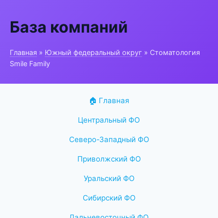
База компаний
Главная
»
Южный федеральный округ
» Стоматология
Smile Family
🏠 Главная
Центральный ФО
Северо-Западный ФО
Приволжский ФО
Уральский ФО
Сибирский ФО
Дальневосточный ФО