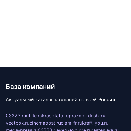
База компаний
Актуальный каталог компаний по всей России
03223.ru
ufille.ru
krasotata.ru
prazdnikdushi.ru
veetbox.ru
cinemapost.ru
ciam-fr.ru
kraft-you.ru
mega-press.ru
03223.ru
web-explore.ru
rastenuya.ru