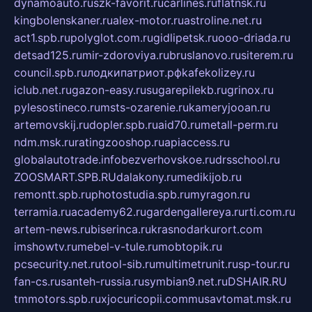
dynamoauto.ru
szk-favorit.ru
carlines.ru
flatnsk.ru
kingbolenskaner.ru
alex-motor.ru
astroline.net.ru
act1.spb.ru
polyglot.com.ru
gidlipetsk.ru
ooo-driada.ru
detsad125.ru
mir-zdoroviya.ru
bruslanovo.ru
siterem.ru
council.spb.ru
лодкипатриот.рф
kafekolizey.ru
iclub.net.ru
gazon-easy.ru
sugarepilekb.ru
grinox.ru
pylesostineco.ru
msts-ozarenie.ru
kameryjooan.ru
artemovskij.ru
dopler.spb.ru
aid70.ru
metall-perm.ru
ndm.msk.ru
ratingzooshop.ru
apiaccess.ru
globalautotrade.info
bezverhovskoe.ru
drsschool.ru
ZOOSMART.SPB.RU
dalakony.ru
medikijob.ru
remontt.spb.ru
photostudia.spb.ru
myragon.ru
terramia.ru
academy62.ru
gardengallereya.ru
rti.com.ru
artem-news.ru
biserinca.ru
krasnodarkurort.com
imshowtv.ru
mebel-v-tule.ru
mobtopik.ru
pcsecurity.net.ru
tool-sib.ru
multimetrunit.ru
sp-tour.ru
fan-cs.ru
santeh-russia.ru
symbian9.net.ru
DSHAIR.RU
tmmotors.spb.ru
xjocuricopii.com
musavtomat.msk.ru