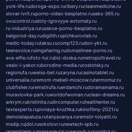
york-life.ru
doroga-expo.ru
ribery.ru
cleanmedicine.ru
slovar-ivrit.ru
porno-video-besplatno.ru
seks-365.ru
ovucontrol.ru
sloty-igrovyye-avtomaty.ru
ru-industriya.ru
russkoe-porno-besplatno.ru
belgorod-day.ru
digilith.ru
pichkurovlab.ru
medic-today.ru
taksu.ru
comp123.ru
don-ykt.ru
teensvoice.ru
imgsharing.ru
domashnee-porno.ru
eva-elfie.ru
foto-tur.ru
biz-doska.ru
metropoltravel.ru
veslo-i-yakor.ru
borodino-media.ru
rostotsky.ru
regionufa.ru
weiss-bet.ru
zaryna.ru
casinotablet.ru
universalia.ru
remont-mebeli-moscow.ru
termomur.ru
clubfisher.ru
remstirufa.ru
erdamchi.ru
doramamama.ru
muraviovka-park.ru
worldofwoman.ru
clean-dreams.ru
arkrym.ru
kristinita.ru
dircomputer.ru
healthenter.ru
textexperts.ru
pivnaya-kruzhka.ru
kinofilmy-2021.ru
demolalapaluza.ru
tanyavanya.ru
remstir-tolyatti.ru
msdip.ru
jdol.ru
sokolovr.ru
newtech-spb.ru
rezemkleim.ru
massage-tai.ru
seonub.ru
zvonitut.ru