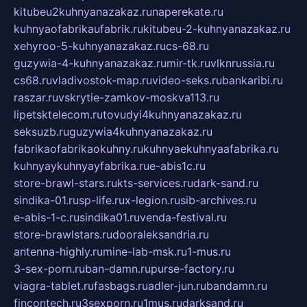
kitubeu2kuhnyanazakaz.ru
naperekate.ru
kuhnyaofabrikaufabrik.ru
kitubeu-2-kuhnyanazakaz.ru
xehyroo-5-kuhnyanazakaz.ru
cs-68.ru
guzywia-4-kuhnyanazakaz.ru
mir-tk.ru
vlknrussia.ru
cs68.ru
vladivostok-map.ru
video-seks.ru
bankaribi.ru
raszar.ru
vskrytie-zamkov-moskva113.ru
lipetsktelecom.ru
tovudyi4kuhnyanazakaz.ru
seksuzb.ru
guzywia4kuhnyanazakaz.ru
fabrikaofabrikaokuhny.ru
kuhnyaekuhnyaafabrika.ru
kuhnyaykuhnyayfabrika.ru
e-abis1c.ru
store-brawl-stars.ru
kts-services.ru
dark-sand.ru
sindika-01.ru
sp-life.ru
x-legion.ru
sib-archives.ru
e-abis-1-c.ru
sindika01.ru
venda-festival.ru
store-brawlstars.ru
dooraleksandria.ru
antenna-highly.ru
mine-lab-msk.ru
1-mus.ru
3-sex-porn.ru
ban-damn.ru
purse-factory.ru
viagra-tablet.ru
fasbags.ru
adler-jun.ru
bandamn.ru
fincontech.ru
3sexporn.ru
1mus.ru
darksand.ru