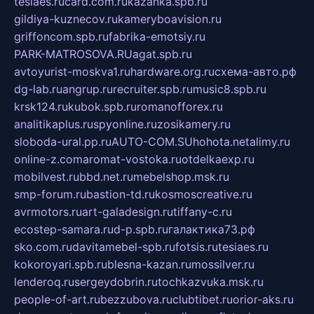
tesiaes.ru
card.com.ru
kazanka.spb.ru
gildiya-kuznecov.ru
kameryboavision.ru
griffoncom.spb.ru
fabrika-emotsiy.ru
PARK-MATROSOVA.RU
agat.spb.ru
avtoyurist-moskva1.ru
hardware.org.ru
схема-авто.рф
dg-lab.ru
angrup.ru
recruiter.spb.ru
music8.spb.ru
krsk124.ru
kubok.spb.ru
romanofforex.ru
analitikaplus.ru
spyonline.ru
zosikamery.ru
sloboda-ural.pp.ru
AUTO-COM.SU
hohota.net
alimy.ru
online-z.com
aromat-vostoka.ru
otdelkaexp.ru
mobilvest.ru
bbd.net.ru
mebelshop.msk.ru
smp-forum.ru
bastion-td.ru
kosmoscreative.ru
avrmotors.ru
art-galadesign.ru
tiffany-c.ru
ecostep-samara.ru
d-p.spb.ru
галактика73.рф
sko.com.ru
davitamebel-spb.ru
fotsis.ru
tesiaes.ru
kokoroyari.spb.ru
blesna-kazan.ru
mossilver.ru
lenderoq.ru
sergeydobrin.ru
tochkazvuka.msk.ru
people-of-art.ru
bezzubova.ru
clubtibet.ru
orior-aks.ru