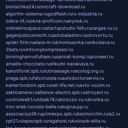
biolisichka24.ru
mncraft-download.ru
algoritm-sistema.ru
godflesh.ru
ru-industria.ru
zebra-tlt.ru
okna-proficom.ru
erynok.ru
onlinekinospace.ru
startupstudio-fefu.ru
zarges-ru.ru
gegenjustizunrecht.ru
autobalashov.ru
utrovortu.ru
spiski-firm.ru
elara-m.ru
kinomusorka.ru
mkcslava.ru
2bets.ru
vintovoykompressor.ru
birminghamvsfulham.ru
sarmat-komp.ru
pioneeri.ru
amadis-chocolate.ru
shkurki-karakulya.ru
kanotiforet.spb.ru
tutmassage.ru
ecolog.org.ru
praga.spb.ru
falcorussia.ru
autodoctorservis.ru
kamertondom.spb.ru
net-life.net.ru
avto-vozim.ru
sakhcamera.ru
alliance-electro.spb.ru
stroyavt.ru
controlweb1.ru
tdsak74.ru
kinzozo-ru.ru
kvotka.ru
iron-snab.ru
costa-bella.ru
eugrus.pp.ru
associaciya39.ru
primexpo.spb.ru
bezmorchin.ru
ia2.ru
cpt21.ru
ispecspb.ru
regahost.ru
kolosok-elita.ru