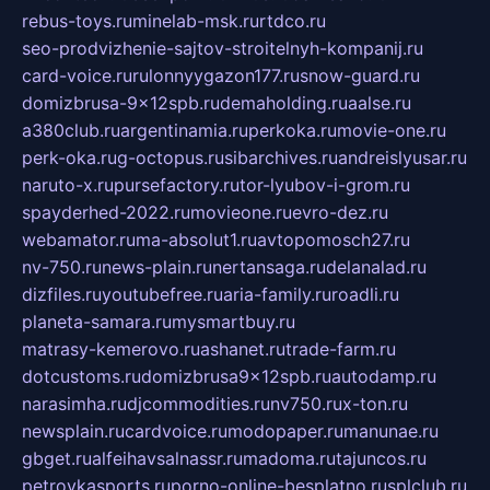
rebus-toys.ru
minelab-msk.ru
rtdco.ru
seo-prodvizhenie-sajtov-stroitelnyh-kompanij.ru
card-voice.ru
rulonnyygazon177.ru
snow-guard.ru
domizbrusa-9x12spb.ru
demaholding.ru
aalse.ru
a380club.ru
argentinamia.ru
perkoka.ru
movie-one.ru
perk-oka.ru
g-octopus.ru
sibarchives.ru
andreislyusar.ru
naruto-x.ru
pursefactory.ru
tor-lyubov-i-grom.ru
spayderhed-2022.ru
movieone.ru
evro-dez.ru
webamator.ru
ma-absolut1.ru
avtopomosch27.ru
nv-750.ru
news-plain.ru
nertansaga.ru
delanalad.ru
dizfiles.ru
youtubefree.ru
aria-family.ru
roadli.ru
planeta-samara.ru
mysmartbuy.ru
matrasy-kemerovo.ru
ashanet.ru
trade-farm.ru
dotcustoms.ru
domizbrusa9x12spb.ru
autodamp.ru
narasimha.ru
djcommodities.ru
nv750.ru
x-ton.ru
newsplain.ru
cardvoice.ru
modopaper.ru
manunae.ru
gbget.ru
alfeihavsalnassr.ru
madoma.ru
tajuncos.ru
petrovkasports.ru
porno-online-besplatno.ru
splclub.ru