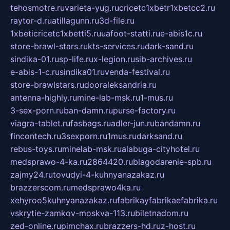
tehosmotre.ru
varieta-yug.ru
cricetc1xbetr1xbetcc2.ru
raytor-d.ru
atillagunn.ru
3d-file.ru
1xbeticricetc1xbetti5.ru
uafoot-statti.ru
e-abis1c.ru
store-brawl-stars.ru
kts-services.ru
dark-sand.ru
sindika-01.ru
sp-life.ru
x-legion.ru
sib-archives.ru
e-abis-1-c.ru
sindika01.ru
venda-festival.ru
store-brawlstars.ru
dooraleksandria.ru
antenna-highly.ru
mine-lab-msk.ru
1-mus.ru
3-sex-porn.ru
ban-damn.ru
purse-factory.ru
viagra-tablet.ru
fasbags.ru
adler-jun.ru
bandamn.ru
fincontech.ru
3sexporn.ru
1mus.ru
darksand.ru
rebus-toys.ru
minelab-msk.ru
alabuga-cityhotel.ru
medsprawo-4-ka.ru
2864420.ru
blagodarenie-spb.ru
zajmy24.ru
tovudyi-4-kuhnyanazakaz.ru
brazzerscom.ru
medsprawo4ka.ru
xehyroo5kuhnyanazakaz.ru
fabrikayfabrikaefabrika.ru
vskrytie-zamkov-moskva-113.ru
biletnadom.ru
zed-online.ru
pimchax.ru
brazzers-hd.ru
z-host.ru