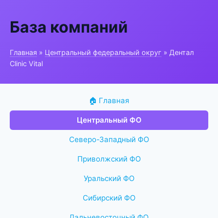
База компаний
Главная
»
Центральный федеральный округ
» Дентал
Clinic Vital
🏠 Главная
Центральный ФО
Северо-Западный ФО
Приволжский ФО
Уральский ФО
Сибирский ФО
Дальневосточный ФО