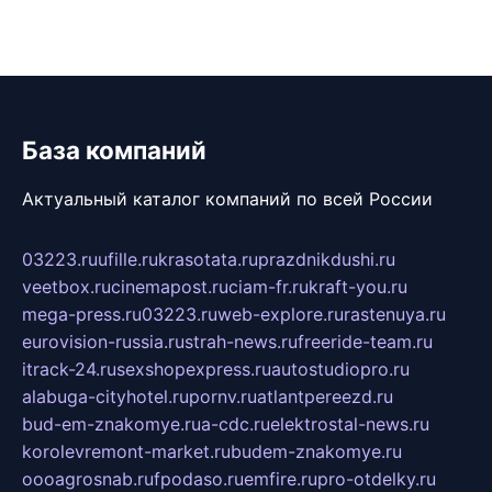
База компаний
Актуальный каталог компаний по всей России
03223.ru
ufille.ru
krasotata.ru
prazdnikdushi.ru
veetbox.ru
cinemapost.ru
ciam-fr.ru
kraft-you.ru
mega-press.ru
03223.ru
web-explore.ru
rastenuya.ru
eurovision-russia.ru
strah-news.ru
freeride-team.ru
itrack-24.ru
sexshopexpress.ru
autostudiopro.ru
alabuga-cityhotel.ru
pornv.ru
atlantpereezd.ru
bud-em-znakomye.ru
a-cdc.ru
elektrostal-news.ru
korolevremont-market.ru
budem-znakomye.ru
oooagrosnab.ru
fpodaso.ru
emfire.ru
pro-otdelky.ru