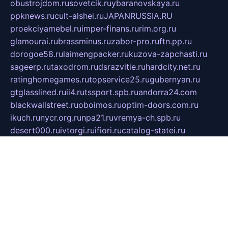
obustrojdom.ru
sovetcik.ru
ybaranovskaya.ru
ppknews.ru
cult-alshei.ru
JAPANRUSSIA.RU
proekciyamebel.ru
imper-finans.ru
rim.org.ru
glamourai.ru
brassminus.ru
zabor-pro.ru
ftn.pp.ru
dorogoe58.ru
laimengpacker.ru
kuzova-zapchasti.ru
sageerp.ru
taxodrom.ru
dsrazvitie.ru
hardcity.net.ru
ratinghomegames.ru
topservice25.ru
gubernyan.ru
gtglasslined.ru
ii4.ru
tssport.spb.ru
andorra24.com
blackwallstreet.ru
oboimos.ru
optim-doors.com.ru
ikuch.ru
nycr.org.ru
npa21.ru
vremya-ch.spb.ru
desert000.ru
ivtorgi.ru
ifiori.ru
catalog-statei.ru
dcv.org.ru
spetsmaster174.ru
ipkameryhiseeu.ru
dum26.ru
ruspol.spb.ru
fr-opendp.ru
kam-solnyshko.ru
cheyenne-arapaho.ru
sevzapmetal.spb.ru
ted-lapidus.spb.ru
parasite-eliminator.ru
sigma-complete.ru
modernworld.ru
dama-moda.ru
eholot-group.ru
sk-nvkz.ru
DRONGOLD.RU
democratia2.ru
i-farmer.ru
mass-sport.org