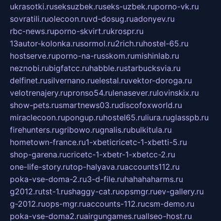
ukrasotki.ru
seksuzbek.ru
seks-uzbek.ru
porno-vk.ru
sovratili.ru
olecoon.ru
vd-dosug.ru
adonyev.ru
rbc-news.ru
porno-skvirt.ru
krospr.ru
13autor-kolonka.ru
sormol.ru
2rich.ru
hostel-65.ru
hostserve.ru
porno-na-russkom.ru
mishinlab.ru
neznobi.ru
bigfatcc.ru
habble.ru
starbucksvia.ru
delfinet.ru
silvernano.ru
elestal.ru
vektor-doroga.ru
velotrenajery.ru
pronso54.ru
lenasever.ru
lovinskix.ru
show-pets.ru
smartnews03.ru
discofoxworld.ru
miraclecoon.ru
pongup.ru
hostel65.ru
liura.ru
glasspb.ru
firehunters.ru
gribowo.ru
gnalis.ru
bulkitula.ru
hometown-france.ru
1-xbeticricetc-1-xbetti-5.ru
shop-garena.ru
cricetc-1-xbetr-1-xbetcc-2.ru
one-life-story.ru
top-halyava.ru
accounts112.ru
poka-vse-doma-2.ru
3-d-file.ru
hahahaharms.ru
g2012.ru
tst-1.ru
shaggy-cat.ru
opsmgr.ru
ev-gallery.ru
g-2012.ru
ops-mgr.ru
accounts-112.ru
csm-demo.ru
poka-vse-doma2.ru
airgungames.ru
allseo-host.ru