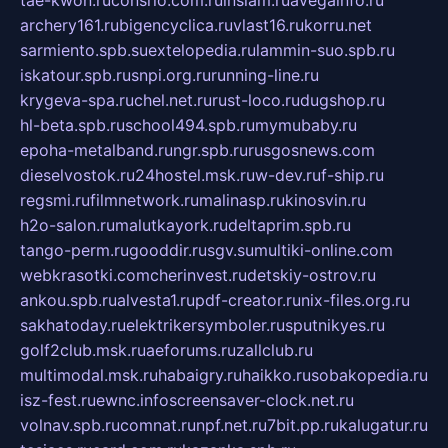
tae-kwon.ru
consrio.com.ru
insiam.ru
avegainfo.ru
archery161.ru
bigencyclica.ru
vlast16.ru
korru.net
sarmiento.spb.su
extelopedia.ru
lammin-suo.spb.ru
iskatour.spb.ru
snpi.org.ru
running-line.ru
krygeva-spa.ru
chel.net.ru
rust-loco.ru
dugshop.ru
hl-beta.spb.ru
school494.spb.ru
mymubaby.ru
epoha-metalband.ru
ngr.spb.ru
rusgosnews.com
dieselvostok.ru
24hostel.msk.ru
w-dev.ru
f-ship.ru
regsmi.ru
filmnetwork.ru
malinasp.ru
kinosvin.ru
h2o-salon.ru
malutkayork.ru
deltaprim.spb.ru
tango-perm.ru
gooddir.ru
sgv.su
multiki-online.com
webkrasotki.com
cherinvest.ru
detskiy-ostrov.ru
ankou.spb.ru
alvesta1.ru
pdf-creator.ru
nix-files.org.ru
sakhatoday.ru
elektrikersymboler.ru
sputnikyes.ru
golf2club.msk.ru
aeforums.ru
zallclub.ru
multimodal.msk.ru
habaigry.ru
haikko.ru
sobakopedia.ru
isz-fest.ru
ewnc.info
screensaver-clock.net.ru
volnav.spb.ru
comnat.ru
npf.net.ru
7bit.pp.ru
kalugatur.ru