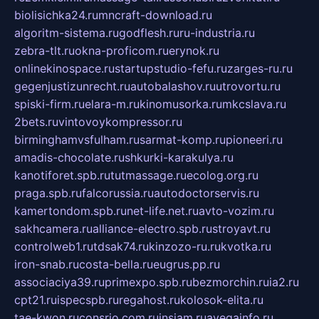
biolisichka24.ru
mncraft-download.ru
algoritm-sistema.ru
godflesh.ru
ru-industria.ru
zebra-tlt.ru
okna-proficom.ru
erynok.ru
onlinekinospace.ru
startupstudio-fefu.ru
zarges-ru.ru
gegenjustizunrecht.ru
autobalashov.ru
utrovortu.ru
spiski-firm.ru
elara-m.ru
kinomusorka.ru
mkcslava.ru
2bets.ru
vintovoykompressor.ru
birminghamvsfulham.ru
sarmat-komp.ru
pioneeri.ru
amadis-chocolate.ru
shkurki-karakulya.ru
kanotiforet.spb.ru
tutmassage.ru
ecolog.org.ru
praga.spb.ru
falcorussia.ru
autodoctorservis.ru
kamertondom.spb.ru
net-life.net.ru
avto-vozim.ru
sakhcamera.ru
alliance-electro.spb.ru
stroyavt.ru
controlweb1.ru
tdsak74.ru
kinzozo-ru.ru
kvotka.ru
iron-snab.ru
costa-bella.ru
eugrus.pp.ru
associaciya39.ru
primexpo.spb.ru
bezmorchin.ru
ia2.ru
cpt21.ru
ispecspb.ru
regahost.ru
kolosok-elita.ru
tae-kwon.ru
consrio.com.ru
insiam.ru
avegainfo.ru