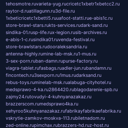
tehosmotre.ru
varieta-yug.ru
cricetc1xbetr1xbetcc2.ru
raytor-d.ru
atillagunn.ru
3d-file.ru
1xbeticricetc1xbetti5.ru
uafoot-statti.ru
e-abis1c.ru
store-brawl-stars.ru
kts-services.ru
dark-sand.ru
sindika-01.ru
sp-life.ru
x-legion.ru
sib-archives.ru
e-abis-1-c.ru
sindika01.ru
venda-festival.ru
store-brawlstars.ru
dooraleksandria.ru
antenna-highly.ru
mine-lab-msk.ru
1-mus.ru
3-sex-porn.ru
ban-damn.ru
purse-factory.ru
viagra-tablet.ru
fasbags.ru
adler-jun.ru
bandamn.ru
fincontech.ru
3sexporn.ru
1mus.ru
darksand.ru
rebus-toys.ru
minelab-msk.ru
alabuga-cityhotel.ru
medsprawo-4-ka.ru
2864420.ru
blagodarenie-spb.ru
zajmy24.ru
tovudyi-4-kuhnyanazakaz.ru
brazzerscom.ru
medsprawo4ka.ru
xehyroo5kuhnyanazakaz.ru
fabrikayfabrikaefabrika.ru
vskrytie-zamkov-moskva-113.ru
biletnadom.ru
zed-online.ru
pimchax.ru
brazzers-hd.ru
z-host.ru