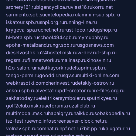
archery161.ru
bigencyclica.ru
vlast16.ru
korru.net
sarmiento.spb.su
extelopedia.ru
lammin-suo.spb.ru
iskatour.spb.ru
snpi.org.ru
running-line.ru
krygeva-spa.ru
chel.net.ru
rust-loco.ru
dugshop.ru
hl-beta.spb.ru
school494.spb.ru
mymubaby.ru
epoha-metalband.ru
ngr.spb.ru
rusgosnews.com
dieselvostok.ru
24hostel.msk.ru
w-dev.ru
f-ship.ru
regsmi.ru
filmnetwork.ru
malinasp.ru
kinosvin.ru
h2o-salon.ru
malutkayork.ru
deltaprim.spb.ru
tango-perm.ru
gooddir.ru
sgv.su
multiki-online.com
webkrasotki.com
cherinvest.ru
detskiy-ostrov.ru
ankou.spb.ru
alvesta1.ru
pdf-creator.ru
nix-files.org.ru
sakhatoday.ru
elektrikersymboler.ru
sputnikyes.ru
golf2club.msk.ru
aeforums.ru
zallclub.ru
multimodal.msk.ru
habaigry.ru
haikko.ru
sobakopedia.ru
isz-fest.ru
ewnc.info
screensaver-clock.net.ru
volnav.spb.ru
comnat.ru
npf.net.ru
7bit.pp.ru
kalugatur.ru