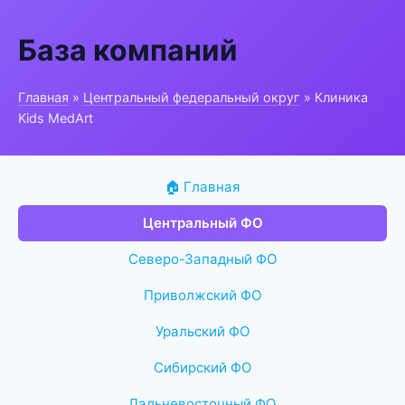
База компаний
Главная
»
Центральный федеральный округ
» Клиника
Kids MedArt
🏠 Главная
Центральный ФО
Северо-Западный ФО
Приволжский ФО
Уральский ФО
Сибирский ФО
Дальневосточный ФО