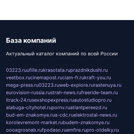
База компаний
Актуальный каталог компаний по всей России
03223.ru
ufille.ru
krasotata.ru
prazdnikdushi.ru
veetbox.ru
cinemapost.ru
ciam-fr.ru
kraft-you.ru
mega-press.ru
03223.ru
web-explore.ru
rastenuya.ru
eurovision-russia.ru
strah-news.ru
freeride-team.ru
itrack-24.ru
sexshopexpress.ru
autostudiopro.ru
alabuga-cityhotel.ru
pornv.ru
atlantpereezd.ru
bud-em-znakomye.ru
a-cdc.ru
elektrostal-news.ru
korolevremont-market.ru
budem-znakomye.ru
oooagrosnab.ru
fpodaso.ru
emfire.ru
pro-otdelky.ru