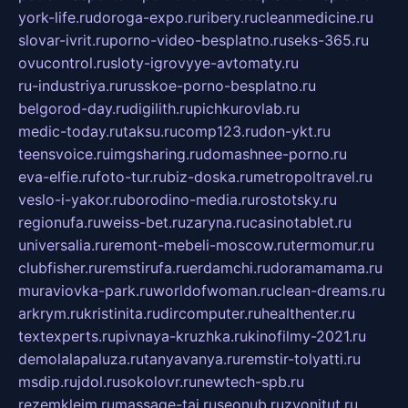
york-life.ru
doroga-expo.ru
ribery.ru
cleanmedicine.ru
slovar-ivrit.ru
porno-video-besplatno.ru
seks-365.ru
ovucontrol.ru
sloty-igrovyye-avtomaty.ru
ru-industriya.ru
russkoe-porno-besplatno.ru
belgorod-day.ru
digilith.ru
pichkurovlab.ru
medic-today.ru
taksu.ru
comp123.ru
don-ykt.ru
teensvoice.ru
imgsharing.ru
domashnee-porno.ru
eva-elfie.ru
foto-tur.ru
biz-doska.ru
metropoltravel.ru
veslo-i-yakor.ru
borodino-media.ru
rostotsky.ru
regionufa.ru
weiss-bet.ru
zaryna.ru
casinotablet.ru
universalia.ru
remont-mebeli-moscow.ru
termomur.ru
clubfisher.ru
remstirufa.ru
erdamchi.ru
doramamama.ru
muraviovka-park.ru
worldofwoman.ru
clean-dreams.ru
arkrym.ru
kristinita.ru
dircomputer.ru
healthenter.ru
textexperts.ru
pivnaya-kruzhka.ru
kinofilmy-2021.ru
demolalapaluza.ru
tanyavanya.ru
remstir-tolyatti.ru
msdip.ru
jdol.ru
sokolovr.ru
newtech-spb.ru
rezemkleim.ru
massage-tai.ru
seonub.ru
zvonitut.ru