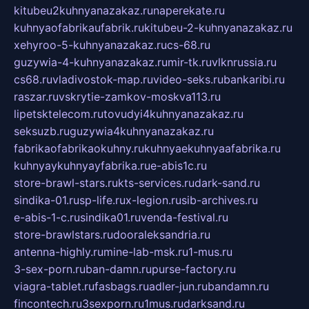
kitubeu2kuhnyanazakaz.ru
naperekate.ru
kuhnyaofabrikaufabrik.ru
kitubeu-2-kuhnyanazakaz.ru
xehyroo-5-kuhnyanazakaz.ru
cs-68.ru
guzywia-4-kuhnyanazakaz.ru
mir-tk.ru
vlknrussia.ru
cs68.ru
vladivostok-map.ru
video-seks.ru
bankaribi.ru
raszar.ru
vskrytie-zamkov-moskva113.ru
lipetsktelecom.ru
tovudyi4kuhnyanazakaz.ru
seksuzb.ru
guzywia4kuhnyanazakaz.ru
fabrikaofabrikaokuhny.ru
kuhnyaekuhnyaafabrika.ru
kuhnyaykuhnyayfabrika.ru
e-abis1c.ru
store-brawl-stars.ru
kts-services.ru
dark-sand.ru
sindika-01.ru
sp-life.ru
x-legion.ru
sib-archives.ru
e-abis-1-c.ru
sindika01.ru
venda-festival.ru
store-brawlstars.ru
dooraleksandria.ru
antenna-highly.ru
mine-lab-msk.ru
1-mus.ru
3-sex-porn.ru
ban-damn.ru
purse-factory.ru
viagra-tablet.ru
fasbags.ru
adler-jun.ru
bandamn.ru
fincontech.ru
3sexporn.ru
1mus.ru
darksand.ru