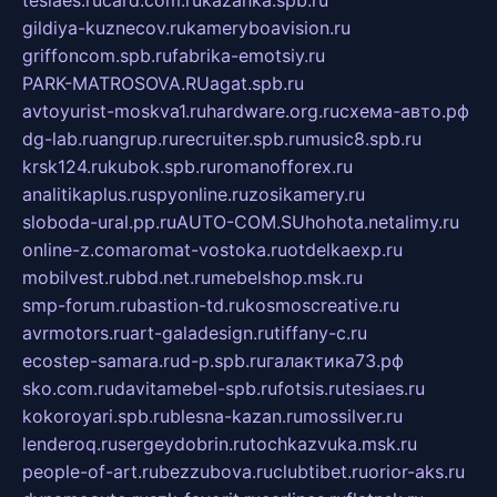
tesiaes.ru
card.com.ru
kazanka.spb.ru
gildiya-kuznecov.ru
kameryboavision.ru
griffoncom.spb.ru
fabrika-emotsiy.ru
PARK-MATROSOVA.RU
agat.spb.ru
avtoyurist-moskva1.ru
hardware.org.ru
схема-авто.рф
dg-lab.ru
angrup.ru
recruiter.spb.ru
music8.spb.ru
krsk124.ru
kubok.spb.ru
romanofforex.ru
analitikaplus.ru
spyonline.ru
zosikamery.ru
sloboda-ural.pp.ru
AUTO-COM.SU
hohota.net
alimy.ru
online-z.com
aromat-vostoka.ru
otdelkaexp.ru
mobilvest.ru
bbd.net.ru
mebelshop.msk.ru
smp-forum.ru
bastion-td.ru
kosmoscreative.ru
avrmotors.ru
art-galadesign.ru
tiffany-c.ru
ecostep-samara.ru
d-p.spb.ru
галактика73.рф
sko.com.ru
davitamebel-spb.ru
fotsis.ru
tesiaes.ru
kokoroyari.spb.ru
blesna-kazan.ru
mossilver.ru
lenderoq.ru
sergeydobrin.ru
tochkazvuka.msk.ru
people-of-art.ru
bezzubova.ru
clubtibet.ru
orior-aks.ru