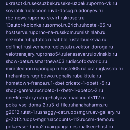
ukrasotki.ru
seksuzbek.ru
seks-uzbek.ru
porno-vk.ru
sovratili.ru
olecoon.ru
vd-dosug.ru
adonyev.ru
rbc-news.ru
porno-skvirt.ru
krospr.ru
13autor-kolonka.ru
sormol.ru
2rich.ru
hostel-65.ru
hostserve.ru
porno-na-russkom.ru
mishinlab.ru
neznobi.ru
bigfatcc.ru
habble.ru
starbucksvia.ru
delfinet.ru
silvernano.ru
elestal.ru
vektor-doroga.ru
velotrenajery.ru
pronso54.ru
lenasever.ru
lovinskix.ru
show-pets.ru
smartnews03.ru
discofoxworld.ru
miraclecoon.ru
pongup.ru
hostel65.ru
liura.ru
glasspb.ru
firehunters.ru
gribowo.ru
gnalis.ru
bulkitula.ru
hometown-france.ru
1-xbeticricetc-1-xbetti-5.ru
shop-garena.ru
cricetc-1-xbetr-1-xbetcc-2.ru
one-life-story.ru
top-halyava.ru
accounts112.ru
poka-vse-doma-2.ru
3-d-file.ru
hahahaharms.ru
g2012.ru
tst-1.ru
shaggy-cat.ru
opsmgr.ru
ev-gallery.ru
g-2012.ru
ops-mgr.ru
accounts-112.ru
csm-demo.ru
poka-vse-doma2.ru
airgungames.ru
allseo-host.ru