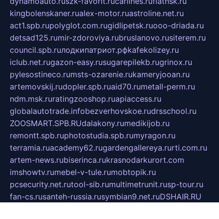
dynamoauto.ru
szk-favorit.ru
carlines.ru
flatnsk.ru
kingbolenskaner.ru
alex-motor.ru
astroline.net.ru
act1.spb.ru
polyglot.com.ru
gidlipetsk.ru
ooo-driada.ru
detsad125.ru
mir-zdoroviya.ru
bruslanovo.ru
siterem.ru
council.spb.ru
лодкипатриот.рф
kafekolizey.ru
iclub.net.ru
gazon-easy.ru
sugarepilekb.ru
grinox.ru
pylesostineco.ru
msts-ozarenie.ru
kameryjooan.ru
artemovskij.ru
dopler.spb.ru
aid70.ru
metall-perm.ru
ndm.msk.ru
ratingzooshop.ru
apiaccess.ru
globalautotrade.info
bezverhovskoe.ru
drsschool.ru
ZOOSMART.SPB.RU
dalakony.ru
medikijob.ru
remontt.spb.ru
photostudia.spb.ru
myragon.ru
terramia.ru
academy62.ru
gardengallereya.ru
rti.com.ru
artem-news.ru
biserinca.ru
krasnodarkurort.com
imshowtv.ru
mebel-v-tule.ru
mobtopik.ru
pcsecurity.net.ru
tool-sib.ru
multimetrunit.ru
sp-tour.ru
fan-cs.ru
santeh-russia.ru
symbian9.net.ru
DSHAIR.RU
tmmotors.spb.ru
xjocuricopii.com
musavtomat.msk.ru