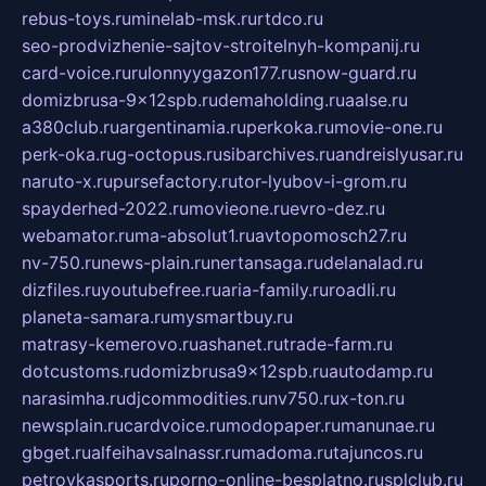
rebus-toys.ru
minelab-msk.ru
rtdco.ru
seo-prodvizhenie-sajtov-stroitelnyh-kompanij.ru
card-voice.ru
rulonnyygazon177.ru
snow-guard.ru
domizbrusa-9x12spb.ru
demaholding.ru
aalse.ru
a380club.ru
argentinamia.ru
perkoka.ru
movie-one.ru
perk-oka.ru
g-octopus.ru
sibarchives.ru
andreislyusar.ru
naruto-x.ru
pursefactory.ru
tor-lyubov-i-grom.ru
spayderhed-2022.ru
movieone.ru
evro-dez.ru
webamator.ru
ma-absolut1.ru
avtopomosch27.ru
nv-750.ru
news-plain.ru
nertansaga.ru
delanalad.ru
dizfiles.ru
youtubefree.ru
aria-family.ru
roadli.ru
planeta-samara.ru
mysmartbuy.ru
matrasy-kemerovo.ru
ashanet.ru
trade-farm.ru
dotcustoms.ru
domizbrusa9x12spb.ru
autodamp.ru
narasimha.ru
djcommodities.ru
nv750.ru
x-ton.ru
newsplain.ru
cardvoice.ru
modopaper.ru
manunae.ru
gbget.ru
alfeihavsalnassr.ru
madoma.ru
tajuncos.ru
petrovkasports.ru
porno-online-besplatno.ru
splclub.ru